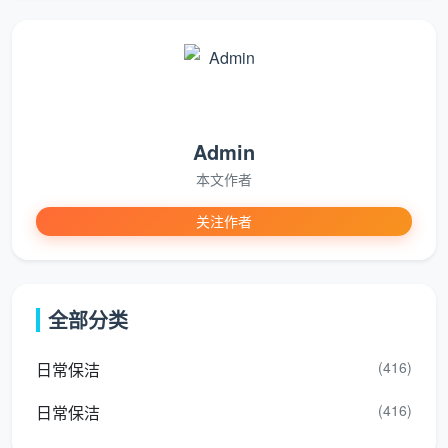
项精保洁做到验收标准”这个结果，不是你的一天八小
时。
三、成都天均安洁保洁：不按天计价，按建面一口价，
价格更透明
Admin
在成都天均安洁保洁，我们不回答“成都开荒保洁多
本文作者
少钱一天”，因为我们根本不用这种方式计费。我们按您
房产证上的建筑面积一口价全包，每一分钱对应的是清
关注作者
晰的服务项目，而不是模糊的人工时长。
精装开
2-3人团队
折合日均花费
全部分类
建筑面积
荒一口
预估工时
（仅供理解）
价
(416)
日常保洁
900 -
约1天（6-7
约900-1200
(416)
日常保洁
60-80㎡
1200
小时）
元/团队日
元