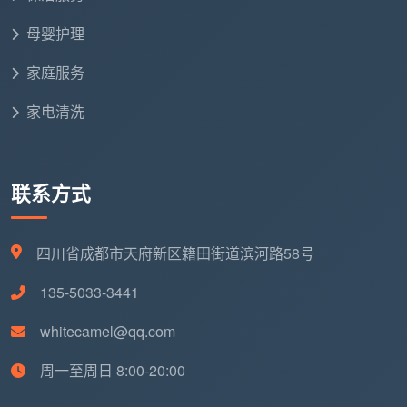
开荒粉尘碎屑打包并移至小区指定堆放点
母婴护理
成都开荒保洁日工价
看起来一天只要三四百，但按
天计费的个人不会给你做满上面这12项。而成都天均安
家庭服务
洁保洁的按平米一口价，白纸黑字把这些全写进去，做
家电清洗
完一项勾一项，业主逐项验收。
六、不问“一天多少钱”了，但你知道了更重要的东西
联系方式
你最初搜“成都开荒保洁多少钱一天”，是因为想算
清楚这笔账。现在你应该明白了：按天算钱看似单价透
明，实则总价难控；按建面一口价看似每平米单价高一
四川省成都市天府新区籍田街道滨河路58号
点，但总价确定、项目确定、验收标准确定，才是真正
135-5033-3441
算得清的账。
whitecamel@qq.com
在成都，成都天均安洁保洁坚持用建筑面积一口价
的方式服务每一位业主，不做按天计费的模糊生意，不
周一至周日 8:00-20:00
在中途加项加钱。12项精保洁全写在合同里，两个熟练