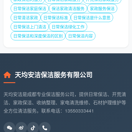
成都开荒保洁怎么收费
，最成熟的模式就是按建筑
日常保洁家庭保洁
保洁家政清洁服务
家政服务保洁
面积一口价。你清楚知道总价、知道包含哪些项目、知
日常清洁家政
日常保洁标准
日常保洁是什么意思
道验收标准是什么，不需要盯着工人有没有磨洋工，因
日常保洁上门清洁
日常保洁绿化工作
为不管几个小时做完，12项精保洁必须做到你签字认可
日常保洁和深度保洁的区别
日常保洁内容
为止。成都天均安洁保洁采用的就是这种模式。
五、换成按平米全包价之后，这些服务一个都不会少
当你不问“成都开荒保洁多少钱一天”，转而接受按
建面一口价之后，你买到的是一份有明确交付标准的服
天均安洁保洁服务有限公司
务清单。成都天均安洁保洁的标准精开荒，12个大项全
部覆盖：
天均安洁是成都专业保洁服务公司，提供日常保洁、开荒清
全屋玻璃内外、窗框轨道凹槽、纱窗、移门地轨
洁、家政保洁、收纳整理、家电清洗维修、石材护理维护等
全方位清洁服务。联系电话：13550333441
天花边角、灯带槽、空调风口除尘，墙面浮灰清除
全屋开关插座面板边缘腻子清理，射灯筒灯表面擦拭