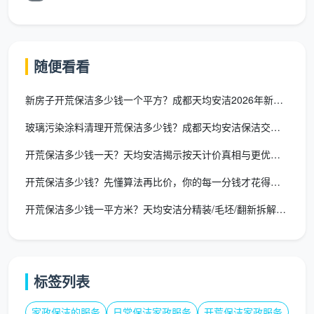
典型报价
适合情况
方式
险
按天
磨洋工拖时
仅适合极零散
随便看看
计费
300-500
间，总价不
的装修后期补
（日
元/人/天
可控，无售
工，不适合完
新房子开荒保洁多少钱一个平方？成都天均安洁2026年新居价目
工）
后保障
整开荒
玻璃污染涂料清理开荒保洁多少钱？成都天均安洁保洁交出“透亮”
起步价
低价上车后
按项
业主需对行业
开荒保洁多少钱一天？天均安洁揭示按天计价真相与更优方案
500-800
持续加项，
目拆
极熟，能守住
元，后续
总价轻松翻
开荒保洁多少钱？先懂算法再比价，你的每一分钱才花得明白
包
每一项加价
逐项加
倍
开荒保洁多少钱一平方米？天均安洁分精装/毛坯/翻新拆解单价
按建
12-15元/
对入住品质有
风险最低，
面一
㎡，100平
要求、希望预
只要合同明
口价
约1200-
算一步到位的
细清楚
标签列表
全包
1500元
家庭
家政保洁的服务
日常保洁家政服务
开荒保洁家政服务