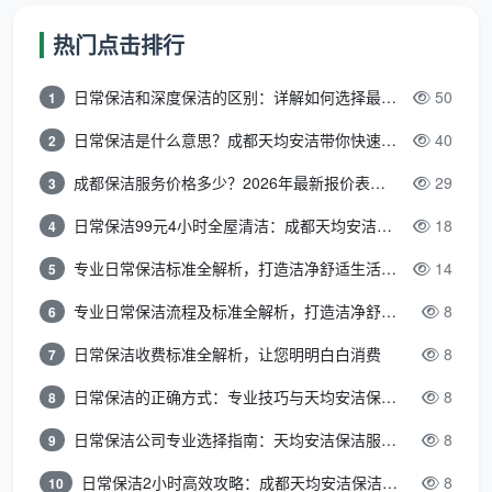
的是按建面一口价
。
热门点击排行
以成都最常见的100平米新房为例：一口价1300
日常保洁和深度保洁的区别：详解如何选择最适合的清洁服务
50
1
元，两人团队高效工作约7-8小时做完12项精保洁。如
日常保洁是什么意思？成都天均安洁带你快速区分“日常vs深度vs开荒”
40
2
果按某些游击队“两个人一天500元”来算，做到同样标
成都保洁服务价格多少？2026年最新报价表来了，这一篇看透所有费用
29
3
准至少拖两天，总价1000-1200元，看似便宜了一两
百，但你要承担磨洋工、无售后、可能用强酸清洁剂损
日常保洁99元4小时全屋清洁：成都天均安洁保洁超值服务全解析
18
4
坏五金的风险。
专业日常保洁标准全解析，打造洁净舒适生活空间
14
5
四、成都开荒保洁怎么收费？三种方式逐项对比，按平
专业日常保洁流程及标准全解析，打造洁净舒适环境
8
6
米全包完胜
日常保洁收费标准全解析，让您明明白白消费
8
7
“成都开荒保洁多少钱一天”本质上问的是收费方
式。我们把市面上存在的三种开荒保洁收费方式放在一
日常保洁的正确方式：专业技巧与天均安洁保洁服务全解析
8
8
起比，优劣自现。
日常保洁公司专业选择指南：天均安洁保洁服务全解析
8
9
日常保洁2小时高效攻略：成都天均安洁保洁专业时间管理方案
8
10
收费
对业主的风