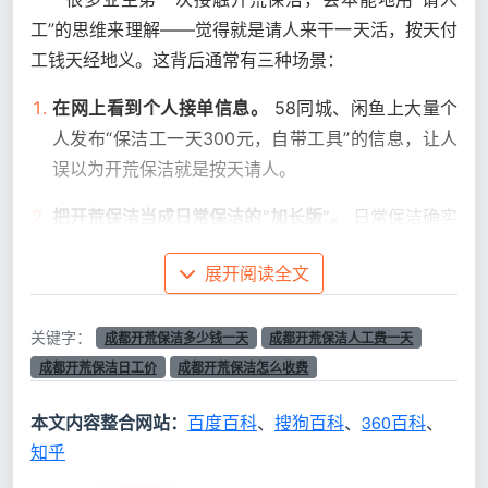
工”的思维来理解——觉得就是请人来干一天活，按天付
工钱天经地义。这背后通常有三种场景：
在网上看到个人接单信息。
58同城、闲鱼上大量个
人发布“保洁工一天300元，自带工具”的信息，让人
误以为开荒保洁就是按天请人。
把开荒保洁当成日常保洁的“加长版”。
日常保洁确实
常按时或按天计费，但开荒保洁的强度、工具、技术
展开阅读全文
门槛完全不在一个层级。
被某些游击队以“按天算更划算”的话术引导。
对方会
关键字：
成都开荒保洁多少钱一天
成都开荒保洁人工费一天
说：“按平米算多贵啊，我两个人一天500块给你做
成都开荒保洁日工价
成都开荒保洁怎么收费
完，省钱！”听起来很有道理，但里面藏着什么，后
面会细说。
本文内容整合网站：
百度百科
、
搜狗百科
、
360百科
、
知乎
在弄清“成都开荒保洁多少钱一天”之前，先搞明白