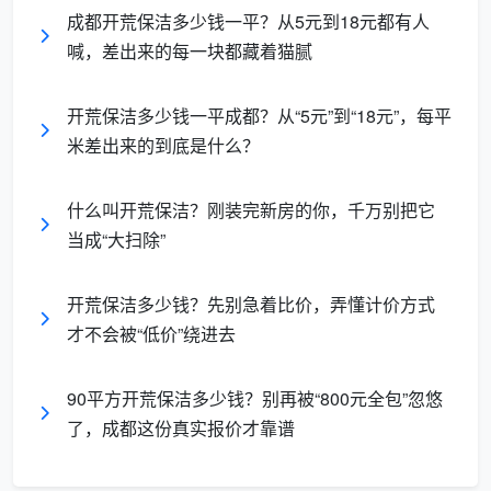
成都开荒保洁多少钱一平？从5元到18元都有人
更加敷衍。
喊，差出来的每一块都藏着猫腻
暗坑二：“一天”的定义模糊，半天活收整
天钱
开荒保洁多少钱一平成都？从“5元”到“18元”，每平
工人到场三四个小时干完一部分，跟你说今天算一
米差出来的到底是什么？
天工。明天再来做剩下的，再算一天。实际有效工时可
能也就八小时，但账按两天算。
成都开荒保洁人工费一
什么叫开荒保洁？刚装完新房的你，千万别把它
天
的模糊性，让这种操作完全不可控。
当成“大扫除”
暗坑三：按天算的人，基本没有售后
开荒保洁多少钱？先别急着比价，弄懂计价方式
按天接活的个人或游击队，做完拿钱就走，事后没
才不会被“低价”绕进去
有任何保障。窗玻璃干后发现全是雨痕、几天后踢脚线
上沿返灰，你再也找不到人。而正规公司有72小时返工
90平方开荒保洁多少钱？别再被“800元全包”忽悠
承诺，这本身就是价值。
了，成都这份真实报价才靠谱
成都天均安洁保洁坚持一个原则：
开荒保洁不按天
卖工，只按建筑面积一口价全包。
我们卖的是“全屋12