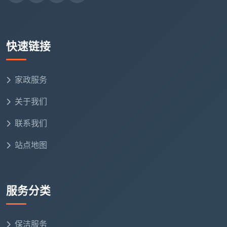
厨房吊柜地柜内外及抽屉全拆吸尘擦拭，台面漆点胶
点铲除，烟机灶具墙面瓷砖清洁
快速链接
卫生间墙地砖水泥点清除，淋浴玻璃五金除垢擦亮，
马桶内外消毒，地漏清掏
家政服务
全屋衣柜储物柜隔板抽屉逐一取出吸尘擦拭，门板胶
印去除
关于我们
室内门门套门锁清洁，全屋踢脚线上沿除尘漆点铲除
联系我们
全屋地面漆点腻子点胶点手工铲除，吸尘后湿拖两遍
站点地图
窗台石飘窗台粉尘彻底清除
强弱电箱内部除尘，明装管道表面擦拭
服务分类
空调新风滤网简易拆卸除尘
保洁服务