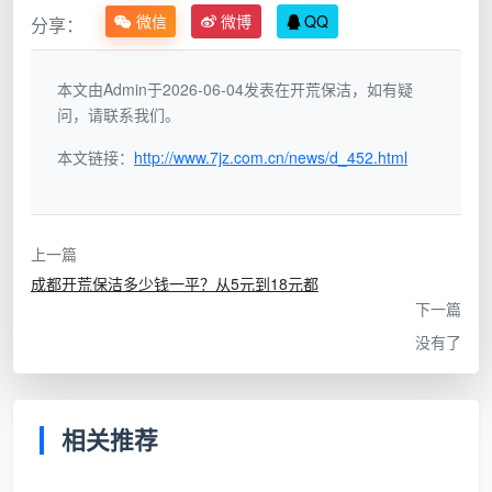
一件事：
开荒保洁是结果导向的工程清洁，不是时间导
微信
微博
QQ
分享：
向的日常出勤。
你要的是一个干净到可以搬进去的新
家，而不是买了某个人八小时的时间。
本文由Admin于2026-06-04发表在开荒保洁，如有疑
问，请联系我们。
二、成都开荒保洁按天算钱的三个“暗坑”，踩中一个就
亏
本文链接：
http://www.7jz.com.cn/news/d_452.html
“成都开荒保洁多少钱一天”这个问题背后，藏着一
个你不容易察觉的逻辑陷阱：
按天付费，天然在鼓励对
方拖时间。
以下三个暗坑，是按天计价无法回避的。
上一篇
成都开荒保洁多少钱一平？从5元到18元都
暗坑一：磨洋工是人性，不是个例
下一篇
按天计费，多做一小时多拿一小时钱，做完快反而
没有了
拿得少。这种机制下，一个80平米的两居室，标准精开
荒两个人6小时能做透，但按天算可能被拖到一天半甚
至两天。你以为一天300元很便宜，实际两天下来花了
相关推荐
600元一个人，两个工人就是1200元，和平米包干的总
价已经一样了——但你得到的服务可能因为节奏拖沓而