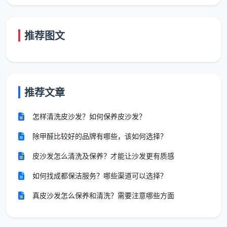
960 -
约1-1.5天
约800-1100
推荐图文
80-120㎡
1560
（7-10小
元/团队日
元
时）
1200 -
约1.5-2天
120-150
约750-1000
1800
（10-14小
推荐文章
㎡
元/团队日
元
时）
怎样清洗皮沙发？如何保养皮沙发？
150㎡以
按实勘
按实勘方案确
除甲醛比较好的品牌有哪些，该如何选择？
上／复式
2天以上
估价
定
别墅
皮沙发怎么清洗及保养？才能让沙发更有质感
如何找成都保洁服务？哪些渠道可以选择？
上表中的“折合日均花费”是总价除以实际工作
真皮沙发怎么保养和清洗？需要注意哪些方面
天数的参考值，仅为方便您理解专业团队的日均
成本，
我们不以这个数字收费，签单时合同上写