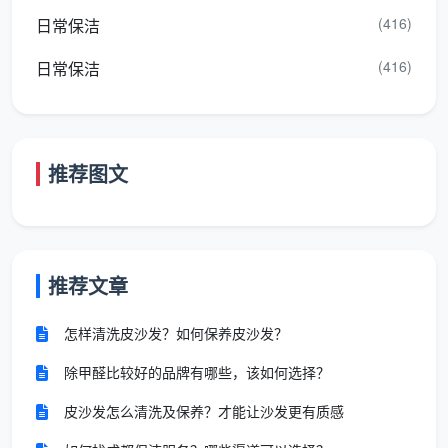
而在以下五道硬指标里。任何一家值得你签单的公司，
(416)
日常保洁
都应该能在这五关上给你明确答复。
(416)
日常保洁
第一关：计价方式要透明——说不清“按什么面积
算”，直接淘汰。
靠谱公司会用房产证上的建筑面积计
价，100平就是100平，不拿套内面积注水，不模糊地说
推荐图文
“上门看了再算”。成都天均安洁保洁的报价单上，建面
单价和总价是固定的，你拿到就能自己核算。
第二关：服务清单要透明——只报总价不给明细，
藏着无数增项空间。
“全屋开荒一口价”听起来干脆，但
推荐文章
不列明细，等于把“哪些做哪些不做”的解释权全交给了
怎样清洗皮沙发？如何保养皮沙发？
对方。成都天均安洁保洁在签单前会出示完整的12项精
保洁确认单，每一项写清楚，不做口头含糊承诺。
除甲醛比较好的品牌有哪些，该如何选择？
第三关：清洁剂和工具要透明——用劣质产品的公
皮沙发怎么清洗及保养？才能让沙发更有质感
司，是在拿你的装修成果当代价。
部分团队为省成本，