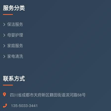
服务分类
印去除
室内门门套门锁清洁，全屋踢脚线上沿除尘和残留漆
保洁服务
点铲除
母婴护理
全屋地面漆点腻子点胶点手工铲除，吸尘后深度湿拖
两遍
家庭服务
窗台石飘窗台粉尘及腻子点彻底清除
家电清洗
强弱电箱内部除尘，明装管道表面擦拭
空调新风滤网简易拆卸除尘
联系方式
开荒粉尘碎屑全部打包并移至小区指定堆放点
四川省成都市天府新区籍田街道滨河路58号
这12项做到位，新家才真正从“工地状态”切换为“可
入住状态”。你拿这份清单去问任何一家
成都开荒保洁服
135-5033-3441
务公司
，对方能逐项确认并写入合同的，才值得你托