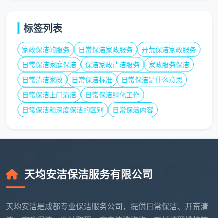
10-12
1200 -
舒适大三房、
120-150㎡
元/㎡
1800元
大平层四房
标签列表
150㎡以上
18元/
按实勘
跃层、联排、
家政保洁的服务
日常保洁家政服务
开荒保洁家政服务
／复式别墅
㎡起
估价
独栋
日常保洁家庭保洁
保洁家政清洁服务
家政服务保洁
日常清洁家政
日常保洁标准
日常保洁是什么意思
表内总价已包含全部12项精保洁服务。半包
日常保洁上门清洁
日常保洁绿化工作
或清包装修因漆点、水泥渍更重，初勘后单价可
日常保洁和深度保洁的区别
日常保洁内容
能小幅上浮，但一切价格均在勘场后写入合同，
中途绝不增项。这就是
成都新房开荒保洁公司
该
有的报价方式——总价可以提前算清，合同签完
就不再变。
天均安洁保洁服务有限公司
四、同样是成都开荒保洁服务公司，12项精保洁做与不
天均安洁是成都专业保洁服务公司，提供日常保洁、开荒清
做，差的是整个入住体验