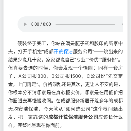
硬装终于完工，你站在满是腻子灰和胶印的新家中
央，打开手机搜“成都
开荒保洁
服务公司”——跳出来的
结果少说几十家，家家都说自己“专业”“价优”“服务好”。
但真要去选的时候，你会发现一个怪圈：同样一套房
子，A公司报800，B公司报1500，C公司说“先交定
金，上门再定”。价格混乱还是其次，更让人不安的是，
你根本分不清哪家是在真心报实价，哪家是在用低价把
你圈进去再慢慢收网。在成都服务新居开荒多年的成都
天均安洁保洁，今天就从“如何选公司”这个根问题出
发，把一家靠谱的
成都开荒保洁服务公司
应该长什么
样，完整地呈现在你面前。