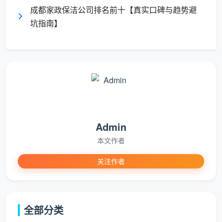
成都家政保洁公司排名前十【真实口碑与趋势避
成都天均安洁保洁属于第三种——自有固定保洁团
坑指南】
队，统一工服统一工具，不做“接单后转派”的中介生
意。我们坚持一个原则：
谁跟你签合同，就由谁的员工
上门服务，从头到尾责任主体只有一个。
[插图1提示词：成都天均安洁保洁的两位穿着统一
蓝色工服、胸前印有公司名称的保洁员，站在一套新装
修的成都高层公寓客厅里，正面向业主逐项讲解手中的
Admin
12项精保洁服务确认单。二人身后是擦得一尘不染的落
地窗和光亮如新的浅灰色地砖，工具包和分类毛巾整齐
本文作者
摆放在门口保护垫上，阳光从窗外洒入，画面传达出实
关注作者
体公司、自有团队、沟通透明、服务规范的品牌形象。]
二、一家靠谱的成都开荒保洁服务公司，必须先过这五
道“透明关”
全部分类
“成都开荒保洁公司哪家好？”答案不在广告词里，