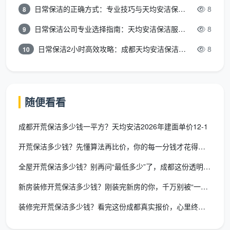
日常保洁的正确方式：专业技巧与天均安洁保洁服务全解析
8
8
三、成都天均安洁保洁：作为成都开荒保洁服务公司，
日常保洁公司专业选择指南：天均安洁保洁服务全解析
8
我们的收费标准长这样
9
在成都天均安洁保洁，“成都开荒保洁服务公司”这
日常保洁2小时高效攻略：成都天均安洁保洁专业时间管理方案
8
10
个身份背后，是一套完全公开、可以自测的价格体系。
以下是2026年精装新房深度开荒的执行标准，按建筑面
积一口价全包。
随便看看
精装开
预估总
成都开荒保洁多少钱一平方？天均安洁2026年建面单价12-1
建筑面积
适用户型
荒单价
价
开荒保洁多少钱？先懂算法再比价，你的每一分钱才花得明白
15元/
900 -
两居室、紧凑
全屋开荒保洁多少钱？别再问“最低多少”了，成都这份透明价才是
60-80㎡
㎡
1200元
小三房
新房装修开荒保洁多少钱？刚装完新房的你，千万别被“一口低价”
12-13
960 -
标准三居室、
80-120㎡
装修完开荒保洁多少钱？看完这份成都真实报价，心里终于有底了
元/㎡
1560元
改善型三房