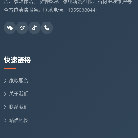
洁、家政保洁、收纳整理、家电清洗维修、石材护理维护等
问“成都开荒保洁公司哪家好”，比的不是谁报价
全方位清洁服务。联系电话：13550333441
低，而是同样的“开荒”二字背后，谁真正把该做的都做
了。成都天均安洁保洁的12项精保洁标准清单如下，这
是我们每一单都写入合同、逐项验收的交付内容：
全屋玻璃内外、窗框轨道凹槽、纱窗、阳台移门玻璃
及地轨
快速链接
天花边角、灯带槽、空调风口除尘，墙面浮灰清除
全屋开关插座面板边缘腻子清理，筒灯射灯表面擦拭
家政服务
关于我们
厨房吊柜地柜内外及抽屉全拆吸尘擦拭，台面漆点胶
点铲除，烟机灶具及墙面瓷砖清洁
联系我们
卫生间墙地砖水泥点清除，淋浴玻璃及五金除垢擦
站点地图
亮，马桶内外消毒，地漏清掏
全屋衣柜储物柜隔板抽屉逐一取出吸尘擦拭，门板胶