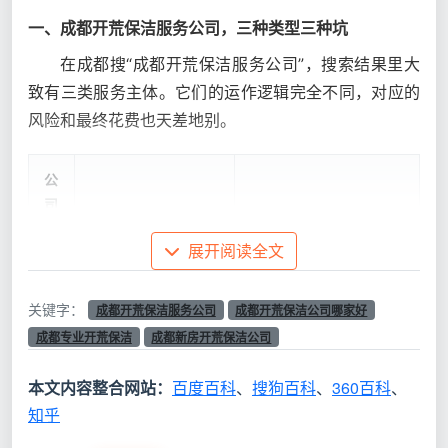
一、成都开荒保洁服务公司，三种类型三种坑
在成都搜“成都开荒保洁服务公司”，搜索结果里大
致有三类服务主体。它们的运作逻辑完全不同，对应的
风险和最终花费也天差地别。
公
司
常见特征
对业主的核心风险
类
展开阅读全文
型
个
关键字：
成都开荒保洁服务公司
成都开荒保洁公司哪家好
人
成都专业开荒保洁
成都新房开荒保洁公司
闲鱼、58同城大量
接
无合同无保障，按天计费
存在，报价极低
单
易磨洋工，可能使用强酸
本文内容整合网站：
百度百科
、
搜狗百科
、
360百科
、
（300-500元/
／
劣质清洁剂损坏五金瓷
知乎
天），口头承诺“啥
游
砖，做完失联
都做”