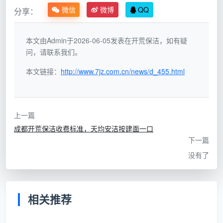
击
微信
微博
QQ
分享：
队
本文由Admin于2026-06-05发表在开荒保洁，如有疑
中
问，请联系我们。
介
线上平台接单后转派
服务者质量参差不齐，平
平
给合作个人或小型团
台与执行方责任分离，出
本文链接：
http://www.7jz.com.cn/news/d_455.html
台
队，平台抽成
了问题互相推诿，售后流
派
20%-30%
程漫长
单
上一篇
成都开荒保洁收费标准，天均安洁按建面一口
自
下一篇
有
团
没有了
拥有固定员工、统一
报价高于前两者，但服务
队
培训、标准化服务流
标准和售后承诺有据可依
实
程，签正式服务合同
（前提是合同明细到位）
体
相关推荐
公
司