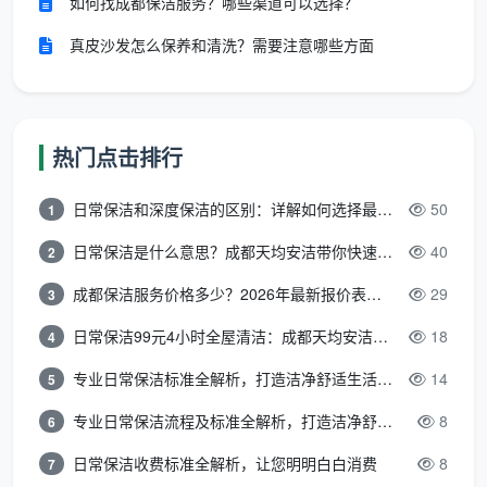
如何找成都保洁服务？哪些渠道可以选择？
使用强酸清洁剂擦五金件，当时看着亮，几天后水龙头
真皮沙发怎么保养和清洗？需要注意哪些方面
和花洒开始氧化发黑。成都天均安洁保洁统一使用进口
中性清洁剂，对瓷砖釉面、不锈钢镀层、木地板表面零
腐蚀。
热门点击排行
第四关：人员归属要透明——是自有员工还是临时
派单？
临时派单的保洁员不固定，服务质量完全取决于
日常保洁和深度保洁的区别：详解如何选择最适合的清洁服务
50
1
当天接到单的那个人。成都天均安洁保洁的保洁员全部
是公司自有、经过标准培训的固定团队，每一组都配有
日常保洁是什么意思？成都天均安洁带你快速区分“日常vs深度vs开荒”
40
2
统一的大功率吸尘器、分类毛巾和专业铲刀组。
成都保洁服务价格多少？2026年最新报价表来了，这一篇看透所有费用
29
3
第五关：售后保障要透明——“做完即走”的公司，
日常保洁99元4小时全屋清洁：成都天均安洁保洁超值服务全解析
18
4
等于没有售后。
开荒保洁后几天，随着空气流通，极少
专业日常保洁标准全解析，打造洁净舒适生活空间
14
5
数区域可能出现轻微返灰，这是正常现象。成都天均安
洁保洁承诺72小时内非人为二次污染，免费上门返工。
专业日常保洁流程及标准全解析，打造洁净舒适环境
8
6
这一条敢不敢写进合同，是检验一家
成都专业开荒保洁
日常保洁收费标准全解析，让您明明白白消费
8
7
公司
成色的试金石。