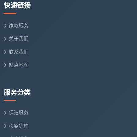
服务类型与清洁深度
快速链接
日常保洁 vs 深度保洁
家政服务
日常保洁
：基础清洁维护，价格相对较低
关于我们
深度保洁
：全屋彻底清洁，包括细节处理，价格是日
常保洁的2-3倍
联系我们
开荒保洁
：装修后首次清洁，工作量大，价格最高
站点地图
服务内容差异
服务分类
清
日常
开荒
深度保洁
洁项目
保洁
保洁
保洁服务
彻底
地
扫
深度清洁、
母婴护理
清洁、除
面清洁
地、拖地
打蜡抛光
胶除漆