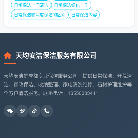
中等户型（60-120㎡）
：按实际面积计算，单价相
日常保洁上门清洁
日常保洁绿化工作
对稳定
日常保洁和深度保洁的区别
日常保洁内容
大户型（>120㎡）
：单价可能略有优惠，但总价较
高
别墅/复式
：需要现场评估，价格上浮20-50%
天均安洁保洁服务有限公司
户型复杂度影响
平层住宅
：价格相对标准
天均安洁是成都专业保洁服务公司，提供日常保洁、开荒清
洁、家政保洁、收纳整理、家电清洗维修、石材护理维护等
复式/跃层
：价格上浮10-30%
全方位清洁服务。联系电话：13550333441
别墅/豪宅
：价格上浮30-50%，需要更多时间和人力
特殊结构
：挑高空间、异形房间等需要特殊设备，价
格另议