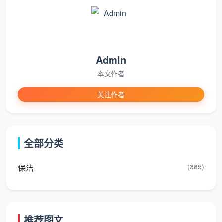
每月2次
：1.2-1.8元/平方米，起步价60-120元
每月4次
：1.0-1.3元/平方米，起步价60-120元
一次性服务
：2.5-5.0元/平方米，起步价100-300元
Admin
专项服务附加费用
本文作者
除了基础保洁服务，市场上常见的专项服务也有相
关注作者
应的收费标准：
专项清洁服务价格参考
全部分类
服
价格
计
备注说明
务项目
范围
费方式
(365)
保洁
油
150-
家用普通型
按
烟机清
350元/
150-280元，深度
台计费
推荐图文