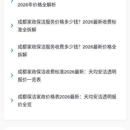
区域、公
2026年价格全解析
公室日
面积计
5.0元/平方
楼、办公
共区域清
常保洁
费
米
场所
洁
成都家政保洁服务价格多少钱？2026最新收费标
准全拆解
3500-
固定
外
企业
6000元/
人员驻场
成都家政保洁服务收费多少钱？2026最新价格全
包服务
长期需求
人/月
服务
拆解
钟
按
灵活
临
成都家政保洁收费标准2026最新：天均安洁透明
40-70
点工保
小时计
计时，2-
时、小范
报价一览表
元/小时/人
洁
费
3小时起
围清洁
成都保洁家政价格表2026最新：天均安洁透明报
价全览
不同服务频率的价格差异
每月1次
：1.5-2.0元/平方米，起步价60-120元