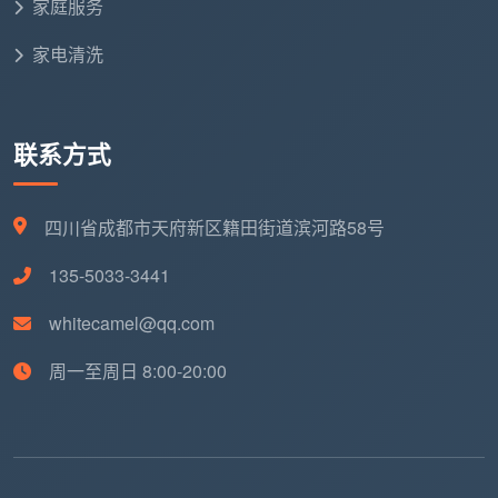
家庭服务
家电清洗
装修
厨
表面
油烟机、灶
残留物清
房清洁
擦拭
具深度清洁
除
联系方式
卫
水
基础
除垢、消
四川省成都市天府新区籍田街道滨河路58号
生间清
泥、胶渍
清洁
毒、防霉处理
洁
清除
135-5033-3441
whitecamel@qq.com
开关、门把
所有
细
基本
手、踢脚线等108
装修痕迹
节处理
处理
周一至周日 8:00-20:00
个细节点
清除
地理位置与时间因素