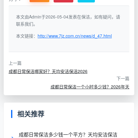
本文由Admin于2026-05-04发表在保洁，如有疑问，请
按
基础
小户
35-70
联系我们。
小时计
清洁、物
型、临时
元/小时/人
费
品整理
需求
本文链接：
http://www.7jz.com.cn/news/d_47.html
全屋
家
按
5.0-
季
深度清
上一篇
庭深度
面积计
8.0元/平方
度/年度
洁、细节
成都日常保洁哪家好？天均安洁保洁2026
保洁
费
米
大扫除
处理
下一篇
成都日常保洁一个小时多少钱？2026年天
按
6.0-
装修
开
新房
面积计
10元/平方
后首次全
荒保洁
入住前
相关推荐
费
米
面清洁
办公
成都日常保洁多少钱一个平方？天均安洁保洁
办
按
2.0-
写字