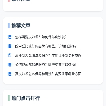
洗
台
清洗价格更高
挂机
60-150
推荐文章
空
元/台
按
深度清洗价格
调清洗
柜机100-
台计费
高于基础清洗
怎样清洗皮沙发？如何保养皮沙发？
300元/
除甲醛比较好的品牌有哪些，该如何选择？
台
皮沙发怎么清洗及保养？才能让沙发更有质感
布艺
如何找成都保洁服务？哪些渠道可以选择？
40-70
按
沙
深色和浅色价
元/座
座位计
真皮沙发怎么保养和清洗？需要注意哪些方面
发清洗
格略有差异
皮革35-
费
60元/座
热门点击排行
家用