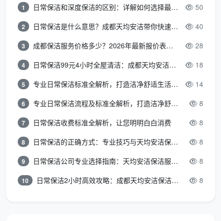
200元起/
日常保洁和深度保洁的区别：详解如何选择最适合的清洁服务
50
按
1
地
张
60平方米以内
面积或
毯清洗
商用2-10
有起步价
日常保洁是什么意思？成都天均安洁带你快速区分“日常vs深度vs开荒”
40
2
张数
元/平方
成都保洁服务价格多少？2026年最新报价表来了，这一篇看透所有费用
28
3
米
日常保洁99元4小时全屋清洁：成都天均安洁保洁超值服务全解析
18
4
15-
专业日常保洁标准全解析，打造洁净舒适生活空间
14
5
25元/平
按
专业日常保洁流程及标准全解析，打造洁净舒适环境
8
6
玻
方米
高层、落地窗
面积或
璃清洗
或40-60
等特殊结构加价
日常保洁收费标准全解析，让您明明白白消费
8
7
时间
元/小时/
日常保洁的正确方式：专业技巧与天均安洁保洁服务全解析
8
8
人
日常保洁公司专业选择指南：天均安洁保洁服务全解析
8
9
4-15
按
日常保洁2小时高效攻略：成都天均安洁保洁专业时间管理方案
8
10
地
根据地板材质
元/平方
面积计
板打蜡
和工艺不同
米
费