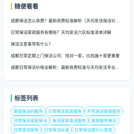
随便看看
25-
按
甲
根据污染程度
100元/平
面积计
醛治理
和治理工艺
成都保洁怎么收费？最新收费标准解析（天均安洁保洁价格指南）
方米
费
日常保洁家政服务有哪些？天均安洁六区标准清单详解
保洁注意事项有什么？
影响成都日常保洁价格的关键因素
成都日常定期上门保洁公司：找对一家，比找遍十家更重要
房屋面积与户型结构
成都日常保洁价格全解析：最新收费标准与天均安洁专业服务指南
面积效应与起步价
在成都保洁市场，房屋面积是影响价格的最主要因
素之一。大多数保洁公司都设有起步价，即使面积很小
标签列表
也要按起步价收费。根据市场数据：
家政保洁的服务
日常保洁家政服务
开荒保洁家政服务
小户型（<60㎡）
：通常按起步价计算，100-300
日常保洁家庭保洁
保洁家政清洁服务
家政服务保洁
元/次
日常清洁家政
日常保洁标准
日常保洁是什么意思