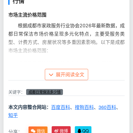
行情
市场主流价格范围
根据成都市家政服务行业协会2026年最新数据，成
都日常保洁市场价格呈现多元化特点，主要受服务类
型、计费方式、房屋状况等多重因素影响。以下是成都
市场主流价格范围：
成都日常保洁基础价格参考表（2026年最新）
展开阅读全文
服
计
价格范
服务
适用
务类型
费方式
围
内容
场景
关键字：
成都日常保洁多少钱
本文内容整合网站：
百度百科
、
搜狗百科
、
360百科
、
地面
家
按
1.0-
普通
知乎
清洁、表
庭日常
面积计
3.0元/平方
住宅定期
面除尘、
保洁
费
米
维护
微信
微博
QQ
垃圾处理
分享：