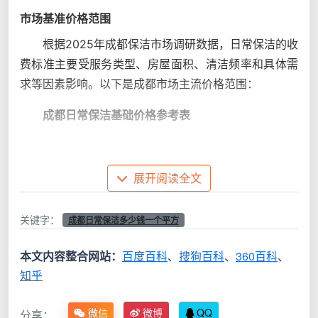
市场基准价格范围
根据2025年成都保洁市场调研数据，日常保洁的收
费标准主要受服务类型、房屋面积、清洁频率和具体需
求等因素影响。以下是成都市场主流价格范围：
成都日常保洁基础价格参考表
价格
服
服务
适用
备注
范围（元/
展开阅读全文
务类型
频率
场景
说明
平方米）
关键字：
成都日常保洁多少钱一个平方
基础
家
普通
本文内容整合网站：
百度百科
、
搜狗百科
、
360百科
、
1.0 -
单次/
清洁，不
庭日常
住宅、公
知乎
3.0元
定期
含深度项
保洁
寓
目
微信
微博
QQ
分享：