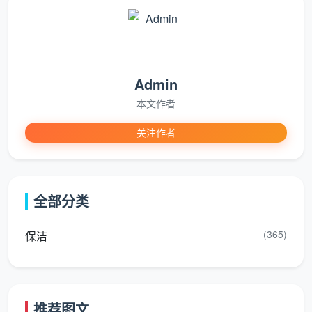
价格影响因素深度解析
成都天均安洁保洁
经过多年市场服务经验总结，影
响日常保洁价格的主要因素包括：
Admin
1. 房屋面积与户型结构
本文作者
面积效应
：面积越大，单价通常越低，但总价越高
关注作者
户型复杂度
：复式、错层、别墅等复杂户型价格上浮
10-30%
全部分类
房间数量
：卫生间、厨房数量直接影响清洁难度和时
间
(365)
保洁
特殊结构
：挑高空间、异形房间等需要特殊设备和技
巧
推荐图文
2. 清洁频率与服务类型