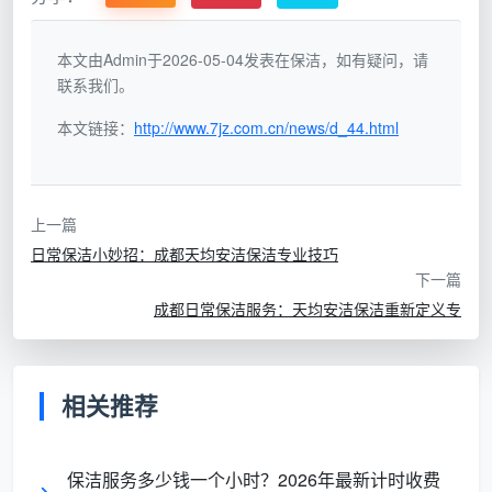
包含
家
季
本文由Admin于2026-05-04发表在保洁，如有疑问，请
5.0 -
厨房卫生
庭深度
单次
度/年度
联系我们。
8.0元
间深度清
保洁
大扫除
洁
本文链接：
http://www.7jz.com.cn/news/d_44.html
办
写字
含公
1.5 -
定期
公室日
楼、办公
共区域、
上一篇
4.0元
（日/周）
常保洁
场所
办公区域
日常保洁小妙招：成都天均安洁保洁专业技巧
下一篇
成都日常保洁服务：天均安洁保洁重新定义专
装修
开
2.0 -
新房
单次
后首次全
荒保洁
5.0元
入住前
面清洁
相关推荐
面积
别
3.0 -
定期/
别
大、要求
保洁服务多少钱一个小时？2026年最新计时收费
墅保洁
6.0元
单次
墅、豪宅