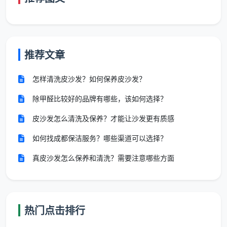
单次服务
：价格相对较高，适合临时需求
定期服务
：包月/包年合同价格更优惠
推荐文章
服务深度
：日常保洁 vs 深度保洁 vs 开荒保洁
怎样清洗皮沙发？如何保养皮沙发？
服务范围
：基础清洁 vs 全屋深度清洁 vs 专项清洁
除甲醛比较好的品牌有哪些，该如何选择？
3. 房屋状况与清洁难度
皮沙发怎么清洗及保养？才能让沙发更有质感
装修材质
：实木地板、大理石、特殊墙面等需要专业
如何找成都保洁服务？哪些渠道可以选择？
护理
真皮沙发怎么保养和清洗？需要注意哪些方面
使用状况
：新房、正常居住、长期未清洁等不同状态
污染程度
：油污、水垢、霉菌等特殊污染处理
热门点击排行
物品数量
：家具、装饰品、杂物多少影响清洁时间