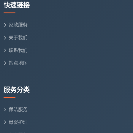
快速链接
5-8
每
全屋
全屋彻底清
家政服务
元/平方
半年1
深度保洁
洁，含所有细节
米
次
关于我们
联系我们
3-6
装
开荒
新房首次全
元/平方
修后1
站点地图
保洁
面清洁
米
次
服务分类
增值服务项目
服
收费
保洁服务
服务内容
备注
务项目
标准
母婴护理
内外玻