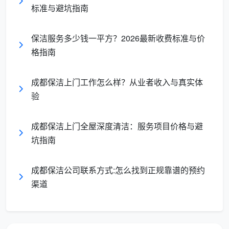
高
标准与避坑指南
保洁服务多少钱一平方？2026最新收费标准与价
合同制保洁服务价格
（以某知名保洁公司为例）
格指南
每月清洁4次：0.9元/平方米
成都保洁上门工作怎么样？从业者收入与真实体
每月清洁2次：1.0元/平方米
验
每月清洁1次：1.2元/平方米
成都保洁上门全屋深度清洁：服务项目价格与避
备注：小户型有最低消费，特殊结构价格面议
坑指南
一次性保洁服务价格
成都保洁公司联系方式:怎么找到正规靠谱的预约
一次性住家房保洁：2.0元/平方米
渠道
搬家房/空房保洁：2.5元/平方米
刚装修房开荒保洁：3-5元/平方米