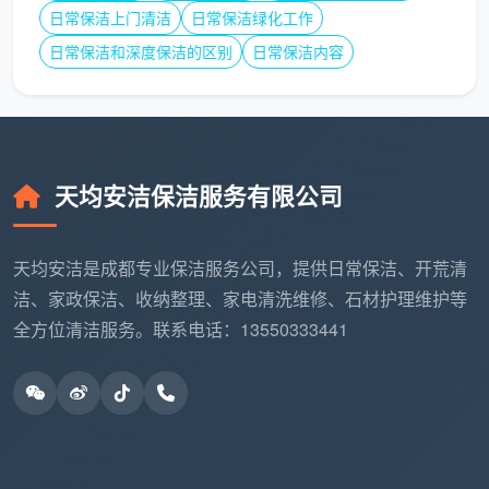
精
2.5 -
日常保洁上门清洁
日常保洁绿化工作
清洁+细节处
要求较高的
致型
3.5元
日常保洁和深度保洁的区别
理+物品归位
日常保洁内容
家庭
深度保洁专项服务
天均安洁保洁服务有限公司
服务
价格
建
服务说明
项目
范围
议频率
天均安洁是成都专业保洁服务公司，提供日常保洁、开荒清
洁、家政保洁、收纳整理、家电清洗维修、石材护理维护等
150-
油烟机、灶
每
厨房
300元/
具、橱柜深度清
季度1
全方位清洁服务。联系电话：13550333441
深度清洁
次
洁
次
卫生
每
120-
除垢、消
间深度清
季度1
250元/次
毒、防霉处理
洁
次