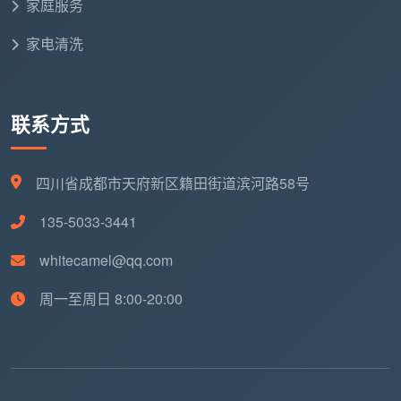
家庭服务
窗
20-
根据窗
璃、窗框、轨
户清洁
50元/扇
户类型定价
家电清洗
道清洁
15-
专业机器
根据材
地
联系方式
30元/平
清洗、除菌除
质和污染程
毯清洗
方米
螨
度
四川省成都市天府新区籍田街道滨河路58号
沙
80-
布艺/皮质
根据材
135-5033-3441
发清洗
200元/套
沙发专业清洗
质和尺寸
whitecamel@qq.com
挂机
周一至周日 8:00-20:00
80-120
空
内机深度
建议每
元/台
调清洗
清洗、消毒
年1-2次
柜机150-
250元/台