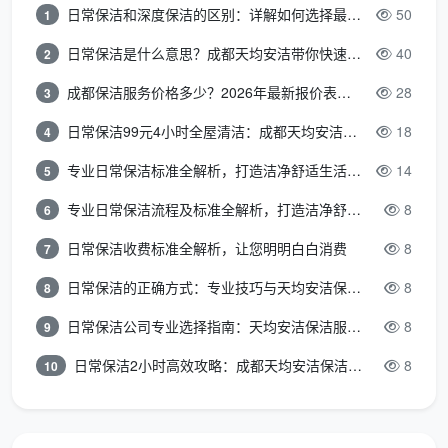
日常保洁和深度保洁的区别：详解如何选择最适合的清洁服务
50
1
4. 地理位置与服务时间
日常保洁是什么意思？成都天均安洁带你快速区分“日常vs深度vs开荒”
40
2
区域差异
：成都各区域价格略有差异（高新区、锦江
区等核心区域略高）
成都保洁服务价格多少？2026年最新报价表来了，这一篇看透所有费用
28
3
日常保洁99元4小时全屋清洁：成都天均安洁保洁超值服务全解析
18
4
交通成本
：偏远地区可能加收交通费
专业日常保洁标准全解析，打造洁净舒适生活空间
14
5
服务时间
：工作日 vs 周末、白天 vs 夜间价格可能
不同
专业日常保洁流程及标准全解析，打造洁净舒适环境
8
6
日常保洁收费标准全解析，让您明明白白消费
8
紧急程度
：加急服务通常价格上浮20-50%
7
日常保洁的正确方式：专业技巧与天均安洁保洁服务全解析
8
8
天均安洁保洁透明化定价体系
日常保洁公司专业选择指南：天均安洁保洁服务全解析
8
9
三级价格体系：明明白白消费
日常保洁2小时高效攻略：成都天均安洁保洁专业时间管理方案
8
10
成都天均安洁保洁
坚持“价格透明、服务透明、质量
透明”的原则，建立了行业内最清晰的三级价格体系：