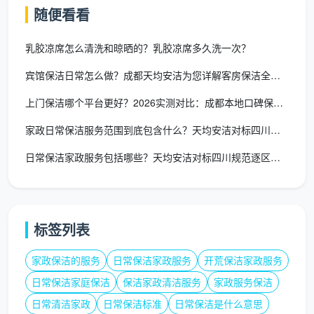
基础日常保洁套餐
随便看看
乳胶凉席怎么清洗和晾晒的？乳胶凉席多久洗一次？
价格
服
适合人
（元/平方
服务内容
宾馆保洁日常怎么做？成都天均安洁为您详解客房保洁全流程
务套餐
群
米）
上门保洁哪个平台更好？2026实测对比：成都本地口碑保洁竟然
家政日常保洁服务范围到底包含什么？天均安洁对标四川标准一文讲
单身公
地面清
经
1.2 -
寓、小户
日常保洁家政服务包括哪些？天均安洁对标四川规范逐区拆解
洁、表面除
济型
1.8元
型、预算有
尘、垃圾处理
限
标签列表
全屋基础
大多数
标
1.8 -
清洁+厨房卫
家庭、常规
准型
2.5元
家政保洁的服务
日常保洁家政服务
开荒保洁家政服务
生间重点清洁
需求
日常保洁家庭保洁
保洁家政清洁服务
家政服务保洁
日常清洁家政
日常保洁标准
日常保洁是什么意思
全屋深度
对清洁