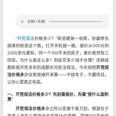
“
开荒保洁
价格多少？”新房硬装一收尾，你最想先
搞清的就是这个数。打开手机搜一圈，报价从500元到
2000多元都有，同一个100平米的房子，差价竟然有三
四倍。为什么差这么多？到底花多少钱才合理？深耕成
都新居开荒多年的成都天均安洁保洁，今天就把
开荒保
洁价格多少
这笔账摊开来算——不绕弯子，不藏项目，
让你心里真正有底。
一、开荒保洁价格多少？先别看报价，先看“按什么面积
算”
开荒保洁价格多少
之所以答案千差万别，根源在于
市面上存在三套完全不同的计价逻辑。同样100平米的