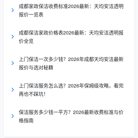
建面一口价全透明
成都家政保洁收费标准2026最新：天均安洁透明
在成都天均安洁保洁，
开荒保洁价格多少
的答案直
报价一览表
接与您家房产证上的建筑面积挂钩。面积越大，团队调
度和工具摊销效率越高，单价阶梯式降低。
成都保洁家政价格表2026最新：天均安洁透明报
价全览
精装开
建筑面积
预估总价
适合家庭
荒单价
上门保洁一次多少钱？2026年成都天均安洁最新
报价与选对秘籍
15元/
900 -
两居室、紧
60-80㎡
㎡
1200元
凑小三房
上门保洁服务怎么选？2026年保姆级攻略，看完
再也不踩坑！
12-13
960 -
80-120㎡
标准三居室
元/㎡
1560元
保洁服务多少钱一平方？2026最新收费标准与价
10-12
1200 -
大三房、大
格指南
120-150㎡
元/㎡
1800元
平层