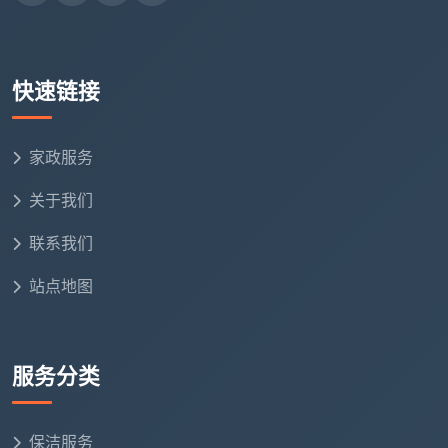
瓷砖釉面、不锈钢镀层和木地板，这是写进合同的承
诺。同时承诺72小时内非人为二次污染免费上门返工
——这一条也白纸黑字写在合同里。敢不敢把清洁剂类
快速链接
型和售后承诺写进合同，是判断一份
开荒保洁价格
含金
量的试金石。
家政服务
六、再问“开荒保洁价格多少”，你心里已经有杆秤了
关于我们
当你在手机里再次打出“开荒保洁价格多少”时，你
不再会被那些“500元全包”的字眼轻易打动。你清楚，
联系我们
真正的价格，必须建立在透明的面积基数上、对应一份
站点地图
完整的精保洁清单、锁定在一个不再变动的合同总价
里。在成都，一套100平米的新房，做到即住标准的精
装开荒保洁，合理花费就在1200到1500元之间。
服务分类
成都天均安洁保洁给出的答案，从来不是一个用来
吸引眼球的虚低价，而是建面单价乘以房产证上的真实
保洁服务