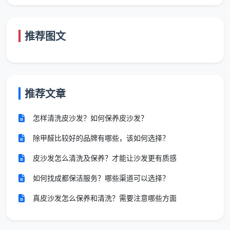
价数字，却忽略了数字背后的服务密度。同一套100平
米的房子，有的报800元只做4项表面功夫，有的报
1300元做满12项精保洁。成都天均安洁保洁的一口价，
推荐图文
对应的是以下12项，做完一项勾一项，业主逐项验收：
全屋玻璃内外、窗框轨道凹槽、纱窗、阳台移门玻璃
及地轨
推荐文章
天花边角、灯带槽、空调风口除尘，墙面浮灰清除
怎样清洗皮沙发？如何保养皮沙发？
全屋开关插座面板边缘腻子清理，筒灯射灯表面擦拭
除甲醛比较好的品牌有哪些，该如何选择？
厨房吊柜地柜内外及抽屉全拆吸尘擦拭，台面漆点胶
皮沙发怎么清洗及保养？才能让沙发更有质感
点铲除，烟机灶具墙面瓷砖清洁
如何找成都保洁服务？哪些渠道可以选择？
卫生间墙地砖水泥点清除，淋浴玻璃及五金除垢擦
真皮沙发怎么保养和清洗？需要注意哪些方面
亮，马桶内外消毒，地漏清掏
全屋衣柜储物柜隔板抽屉逐一取出吸尘擦拭，门板胶