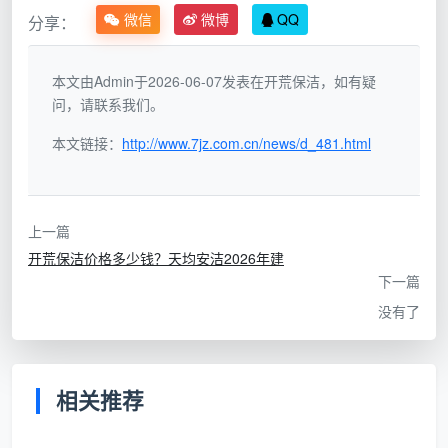
起”
包
微信
微博
QQ
分享：
按
本文由Admin于2026-06-07发表在开荒保洁，如有疑
建
“按房
问，请联系我们。
面
产证面
一
面积无争议，总价签合同即锁
本文链接：
http://www.7jz.com.cn/news/d_481.html
积，12
低
口
定，全程零增项
项全
价
包”
全
上一篇
包
开荒保洁价格多少钱？天均安洁2026年建
下一篇
成都天均安洁保洁坚持第三种方式：以房产证上的
没有了
建筑面积为唯一计价基准，100平就是100平，不重新拉
尺，不争论飘窗过道算不算。
开荒保洁报价
在你签合同
的那一刻就固定下来，做多做少都不再加收一分钱。
相关推荐
二、成都天均安洁保洁：开荒保洁价格多少？2026年