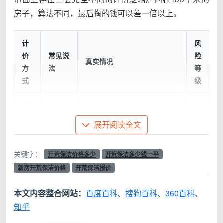
房子，算法不同，最后掏的钱可以差一倍以上。
计
风
价
常见说
险
真实情况
方
法
等
式
级
按
阳台、飘窗、过道全计入，建
套
“5元/
展开阅读全文
面100㎡被量到115㎡+，单价
内
㎡全屋
高
低但总价不低，且只含表面粗
面
开荒”
清
关键字：
开荒保洁价格多少
开荒保洁多少钱一平
积
新房开荒保洁价格
开荒保洁报价
按
“全屋
本文内容整合网站：
百度百科
、
搜狗百科
、
360百科
、
项
进场后擦外窗、吸柜内、铲漆
开荒
最
知乎
目
点全变增项，总价轻松翻至
800元
高
拆
1800以上