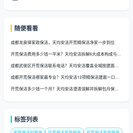
四、同样是100平米，为什么开荒价格可以差出一倍？
理解了
开荒保洁价格多少
之后，还需要明白一个变
随便看看
量：同样的面积，装修交付状态不同，开荒的难度和工
时天差地别。
成都龙泉驿家政保洁，天均安洁开荒精保洁净家一步到位
开荒保洁费用多少钱一平米？天均安洁拆解6大成本构成与真实报价
装修类
对价格的影
污染程度
型
响
成都武侯区开荒保洁联系电话？天均安洁覆盖全城按建面一口价
成都开荒保洁哪家最专业？天均安洁12项精保洁建面一口价全包
精装交
轻-中等，主要是腻子微尘
适用标准单
付新房
和少量胶印
价
开荒保洁多少钱一个月？天均安洁澄清误解并拆解包月保洁真实费用
半包装
中-重度，地面墙面有漆
单价可能上
修
点、水泥渍、玻璃胶
浮10%-15%
标签列表
清包/
重度，全屋遍布乳胶漆点、
单价可能上
自己盯
家政保洁的服务
日常保洁家政服务
开荒保洁家政服务