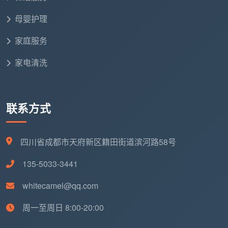
面积，是12项精保洁一项不落地写在确认单上，是做完
一项勾一项、由您逐项验收的踏实。准备给成都新家做
母婴护理
开荒的朋友，直接拿您家建面对照上面的价格表，心里
家庭服务
就有底了——这个数字，从头到尾不变。
家电清洗
联系方式
四川省成都市天府新区籍田街道滨河路58号
135-5033-3441
whitecamel@qq.com
周一至周日 8:00-20:00