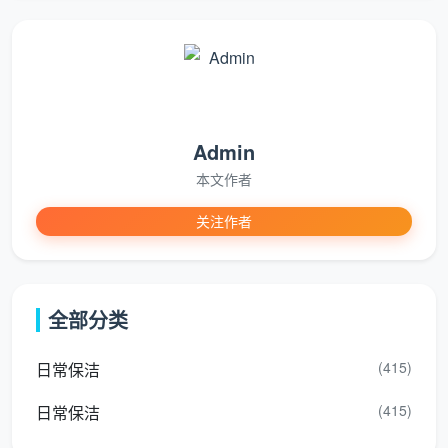
150㎡以上／
18元/
按实勘估
跃层、联排
复式别墅
㎡起
价
表内总价已包含全部12项精保洁服务。如果
您的房子是半包或清包装修，漆点、水泥渍更
Admin
重，勘场后单价可能小幅上浮，但一切调整均在
本文作者
合同内锁定，绝不中途通知加价。
关注作者
以成都最常见的100平米新房为例：建面单价13
元，总价1300元，12大项全包。每一分钱花在哪里都有
全部分类
明细可查——这就是
新房开荒保洁价格
的真实样本。
(415)
日常保洁
三、这个价格到底买到了什么？12项精保洁清单，一项
不能少
(415)
日常保洁
很多业主在比“开荒保洁价格多少”时，只盯着一口