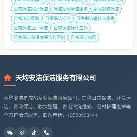
水泥块、锯末、胶渍
浮15%-20%
工
日常保洁家庭保洁
保洁家政清洁服务
家政服务保洁
日常清洁家政
日常保洁标准
日常保洁是什么意思
日常保洁上门清洁
日常保洁绿化工作
成都天均安洁保洁的原则是：所有价格调整
均在初勘后写入合同，绝不中途通知“要加钱”。
开
日常保洁和深度保洁的区别
日常保洁内容
荒保洁报价
对您而言就是一个最终确定的数字。
五、开荒保洁价格背后，别忽略清洁剂和售后这两个隐
形保障
天均安洁保洁服务有限公司
比“开荒保洁价格多少”更重要的，是这笔钱买到的
安全保障。低价开荒团队为省成本，往往使用强酸类廉
天均安洁是成都专业保洁服务公司，提供日常保洁、开荒清
价清洁剂。水龙头和花洒当时擦得锃亮，几天后表面开
洁、家政保洁、收纳整理、家电清洗维修、石材护理维护等
始氧化发黑，镀层腐蚀不可逆。有小孩和老人的家庭，
全方位清洁服务。联系电话：13550333441
强酸残留的气味更是健康隐患。
成都天均安洁保洁统一使用进口中性清洁剂，不伤