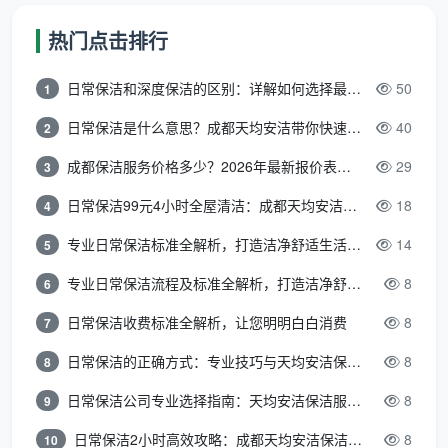
印去除
热门点击排行
室内门门套门锁清洁，全屋踢脚线上沿除尘和漆点铲
日常保洁和深度保洁的区别：详解如何选择最适合的清洁服务
50
1
除
日常保洁是什么意思？成都天均安洁带你快速区分“日常vs深度vs开荒”
40
2
全屋地面漆点腻子点胶点手工铲除，吸尘后深度湿拖
两遍
成都保洁服务价格多少？2026年最新报价表来了，这一篇看透所有费用
29
3
日常保洁99元4小时全屋清洁：成都天均安洁保洁超值服务全解析
18
窗台石飘窗台粉尘彻底清除
4
专业日常保洁标准全解析，打造洁净舒适生活空间
14
5
强弱电箱内部除尘，明装管道表面擦拭
专业日常保洁流程及标准全解析，打造洁净舒适环境
8
6
空调新风滤网简易拆卸除尘
日常保洁收费标准全解析，让您明明白白消费
8
7
粉尘碎屑打包并移至小区指定堆放点
日常保洁的正确方式：专业技巧与天均安洁保洁服务全解析
8
8
拿这12项去问任何公司：“你们的
开荒保洁多少钱一
日常保洁公司专业选择指南：天均安洁保洁服务全解析
8
9
平
，包含这些吗？哪些不含？不含的怎么收费？”回答含
糊的，价格再低也要慎重。
日常保洁2小时高效攻略：成都天均安洁保洁专业时间管理方案
8
10