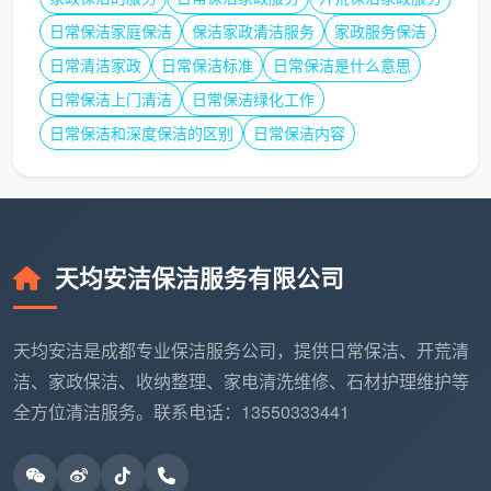
量
日常保洁家庭保洁
保洁家政清洁服务
家政服务保洁
装
日常清洁家政
日常保洁标准
日常保洁是什么意思
修
精装房适用标准
日常保洁上门清洁
日常保洁绿化工作
自己盯工的清包装修，地面
交
单价；半包/清
全是干结的乳胶漆点和水泥
日常保洁和深度保洁的区别
日常保洁内容
付
包上浮
块，手工铲除耗时翻倍
状
10%-20%
态
户
天均安洁保洁服务有限公司
型
平层标准价；复
挑高客厅需长杆作业，大面
与
式/挑空/超大窗
积落地窗与多扇移门增加擦
窗
量上浮
窗工时
天均安洁是成都专业保洁服务公司，提供日常保洁、开荒清
量
洁、家政保洁、收纳整理、家电清洗维修、石材护理维护等
全方位清洁服务。联系电话：13550333441
特
殊
按实际情况单独
如特殊石材地面护理、旧家
需
评估
具保护等，需增加相应工序