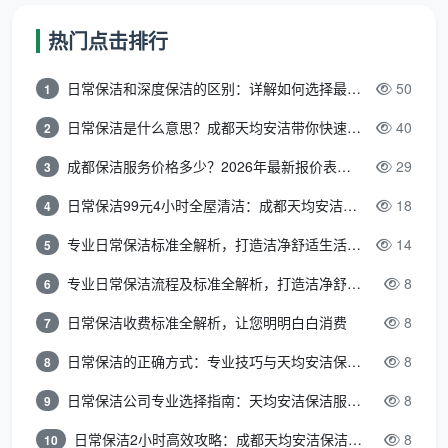
厨房吊柜地柜内外及抽屉全拆吸尘擦拭，台面漆点胶
热门点击排行
点铲除，烟机灶具墙面瓷砖清洁
日常保洁和深度保洁的区别：详解如何选择最适合的清洁服务
50
1
卫生间墙地砖水泥点清除，淋浴玻璃及五金除垢擦
亮，马桶内外消毒，地漏清掏
日常保洁是什么意思？成都天均安洁带你快速区分“日常vs深度vs开荒”
40
2
成都保洁服务价格多少？2026年最新报价表来了，这一篇看透所有费用
29
3
全屋衣柜储物柜隔板抽屉逐一取出吸尘擦拭，门板胶
印去除
日常保洁99元4小时全屋清洁：成都天均安洁保洁超值服务全解析
18
4
室内门门套门锁清洁，全屋踢脚线上沿除尘和漆点铲
专业日常保洁标准全解析，打造洁净舒适生活空间
14
5
除
专业日常保洁流程及标准全解析，打造洁净舒适环境
8
6
全屋地面漆点腻子点胶点手工铲除，吸尘后深度湿拖
日常保洁收费标准全解析，让您明明白白消费
8
7
两遍
日常保洁的正确方式：专业技巧与天均安洁保洁服务全解析
8
8
窗台石飘窗台粉尘彻底清除
日常保洁公司专业选择指南：天均安洁保洁服务全解析
8
9
强弱电箱内部除尘，明装管道表面擦拭
日常保洁2小时高效攻略：成都天均安洁保洁专业时间管理方案
8
10