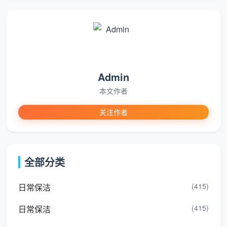
12-13
960 -
80-120㎡
标准三居室
元/㎡
1560元
10-12
1200 -
大三房、大
120-150㎡
元/㎡
1800元
平层
Admin
150㎡以上／
18元/
按实勘估
本文作者
跃层、联排
复式别墅
㎡起
价
关注作者
以上总价已包含全部12项精保洁服务。半包
或清包装修因漆点水泥渍更重，勘场后单价可能
全部分类
小幅上浮，但一切调整均在合同内锁定，绝不中
途加价。
(415)
日常保洁
(415)
日常保洁
以成都最常见的100平米新房为例：建面单价13