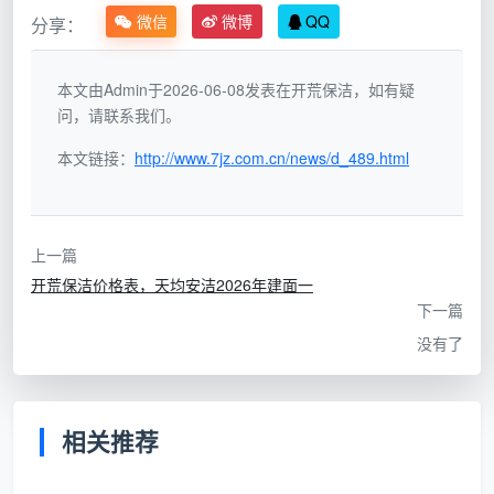
800
边界模糊
微信
微博
QQ
分享：
糊报
翻至1800+
元”
价
本文由Admin于2026-06-08发表在开荒保洁，如有疑
按建
“12-
问，请联系我们。
是，面积
筑面
15元/
基数与项
本文链接：
http://www.7jz.com.cn/news/d_489.html
积一
㎡，
无，合同价即最终价
目边界双
口价
12项
重锁定
全包
全包”
上一篇
成都天均安洁保洁坚持第三种方式。我们定义的
开
开荒保洁价格表，天均安洁2026年建面一
下一篇
荒保洁收费标准
，核心只有一条：
让业主在签合同前，
没有了
就能用房产证上的建筑面积，自己算出最终要花多少
钱，并且这个数字中途不会变。
任何做不到这一条的
“标准”，都是在为后期的增项留后路。
相关推荐
[插图1提示词：成都天均安洁保洁的保洁员身穿蓝
色工服，在新居客厅中向业主递上一份印有“开荒保洁价