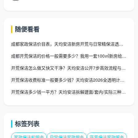
空调新风滤网简易拆卸除尘
粉尘碎屑打包并移至小区指定堆放点
随便看看
把这12项作为衡量
成都开荒保洁价格标准
的一把尺
子。任何一家公司报完价，你都可以追问一句：“你们这
成都家政保洁价目表，天均安洁新房开荒与日常精保洁透明报价
个价格，包含窗框轨道清洁吗？包含衣柜内部吸尘吗？
成都开荒保洁的价格一般需要多少？我用一套100㎡新房给你算了
包含地面漆点铲除吗？”三个问题问完，对方报价的含金
开荒保洁怎么做又快又干净？天均安洁公开7步高效流程与工具清单
量就一目了然。
开荒保洁收费标准一般要多少钱？天均安洁2026全透明计价模型
四、影响价格标准的三个合理变量
开荒保洁多少钱一平方？天均安洁拆解建面/套内/实际三种算法
一份诚实的
开荒保洁价格标准
，不是僵硬的死数
字，而是会根据房屋实际情况做合理微调。下面这三个
变量，是正常的、应该在勘场后写入合同的调整因素。
标签列表
变
对价格的影响
说明
家政保洁的服务
日常保洁家政服务
开荒保洁家政服务