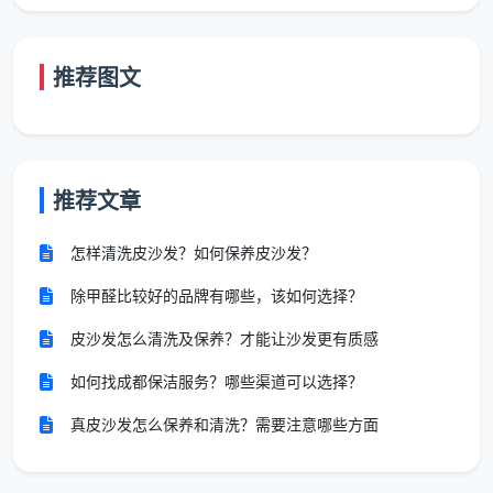
元，总价1300元，12大项全包。这就是
新房开荒保洁价
格标准
的真实样本——总价可以提前算清，合同签完就
推荐图文
不再变。
三、价格标准的灵魂不是数字，是数字背后的服务密度
很多业主在比较
开荒保洁价格标准
时，只盯着“每平
推荐文章
米多少钱”，却忽略了同样重要的一个维度：这个单价
下，到底包含哪些服务。成都天均安洁保洁的一口价，
怎样清洗皮沙发？如何保养皮沙发？
对应的是以下12项精保洁标准，做完一项勾一项，业主
除甲醛比较好的品牌有哪些，该如何选择？
逐项验收：
皮沙发怎么清洗及保养？才能让沙发更有质感
全屋玻璃内外、窗框轨道凹槽、纱窗、阳台移门玻璃
及地轨
如何找成都保洁服务？哪些渠道可以选择？
真皮沙发怎么保养和清洗？需要注意哪些方面
天花边角、灯带槽、空调风口除尘，墙面浮灰清除
全屋开关插座面板边缘腻子清理，筒灯射灯表面擦拭