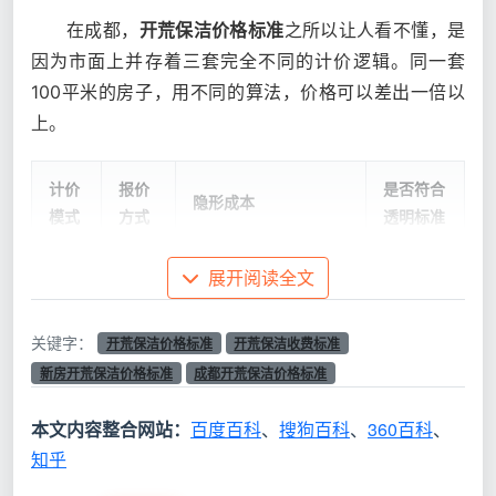
在成都，
开荒保洁价格标准
之所以让人看不懂，是
因为市面上并存着三套完全不同的计价逻辑。同一套
100平米的房子，用不同的算法，价格可以差出一倍以
上。
计价
报价
是否符合
隐形成本
模式
方式
透明标准
按套
展开阅读全文
阳台、飘窗、过道全算
内面
否，面积
“5元/
面积，建面100㎡被量
积低
基数不透
关键字：
㎡”
到115㎡+；仅含表面
开荒保洁价格标准
开荒保洁收费标准
价引
明
粗清
新房开荒保洁价格标准
成都开荒保洁价格标准
流
本文内容整合网站：
百度百科
、
搜狗百科
、
360百科
、
按项
“全屋
知乎
目拆
擦外窗、吸柜内、铲漆
开荒
否，服务
包模
点全变增项，总价轻松