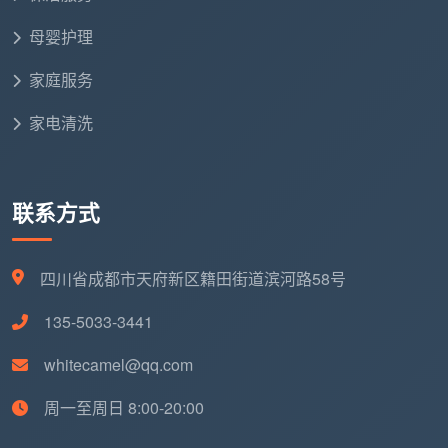
用什么清洁剂？
五金件和瓷砖用中性还是酸性？能
母婴护理
不能把品牌写进合同？
家庭服务
工人是公司自有还是临时找的？
这直接关系到质量
是否稳定。
家电清洗
有没有售后保障？
做完后多久之内出现非人为返污
可以免费返工？
联系方式
能把这五个问题全部清晰回答并愿意写入合同的，
就是一份值得信任的
开荒保洁价格标准
。回答含糊的，
四川省成都市天府新区籍田街道滨河路58号
不管数字多低，都要打上问号。
135-5033-3441
六、再搜“开荒保洁价格标准”，你已经能自己当裁判了
whitecamel@qq.com
当你在手机里再次搜索“开荒保洁价格标准”时，你
不会再被那些“500元全包”的字眼轻易打动。你心里已
周一至周日 8:00-20:00
经有了一个清晰的框架：真正的价格标准，不是某一个