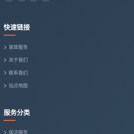
求
成都天均安洁保洁的原则是：所有调整都在勘场后
快速链接
一次性写入合同，绝不中途通知“要加钱”。一套真正透
明的
开荒保洁收费标准
，就应该是你签合同之前就知道
的最终价格。
家政服务
五、用这套价格标准反向筛选：五个问题验出报价的真
关于我们
伪
联系我们
下次再拿到任何一份
开荒保洁价格标准
的报价，不
必比价比到眼花，用下面五个问题快速筛一遍。
站点地图
按什么面积算？
是建面还是套内？阳台飘窗过道含
不含？
服务分类
包含哪些服务？
能不能一条条写出来？哪些不含？
不含的怎么收费？
保洁服务