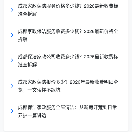
成都家政保洁服务价格多少钱？2026最新收费标
格标准”的透明报价单，单上清晰列明“按建筑面积计价”
准全拆解
“12项精保洁清单”“一口价全包”等关键条目。业主正在
认真阅读，两人身后是洁净明亮的落地窗与地砖，画面
成都家政保洁服务收费多少钱？2026最新价格全
传达出价格标准透明、沟通坦诚的专业氛围。]
拆解
二、成都天均安洁保洁：开荒保洁价格标准——2026
年建面一口价阶梯表
成都保洁家政公司收费多少钱？2026最新收费标
在成都天均安洁保洁，
开荒保洁价格标准
是一套完
准全拆解
全公开的体系。您只需对照房产证上的建筑面积，就能
在下表中找到对应的精装开荒一口价。
成都家政保洁报价多少？2026年最新收费明细全
览，一文读懂不踩坑
精装开
建筑面积
预估总价
适合家庭
荒单价
成都保洁家政服务全屋清洁：从新房开荒到日常
养护一篇讲透
15元/
900 -
两居室、紧
60-80㎡
㎡
1200元
凑小三房