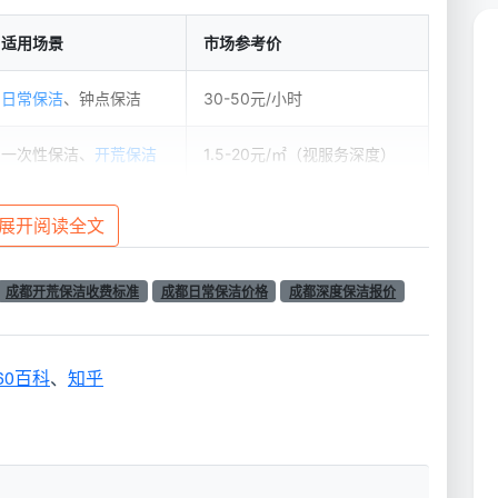
适用场景
市场参考价
日常保洁
、钟点保洁
30-50元/小时
一次性保洁、
开荒保洁
1.5-20元/㎡（视服务深度）
只需查漏补缺的用户。有数据显示，家政保洁如果按时间
展开阅读全文
常需要4小时。而按面积计费则更适合久未打扫或刚装修完
3元/㎡，刚装修的首次保洁约5-6元/㎡。
成都开荒保洁收费标准
成都日常保洁价格
成都深度保洁报价
洁
等正规公司还提供包月保洁套餐。包月套餐折算下来
，适合对卫生维持度有持续要求的家庭。
60百科
、
知乎
房屋的脏污程度。日常维护选小时制更经济，久未打