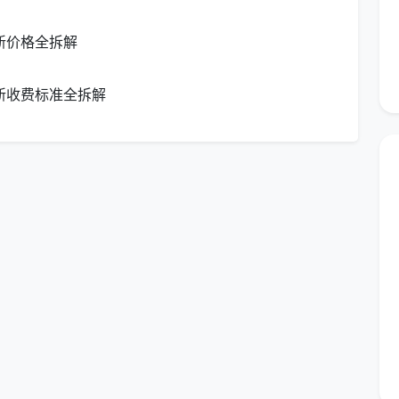
300元/台（视品类）
—
新价格全拆解
0元/㎡
—
新收费标准全拆解
多家家政公司的公开报价与招聘信息中的结算口径，实际价
构成。
“标配清洁”要花多少？
主要针对经常居住、定期打扫的房屋。
常保洁的报价梯度如下：