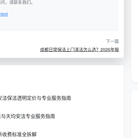
如有疑问，请联系我们。
html
总览
第一变量就是服务类型。以下我们用一张表看懂不同服务
下一篇
成都日常保洁上门清洁怎么选？2026年服
价格区间
100㎡估算费用
50元/小时
120-200元（约4小时）
89元/4小时159元
159元（90-130㎡）
均安洁保洁透明定价与专业服务指南
20元/人/小时 或 8-15元/㎡
800-1500元
准与天均安洁专业服务指南
元/㎡
300-600元
新收费标准全拆解
元/㎡
600-1200元