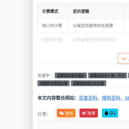
计费模式
定价逻辑
按小时计费
以保洁员服务时长结算
按面积计费
以房屋建筑面积计算总价
按小时计费更适合家中日常维持较好、
收费，一般30-40元一小时，100平米通
毕、需要全面清理的房屋，一次性保洁约1.5-
关键字：
成都家政保洁报价
成都保洁多少钱一平方
成都家电清洗价格
成都家政保洁价目表
除这两种常见方式外，
成都天均安洁保
的单次费用通常比临时约单便宜15%-25%
本文内容整合网站：
百度百科
、
搜狗百科
、
3
小贴士：
选择计费模式前，先判断
微信
微博
QQ
分享：
扫或装修后选面积制更划算。