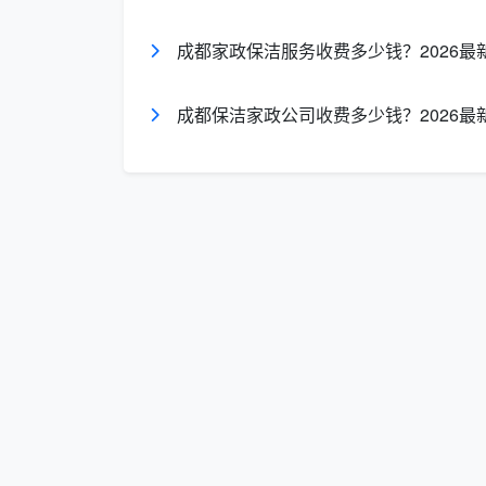
家电清洗
项目计费
50-
成都家政保洁服务收费多少钱？2026最
专项养护
面积/项目
5-3
成都保洁家政公司收费多少钱？2026最
以上数据综合自2025-2026年成都
格以各公司官方确认为准。
接下来，我们逐一拆解每种服务的报价
三、日常保洁报价：你家每周的
日常保洁是市场中最基础的服务类型，
3.1 套餐制报价参考
以成都市场上常见的服务套餐为例，日