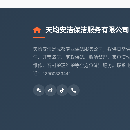
服务时长
参考价格
适用
2小时
约89元
50㎡
天均安洁保洁服务有限公司
3小时
约129元
50-9
天均安洁是成都专业保洁服务公司，提供日常
4小时
约159元
90-1
洁、开荒清洁、家政保洁、收纳整理、家电清
维修、石材护理维护等全方位清洁服务。联系
日常保洁服务内容一般覆盖厨房台面、
话：13550333441
期打扫的房间。
3.2 不同城区的小时报价浮动
成都不同区域的保洁小时费存在明显差
区域类型