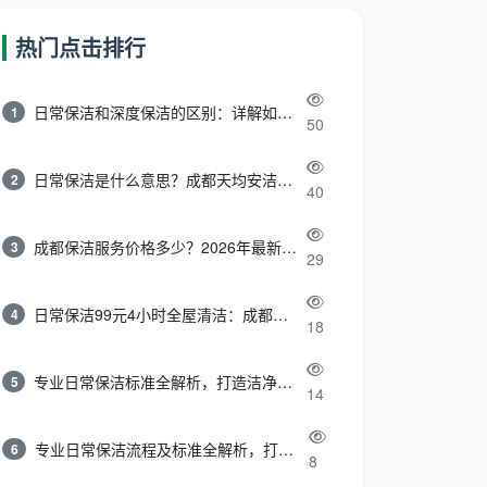
热门点击排行
日常保洁和深度保洁的区别：详解如何选择最适合的清洁服务
1
50
日常保洁是什么意思？成都天均安洁带你快速区分“日常vs深度vs开荒”
2
40
成都保洁服务价格多少？2026年最新报价表来了，这一篇看透所有费用
3
29
日常保洁99元4小时全屋清洁：成都天均安洁保洁超值服务全解析
4
18
专业日常保洁标准全解析，打造洁净舒适生活空间
5
14
专业日常保洁流程及标准全解析，打造洁净舒适环境
6
8