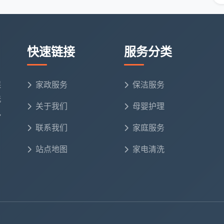
面积
服务内容
以下
地面、家具表面、厨卫台面
快速链接
服务分类
0㎡
上述+物品整理
保
家政服务
保洁服务
30㎡
全屋基础清洁
洗
关于我们
母婴护理
电
卫生间、家具柜子表面、地面清洁和物品整理，适用于定
联系我们
家庭服务
站点地图
家电清洗
异。根据多家公司招聘信息中透露的服务结算价格：
小时报价参考
说明