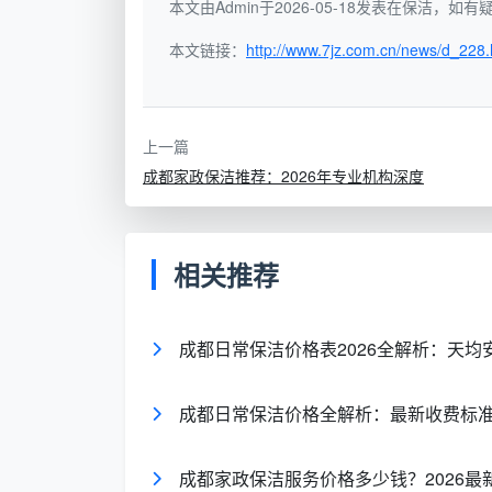
本文由Admin于2026-05-18发表在保洁，
本文链接：
http://www.7jz.com.cn/news/d_228.
二、五大服务类型的报价明细
“
成都家政保洁报价
”这个问题的答案，
类别的核心报价区间：
上一篇
成都家政保洁推荐：2026年专业机构深度
服务类型
计费方式
主流
日常保洁
小时计费
30-
相关推荐
日常保洁
套餐计费
2小时
成都日常保洁价格表2026全解析：天
深度保洁
小时/面积
80-1
成都日常保洁价格全解析：最新收费标
开荒保洁（简开荒）
面积计费
3-6
成都家政保洁服务价格多少钱？2026最
开荒保洁（精开荒）
面积计费
6-12