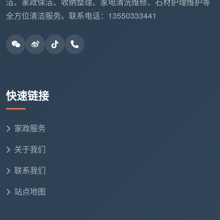
洁、家政保洁、收纳整理、家电清洗维修、石材护理维护等
能入住的标准”，那800元不是“便宜”，而是“不够”。
全方位清洁服务。联系电话：13550333441
五、再问“100平开荒保洁收800元贵吗”，你已经会算
账了
当你在手机里再次打出“100平开荒保洁收800元贵
吗”时，你不会再只盯着那个800和1300的数字差。你
心里有了两本账：一本是800元对应的服务清单——只
快速链接
做表面四件事，漏掉的项目要自己买单；另一本是1300
元对应的12项精保洁——窗轨、柜内、漆点、五金件、
售后全包，合同锁定总价。
家政服务
在成都天均安洁保洁，我们不会告诉你800元是贵
关于我们
还是便宜，我们只会把1300元包含的12项精保洁白纸黑
联系我们
字列出来，让你自己对照、自己判断。准备给100平新
家做开荒的朋友，拿这两张清单去问任何一家公司——
站点地图
问完之后，你就知道自己的答案了。