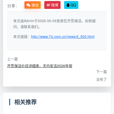
微信
微博
QQ
分享：
面
看似8元
表面粗清
积
本文由Admin于2026-06-09发表在开荒保洁，如有疑
按
问，请联系我们。
建
单价远低于行业合理成
建面100㎡×8元
本文链接：
http://www.7jz.com.cn/news/d_502.html
筑
本线，服务内容必然缩
=800元
面
水
积
上一篇
成都天均安洁保洁的计价方式是：按房产证上的建
开荒保洁价目详细表，天均安洁2026年按
下一篇
筑面积，100平就是100平，单价13元，总价1300元，
没有了
12项精保洁全包，合同锁定总价。在判断
开荒保洁800
元靠谱吗
之前，第一件事就是确认对方到底按什么面积
算。如果连面积基数都不透明，后面的比较就毫无意
相关推荐
义。
二、800元买了什么？1300元买了什么？两张服务清单