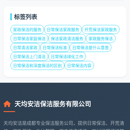
在成都天均安洁保洁，100平米精装新房的开荒保
标签列表
洁价格是1300元，按建筑面积一口价全包。这个价格包
含：2个熟练保洁员连续工作7-8小时、大功率吸尘器和
家政保洁的服务
日常保洁家政服务
开荒保洁家政服务
全套专业工具、进口中性清洁剂、12项精保洁逐项验
日常保洁家庭保洁
保洁家政清洁服务
家政服务保洁
收、72小时售后返工保障。
日常清洁家政
日常保洁标准
日常保洁是什么意思
把这1300元拆开看：每人每小时约80-90元，包含
日常保洁上门清洁
日常保洁绿化工作
了人工、设备折旧、进口耗材和售后承诺。在成都，一
日常保洁和深度保洁的区别
日常保洁内容
个普通日常保洁阿姨一小时也要50-60元，她手里只有
拖把和抹布，不铲漆点、不吸柜内、不擦外窗。开荒保
洁的人力成本、技术门槛和设备投入，都比日常保洁高
得多。
天均安洁保洁服务有限公司
再回头问那个问题——
100平开荒保洁收800元贵
吗
？800元不贵，但800元买到的东西，和1300元买到
天均安洁是成都专业保洁服务公司，提供日常保洁、开荒清
的东西，完全是两套不同的服务。如果你在比的是“真正