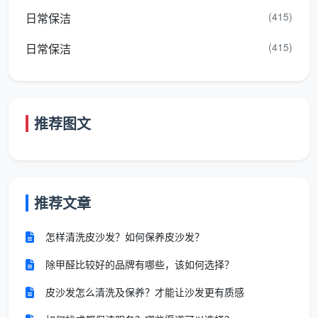
座面板
粉残留依旧
铲除干净
(415)
日常保洁
(415)
日常保洁
地面漆
不铲，或现场
全屋手工铲除，包含在总
点水泥
要求加钱
价内
点
推荐图文
五金件
可能用强酸劣
进口中性清洁剂，擦亮不
清洁剂
质清洁剂
伤镀层
空调风
风口滤网除尘，灯带槽深
口灯带
不处理
推荐文章
度吸尘
槽
怎样清洗皮沙发？如何保养皮沙发？
踢脚线
不处理或随便
全屋踢脚线上沿除尘去漆
门套细
除甲醛比较好的品牌有哪些，该如何选择？
扫灰
点，门套门锁精细清洁
节
皮沙发怎么清洗及保养？才能让沙发更有质感
售后保
做完即走，无
72小时内非人为返污免费