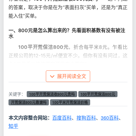
的答案，取决于你是在为“表面扫灰”买单，还是为“真正
能入住”买单。
一、800元是怎么算出来的？先看面积基数有没有被注
水
100平开荒保洁800元
，折合每平米8元。乍看比
正规公司的12-15元/㎡便宜不少。但你有没有问过，这
个8元是乘以建筑面积还是套内面积？
展开阅读全文
报
价
关键字：
800元背后的算法
实际可能发生的情况
100平开荒保洁收800元贵吗
100平开荒保洁800元
方
开荒保洁800元靠谱吗
100平米开荒保洁价格
式
本文内容整合网站：
百度百科
、
搜狗百科
、
360百科
、
按
知乎
套
建面100㎡，套内被
面积注水，总价可能变
内
量到110㎡+，单价
成880元以上，且只含