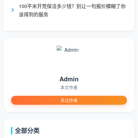
摆在一起比
100平米开荒保洁多少钱？别让一句报价模糊了你
该得到的服务
同样是“100平全屋开荒”，800元的和1300元的，
做的事可以差出一倍以上。把两张服务清单放在一起，
差别一目了然。
服务细
800元粗开荒
成都天均安洁保洁1300元
项
通常包含
精开荒
只擦内窗，外
Admin
内外窗、窗框轨道凹槽、
窗玻璃
窗和轨道槽不
纱窗、移门地轨全包
本文作者
碰
关注作者
柜门紧闭，内
衣柜橱
抽屉全部取出，隔板逐层
部不吸尘不擦
柜内部
吸尘擦拭，门板胶印去除
拭
全部分类
开关插
不处理，腻子
全屋逐一擦拭，边缘腻子