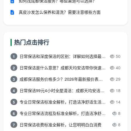
如何找成都保洁服务？哪些渠道可以选择？
障
售后
返工
真皮沙发怎么保养和清洗？需要注意哪些方面
现在再问
100平开荒保洁收800元贵吗
？如果你只
需要表面扫灰，800元也许够了。但如果你想要的是真
正能直接搬进去住的洁净标准，那800元买的只是一张
热门点击排行
“入场券”——入场之后，漏掉的项目要么自己补做，要
日常保洁和深度保洁的区别：详解如何选择最适合的清洁服务
50
么再加钱。
1
日常保洁是什么意思？成都天均安洁带你快速区分“日常vs深度vs开荒”
40
2
三、800元背后的三个隐藏账单
成都保洁服务价格多少？2026年最新报价表来了，这一篇看透所有费用
29
3
选择800元报价的业主，最后实际花出去的钱往往
远超800元。因为有三张隐藏账单，签约时不会告诉
日常保洁99元4小时全屋清洁：成都天均安洁保洁超值服务全解析
18
4
你。
专业日常保洁标准全解析，打造洁净舒适生活空间
14
5
第一张账单：中途增项。
进场后发现外窗要擦、柜
专业日常保洁流程及标准全解析，打造洁净舒适环境
8
6
内要吸、漆点要铲，这些全变成“深度服务增项”，一项
日常保洁收费标准全解析，让您明明白白消费
8
7
加150-300元。800元 + 擦窗300 + 柜内150 + 漆点