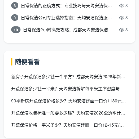
150 = 1400元，比1300元的精开荒还贵了100元。当初
日常保洁的正确方式：专业技巧与天均安洁保洁服务全解析
8
8
省下的500元，不但没省下，还倒贴了100元。
日常保洁公司专业选择指南：天均安洁保洁服务全解析
8
9
第二张账单：五金件腐蚀。
低价团队为省成本，使
日常保洁2小时高效攻略：成都天均安洁保洁专业时间管理方案
8
10
用强酸类廉价清洁剂。水龙头和花洒当时擦得锃亮，几
天后表面氧化发黑，镀层腐蚀不可逆。一个品牌龙头几
百上千块，换一个的成本远超你省下的保洁费。
随便看看
第三张账单：二次返工。
800元的团队做完即走，
几天后窗轨返灰、踢脚线上沿还有粉尘。你再找人处
新房子开荒保洁多少钱一个平方？成都天均安洁2026年新居价目
理，又是一笔费用。而正规公司承诺72小时内免费返
开荒保洁多少钱一平米？天均安洁拆解每平米工序密度与真实报价
工，这笔风险成本从一开始就被覆盖了。
90平新房开荒保洁价格多少？天均安洁建面一口价1180元起全
在算
100平米开荒保洁价格
的账时，不能只看第一
开荒保洁收费标准一般要多少钱？天均安洁2026全透明计价模型
张报价单上的数字，更要看这张数字背后有没有第二
张、第三张账单。
开荒保洁价格一平米多少？天均安洁建面一口价12-15元/㎡全
四、成都天均安洁保洁：100平收1300元，贵吗？