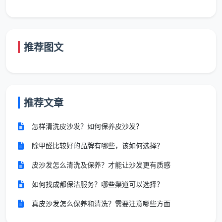
三、成都天均安洁保洁的新房开荒标准：12项精保洁清
单逐项验收
在成都天均安洁保洁，
新房开荒保洁服务
被固化为
12项精保洁标准工序，每一项都有明确的做法和验收标
推荐图文
准，做完一项勾一项，业主逐项验收：
全屋玻璃系统
：所有窗户内外玻璃、窗框轨道凹槽、
纱窗、阳台移门玻璃及地轨——验收标准：玻璃目视
推荐文章
无水痕手印，轨道手触无灰
怎样清洗皮沙发？如何保养皮沙发？
天花板与墙面除尘
：天花边角、灯带槽、空调风口除
尘，墙面浮灰清除——验收标准：风口滤网洁净，灯
除甲醛比较好的品牌有哪些，该如何选择？
槽内无积尘
皮沙发怎么清洗及保养？才能让沙发更有质感
开关灯具擦拭
：全屋开关插座面板边缘腻子清理，筒
如何找成都保洁服务？哪些渠道可以选择？
灯射灯表面擦拭——验收标准：面板四周无白色腻子
真皮沙发怎么保养和清洗？需要注意哪些方面
残留