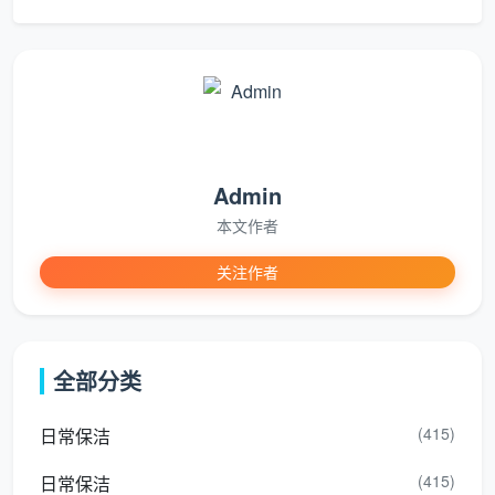
等于白做一半
新房开荒保洁服务
有一个公认的最佳时机，错过
它，效果大打折扣。
黄金节点：硬装全部结束、灯具洁具已安装、定制
柜体到位、活动家具未进场。
这是唯一的最佳窗口。全
屋无遮挡，墙角、窗台内侧、柜体背后这些最藏灰的地
Admin
方完全暴露，保洁员可以无死角地一次性做透。一旦沙
本文作者
发、床、餐桌先进场，这些区域就被永久遮盖，里面的
关注作者
粉尘会在日后随着空气流动慢慢飘出来，等于花全屋的
钱只开荒了一半的面积。
还有一个容易被忽略的细节：开荒保洁最好在窗帘
全部分类
安装之前进行。窗帘轨道也是积灰大户，先开荒清干净
轨道，再装窗帘，可以避免刚装上的窗帘就吸附大量装
(415)
日常保洁
修粉尘。
(415)
日常保洁