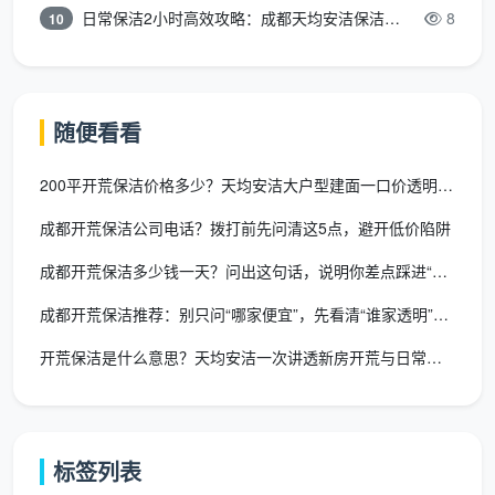
日常保洁2小时高效攻略：成都天均安洁保洁专业时间管理方案
8
10
块，赤脚走无颗粒感
窗台石与飘窗
：窗台石及飘窗台粉尘彻底清除——验
收标准：台面光洁，凹槽无粉尘堆积
随便看看
强弱电箱及明管
：电箱内部除尘，明装管道表面擦拭
200平开荒保洁价格多少？天均安洁大户型建面一口价透明报价
空调新风滤网
：各房间风口滤网拆卸除尘
成都开荒保洁公司电话？拨打前先问清这5点，避开低价陷阱
粉尘垃圾归拢
：开荒产生的所有粉尘碎屑打包并移至
成都开荒保洁多少钱一天？问出这句话，说明你差点踩进“磨洋工”
小区指定堆放点
成都开荒保洁推荐：别只问“哪家便宜”，先看清“谁家透明”再决
这12项全部做到位，才算是真正意义上的
新房开荒
开荒保洁是什么意思？天均安洁一次讲透新房开荒与日常保洁的区别
保洁
，而不是只擦了表面的“走过场”。
四、选新房开荒保洁服务，拿这五条去验，真靠谱假靠
谱一验便知
标签列表
在成都，搜“
成都新房开荒
”会跳出大量结果。不需