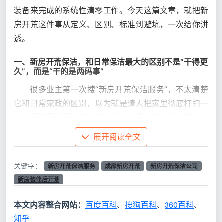
装备来完成的系统性清零工作。今天这篇文章，就把新
房开荒这件事从定义、区别、标准到避坑，一次给你讲
透。
一、新房开荒保洁，和日常保洁最大的区别不是“干得更
久”，而是“干的是两码事”
很多业主第一次搜“新房开荒保洁服务”，不太清楚
它和日常家政的区别，以为就是请人把家里彻底打扫一
次。但这两个服务的清洁对象、工具、技术和标准，完
全不在一个维度上。
展开阅读全文
对
关键字：
新房开荒保洁服务
成都新房开荒
新房开荒保洁公司
比
日常保洁
新房开荒保洁
新房装修后开荒
维
度
本文内容整合网站：
百度百科
、
搜狗百科
、
360百科
、
知乎