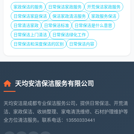
要懂技术，记住下面五条硬指标，在电话里就能筛掉一
家政保洁的服务
日常保洁家政服务
开荒保洁家政服务
大半不靠谱的。
日常保洁家庭保洁
保洁家政清洁服务
家政服务保洁
第一条：计价方式透不透明？
问一句“按什么面积
日常清洁家政
日常保洁标准
日常保洁是什么意思
算”。回答“按套内面积”却说不清阳台飘窗算不算的，后
日常保洁上门清洁
日常保洁绿化工作
期大概率在面积上注水。成都天均安洁保洁按房产证上
日常保洁和深度保洁的区别
日常保洁内容
的建筑面积一口价全包，100平就是100平，总价签合同
即锁定。
第二条：服务有没有纸面清单？
不要接受口头上的
“你放心，都弄干净”。要求对方把服务项目一条一条写
天均安洁保洁服务有限公司
出来。成都天均安洁保洁签单时出具12项精保洁确认
单，缺一项不签字。
天均安洁是成都专业保洁服务公司，提供日常保洁、开荒清
第三条：工人是自有员工还是临时工？
这是
新房开
洁、家政保洁、收纳整理、家电清洗维修、石材护理维护等
荒保洁公司
和游击队最本质的区别。自有团队经过统一
全方位清洁服务。联系电话：13550333441
培训，流程标准化；临时散工质量全看运气。成都天均