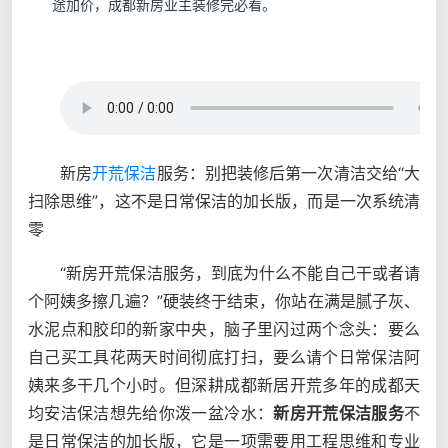
途加价，成都新房业主装修完必看。
新房
开荒保洁
服务：别把装修后第一次清洁交给“大
扫除思维”，这不是日常保洁的加长版，而是一次系统清
零
“新房开荒保洁服务，到底为什么不能自己干或者请
个阿姨多擦几遍？”硬装终于结束，你站在满是腻子灰、
水泥点和胶印的新家中央，脑子里闪过两个念头：要么
自己买工具花两天时间彻底打扫，要么请个日常保洁阿
姨来多干几个小时。但深耕成都新居开荒多年的成都天
均安洁保洁想先给你泼一盆冷水：
新房开荒保洁服务
不
是日常保洁的加长版，它是一项需要用工程思维和专业