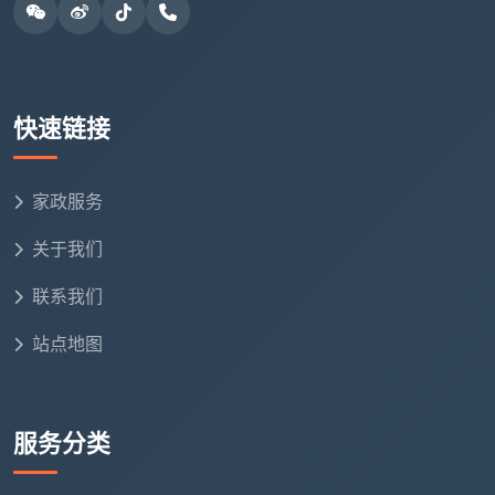
安洁保洁全部为自有固定团队。
第四条：清洁剂安不安全？
低价团队为省成本，使
用强酸类廉价清洁剂，五金件几天后氧化发黑，不可
逆。成都天均安洁保洁统一使用进口中性清洁剂，不伤
快速链接
任何材质表面，写进合同。
第五条：售后敢不敢写进合同？
开荒保洁做完后几
家政服务
天，极少数区域可能出现轻微返灰，这是正常的“沉降返
关于我们
尘”现象。游击队做完即走，正规公司承诺售后。成都天
均安洁保洁承诺72小时内非人为二次污染免费上门返
联系我们
工，白纸黑字写在合同里。
站点地图
五、成都天均安洁保洁：新房开荒一口价全包，透明无
增项
服务分类
精装开荒一口
建筑面积
适合家庭
价