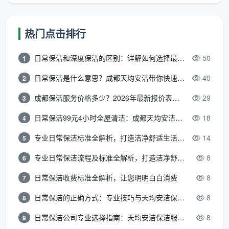
厨房深度除垢
：吊柜地柜内外及抽屉全拆吸尘擦拭，
台面漆点胶点铲除，烟机灶具墙面瓷砖清洁——验收
热门点击排行
标准：柜内手摸无灰，台面光滑无胶印
卫生间精细清洁
：墙地砖水泥点清除，淋浴玻璃及五
日常保洁和深度保洁的区别：详解如何选择最适合的清洁服务
50
1
金除垢擦亮，马桶内外消毒，地漏清掏——验收标
日常保洁是什么意思？成都天均安洁带你快速区分“日常vs深度vs开荒”
40
2
准：五金件光亮无斑，地漏无杂物
成都保洁服务价格多少？2026年最新报价表来了，这一篇看透所有费用
29
3
全屋柜体内部吸尘
：所有衣柜储物柜隔板抽屉逐一取
日常保洁99元4小时全屋清洁：成都天均安洁保洁超值服务全解析
18
4
出吸尘擦拭，门板胶印去除——验收标准：抽屉底板
无锯末，柜角无积灰
专业日常保洁标准全解析，打造洁净舒适生活空间
14
5
专业日常保洁流程及标准全解析，打造洁净舒适环境
8
6
室内门及踢脚线
：门扇门套门锁清洁，全屋踢脚线上
沿除尘和漆点铲除——验收标准：踢脚线上沿手摸无
日常保洁收费标准全解析，让您明明白白消费
8
7
粉尘
日常保洁的正确方式：专业技巧与天均安洁保洁服务全解析
8
8
地面极致处理
：全屋地面漆点腻子点胶点手工铲除，
日常保洁公司专业选择指南：天均安洁保洁服务全解析
8
9
吸尘后深度湿拖两遍——验收标准：逆光看地面无斑