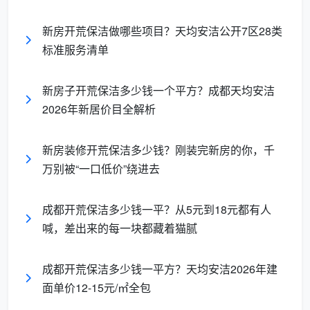
长
新房开荒保洁做哪些项目？天均安洁公开7区28类
验
标准服务清单
收
肉眼看着干
目视无尘、手触无灰、地漏无
标
净，垃圾清倒
杂物、轨道无碎屑
准
新房子开荒保洁多少钱一个平方？成都天均安洁
2026年新居价目全解析
简单说，日常保洁做的是“维持”，
新房开荒保洁服
务
做的是“清零”。新房装修残留如果不做这次彻底清
新房装修开荒保洁多少钱？刚装完新房的你，千
万别被“一口低价”绕进去
零，它们会藏在家里的每一个角落——窗轨里、柜子深
处、踢脚线上沿——在今后的生活中慢慢释放出来，持
续影响居住品质。你请一个日常保洁来，她手里只有拖
成都开荒保洁多少钱一平？从5元到18元都有人
把和抹布，漆点铲不掉、柜内吸不净、高窗够不着。这
喊，差出来的每一块都藏着猫腻
不是多做几个小时能解决的，是工具和技术从根本上就
不匹配。
成都开荒保洁多少钱一平方？天均安洁2026年建
面单价12-15元/㎡全包
二、新房开荒保洁什么时候做最合适？错过这个节点，