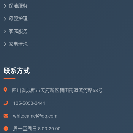
保洁服务
900 - 1200
两居室、小三
60-80㎡
母婴护理
元
房
家庭服务
960 - 1560
80-120㎡
标准三居室
元
家电清洗
1200 - 1800
大三房、大平
120-150㎡
元
层
联系方式
150㎡以上／复式别
按实勘估价
跃层、联排
墅
四川省成都市天府新区籍田街道滨河路58号
135-5033-3441
表内总价已含全部12项精保洁。半包/清包装
修因漆点水泥渍更重，勘场后单价可能小幅上
whitecamel@qq.com
浮，但均在合同内锁定，绝不中途加价。覆盖成
周一至周日 8:00-20:00
都主城区及周边各区县。