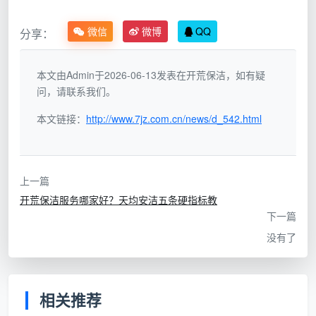
清
生活浮灰、油
洁
腻子粉、水泥渍、玻璃胶、乳
污、毛发、水
微信
微博
QQ
分享：
对
胶漆点、锯末
垢
象
本文由Admin于2026-06-13发表在开荒保洁，如有疑
使
问，请联系我们。
拖把、抹布、
大功率商用吸尘吸水机、专业
用
普通家用吸尘
铲刀组、玻璃刮、伸缩杆、进
本文链接：
http://www.7jz.com.cn/news/d_542.html
工
器、洗洁精
口中性清洁剂
具
清
上一篇
可见表面：地
全屋无死角：含柜内、窗轨凹
洁
开荒保洁服务哪家好？天均安洁五条硬指标教
面、台面、家
槽、开关面板、空调风口、踢
深
下一篇
具外表面
脚线上沿
度
没有了
工
作
1人2-3小时
2-3人连续工作6-8小时
相关推荐
时