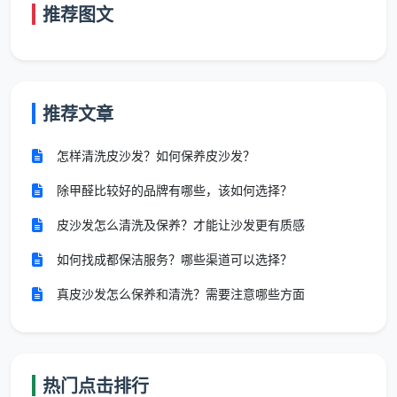
推荐图文
表面及墙面瓷砖
垢
面光滑
台面逆
清洁
无胶印
光查看
五金件
目视五
推荐文章
卫
光亮无
墙地砖干结水泥
金件各
生
斑点，
点铲除，淋浴玻
角度；
怎样清洗皮沙发？如何保养皮沙发？
间
地漏无
璃除垢，花洒水
手摸瓷
5
精
杂物无
龙头等五金件擦
砖表
除甲醛比较好的品牌有哪些，该如何选择？
细
异味，
亮，马桶内外消
面；检
清
玻璃透
皮沙发怎么清洗及保养？才能让沙发更有质感
毒，地漏清掏
查地漏
洁
亮无水
内部
如何找成都保洁服务？哪些渠道可以选择？
垢
真皮沙发怎么保养和清洗？需要注意哪些方面
抽屉底
随机打
全
所有衣柜、储物
板无锯
开3个
屋
柜、玄关柜、阳
末残
以上抽
柜
台柜的隔板和抽
留，柜
热门点击排行
6
屉，手