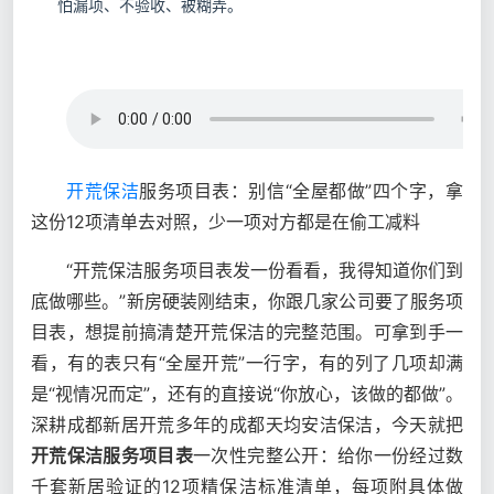
怕漏项、不验收、被糊弄。
开荒保洁
服务项目表：别信“全屋都做”四个字，拿
这份12项清单去对照，少一项对方都是在偷工减料
“开荒保洁服务项目表发一份看看，我得知道你们到
底做哪些。”新房硬装刚结束，你跟几家公司要了服务项
目表，想提前搞清楚开荒保洁的完整范围。可拿到手一
看，有的表只有“全屋开荒”一行字，有的列了几项却满
是“视情况而定”，还有的直接说“你放心，该做的都做”。
深耕成都新居开荒多年的成都天均安洁保洁，今天就把
开荒保洁服务项目表
一次性完整公开：给你一份经过数
千套新居验证的12项精保洁标准清单，每项附具体做