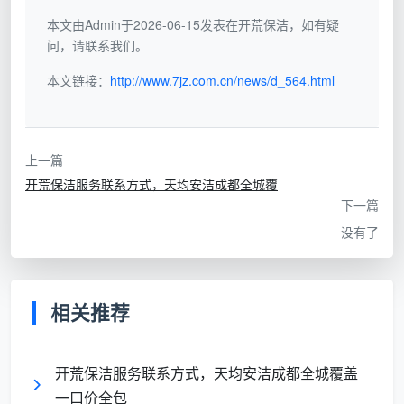
洁加长
面清洁、垃圾带走
项
版
本文由Admin于2026-06-15发表在开荒保洁，如有疑
问，请联系我们。
装修残
本文链接：
从天花板到踢脚线，从柜体内部到
http://www.7jz.com.cn/news/d_564.html
留清零
12项
窗框轨道凹槽，12项全覆盖
型
上一篇
成都天均安洁保洁坚持第二种定位。
开荒保洁服务
开荒保洁服务联系方式，天均安洁成都全城覆
项目表
上的每一项，都对应着一个装修残留可能藏匿的
下一篇
区域。少了一项，那个区域的粉尘和胶印就会在入住后
没有了
慢慢显现，成为你每天都能看到却再也清不掉的遗憾。
二、成都天均安洁保洁：12项精保洁项目表完整清单
相关推荐
以下就是
开荒保洁项目表
的标准内容。这12项是成
都天均安洁保洁在服务数千套新居后沉淀下来的，每一
项都有对应的工具、清洁剂和验收标准。
开荒保洁服务联系方式，天均安洁成都全城覆盖
一口价全包