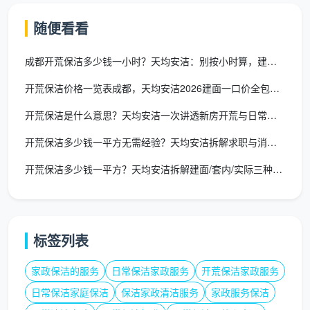
致
除，大功率吸尘
地面；
点，赤
处
器全屋吸尘，深
赤脚走
随便看看
脚走无
理
度湿拖两遍
过主要
颗粒感
区域
成都开荒保洁多少钱一小时？天均安洁：别按小时算，建面一口价才
开荒保洁价格一览表成都，天均安洁2026建面一口价全包透明价
窗
手指伸
台
各房间窗台石表
台面光
开荒保洁是什么意思？天均安洁一次讲透新房开荒与日常保洁的区别
入凹槽
石
面及飘窗台面、
洁，凹
9
触摸；
与
凹槽的粉尘和腻
槽无粉
开荒保洁多少钱一平方无需经验？天均安洁拆解求职与消费两端真相
目视台
飘
子点彻底清除
尘堆积
面
开荒保洁多少钱一平方？天均安洁拆解建面/套内/实际三种算法
窗
强
打开电
弱
电箱盖
箱盖目
标签列表
电
强弱电箱箱盖内
内无积
视内
10
箱
部灰尘吸除，明
灰，管
家政保洁的服务
日常保洁家政服务
开荒保洁家政服务
部；手
与
装管道表面擦拭
道表面
摸管道
日常保洁家庭保洁
保洁家政清洁服务
家政服务保洁
明
无污渍
表面