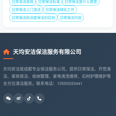
日常清洁家政
日常保洁标准
日常保洁是什么意思
管
日常保洁上门清洁
日常保洁绿化工作
拆卸滤
日常保洁和深度保洁的区别
日常保洁内容
空
滤网目
网目视
调
视无
各房间空调回风
检查；
新
尘，装
11
口及新风出风口
装回后
风
回后开
滤网拆卸除尘
开启空
滤
机出风
调感受
天均安洁保洁服务有限公司
网
无异味
气味
开荒产生的所有
室内无
天均安洁是成都专业保洁服务公司，提供日常保洁、开荒清
粉
全屋巡
粉尘、碎屑装袋
遗留粉
洁、家政保洁、收纳整理、家电清洗维修、石材护理维护等
尘
视检查
12
打包，搬运至小
尘袋或
归
各角落
全方位清洁服务。联系电话：13550333441
区指定装修垃圾
清洁废
拢
和阳台
堆放点
料
这12项全部做到位，才算是真正的
新房开荒保洁项
目
。成都天均安洁保洁在服务时，就是按这张项目表逐