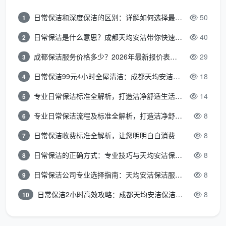
体
屉逐一取出吸尘
角无积
摸底
内
擦拭，门板表面
灰，门
日常保洁和深度保洁的区别：详解如何选择最适合的清洁服务
50
1
板；目
部
胶印去除
板无胶
视柜角
日常保洁是什么意思？成都天均安洁带你快速区分“日常vs深度vs开荒”
40
2
印
成都保洁服务价格多少？2026年最新报价表来了，这一篇看透所有费用
29
3
全屋随
所有室内门扇正
日常保洁99元4小时全屋清洁：成都天均安洁保洁超值服务全解析
18
4
踢脚线
机选3
门
反面、门套、门
上沿手
处踢脚
与
锁、合页细节清
专业日常保洁标准全解析，打造洁净舒适生活空间
14
5
摸无粉
线上
7
踢
洁，全屋踢脚线
尘，门
沿，手
专业日常保洁流程及标准全解析，打造洁净舒适环境
8
6
脚
上沿积灰清除和
套边角
指横向
线
残留乳胶漆点铲
日常保洁收费标准全解析，让您明明白白消费
8
7
无积灰
摸过检
除
查
日常保洁的正确方式：专业技巧与天均安洁保洁服务全解析
8
8
日常保洁公司专业选择指南：天均安洁保洁服务全解析
8
9
站在窗
逆光看
地
全屋地面漆点、
户对面
日常保洁2小时高效攻略：成都天均安洁保洁专业时间管理方案
8
10
地面无
面
腻子点、胶点、
逆光观
斑块无
极
水泥点手工铲
察整个
8
残留胶