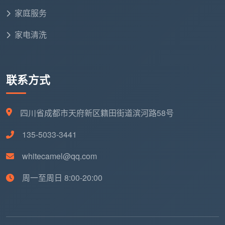
漏了踢脚
入住后空气流通，踢脚线上沿的积灰会持续
家庭服务
线上沿
飘落到地板上
家电清洗
漏了地面
一块块凸起的漆点每天硌脚，时间久了还发
漆点
黄
联系方式
漏了空调
第一次开空调，积存的装修粉尘被吹到全屋
风口
每个角落
四川省成都市天府新区籍田街道滨河路58号
漏了五金
水泥斑和胶印在潮湿环境中加速五金件氧
135-5033-3441
件清洁
化，水龙头几天就变花
whitecamel@qq.com
这些不是理论上的可能性，而是成都天均安洁保洁
周一至周日 8:00-20:00
在服务过程中，经常遇到的“前一次开荒没做到位”的真
实案例。
开荒保洁服务清单
上的项目，不是越少越省
钱，而是该做的一项都不能少。