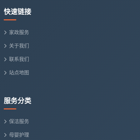
项勾验，你签字确认每一项之后，才算交付完成。
快速链接
三、为什么这些项目一项都不能少？漏一项的后果入住
后立刻显现
家政服务
很多业主第一次看到
开荒保洁服务项目表
时，会觉
关于我们
得“是不是有些项目可以不做”。我们把这12项的必要性
拆开看，每一项都和入住后的居住体验直接挂钩。
联系我们
站点地图
如果漏了
入住后会发生什么
这一项
服务分类
漏了窗框
每次推拉窗户都带出腻子粉，轨道槽里的灰
轨道
永远清不掉
保洁服务
漏了柜体
衣服被褥放进衣柜后，底部慢慢积起一层锯
内部
末粉尘
母婴护理