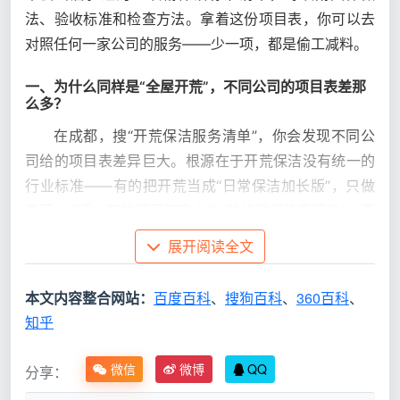
法、验收标准和检查方法。拿着这份项目表，你可以去
对照任何一家公司的服务——少一项，都是偷工减料。
一、为什么同样是“全屋开荒”，不同公司的项目表差那
么多？
在成都，搜“开荒保洁服务清单”，你会发现不同公
司给的项目表差异巨大。根源在于开荒保洁没有统一的
行业标准——有的把开荒当成“日常保洁加长版”，只做
表面4-5项；有的把开荒定义为“装修残留清零行动”，覆
盖全屋12项。
展开阅读全文
实际
本文内容整合网站：
百度百科
、
搜狗百科
、
360百科
、
定位
项目表典型内容
包含
知乎
项数
微信
微博
QQ
分享：
日常保
地面吸尘、内窗简单擦拭、厨卫台
约4-5