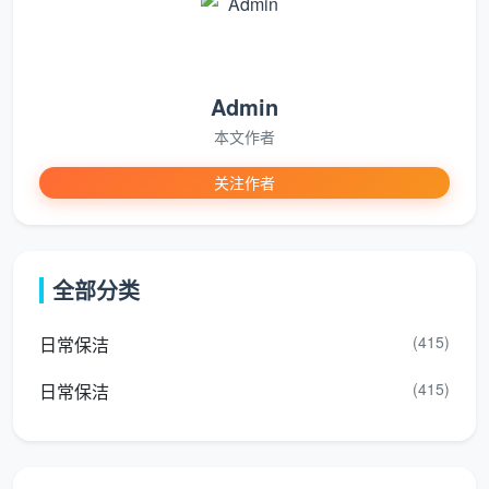
与
口、全屋墙面浮
积尘，
查滤
墙
灰
墙面无
网；手
面
粉感
掌触摸
Admin
墙面
本文作者
面板四
目视面
开
关注作者
全屋开关插座面
周无白
板边缘
关
板边缘腻子粉铲
色腻子
四周；
3
与
除，筒灯射灯吸
残留，
灯罩表
灯
顶灯表面擦拭
灯罩无
面逆光
全部分类
具
斑块
查看
(415)
日常保洁
柜内手
打开柜
吊柜地柜内外及
厨
摸无
门手摸
(415)
日常保洁
全部抽屉取出吸
房
灰，抽
内部；
尘擦拭，台面漆
深
屉底板
拉出抽
4
点胶点手工铲
度
无锯
屉检查
除，烟机灶具外
除
末，台
底板；