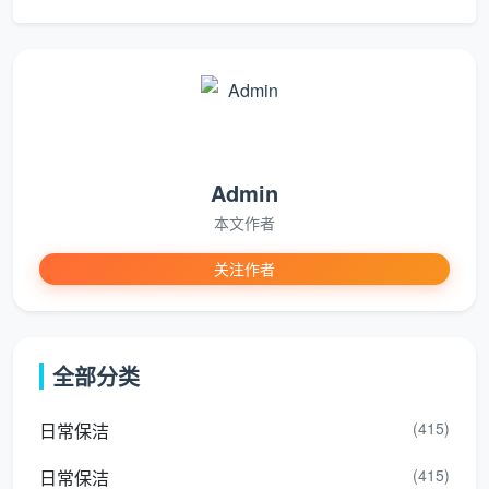
所有窗户内外玻璃无水痕、
各角度；
屋
无手印、无漆点残留；窗框
手指伸入
玻
1
轨道凹槽手触无粉尘；纱窗
轨道凹槽
璃
透光恢复；阳台移门地轨无
触摸；纱
系
碎屑
窗对光检
统
查
Admin
天
目视灯槽
花
天花四周边角无灰团；灯带
内部；打
本文作者
板
槽内部无积尘；空调回风口
开风口盖
2
关注作者
与
及出风口滤网洁净；墙面手
板检查滤
墙
掌触摸无粉感
网；手掌
面
触摸墙面
全部分类
开
目视面板
关
全屋开关插座面板四周无白
边缘四
(415)
日常保洁
3
与
色腻子残留；筒灯、射灯、
周；灯罩
灯
吸顶灯表面无斑块
表面逆光
(415)
日常保洁