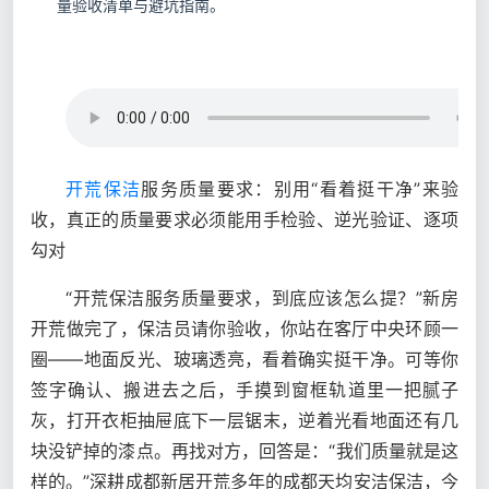
量验收清单与避坑指南。
开荒保洁
服务质量要求：别用“看着挺干净”来验
收，真正的质量要求必须能用手检验、逆光验证、逐项
勾对
“开荒保洁服务质量要求，到底应该怎么提？”新房
开荒做完了，保洁员请你验收，你站在客厅中央环顾一
圈——地面反光、玻璃透亮，看着确实挺干净。可等你
签字确认、搬进去之后，手摸到窗框轨道里一把腻子
灰，打开衣柜抽屉底下一层锯末，逆着光看地面还有几
块没铲掉的漆点。再找对方，回答是：“我们质量就是这
样的。”深耕成都新居开荒多年的成都天均安洁保洁，今