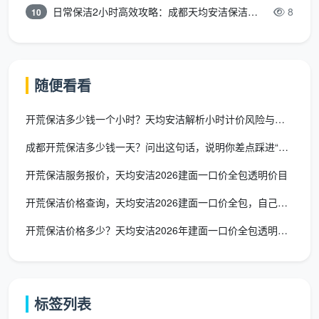
处
赤脚行走无颗粒感
脚走过主
日常保洁2小时高效攻略：成都天均安洁保洁专业时间管理方案
8
10
理
要区域
窗
台
手指伸入
随便看看
石
各房间窗台石表面光洁；飘
凹槽触
9
与
窗台面及凹槽无粉尘堆积
摸；目视
开荒保洁多少钱一个小时？天均安洁解析小时计价风险与更优方案
飘
台面
成都开荒保洁多少钱一天？问出这句话，说明你差点踩进“磨洋工”
窗
开荒保洁服务报价，天均安洁2026建面一口价全包透明价目
强
弱
开荒保洁价格查询，天均安洁2026建面一口价全包，自己就能算
打开电箱
电
强弱电箱箱盖内部无积灰；
盖目视内
开荒保洁价格多少？天均安洁2026年建面一口价全包透明报价
10
箱
明装管道表面无污渍
部；手摸
与
管道表面
明
管
标签列表