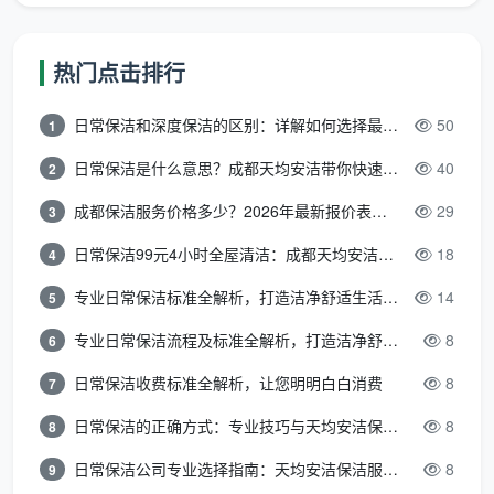
全
随机打开3
屋
所有衣柜、储物柜、玄关
个以上抽
柜
柜、阳台柜的隔板和抽屉底
热门点击排行
6
屉，手摸
体
板无锯末、无积灰；柜角无
底板；目
内
积灰；门板无胶印
日常保洁和深度保洁的区别：详解如何选择最适合的清洁服务
50
1
视柜角
部
日常保洁是什么意思？成都天均安洁带你快速区分“日常vs深度vs开荒”
40
2
全屋随机
成都保洁服务价格多少？2026年最新报价表来了，这一篇看透所有费用
29
3
门
所有室内门扇正反面、门
选取3处踢
与
日常保洁99元4小时全屋清洁：成都天均安洁保洁超值服务全解析
18
套、门锁、合页无积灰；全
脚线上
4
7
踢
屋踢脚线上沿手摸无粉尘、
沿，手指
脚
专业日常保洁标准全解析，打造洁净舒适生活空间
14
5
无残留漆点
横向摸过
线
检查
专业日常保洁流程及标准全解析，打造洁净舒适环境
8
6
日常保洁收费标准全解析，让您明明白白消费
8
7
地
站在窗户
面
全屋地面无凸起漆点、无腻
对面逆光
日常保洁的正确方式：专业技巧与天均安洁保洁服务全解析
8
8
极
子粉点、无玻璃胶点、无水
观察整个
8
日常保洁公司专业选择指南：天均安洁保洁服务全解析
8
9
致
泥残留；逆光查看无斑块；
地面；赤