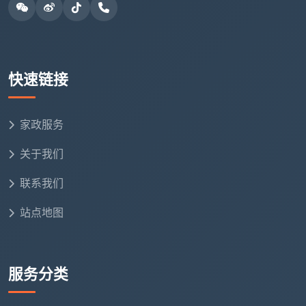
三、为什么这些质量要求一项都不能降低？每一项都和
入住后的体验直接挂钩
有些业主在验收时会觉得“差不多就行了”。但成都
快速链接
天均安洁保洁想告诉你：这些质量要求不是拍脑袋定
的，每一项背后都有入住后才知道的教训。
家政服务
如果这一项没
入住后会怎样
关于我们
达到质量要求
联系我们
每次推拉窗户都带出腻子粉，轨道里
窗框轨道有灰
的灰永远清不掉
站点地图
柜体内部未吸
衣服被褥放进去后，底部慢慢积起一
尘
层锯末，反复污染衣物
服务分类
踢脚线上沿有
空气流通时持续飘灰，刚拖完的地板