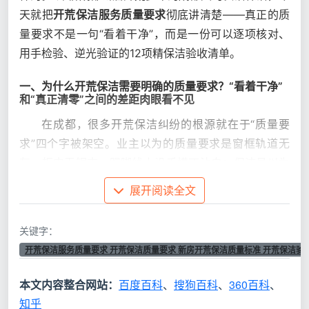
天就把
开荒保洁服务质量要求
彻底讲清楚——真正的质
量要求不是一句“看着干净”，而是一份可以逐项核对、
用手检验、逆光验证的12项精保洁验收清单。
一、为什么开荒保洁需要明确的质量要求？“看着干净”
和“真正清零”之间的差距肉眼看不见
在成都，很多开荒保洁纠纷的根源就在于“质量要
求”四个字被架空。业主以为的质量要求是窗框轨道无
灰、柜内无锯末、踢脚线上沿手摸不沾白；保洁员以为
的质量要求是地面拖过了、窗户擦过了、看着没有大块
展开阅读全文
垃圾。双方对
开荒保洁质量标准
的理解完全不在一个层
面。
关键字：
开荒保洁服务质量要求 开荒保洁质量要求 新房开荒保洁质量标准 开荒保洁验
常见的
“口头质
对应的实际交付
入住后暴露的问题
本文内容整合网站：
百度百科
、
搜狗百科
、
360百科
、
量要求”
知乎