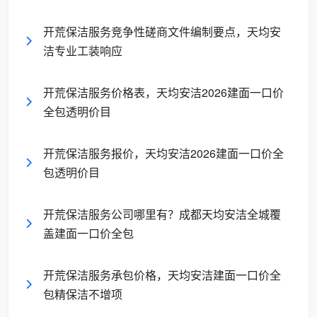
项都有对应的检查方法——手摸、逆光看、抽检抽屉，
开荒保洁服务竞争性磋商文件编制要点，天均安
不需要专业背景，任何一个业主都能拿着清单逐项验
洁专业工装响应
收。
二、成都天均安洁保洁：12项精保洁质量要求——逐项
开荒保洁服务价格表，天均安洁2026建面一口价
可量化、可验收
全包透明价目
以下就是
开荒保洁验收质量要求
的完整内容。这12
项质量要求是成都天均安洁保洁在服务数千套新居后沉
开荒保洁服务报价，天均安洁2026建面一口价全
淀下来的，每一项都有对应的检查方法。
包透明价目
服
开荒保洁服务公司哪里有？成都天均安洁全城覆
序
务
盖建面一口价全包
质量要求（可量化标准）
验收方法
号
项
目
开荒保洁服务承包价格，天均安洁建面一口价全
包精保洁不增项
目视玻璃
全