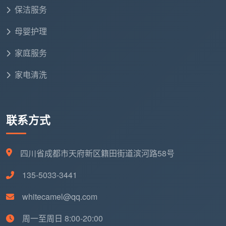
粉尘
很快又落一层白灰
保洁服务
地面漆点未铲
一块块凸起每天硌脚，时间久了发
母婴护理
除
黄，只能请人重新铲
家庭服务
空调风口未除
第一次开空调，装修粉尘被吹到全屋
家电清洗
尘
每个角落，前功尽弃
五金件水泥斑
水泥斑和胶印在潮湿环境中加速五金
未除
件氧化，水龙头几天就变花
联系方式
开荒保洁服务质量要求
不是越高越好，但必须覆盖
四川省成都市天府新区籍田街道滨河路58号
所有装修残留可能藏匿的地方。降一项，就是在入住后
的生活里埋一个雷。
135-5033-3441
whitecamel@qq.com
四、警惕质量要求缩水：三个验收时最容易被“带过”的
角落
周一至周日 8:00-20:00
在成都市场上，低价开荒团队为了省时，验收时会