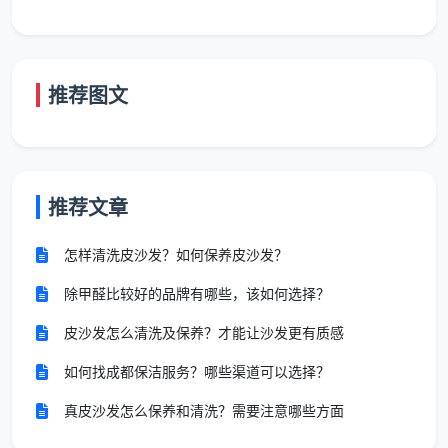
具
查看
打开柜门
厨
吊柜地柜内外手摸无灰；抽
手摸内
推荐图文
房
屉底板无锯末残留；石英石
部；拉出
深
4
台面无胶印、无漆点；烟机
抽屉检查
度
灶具外表面无污渍；墙面瓷
底板；台
除
砖无水泥斑
面逆光查
垢
推荐文章
看
怎样清洗皮沙发？如何保养皮沙发？
卫
目视五金
生
墙地砖无干结水泥点；淋浴
件各角
除甲醛比较好的品牌有哪些，该如何选择？
间
玻璃透亮无水垢；花洒、水
度；手摸
5
精
龙头等五金件光亮无氧化斑
皮沙发怎么清洗及保养？才能让沙发更有质感
瓷砖表
细
点；马桶内外消毒无异味；
面；检查
如何找成都保洁服务？哪些渠道可以选择？
清
地漏无杂物
地漏内部
洁
真皮沙发怎么保养和清洗？需要注意哪些方面