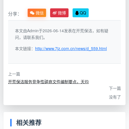
“窗户都
微信
微博
QQ
外窗还糊着水泥点，
分享：
擦干净
只擦了内窗玻璃
窗框轨道一推就掉灰
了”
本文由Admin于2026-06-14发表在开荒保洁，如有疑
问，请联系我们。
“柜子都
抽屉底板铺着锯末，
只擦了柜门表面
清过了”
角落积着腻子粉
本文链接：
http://www.7jz.com.cn/news/d_559.html
“地面都
一块块凸起的漆点每
拖把带过，漆点
拖干净
天硌脚，时间久了发
纹丝不动
上一篇
了”
黄
开荒保洁服务竞争性磋商文件编制要点，天均
下一篇
踢脚线上沿、灯
入住后空气一流通，
“全屋都
带槽、空调风口
藏在死角里的粉尘持
没有了
做了”
根本没碰
续飘出
成都天均安洁保洁坚持的
新房开荒保洁质量要求
，
相关推荐
是把“干净”拆成12项可量化、可验收的具体指标。每一