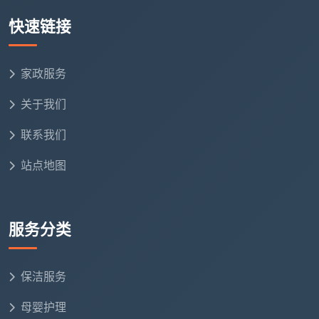
家公司，能全部对上的，就是好的。
快速链接
在成都天均安洁保洁，被上千个成都家庭信赖和推
荐的理由，从来不是一句“我们很好”的口号，而是按建
家政服务
面一口价全包、12项精保洁逐项验收、自有团队进口中
性清洁剂、72小时售后保障这套完整的、可验证的体
关于我们
系。准备给成都新家找开荒保洁的朋友，不管最后你选
联系我们
哪家，先拿上面这五条去问一遍。能逐条对上的，就是
值得你把新家交给它的好公司。
站点地图
服务分类
保洁服务
母婴护理