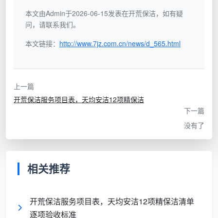
本文由Admin于2026-06-15发表在开荒保洁，如有疑
总
问，请联系我们。
“上门看了再定”“大概多少
价
签合同即锁定总价，
到多少”，进场后不断加
本文链接：
http://www.7jz.com.cn/news/d_565.html
锁
全程零增项
项
定
服
上一篇
“全屋开荒”四个字包一
12项精保洁清单写
务
开荒保洁服务项目表，天均安洁12项精保洁
切，但不说明具体做什么
在合同附件里，边界
边
下一篇
不做什么
清晰
界
没有了
在问“
开荒保洁好不好
”之前，先打第一通电话问一
句：“按什么面积算？总价能不能写进合同，写完了还会
相关推荐
不会变？”回答含糊的，不管报价多诱人，距离“好”这个
字还差得远。
开荒保洁服务项目表，天均安洁12项精保洁清单
二、评价开荒保洁服务怎么样的第二条：服务内容能不
逐项验收标准