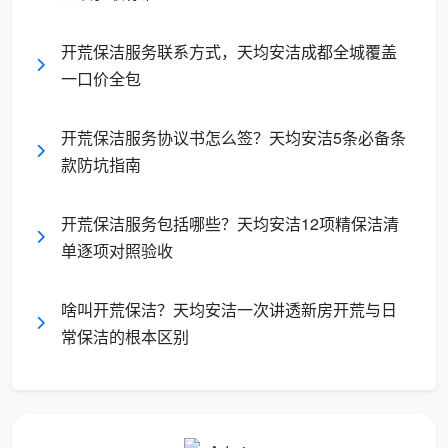
能写成纸面清单
很多业主在评价
开荒保洁服务怎么样
时，只比价
开荒保洁服务联系方式，天均安洁成都全城覆盖
格，忽略了同样重要的东西——同一个价格下，不同公
一口价全包
司实际提供的服务可以相差一倍以上。成都不少低价团
队，说的“全屋开荒”实际上只做四件事：地面拖尘、内
开荒保洁服务协议书怎么签？天均安洁5条必备条
窗随便擦擦、厨卫台面抹一把、垃圾带走。至于窗框轨
款防坑指南
道凹槽、衣柜内部吸尘、开关面板腻子清理、踢脚线上
沿除尘、地面漆点铲除——这些看不见的、费力气的项
开荒保洁服务包括哪些？天均安洁12项精保洁清
目，全部略过。
单逐项对照验收
成都天均安洁保洁的标准是12项精保洁，纸面清单
如下，做完一项勾一项，业主逐项验收：
啥叫开荒保洁？天均安洁一次讲透新房开荒与日
常保洁的根本区别
全屋玻璃内外、窗框轨道凹槽、纱窗、阳台移门玻璃
及地轨
天花边角、灯带槽、空调风口除尘，墙面浮灰清除