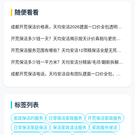
“好”不仅体现在服务和承诺上，也体现在收费方式
上。成都天均安洁保洁的收费标准完全公开，按建筑面
随便看看
积一口价全包：
成都开荒保洁价格表，天均安洁2026建面一口价全包透明价目
精装开荒一口
开荒保洁多少钱一天？天均安洁揭示按天计价真相与更优方案
建筑面积
适合家庭
价
开荒保洁服务范围有哪些？天均安洁12项精保洁全屋无死角覆盖
900 - 1200
两居室、小三
开荒保洁多少钱一平方米？天均安洁分精装/毛坯/翻新拆解单价
60-80㎡
元
房
成都开荒保洁电话，天均安洁自有团队建面一口价全包，覆盖全城
960 - 1560
80-120㎡
标准三居室
元
标签列表
1200 - 1800
大三房、大平
120-150㎡
元
层
家政保洁的服务
日常保洁家政服务
开荒保洁家政服务
日常保洁家庭保洁
保洁家政清洁服务
家政服务保洁
150㎡以上／复式别
按实勘估价
跃层、联排
墅