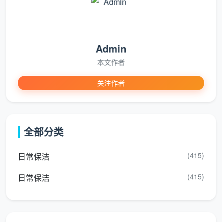
全屋开关插座面板边缘腻子清理，筒灯射灯表面擦拭
厨房吊柜地柜内外及抽屉全拆吸尘擦拭，台面漆点胶
点铲除，烟机灶具墙面瓷砖清洁
Admin
本文作者
卫生间墙地砖水泥点清除，淋浴玻璃及五金除垢擦
亮，马桶内外消毒，地漏清掏
关注作者
全屋衣柜储物柜隔板抽屉逐一取出吸尘擦拭，门板胶
印去除
全部分类
室内门门套门锁清洁，全屋踢脚线上沿除尘和漆点铲
除
(415)
日常保洁
全屋地面漆点腻子点胶点手工铲除，吸尘后深度湿拖
(415)
日常保洁
两遍
窗台石飘窗台粉尘彻底清除