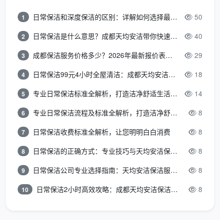
定团队，2-3人一组，统一工服标准分工。你可以直接
问：“今天来我家的工人，是你们签劳动合同的正式员工
日常保洁和深度保洁的区别：详解如何选择最适合的清洁服务
50
1
吗？”
日常保洁是什么意思？成都天均安洁带你快速区分“日常vs深度vs开荒”
40
2
第四条：清洁剂安不安全。
低价团队为省成本，使
成都保洁服务价格多少？2026年最新报价表来了，这一篇看透所有费用
29
3
用强酸类廉价清洁剂，五金件几天后氧化发黑，镀层腐
日常保洁99元4小时全屋清洁：成都天均安洁保洁超值服务全解析
18
4
蚀不可逆。成都天均安洁保洁统一使用进口中性清洁
剂，不伤瓷砖釉面、不锈钢镀层和木地板，写进合同。
专业日常保洁标准全解析，打造洁净舒适生活空间
14
5
专业日常保洁流程及标准全解析，打造洁净舒适环境
8
6
第五条：售后敢不敢写进合同。
开荒保洁做完后几
天，极少数区域可能出现轻微返灰，是正常的“沉降返
日常保洁收费标准全解析，让您明明白白消费
8
7
尘”现象。游击队模式：做完即走，电话打不通。正规公
日常保洁的正确方式：专业技巧与天均安洁保洁服务全解析
8
8
司模式：承诺合理售后期，免费返工。成都天均安洁保
洁承诺72小时内非人为二次污染免费上门返工，白纸黑
日常保洁公司专业选择指南：天均安洁保洁服务全解析
8
9
字写在合同里。
日常保洁2小时高效攻略：成都天均安洁保洁专业时间管理方案
8
10
四、成都天均安洁保洁：好服务的收费本身就是透明的