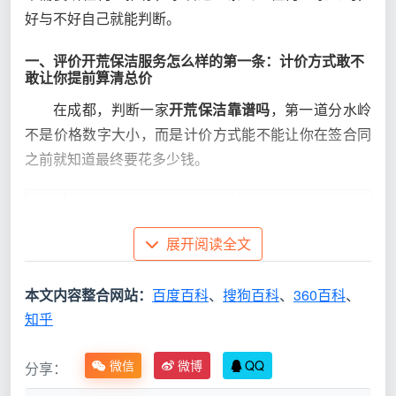
好与不好自己就能判断。
一、评价开荒保洁服务怎么样的第一条：计价方式敢不
敢让你提前算清总价
在成都，判断一家
开荒保洁靠谱吗
，第一道分水岭
不是价格数字大小，而是计价方式能不能让你在签合同
之前就知道最终要花多少钱。
计
价
靠谱的表现（天均安
展开阅读全文
不靠谱的表现
方
洁标准）
式
本文内容整合网站：
百度百科
、
搜狗百科
、
360百科
、
知乎
面
按“套内面积”，阳台飘窗
按房产证上的建筑面
积
过道全计入，建面100㎡
积，100平就是100
微信
微博
QQ
分享：
基
被量到115㎡以上
平，一眼可核
数