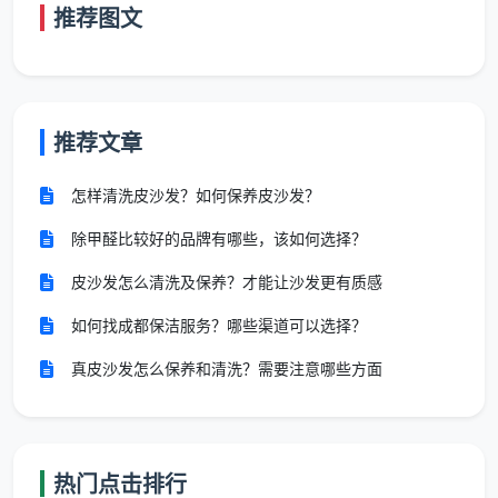
推荐图文
强弱电箱内部除尘，明装管道表面擦拭
空调新风滤网简易拆卸除尘
粉尘碎屑打包并移至小区指定堆放点
推荐文章
衡量
新房开荒保洁评价
的含金量，一个简单的方
怎样清洗皮沙发？如何保养皮沙发？
法：让对方把服务项目一条一条写出来，看看和上面这
份清单差多少。敢白纸黑字写、承诺逐项验收的，和只
除甲醛比较好的品牌有哪些，该如何选择？
肯口头说“你放心都给你弄干净”的，好与不好天差地
皮沙发怎么清洗及保养？才能让沙发更有质感
别。
如何找成都保洁服务？哪些渠道可以选择？
三、评价开荒保洁服务怎么样的第三、四、五条：人、
清洁剂、售后
真皮沙发怎么保养和清洗？需要注意哪些方面
第三条：上门的人是临时工还是自有员工。
自有团
队经过统一培训，流程标准化，质量稳定；临时拼凑的
散工质量完全看运气。成都天均安洁保洁全部为自有固
热门点击排行