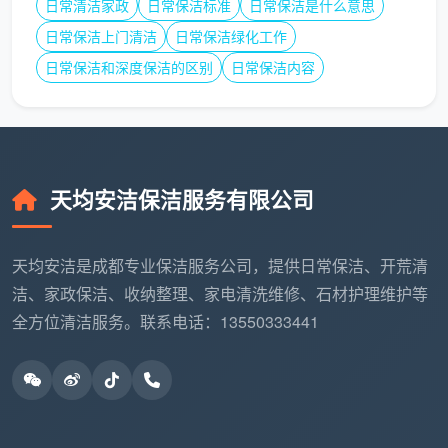
日常清洁家政
日常保洁标准
日常保洁是什么意思
日常保洁上门清洁
日常保洁绿化工作
日常保洁和深度保洁的区别
日常保洁内容
表内总价已含全部12项精保洁。半包/清包装
修因污染更重，勘场后可能小幅调整单价，但均
在合同内锁定，绝不中途增项。自有团队携带进
口中性清洁剂上门，72小时售后免费返工。覆盖
成都主城区及周边各区县。
天均安洁保洁服务有限公司
天均安洁是成都专业保洁服务公司，提供日常保洁、开荒清
五、再问“开荒保洁服务怎么样”，你已经知道怎么自己
判断了
洁、家政保洁、收纳整理、家电清洗维修、石材护理维护等
全方位清洁服务。联系电话：13550333441
当你在业主群或搜索框里再次问出“开荒保洁服务怎
么样”时，你不再需要等别人给你一个名字。你手上有五
条硬指标：计价能不能提前算清总价，服务能不能写成
纸面清单，工人是自有还是临时工，清洁剂能不能写进
合同，售后敢不敢白纸黑字承诺。拿这五条去验任何一