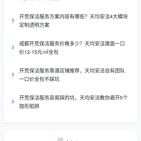
开荒保洁服务方案内容有哪些？天均安洁4大模块
二、看成都开荒保洁价格表的第一眼：计价方式定乾坤
定制透明方案
成都开荒保洁价格表
上最核心的信息，不是数字，
而是数字背后的算法。市面上三种计价方式，在价格表
成都开荒保洁服务价格多少？天均安洁建面一口
上会留下完全不同的痕迹。
价12-15元/㎡全包
计
开荒保洁服务靠谱店铺推荐，天均安洁自有团队
价
价格表上的典
业主需要警惕的潜台词
一口价全包不踩坑
方
型写法
式
开荒保洁服务容易踩的坑，天均安洁教你避开5个
按
隐形陷阱
套
没有注明“建筑面积”，大概率是
“单价：5元/
内
把阳台飘窗过道全算进去，最
㎡”
面
终面积比建面多出15%以上
积