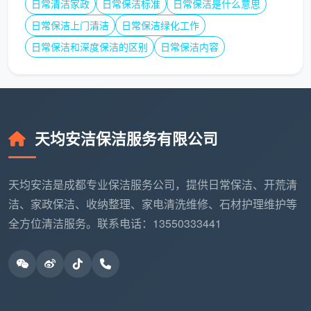
日常清洁家政
日常保洁标准
日常保洁是什么意思
价
大块建筑垃圾清运、旧家具搬运、装修破损修
日常保洁上门清洁
日常保洁绿化工作
不
复、特殊贵重材质单独护理（可按需评估）
包
日常保洁和深度保洁的区别
日常保洁内容
含
清
洁
进口中性清洁剂，不伤瓷砖釉面、不锈钢镀层、
剂
天均安洁保洁服务有限公司
木地板，写进合同
标
准
天均安洁是成都专业保洁服务公司，提供日常保洁、开荒清
售
洁、家政保洁、收纳整理、家电清洗维修、石材护理维护等
后
72小时内非人为二次污染免费上门返工，白纸黑
全方位清洁服务。联系电话：13550333441
保
字写入合同
障
五、成都天均安洁保洁：2026年精装新房建面一口价
参考