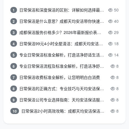
点铲除，烟机灶具墙面瓷砖清洁
日常保洁和深度保洁的区别：详解如何选择最适合的清洁服务
50
1
卫生间墙地砖水泥点清除，淋浴玻璃及五金除垢擦
日常保洁是什么意思？成都天均安洁带你快速区分“日常vs深度vs开荒”
40
2
亮，马桶内外消毒，地漏清掏
成都保洁服务价格多少？2026年最新报价表来了，这一篇看透所有费用
29
3
全屋衣柜储物柜隔板抽屉逐一取出吸尘擦拭，门板胶
印去除
日常保洁99元4小时全屋清洁：成都天均安洁保洁超值服务全解析
18
4
专业日常保洁标准全解析，打造洁净舒适生活空间
14
5
室内门门套门锁清洁，全屋踢脚线上沿除尘和漆点铲
除
专业日常保洁流程及标准全解析，打造洁净舒适环境
8
6
全屋地面漆点腻子点胶点手工铲除，吸尘后深度湿拖
日常保洁收费标准全解析，让您明明白白消费
8
7
两遍
日常保洁的正确方式：专业技巧与天均安洁保洁服务全解析
8
8
窗台石飘窗台粉尘彻底清除
日常保洁公司专业选择指南：天均安洁保洁服务全解析
8
9
强弱电箱内部除尘，明装管道表面擦拭
日常保洁2小时高效攻略：成都天均安洁保洁专业时间管理方案
8
10
空调新风滤网简易拆卸除尘