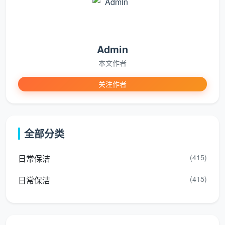
项
“全屋开荒
目
“详见现场”四个字，就是中途加
800元（详见
拆
项的伏笔
Admin
现场）”
包
本文作者
建
关注作者
面
“按建筑面积
一
计价，13元/
面积基数和总价双重锁定，合
口
㎡，总价
同签完不变
价
全部分类
1300元”
全
包
(415)
日常保洁
(415)
日常保洁
成都天均安洁保洁的
成都开荒保洁服务价格表
，写
的就是第三种——计价基础明确为房产证建筑面积。一
张价格表上，如果连“按什么面积算”都不敢写清楚，后