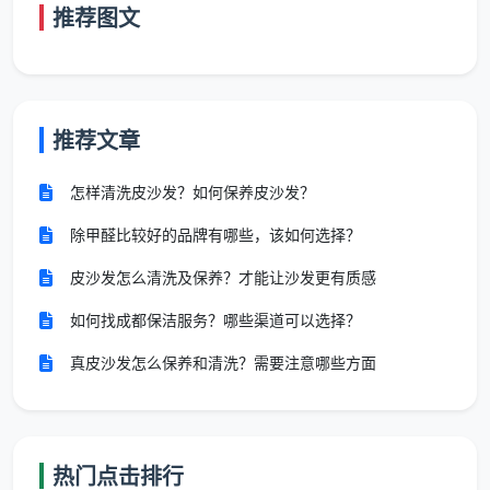
面的所有数字都可以直接忽略。
推荐图文
三、看成都开荒保洁价格表的第二眼：服务清单是“全
包”还是“全不包”
很多业主扫一眼
成都新房开荒保洁价格表
，看到“全
推荐文章
屋开荒”四个字就放心了。但同样是这四个字，不同公司
的实际服务内容可以差出一倍以上。成都天均安洁保洁
怎样清洗皮沙发？如何保养皮沙发？
的价格表上，“全屋开荒”被拆解为12项精保洁，每一项
除甲醛比较好的品牌有哪些，该如何选择？
都有明确的做法和验收标准：
皮沙发怎么清洗及保养？才能让沙发更有质感
全屋玻璃内外、窗框轨道凹槽、纱窗、阳台移门玻璃
及地轨
如何找成都保洁服务？哪些渠道可以选择？
真皮沙发怎么保养和清洗？需要注意哪些方面
天花边角、灯带槽、空调风口除尘，墙面浮灰清除
全屋开关插座面板边缘腻子清理，筒灯射灯表面擦拭
厨房吊柜地柜内外及抽屉全拆吸尘擦拭，台面漆点胶
热门点击排行