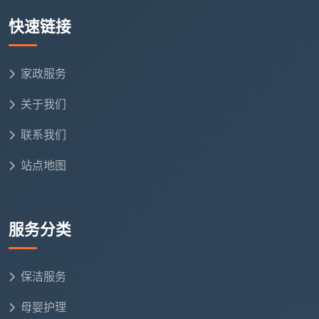
快速链接
精装开荒一口
建筑面积
适合家庭
价
家政服务
900 - 1200
两居室、小三
60-80㎡
关于我们
元
房
联系我们
960 - 1560
80-120㎡
标准三居室
元
站点地图
1200 - 1800
大三房、大平
120-150㎡
元
层
服务分类
150㎡以上／复式别
按实勘估价
跃层、联排
墅
保洁服务
母婴护理