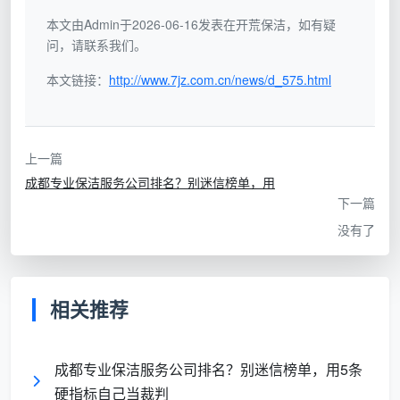
础
口价
无争议
本文由Admin于2026-06-16发表在开荒保洁，如有疑
问，请联系我们。
服
本文链接：
http://www.7jz.com.cn/news/d_575.html
务
“全屋开荒”一笔带过，
12项精保洁逐条列
项
没有逐项展开，或者每
出，每一项有具体做
目
一项都备注“根据实际
法和验收标准，边界
清
情况”
清晰
上一篇
单
成都专业保洁服务公司排名？别迷信榜单，用
下一篇
费
没有了
用
边
界
不写哪些含、哪些不
包含项与不含项分列
相关推荐
与
含，也不提售后，所有
清楚，清洁剂类型、
附
解释权都在对方手里
售后承诺全部注明
加
成都专业保洁服务公司排名？别迷信榜单，用5条
说
硬指标自己当裁判
明