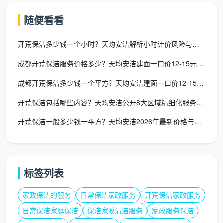
粉尘碎屑打包并移至小区指定堆放点
随便看看
四、看成都开荒保洁价格表的第三眼：费用边界和附加
说明，藏着最后的陷阱
开荒保洁多少钱一个小时？天均安洁解析小时计价风险与更优方案
一份经得起推敲的
成都开荒保洁服务价格表
，一定
成都开荒保洁服务价格多少？天均安洁建面一口价12-15元/㎡
会把“含什么”和“不含什么”写得明明白白。
成都开荒保洁多少钱一个平方？天均安洁建面一口价12-15元/
开荒保洁包括哪些内容？天均安洁公开8大区域精细化服务清单
项
天均安洁价格表上的标注
目
开荒保洁一般多少钱一平方？天均安洁2026年最新价格与服务详
总
价
12项精保洁人工费、进口中性清洁剂、大功率吸
已
标签列表
尘器及全套专业工具使用费、粉尘垃圾打包归拢
包
含
家政保洁的服务
日常保洁家政服务
开荒保洁家政服务
日常保洁家庭保洁
保洁家政清洁服务
家政服务保洁
总