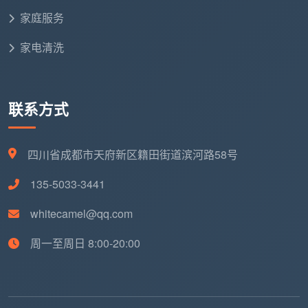
表内总价已含全部12项精保洁。半包/清包装
家庭服务
修因污染更重，勘场后可能小幅调整单价，但均
在合同内锁定，绝不中途增项。自有团队携带进
家电清洗
口中性清洁剂上门，72小时售后免费返工。覆盖
成都主城区及周边各区县。
联系方式
六、用五个问题，验出任何一张价格表的真伪
四川省成都市天府新区籍田街道滨河路58号
下次再收到一份“成都开荒保洁服务价格表”，拿这
五个问题过一遍：
135-5033-3441
按什么面积算？
建面还是套内？阳台、飘窗、过道
whitecamel@qq.com
含不含？
周一至周日 8:00-20:00
包含哪些服务？
能不能一条条写出来？哪些不含？
不含的怎么收费？
用什么清洁剂？
是中性还是酸性？敢不敢把品牌写