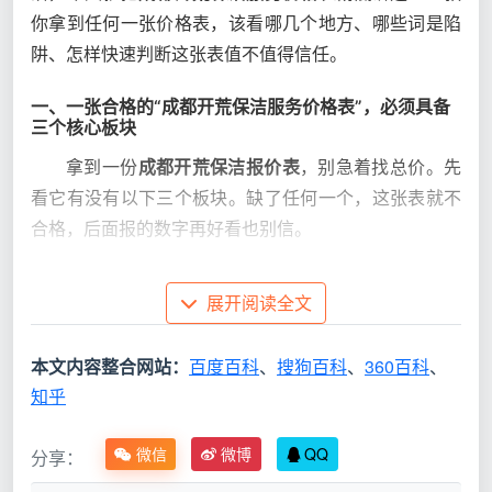
你拿到任何一张价格表，该看哪几个地方、哪些词是陷
阱、怎样快速判断这张表值不值得信任。
一、一张合格的“成都开荒保洁服务价格表”，必须具备
三个核心板块
拿到一份
成都开荒保洁报价表
，别急着找总价。先
看它有没有以下三个板块。缺了任何一个，这张表就不
合格，后面报的数字再好看也别信。
核
展开阅读全文
心
合格价格表的特征
不合格价格表的特征
板
（天均安洁标准）
本文内容整合网站：
百度百科
、
搜狗百科
、
360百科
、
块
知乎
计
只写“单价X元/㎡”，不
明确标注“按房产证
微信
微博
QQ
分享：
价
说明面积类型；或干脆
建筑面积计价”，面
基
没有单价，只有笼统一
积基数你一眼可核，