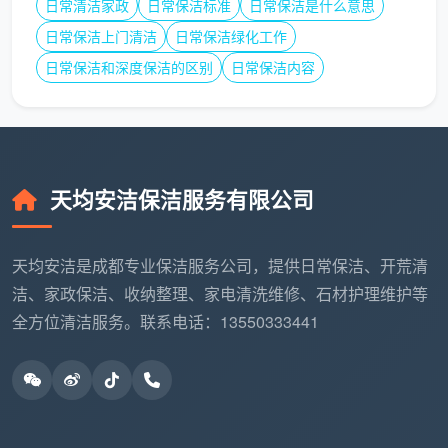
开荒保洁报价
包含这些吗？哪些不含？不含的怎么收
日常清洁家政
日常保洁标准
日常保洁是什么意思
费？”三个问题问完，对方报价的含金量就一目了然。
日常保洁上门清洁
日常保洁绿化工作
日常保洁和深度保洁的区别
日常保洁内容
四、同样是精开荒，价格也可能有合理浮动
理解了
成都开荒保洁服务价格
的基础报价之后，你
还需要知道三个合理变量。它们会让价格在小范围内浮
动，但全部是签合同前就确定下来的。
天均安洁保洁服务有限公司
变
对价格的影响
原因
量
天均安洁是成都专业保洁服务公司，提供日常保洁、开荒清
洁、家政保洁、收纳整理、家电清洗维修、石材护理维护等
装
全方位清洁服务。联系电话：13550333441
修
精装房标准
自己盯工的清包装修，地面全
交
价；半包/清包
是干结的乳胶漆点和水泥块，
付
上浮10%-20%
手工铲除时间翻倍
状
态