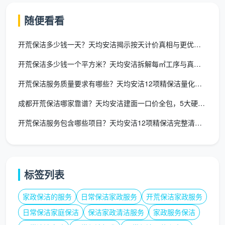
全屋衣柜储物柜隔板抽屉逐一取出吸尘擦拭，门板胶
随便看看
印去除
开荒保洁多少钱一天？天均安洁揭示按天计价真相与更优方案
室内门门套门锁清洁，全屋踢脚线上沿除尘和漆点铲
开荒保洁多少钱一个平方米？天均安洁拆解每㎡工序与真实报价
除
开荒保洁服务质量要求有哪些？天均安洁12项精保洁量化验收标准
全屋地面漆点腻子点胶点手工铲除，吸尘后深度湿拖
两遍
成都开荒保洁哪家靠谱？天均安洁建面一口价全包，5大硬指标可验
开荒保洁服务包含哪些项目？天均安洁12项精保洁完整清单与验收
窗台石飘窗台粉尘彻底清除
强弱电箱内部除尘，明装管道表面擦拭
空调新风滤网简易拆卸除尘
标签列表
粉尘碎屑打包并移至小区指定堆放点
家政保洁的服务
日常保洁家政服务
开荒保洁家政服务
日常保洁家庭保洁
保洁家政清洁服务
家政服务保洁
拿着这份清单，你去问任何一家公司：“你们的
成都