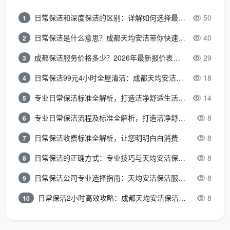
很多业主在比
成都开荒保洁服务价格
时，只盯着数
日常保洁和深度保洁的区别：详解如何选择最适合的清洁服务
50
1
字，却忽略了数字背后的服务密度。同样报1300元，有
日常保洁是什么意思？成都天均安洁带你快速区分“日常vs深度vs开荒”
40
2
的公司只做4项表面功夫，有的公司做满12项精保洁。
成都天均安洁保洁的一口价，对应的是以下12项，做完
成都保洁服务价格多少？2026年最新报价表来了，这一篇看透所有费用
29
3
一项勾一项，业主逐项验收：
日常保洁99元4小时全屋清洁：成都天均安洁保洁超值服务全解析
18
4
全屋玻璃内外、窗框轨道凹槽、纱窗、阳台移门玻璃
专业日常保洁标准全解析，打造洁净舒适生活空间
14
5
及地轨
专业日常保洁流程及标准全解析，打造洁净舒适环境
8
6
天花边角、灯带槽、空调风口除尘，墙面浮灰清除
日常保洁收费标准全解析，让您明明白白消费
8
7
全屋开关插座面板边缘腻子清理，筒灯射灯表面擦拭
日常保洁的正确方式：专业技巧与天均安洁保洁服务全解析
8
8
厨房吊柜地柜内外及抽屉全拆吸尘擦拭，台面漆点胶
日常保洁公司专业选择指南：天均安洁保洁服务全解析
8
9
点铲除，烟机灶具墙面瓷砖清洁
日常保洁2小时高效攻略：成都天均安洁保洁专业时间管理方案
8
10
卫生间墙地砖水泥点清除，淋浴玻璃及五金除垢擦
亮，马桶内外消毒，地漏清掏