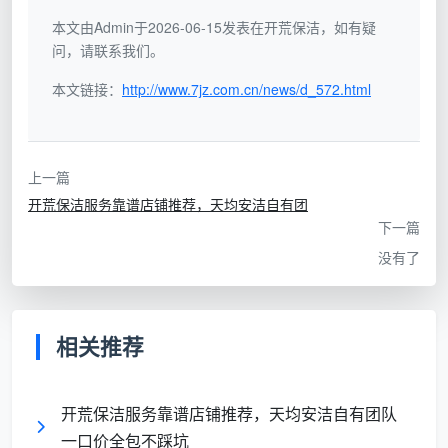
“5元/
入面积，建面100㎡被
面
不低，入
本文由Admin于2026-06-15发表在开荒保洁，如有疑
㎡全屋
量到115㎡以上；只含表
积
住后还需
问，请联系我们。
开荒”
面粗清洁，入住标准远
报
要二次返
远达不到
本文链接：
http://www.7jz.com.cn/news/d_572.html
低
工
价
按
上一篇
项
开荒保洁服务靠谱店铺推荐，天均安洁自有团
总价轻松
目
下一篇
“全屋
翻至
拆
进场后擦外窗、吸柜
没有了
开荒
1800元
包
内、铲漆点全变增项，
800元
以上，且
报
一项项往上加
起”
毫无心理
起
准备
相关推荐
步
价
开荒保洁服务靠谱店铺推荐，天均安洁自有团队
按
一口价全包不踩坑
建
“按房