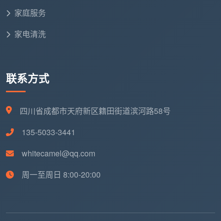
在比
成都开荒保洁服务价格
时，有两样东西比价格
家庭服务
本身更重要，却最容易被忽略。
家电清洗
第一，清洁剂的安全。
低价团队为省成本，使用强
酸类廉价清洁剂。五金件当时擦得锃亮，几天后开始氧
化发黑，镀层腐蚀不可逆，一个品牌龙头换一个就是几
联系方式
百上千块。成都天均安洁保洁统一使用进口中性清洁
剂，不伤瓷砖釉面和不锈钢镀层，这是写进合同的承
诺。
四川省成都市天府新区籍田街道滨河路58号
第二，售后保障。
开荒保洁做完后几天，极少数区
135-5033-3441
域可能出现轻微返灰，这是正常的“沉降返尘”现象。游
whitecamel@qq.com
击队模式：做完即走，电话打不通。正规公司模式：承
诺合理售后期，免费返工。成都天均安洁保洁承诺72小
周一至周日 8:00-20:00
时内非人为二次污染免费上门返工，白纸黑字写在合同
里。
六、再搜“成都开荒保洁服务价格”，你已经能自己判断