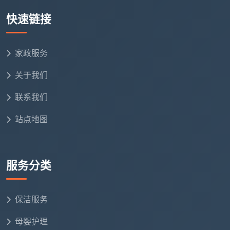
快速链接
户
型
平层标准价；
挑高客厅需长杆作业，大面积
与
复式/挑空/超
落地窗和移门增加擦窗工时
家政服务
窗
大窗量上浮
量
关于我们
特
联系我们
殊
按实际情况单
如特殊石材地面护理、旧家具
站点地图
需
独评估
保护等
求
服务分类
成都天均安洁保洁的原则是：勘场后一次性报价，
所有调整写入合同，绝不中途通知“要加钱”。
保洁服务
五、成都开荒保洁服务价格，买的不只是人工，还有安
全和省心
母婴护理