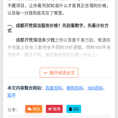
不藏项目，让你看完就知道什么才是真正合理的价格，
以及每一分钱到底花在了哪里。
一、成都开荒保洁服务价格？先别看数字，先看计价方
式
成都开荒保洁多少钱
之所以答案千差万别，根源在
于市面上存在三套完全不同的计价逻辑。同样100平米
的房子，算法不同，最后掏的钱可以差一倍以上。
计
展开阅读全文
价
常见说
对业主的
真实情况
方
法
风险
本文内容整合网站：
百度百科
、
搜狗百科
、
360百科
、
式
知乎
按
微信
微博
QQ
分享：
套
面积注
阳台、飘窗、过道全计
内
水，总价