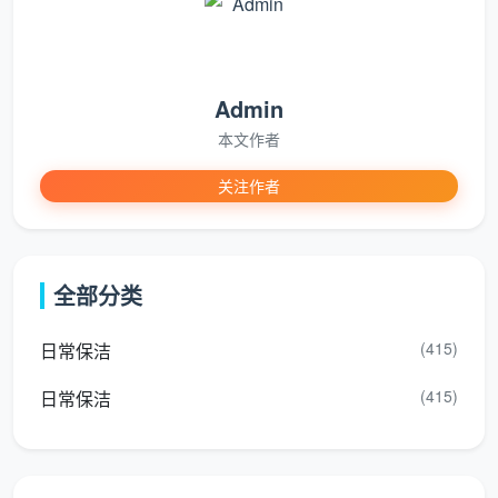
在成都天均安洁保洁，
成都开荒保洁服务价格
是一
套完全公开、可以自测的体系。你只需要知道自己家房
产证上的建筑面积，就能在下表中直接找到对应的预估
Admin
总价。
本文作者
关注作者
精装开
建筑面积
预估总价
适合家庭
荒单价
15元/
900 -
两居室、紧
60-80㎡
全部分类
㎡
1200元
凑小三房
(415)
日常保洁
12-13
960 -
80-120㎡
标准三居室
元/㎡
1560元
(415)
日常保洁
10-12
1200 -
大三房、大
120-150㎡
元/㎡
1800元
平层