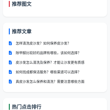
推荐图文
150㎡以上／
18元/
按实勘估
跃层、联排
复式别墅
㎡起
价
表内总价已包含全部12项精保洁服务。半包
推荐文章
或清包装修因漆点水泥渍更重，勘场后单价可能
小幅上浮，但一切调整均在合同内锁定，绝不中
怎样清洗皮沙发？如何保养皮沙发？
途加价。
除甲醛比较好的品牌有哪些，该如何选择？
皮沙发怎么清洗及保养？才能让沙发更有质感
以成都最常见的100平米新房为例：建面单价13
如何找成都保洁服务？哪些渠道可以选择？
元，总价1300元，12大项全包。这就是
成都新房开荒保
真皮沙发怎么保养和清洗？需要注意哪些方面
洁价格
的真实样本——你能提前算清，合同签完就不再
变。
三、这个价格到底包含了什么？12项精保洁清单逐项对
热门点击排行
照