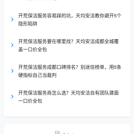
筑
产证面
面
积，
风险最
开荒保洁服务容易踩的坑，天均安洁教你避开5个
面积基数无争议，总价
积
12-15
低，总价
隐形陷阱
签合同即锁定，全程零
一
元/
可提前算
增项
口
㎡，12
清
开荒保洁服务要在哪里找？天均安洁成都全城覆
价
项全
盖一口价全包
全
包”
包
开荒保洁服务成都口碑排名？别迷信榜单，用5条
硬指标自己当裁判
成都天均安洁保洁坚持第三种方式。
成都开荒保洁
服务价格
，在我们这里，就是你房产证上的建筑面积乘
开荒保洁服务商怎么选？天均安洁自有团队建面
以一个透明的单价，合同一签就不再变。拿到任何报
一口价全包
价，先别被数字晃住，第一句就问：“按什么面积算？”
回答含糊的，后面报的数字再低也别当真。
二、成都天均安洁保洁：成都开荒保洁服务价格——
2026年建面一口价全透明