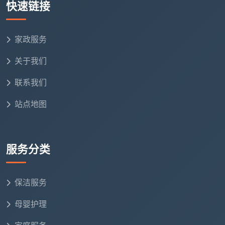
快速链接
量
家政服务
特
殊
按实际情况单
如特殊石材地面护理、旧家具
关于我们
需
独评估
保护等
求
联系我们
站点地图
成都天均安洁保洁的原则是：勘场后一次性报价，
所有调整写入合同，绝不中途通知“要加钱”。
五、开荒保洁费用，买的不只是人工，还有安全和省心
服务分类
在比
开荒保洁费用
时，有两样东西比价格本身更重
要，却最容易被忽略。
保洁服务
第一，清洁剂的安全。
低价团队为省成本，使用强
母婴护理
酸类廉价清洁剂。五金件当时擦得锃亮，几天后开始氧