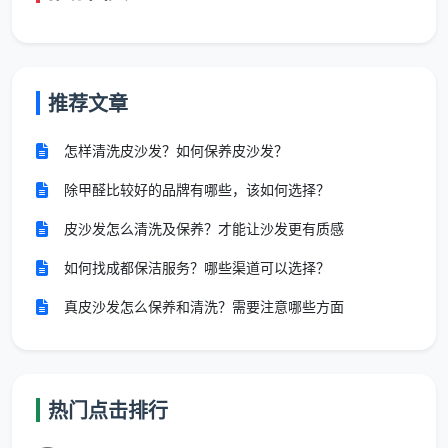
表内费用已包含全部12项精保洁服务。半包
或清包装修因漆点水泥渍更重，勘场后单价可能
小幅上浮，但一切调整均在合同内锁定，绝不中
推荐文章
途加价。
怎样清洗皮沙发？如何保养皮沙发？
除甲醛比较好的品牌有哪些，该如何选择？
以成都最常见的100平米新房为例：建面单价13
元，费用1300元，12大项全包。这就是
皮沙发怎么清洗及保养？才能让沙发更有质感
新房开荒保洁费
用
的真实样本——你能提前算清，合同签完就不再变。
如何找成都保洁服务？哪些渠道可以选择？
三、这笔费用到底包含了什么？12项精保洁清单逐项对
真皮沙发怎么保养和清洗？需要注意哪些方面
照
很多业主在比
开荒保洁费用
时，只盯着数字，却忽
略了数字背后的服务密度。同样1300元，有的公司只做
热门点击排行
4项表面功夫，有的公司做满12项精保洁。成都天均安
洁保洁的一口价，对应的是以下12项，做完一项勾一