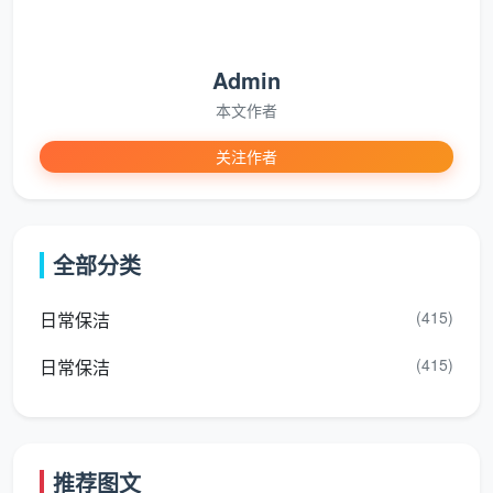
建筑面积，就能在下表中直接找到对应的预估总价。
Admin
精装开
建筑面积
预估费用
适合家庭
本文作者
荒单价
关注作者
15元/
900 -
两居室、紧
60-80㎡
㎡
1200元
凑小三房
全部分类
12-13
960 -
80-120㎡
标准三居室
元/㎡
1560元
(415)
日常保洁
10-12
1200 -
大三房、大
120-150㎡
(415)
日常保洁
元/㎡
1800元
平层
150㎡以上／
18元/
按实勘估
跃层、联排
复式别墅
㎡起
价
推荐图文