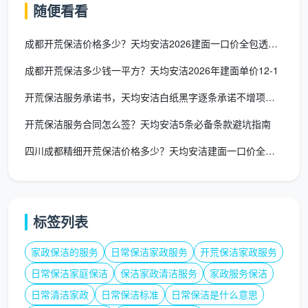
随便看看
除
成都开荒保洁价格多少？天均安洁2026建面一口价全包透明报价
全屋地面漆点腻子点胶点手工铲除，吸尘后深度湿拖
两遍
成都开荒保洁多少钱一平方？天均安洁2026年建面单价12-1
窗台石飘窗台粉尘彻底清除
开荒保洁服务承诺书，天均安洁白纸黑字逐条承诺不增项不伤装修
开荒保洁服务合同怎么签？天均安洁5条必备条款避坑指南
强弱电箱内部除尘，明装管道表面擦拭
四川成都精细开荒保洁价格多少？天均安洁建面一口价全包精保洁
空调新风滤网简易拆卸除尘
粉尘碎屑打包并移至小区指定堆放点
拿着这份清单，你去问任何一家公司：“你们的费用
标签列表
包含这些吗？哪些不含？不含的怎么收费？”三个问题问
家政保洁的服务
日常保洁家政服务
开荒保洁家政服务
完，对方报价的含金量就一目了然。
日常保洁家庭保洁
保洁家政清洁服务
家政服务保洁
四、同样是精开荒，费用也可能有合理浮动
日常清洁家政
日常保洁标准
日常保洁是什么意思