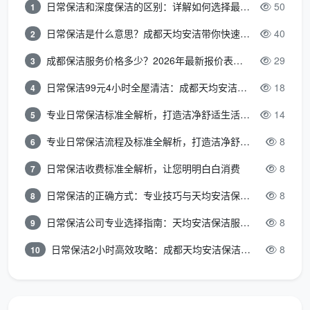
日常保洁和深度保洁的区别：详解如何选择最适合的清洁服务
50
1
项，业主逐项验收：
日常保洁是什么意思？成都天均安洁带你快速区分“日常vs深度vs开荒”
40
2
全屋玻璃内外、窗框轨道凹槽、纱窗、阳台移门玻璃
成都保洁服务价格多少？2026年最新报价表来了，这一篇看透所有费用
29
3
及地轨
日常保洁99元4小时全屋清洁：成都天均安洁保洁超值服务全解析
18
4
天花边角、灯带槽、空调风口除尘，墙面浮灰清除
专业日常保洁标准全解析，打造洁净舒适生活空间
14
5
全屋开关插座面板边缘腻子清理，筒灯射灯表面擦拭
专业日常保洁流程及标准全解析，打造洁净舒适环境
8
6
厨房吊柜地柜内外及抽屉全拆吸尘擦拭，台面漆点胶
日常保洁收费标准全解析，让您明明白白消费
8
7
点铲除，烟机灶具墙面瓷砖清洁
日常保洁的正确方式：专业技巧与天均安洁保洁服务全解析
8
8
卫生间墙地砖水泥点清除，淋浴玻璃及五金除垢擦
日常保洁公司专业选择指南：天均安洁保洁服务全解析
8
9
亮，马桶内外消毒，地漏清掏
日常保洁2小时高效攻略：成都天均安洁保洁专业时间管理方案
8
10
全屋衣柜储物柜隔板抽屉逐一取出吸尘擦拭，门板胶
印去除
室内门门套门锁清洁，全屋踢脚线上沿除尘和漆点铲