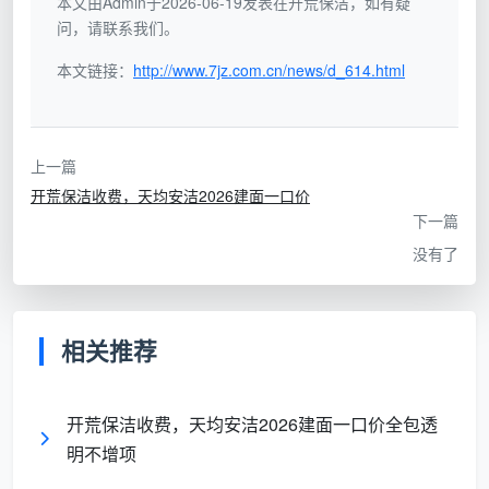
本文由Admin于2026-06-19发表在开荒保洁，如有疑
开荒”
面粗清洁，入住标准远
报
要二次返
问，请联系我们。
远达不到
低
工
本文链接：
http://www.7jz.com.cn/news/d_614.html
价
按
项
上一篇
总价轻松
目
开荒保洁收费，天均安洁2026建面一口价
“全屋
翻至
拆
进场后擦外窗、吸柜
下一篇
开荒
1800元
包
内、铲漆点全变增项，
800元
以上，且
没有了
报
一项项往上加
起”
毫无心理
起
准备
步
相关推荐
价
按
开荒保洁收费，天均安洁2026建面一口价全包透
建
“按房
明不增项
筑
产证面
面
积，
风险最