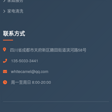
家庭服务
化发黑，镀层腐蚀不可逆，一个品牌龙头换一个就是几
百上千块。成都天均安洁保洁统一使用进口中性清洁
家电清洗
剂，不伤瓷砖釉面和不锈钢镀层，这是写进合同的承
诺。
联系方式
第二，售后保障。
开荒保洁做完后几天，极少数区
域可能出现轻微返灰，这是正常的“沉降返尘”现象。游
击队模式：做完即走，电话打不通。正规公司模式：承
四川省成都市天府新区籍田街道滨河路58号
诺合理售后期，免费返工。成都天均安洁保洁承诺72小
时内非人为二次污染免费上门返工，白纸黑字写在合同
135-5033-3441
里。
whitecamel@qq.com
六、再搜“开荒保洁费用”，你已经能自己判断了
周一至周日 8:00-20:00
当你在手机里再次搜索“开荒保洁费用”时，你不会
再被那个“500元全包”的字眼轻易打动，也不会看到
1500元就觉得太贵。你心里已经有了一套完整的判断框
架：先看计价方式——按建面还是套内；再看服务清单