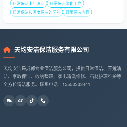
理解了
开荒保洁费用
基础报价之后，你还需要知道
日常保洁上门清洁
日常保洁绿化工作
三个合理变量。它们会让费用在小范围内浮动，但全部
日常保洁和深度保洁的区别
日常保洁内容
是签合同前就确定下来的。
变
对费用的影响
原因
量
天均安洁保洁服务有限公司
装
修
精装房标准
自己盯工的清包装修，地面全
天均安洁是成都专业保洁服务公司，提供日常保洁、开荒清
交
价；半包/清包
是干结的乳胶漆点和水泥块，
洁、家政保洁、收纳整理、家电清洗维修、石材护理维护等
付
上浮10%-20%
手工铲除时间翻倍
全方位清洁服务。联系电话：13550333441
状
态
户
型
平层标准价；
挑高客厅需长杆作业，大面积
与
复式/挑空/超
落地窗和移门增加擦窗工时
窗
大窗量上浮