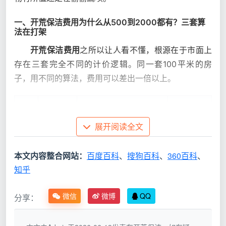
一、开荒保洁费用为什么从500到2000都有？三套算
法在打架
开荒保洁费用
之所以让人看不懂，根源在于市面上
存在三套完全不同的计价逻辑。同一套100平米的房
子，用不同的算法，费用可以差出一倍以上。
计
价
常见说
对业主的
展开阅读全文
真实情况
方
法
风险
式
本文内容整合网站：
百度百科
、
搜狗百科
、
360百科
、
知乎
按
套
面积注
阳台、飘窗、过道全计
微信
微博
QQ
分享：
内
水，总价
“5元/
入面积，建面100㎡被
面
不低，入
㎡全屋
量到115㎡以上；只含表
积
住后还需