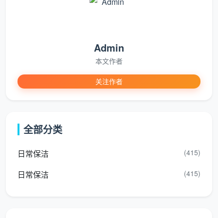
与业主再次确认服务范围和12项精保洁验收标准。
这一步是专业
开荒保洁流程
和散工模式最直观的区
别。散工进门就从包里掏出两块抹布开始擦，专业团队
Admin
进门先铺保护垫、摆工具。如果你看到的是后者，至少
本文作者
说明这支团队有基本的规范意识。
关注作者
第2步：从上到下全面除尘（约1-1.5小时）
按照“从上到下”的原则，先处理高处区域，避免灰
尘落到已清洁的低处造成二次污染。具体包括：用吸尘
全部分类
器配合软毛刷头清洁天花四周边角、灯带槽内部；拆卸
空调回风口和出风口滤网除尘；用微湿布擦拭全屋墙面
(415)
日常保洁
浮灰；清洁强弱电箱箱盖内部。
(415)
日常保洁
这一步遵循的是
开荒保洁步骤
中最基本的原则——
先上后下。如果反过来先拖地再擦天花，灰尘落到刚拖
干净的地面上，等于白做。