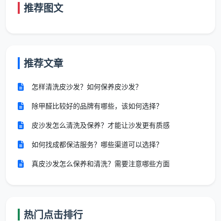
推荐图文
第3步：玻璃系统与柜体内部清洁（约1.5-2小时）
在所有窗户内外玻璃上喷涂中性清洁剂，用玻璃刮
从上到下刮净，窗框轨道凹槽用吸尘器配合缝隙吸头深
推荐文章
度除尘，纱窗清洗，阳台移门玻璃及地面轨道清洁。然
后将全屋所有衣柜、储物柜、玄关柜、阳台柜的隔板和
怎样清洗皮沙发？如何保养皮沙发？
抽屉逐一取出，先用大功率吸尘器吸净锯末和粉尘，再
用微湿布擦拭，门板表面胶印去除，所有室内门扇正反
除甲醛比较好的品牌有哪些，该如何选择？
面、门套、门锁、合页细节清洁。
皮沙发怎么清洗及保养？才能让沙发更有质感
第4步：厨卫深度清洁（约1-1.5小时）
如何找成都保洁服务？哪些渠道可以选择？
厨房和卫生间是
新房开荒保洁流程
中劳动强度最
真皮沙发怎么保养和清洗？需要注意哪些方面
大、最考验铲刀技能的区域。厨房需要将吊柜地柜内外
及全部抽屉取出吸尘擦拭，台面漆点和玻璃胶点手工铲
除，烟机灶具外表面及墙面瓷砖清洁。所有卫生间需要
热门点击排行
铲除墙地砖上干结的水泥点，淋浴玻璃及隔断除垢，花