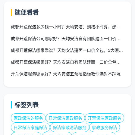
胶点才算合格；随机打开几个衣柜抽屉，摸底板无锯末
随便看看
才算达标。业主逐项签字确认后，团队将开荒产生的所
有粉尘和碎屑装袋打包，搬运至小区指定装修垃圾堆放
成都开荒保洁多少钱一小时？天均安洁：别按小时算，建面一口价才
点，撤除地面保护垫，恢复现场整洁。同时明确告知售
成都开荒保洁公司哪家好？天均安洁自有团队建面一口价全包
后保障：72小时内非人为返污免费上门返工。
成都开荒保洁哪家靠谱？天均安洁建面一口价全包，5大硬指标可验
三、流程中三个最容易出问题的环节，专业团队有专项
成都开荒保洁哪家好？天均安洁自有团队建面一口价全包，五条硬指
规范
环节一：擦窗顺序。
不专业的做法是先擦内窗再擦
开荒保洁服务哪家好？天均安洁五条硬指标教你选对不踩坑
外窗，或者内外混着擦，结果就是擦完才发现有遗漏，
来回返工。天均安洁的标准流程是：先清理窗框轨道凹
槽（吸尘+擦拭），再擦内窗玻璃，最后擦外窗玻璃
标签列表
——每一步做完再进入下一步，不交叉不遗漏。
家政保洁的服务
日常保洁家政服务
开荒保洁家政服务
环节二：柜体内部清洁。
很多散工只擦柜门表面，
日常保洁家庭保洁
保洁家政清洁服务
家政服务保洁
抽屉和隔板根本不取出来。天均安洁的标准流程是：逐