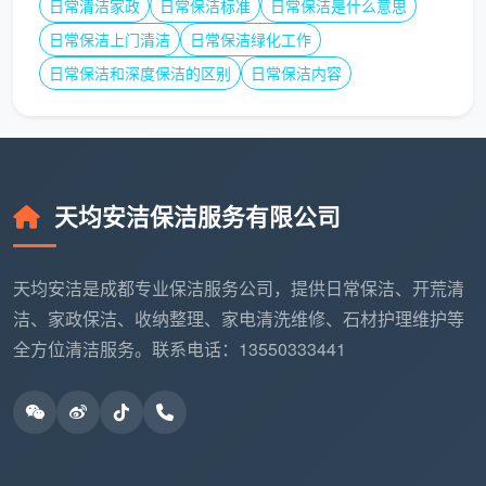
日常清洁家政
日常保洁标准
日常保洁是什么意思
一取出所有抽屉和隔板→吸尘→擦拭→装回→擦拭门板
→去除胶印。工序一步不少。
日常保洁上门清洁
日常保洁绿化工作
日常保洁和深度保洁的区别
日常保洁内容
环节三：地面漆点铲除。
这是最容易被跳过的工
序，因为它费时费力。天均安洁的标准流程是：在所有
除尘和湿拖步骤之前，先全屋巡检一遍地面，用铲刀逐
一铲除漆点、腻子点和胶点，再进行吸尘和湿拖。铲除
工序必须放在吸尘之前，否则铲下来的碎屑会二次污染
天均安洁保洁服务有限公司
已清洁的地面。
天均安洁是成都专业保洁服务公司，提供日常保洁、开荒清
四、流程规范的背后，需要这三样东西来支撑
洁、家政保洁、收纳整理、家电清洗维修、石材护理维护等
开荒保洁工作流程
不是挂在墙上的口号，它背后需
全方位清洁服务。联系电话：13550333441
要三样东西来支撑。充足的人手和工时——一套100平
米的房子，2-3人按标准流程需要连续工作6-8小时，散
工3-4小时“做完”的，一定是跳过了大量工序。专业的工
具和清洁剂——大功率吸尘器、多种刀头的铲刀组、进
口中性清洁剂、分色毛巾，缺一样都达不到流程要求的