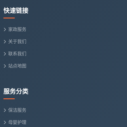
标准。愿意对结果负责的固定团队——自有员工经过统
快速链接
一培训，流程标准化，质量稳定可预期。
家政服务
精装开荒一
2-3人团队预估
建筑面积
口价
工时
关于我们
900 - 1200
联系我们
60-80㎡
约6小时
元
站点地图
960 - 1560
80-120㎡
约7-8小时
元
服务分类
1200 - 1800
120-150㎡
约10-12小时
元
保洁服务
150㎡以上／复式
按实勘估价
按面积定制
母婴护理
别墅