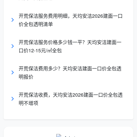
收
无标准，口头说“弄干
12项精保洁逐项勾验，
标
净了”
业主签字确认
开荒保洁服务费用明细，天均安洁2026建面一口
准
价全包透明清单
成
品
基本不做，工具随手
进场先铺地面保护垫，
开荒保洁服务价格多少钱一平？天均安洁建面一
保
放，可能划伤地面
工具分类摆放
口价12-15元/㎡全包
护
开荒保洁费用多少？天均安洁建面一口价全包透
二、成都天均安洁保洁：6步标准工作流程，每一步都
明报价
在保障交付质量
第1步：进场准备与成品保护（约15分钟）
开荒保洁收费，天均安洁2026建面一口价全包透
明不增项
团队进门后第一件事，不是拿起工具就干，而是先
做三件事：铺设地面保护垫，防止工具和清洁过程中划
伤地面；将大功率吸尘器、铲刀组、玻璃刮、伸缩杆、
分类毛巾、进口中性清洁剂等全部装备分类整齐摆放；