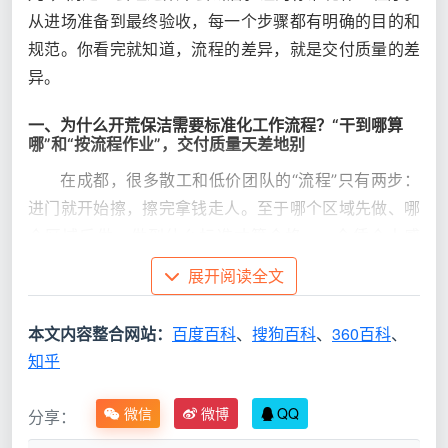
从进场准备到最终验收，每一个步骤都有明确的目的和
规范。你看完就知道，流程的差异，就是交付质量的差
异。
一、为什么开荒保洁需要标准化工作流程？“干到哪算
哪”和“按流程作业”，交付质量天差地别
在成都，很多散工和低价团队的“流程”只有两步：
进门就开始擦，擦完拿钱走人。至于哪个区域先做、哪
个区域后做、做到什么标准才算合格——全凭个人感
觉。结果是容易漏项、重复劳动、效率低下，甚至因为
展开阅读全文
工序错误造成二次污染或装修损伤。
本文内容整合网站：
百度百科
、
搜狗百科
、
360百科
、
对
知乎
比
标准化流程模式（天均
无流程的散工模式
维
安洁标准）
微信
微博
QQ
分享：
度