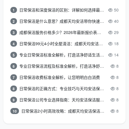
洒、水龙头、毛巾架等五金件擦亮除垢，马桶内外消毒
日常保洁和深度保洁的区别：详解如何选择最适合的清洁服务
50
1
清洁，地漏清掏。
日常保洁是什么意思？成都天均安洁带你快速区分“日常vs深度vs开荒”
40
2
第5步：地面极致处理（约1-1.5小时）
成都保洁服务价格多少？2026年最新报价表来了，这一篇看透所有费用
29
3
这是全屋清洁的最后一道工序，也是最考验耐心的
日常保洁99元4小时全屋清洁：成都天均安洁保洁超值服务全解析
18
4
环节。全屋地面所有乳胶漆点、腻子粉点、玻璃胶点、
专业日常保洁标准全解析，打造洁净舒适生活空间
14
水泥点逐一检查并手工铲除，然后用大功率吸尘器全屋
5
地面深度吸尘，最后深度湿拖两遍。这一步放在最后，
专业日常保洁流程及标准全解析，打造洁净舒适环境
8
6
是因为前面的工序可能会产生新的粉尘和碎屑落到地
日常保洁收费标准全解析，让您明明白白消费
8
7
面，最后处理地面可以保证一次性干净到底。
日常保洁的正确方式：专业技巧与天均安洁保洁服务全解析
8
8
第6步：逐项验收与清场（约30分钟）
日常保洁公司专业选择指南：天均安洁保洁服务全解析
8
9
全部清洁完成后，保洁员会主动请业主拿着12项精
日常保洁2小时高效攻略：成都天均安洁保洁专业时间管理方案
8
10
保洁确认单逐项检查。验收方法不是“看着挺干净”就
行，而是有具体的检查动作：窗框轨道用手摸一下，没
有粉尘才算过关；站在窗户对面逆光看地面，无斑块无