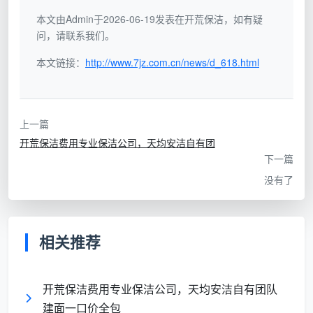
本文由Admin于2026-06-19发表在开荒保洁，如有疑
作
从上到下、从里到外、
问，请联系我们。
业
看到哪儿脏擦哪儿，
从干到湿，固定工序不
顺
全凭个人习惯
本文链接：
http://www.7jz.com.cn/news/d_618.html
交叉不遗漏
序
工
分色毛巾不交叉，不同
上一篇
具
一块抹布擦到底，一
材质对应不同清洁剂和
开荒保洁费用专业保洁公司，天均安洁自有团
使
瓶清洁剂用全屋
工具
下一篇
用
没有了
质
量
今天这个工人和明天
固定岗位固定工序，张
稳
那个工人，做出来的
姐家和李先生家是同一
相关推荐
定
标准完全不同
个标准
性
开荒保洁费用专业保洁公司，天均安洁自有团队
验
建面一口价全包