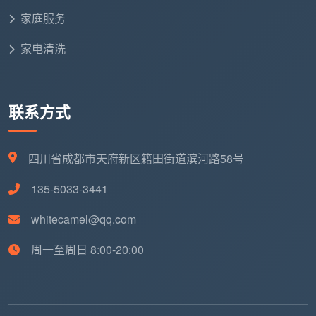
家庭服务
以上总价已含全部12项精保洁，并按上述6步
家电清洗
标准流程作业。自有团队携带进口中性清洁剂和
大功率设备上门，72小时售后免费返工。覆盖成
都主城区及周边各区县。
联系方式
四川省成都市天府新区籍田街道滨河路58号
五、再搜“开荒保洁工作流程”，你已经知道专业团队该
走哪几步了
135-5033-3441
当你在手机里再次搜索“开荒保洁工作流程”时，你
不会再被“打电话约一下、上门就开始干”的散工模式轻
whitecamel@qq.com
易打发。你心里有了一套标准的6步流程：进场准备与
周一至周日 8:00-20:00
成品保护→从上到下全面除尘→玻璃系统与柜体内部清
洁→厨卫深度清洁→地面极致处理→逐项验收与清场。
每一步都不是走过场，每一步都在为最终的交付质量做
保障。