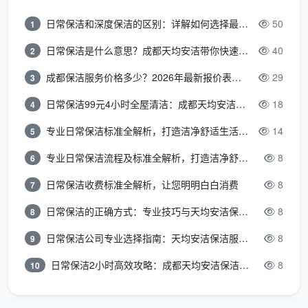
不再变。
日常保洁和深度保洁的区别：详解如何选择最适合的清洁服务
50
1
三、12-15元/㎡的最新价格到底对应了什么服务？拆开
服务密度，真假行情一目了然
日常保洁是什么意思？成都天均安洁带你快速区分“日常vs深度vs开荒”
40
2
同样是问“成都开荒保洁服务最新价格”，5块钱一平
成都保洁服务价格多少？2026年最新报价表来了，这一篇看透所有费用
29
3
的和13块钱一平的，每一平对应的服务内容完全不在一
日常保洁99元4小时全屋清洁：成都天均安洁保洁超值服务全解析
18
4
个世界里。
专业日常保洁标准全解析，打造洁净舒适生活空间
14
5
低价粗开荒
专业日常保洁流程及标准全解析，打造洁净舒适环境
8
6
服务细
成都天均安洁保洁精开荒
（折合建面约
项
（建面12-15元/㎡）
日常保洁收费标准全解析，让您明明白白消费
8
7
5-8元/㎡）
日常保洁的正确方式：专业技巧与天均安洁保洁服务全解析
8
8
窗玻璃
只擦内窗玻
内外窗、窗框轨道凹槽、
及窗框
璃，外窗和轨
纱窗、移门地轨全部深度
日常保洁公司专业选择指南：天均安洁保洁服务全解析
8
9
系统
道槽不碰
清洁
日常保洁2小时高效攻略：成都天均安洁保洁专业时间管理方案
8
10
衣柜、
柜门不打开，
抽屉全部取出，隔板逐层
橱柜内
内部不吸尘不