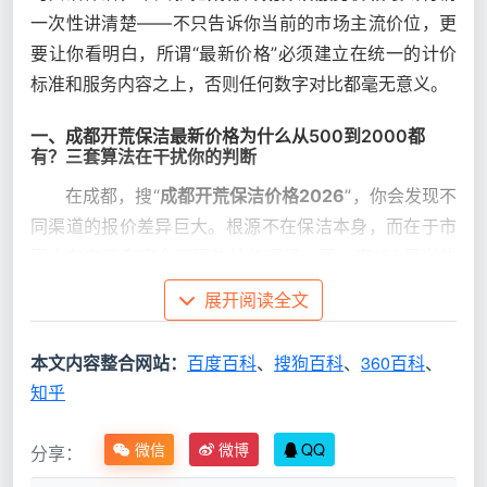
一次性讲清楚——不只告诉你当前的市场主流价位，更
要让你看明白，所谓“最新价格”必须建立在统一的计价
标准和服务内容之上，否则任何数字对比都毫无意义。
一、成都开荒保洁最新价格为什么从500到2000都
有？三套算法在干扰你的判断
在成都，搜“
成都开荒保洁价格2026
”，你会发现不
同渠道的报价差异巨大。根源不在保洁本身，而在于市
面上存在三套完全不同的计价逻辑。同一套100平米的
房子，用不同的算法，报出来的“价格”完全是两回事。
展开阅读全文
计
报出
本文内容整合网站：
百度百科
、
搜狗百科
、
360百科
、
是否反
价
的
知乎
真实含义
映真实
模
“价
行情
式
格”
微信
微博
QQ
分享：