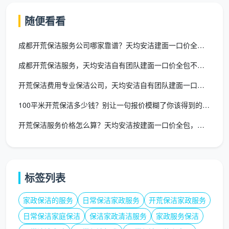
吸尘擦拭，门板胶印去除
部
擦拭
随便看看
开关插
不处理，腻子
全屋几十个面板逐一细致
成都开荒保洁服务公司哪家靠谱？天均安洁建面一口价全包透明
座面板
粉残留依旧
擦拭，边缘腻子铲除干净
成都开荒保洁服务，天均安洁自有团队建面一口价全包不增项
地面漆
全屋每一处漆点、腻子
不铲，或按点
开荒保洁费用专业保洁公司，天均安洁自有团队建面一口价全包
点、水
点、胶点手工铲除，含在
额外收费
泥点
总价内
100平米开荒保洁多少钱？别让一句报价模糊了你该得到的服务
开荒保洁服务价格怎么算？天均安洁按建面一口价全包，自己就能算
五金
可能用强酸劣
件、花
进口中性清洁剂，擦亮除
质清洁剂，损
洒、龙
垢，不腐蚀表面
伤镀层
头
标签列表
空调风
风口滤网拆卸除尘，灯带
家政保洁的服务
日常保洁家政服务
开荒保洁家政服务
口、灯
不处理
槽深度吸尘
日常保洁家庭保洁
保洁家政清洁服务
家政服务保洁
带槽