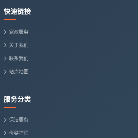
对价格的影响
原因
量
快速链接
装
修
精装房标准
家政服务
自己盯工的清包装修，地面全
交
价；半包/清
是干结的乳胶漆点和水泥块，
关于我们
付
包上浮
手工铲除时间翻倍
状
10%-20%
联系我们
态
站点地图
户
型
平层标准价；
挑高客厅需长杆作业，大面积
与
复式/挑空/超
落地窗和移门增加擦窗工时
服务分类
窗
大窗量上浮
量
保洁服务
特
殊
母婴护理
材