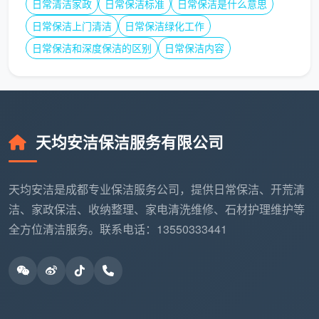
日常清洁家政
日常保洁标准
日常保洁是什么意思
踢脚
日常保洁上门清洁
日常保洁绿化工作
不处理或随便
全屋踢脚线上沿除尘去漆
线、门
扫灰
点，门套门锁精细清洁
日常保洁和深度保洁的区别
日常保洁内容
套细节
成都开荒保洁最新价格
，只有和这样一份服务清单
对照着看，才有真正的参考价值。所谓“行情”，指的不
仅仅是数字上的高低，更是指这个数字背后所对应的服
天均安洁保洁服务有限公司
务深度——在成都，建面12-15元/㎡、包含12项精保
洁，才是正规实体公司2026年的主流标准。
天均安洁是成都专业保洁服务公司，提供日常保洁、开荒清
洁、家政保洁、收纳整理、家电清洗维修、石材护理维护等
四、影响成都开荒保洁最新价格的三个核心变量
全方位清洁服务。联系电话：13550333441
同一座城市，同样是100平米的房子，
成都开荒保
洁服务价格
也可能不一样。下面三个变量，是决定价格
在合理范围内浮动的核心因素。
变