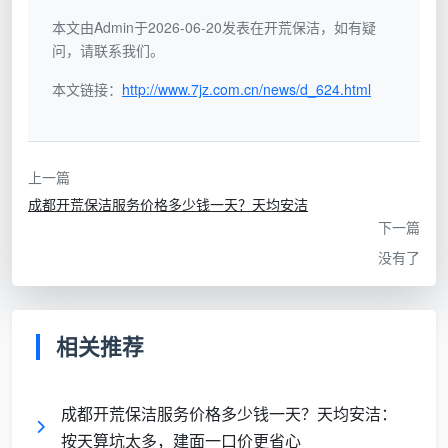
按
套
本文由Admin于2026-06-20发表在开荒保洁，如有疑
否，面
问，请联系我们。
内
阳台、飘窗、过道全计入
“5
积基数
面
面积，建面100㎡被量到
本文链接：
元/
http://www.7jz.com.cn/news/d_624.html
失真，
积
115㎡以上；单价看似低，
㎡”
服务内
报
只含表面粗清洁
容缩水
低
上一篇
价
成都开荒保洁服务价格多少钱一天？天均安洁
按
下一篇
项
没有了
目
“全
否，初
拆
屋开
进场后擦外窗、吸柜内、
始报价
包
荒
铲漆点全变增项，最终结
不代表
相关推荐
报
800
账轻松翻至1800+
最终花
起
元”
费
步
成都开荒保洁服务价格多少钱一天？天均安洁：
价
按天算坑太多，建面一口价更省心