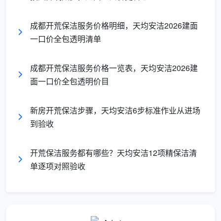
按
成都开荒保洁服务价格明细，天均安洁2026建面
建
“12-
一口价全包透明清单
筑
15
是，面
面
元/
按房产证建面计价，100平
积基数
积
成都开荒保洁服务价格一览表，天均安洁2026建
㎡，
就是100平；12项精保洁
和服务
一
面一口价全包透明价目
12
全含，签合同即锁定总价
内容双
口
项全
重锁定
价
包”
新房开荒保洁步骤，天均安洁6步标准作业从进场
全
到验收
包
开荒保洁服务都有哪些？天均安洁12项精保洁清
成都天均安洁保洁采用第三种方式。
成都开荒保洁
单逐项对照验收
服务价格
，在我们看来，只有在“按建筑面积一口价全
包”这个统一标尺下讨论才有意义。拿到任何报价，第一
句话就该问：“这个单价是乘以建面还是套内？包含哪些
项目？”两个变量不统一，任何价格对比都是在做无用