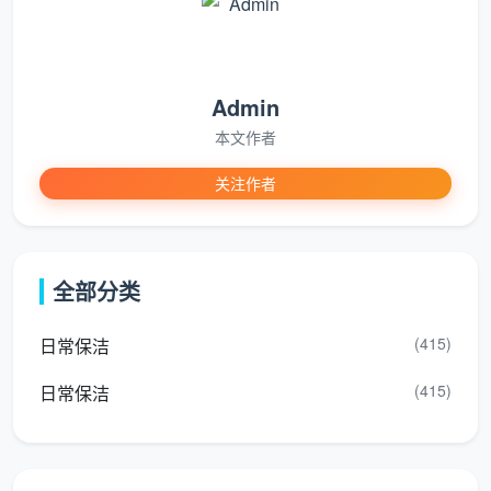
功。
二、成都天均安洁保洁：2026年成都开荒保洁最新价
格——建面一口价全公开
Admin
在成都天均安洁保洁，
成都开荒保洁最新价格
是一
本文作者
套完全公开、可以自测的体系。以下为2026年精装新房
深度开荒的建面一口价标准，这也是目前成都正规实体
关注作者
公司的主流行情区间。
精装开荒
预估总
适合的成都常
全部分类
建筑面积
最新单价
价
见户型
(415)
日常保洁
900 -
两居室、紧凑
60-80㎡
15元/㎡
1200元
小三房
(415)
日常保洁
12-13元/
960 -
标准三居室、
80-120㎡
㎡
1560元
改善型三房