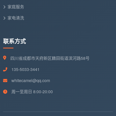
按实际情况单
如特殊石材地面护理、大量旧
家庭服务
质
独评估
家具需要保护等
与
家电清洗
需
求
联系方式
成都天均安洁保洁的原则是：勘场后一次性报价，
所有调整依据写入合同，绝不中途通知“要加钱”。
四川省成都市天府新区籍田街道滨河路58号
五、2026年最新行情背后，容易被忽略的两项隐性成
本
135-5033-3441
在了解
成都开荒保洁最新价格
时，有两项隐性成本
whitecamel@qq.com
最容易被忽略，但它们直接决定了你最终的花费和入住
体验。
周一至周日 8:00-20:00
第一，清洁剂的隐性成本。
低于市场价的低价开
荒，往往使用强酸类廉价清洁剂。五金件当时擦得锃
亮，几天后开始氧化发黑，镀层腐蚀不可逆——换一个