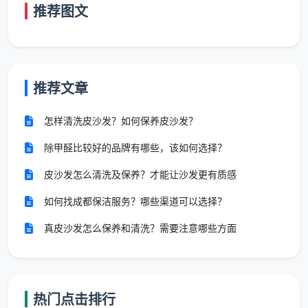
推荐图文
10-12元/
1200 -
舒适大三房、
120-150㎡
㎡
1800元
大平层
150㎡以上
18元/㎡
按实勘
跃层、联排、
推荐文章
／复式别墅
起
估价
独栋
怎样清洗皮沙发？如何保养皮沙发？
表内总价已包含全部12项精保洁服务。半包
除甲醛比较好的品牌有哪些，该如何选择？
或清包装修因漆点水泥渍更重，勘场后单价可能
皮沙发怎么清洗及保养？才能让沙发更有质感
小幅上浮，但一切调整均在合同内锁定，绝不中
途加价。
如何找成都保洁服务？哪些渠道可以选择？
真皮沙发怎么保养和清洗？需要注意哪些方面
以成都最常见的100平米新房为例：建面单价13
元，总价1300元，12大项全包。这就是
成都新房开荒保
洁最新报价
的真实样本——你能提前算清，合同签完就
热门点击排行