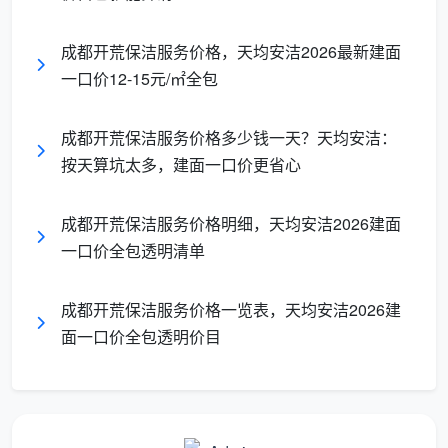
按
成都开荒保洁服务价格，天均安洁2026最新建面
建
“12-
一口价12-15元/㎡全包
筑
15
是，面
面
元/
按房产证建面计价，100平
积基数
积
成都开荒保洁服务价格多少钱一天？天均安洁：
㎡，
就是100平；12项精保洁
和服务
一
按天算坑太多，建面一口价更省心
12
全含，签合同即锁定总价
内容双
口
项全
重锁定
价
包”
成都开荒保洁服务价格明细，天均安洁2026建面
全
一口价全包透明清单
包
成都开荒保洁服务价格一览表，天均安洁2026建
成都天均安洁保洁采用第三种方式。
成都开荒保洁
面一口价全包透明价目
价格
，在我们看来，只有在“按建筑面积一口价全包”这
个统一标尺下讨论才有意义。拿到任何报价，第一句话
就该问：“这个单价是乘以建面还是套内？包含哪些项
目？”两个变量不统一，任何价格对比都是在做无用功。