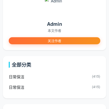
二、成都天均安洁保洁：成都开荒保洁价格——2026
年建面一口价全透明
在成都天均安洁保洁，
成都开荒保洁价格
是一套完
Admin
全公开、可以自测的体系。以下为2026年精装新房深度
本文作者
开荒的建面一口价标准，这也是目前成都正规实体公司
的主流行情区间。
关注作者
精装开
预估总
适合的成都常
建筑面积
荒单价
价
见户型
全部分类
15元/
900 -
两居室、紧凑
60-80㎡
(415)
日常保洁
㎡
1200元
小三房
(415)
日常保洁
12-13
960 -
标准三居室、
80-120㎡
元/㎡
1560元
改善型三房
10-12
1200 -
舒适大三房、