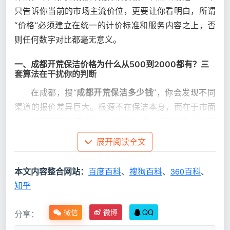
只告诉你当前的市场主流价位，更要让你看明白，所谓
“价格”必须建立在统一的计价标准和服务内容之上，否
则任何数字对比都毫无意义。
一、成都开荒保洁价格为什么从500到2000都有？三
套算法在干扰你的判断
在成都，搜“
成都开荒保洁多少钱
”，你会发现不同
渠道的报价差异巨大。根源不在保洁本身，而在于市面
上存在三套完全不同的计价逻辑。同一套100平米的房
子，用不同的算法，报出来的“价格”完全是两回事。
展开阅读全文
计
报出
本文内容整合网站：
百度百科
、
搜狗百科
、
360百科
、
是否反
价
的
知乎
真实含义
映真实
模
“价
价格
式
格”
微信
微博
QQ
分享：