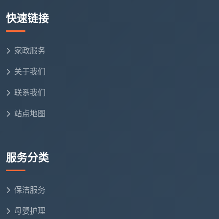
快速链接
装
修
精装房标准
自己盯工的清包装修，地面全
交
价；半包/清
家政服务
是干结的乳胶漆点和水泥块，
付
包上浮
手工铲除时间翻倍
关于我们
状
10%-20%
态
联系我们
户
站点地图
型
平层标准价；
挑高客厅需长杆作业，大面积
与
复式/挑空/超
落地窗和移门增加擦窗工时
窗
大窗量上浮
服务分类
量
特
保洁服务
殊
材
母婴护理
按实际情况单
如特殊石材地面护理、大量旧
质