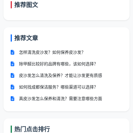
推荐图文
120-150㎡
元/㎡
1800元
大平层
150㎡以上
18元/
按实勘
跃层、联排、
／复式别墅
㎡起
估价
独栋
推荐文章
表内总价已包含全部12项精保洁服务。半包
怎样清洗皮沙发？如何保养皮沙发？
或清包装修因漆点水泥渍更重，勘场后单价可能
除甲醛比较好的品牌有哪些，该如何选择？
小幅上浮，但一切调整均在合同内锁定，绝不中
皮沙发怎么清洗及保养？才能让沙发更有质感
途加价。
如何找成都保洁服务？哪些渠道可以选择？
真皮沙发怎么保养和清洗？需要注意哪些方面
以成都最常见的100平米新房为例：建面单价13
元，总价1300元，12大项全包。这就是
成都新房开荒保
洁价格
的真实样本——你能提前算清，合同签完就不再
变。
热门点击排行