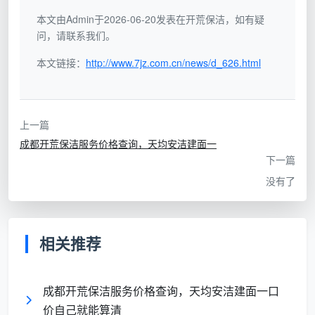
按
套
本文由Admin于2026-06-20发表在开荒保洁，如有疑
否，面
问，请联系我们。
内
阳台、飘窗、过道全计入
“5
积基数
面
面积，建面100㎡被量到
本文链接：
元/
http://www.7jz.com.cn/news/d_626.html
失真，
积
115㎡以上；单价看似低，
㎡”
服务内
报
只含表面粗清洁
容缩水
低
上一篇
价
成都开荒保洁服务价格查询，天均安洁建面一
按
下一篇
项
没有了
目
“全
否，初
拆
屋开
进场后擦外窗、吸柜内、
始报价
包
荒
铲漆点全变增项，最终结
不代表
相关推荐
报
800
账轻松翻至1800+
最终花
起
元”
费
步
成都开荒保洁服务价格查询，天均安洁建面一口
价
价自己就能算清