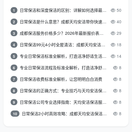
三、12-15元/㎡的价格到底对应了什么服务？拆开服务
日常保洁和深度保洁的区别：详解如何选择最适合的清洁服务
50
1
密度，真假价格一目了然
日常保洁是什么意思？成都天均安洁带你快速区分“日常vs深度vs开荒”
40
2
同样是问“成都开荒保洁价格”，5块钱一平的和13块
钱一平的，每一平对应的服务内容完全不在一个世界
成都保洁服务价格多少？2026年最新报价表来了，这一篇看透所有费用
29
3
里。
日常保洁99元4小时全屋清洁：成都天均安洁保洁超值服务全解析
18
4
专业日常保洁标准全解析，打造洁净舒适生活空间
14
5
低价粗开荒
服务细
成都天均安洁保洁精开荒
（折合建面约
专业日常保洁流程及标准全解析，打造洁净舒适环境
8
项
（建面12-15元/㎡）
6
5-8元/㎡）
日常保洁收费标准全解析，让您明明白白消费
8
7
窗玻璃
只擦内窗玻
内外窗、窗框轨道凹槽、
日常保洁的正确方式：专业技巧与天均安洁保洁服务全解析
8
8
及窗框
璃，外窗和轨
纱窗、移门地轨全部深度
系统
道槽不碰
清洁
日常保洁公司专业选择指南：天均安洁保洁服务全解析
8
9
日常保洁2小时高效攻略：成都天均安洁保洁专业时间管理方案
8
10
衣柜、
柜门不打开，
抽屉全部取出，隔板逐层
橱柜内
内部不吸尘不
吸尘擦拭，门板胶印去除
部
擦拭