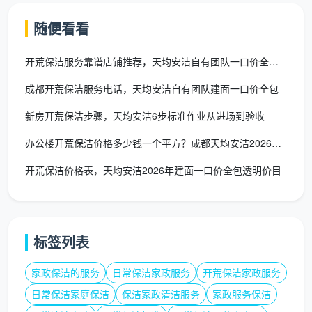
随便看看
开关插
不处理，腻子
全屋几十个面板逐一细致
座面板
粉残留依旧
擦拭，边缘腻子铲除干净
开荒保洁服务靠谱店铺推荐，天均安洁自有团队一口价全包不踩坑
地面漆
全屋每一处漆点、腻子
成都开荒保洁服务电话，天均安洁自有团队建面一口价全包
不铲，或按点
点、水
点、胶点手工铲除，含在
额外收费
新房开荒保洁步骤，天均安洁6步标准作业从进场到验收
泥点
总价内
办公楼开荒保洁价格多少钱一个平方？成都天均安洁2026收费标
五金
可能用强酸劣
开荒保洁价格表，天均安洁2026年建面一口价全包透明价目
件、花
进口中性清洁剂，擦亮除
质清洁剂，损
洒、龙
垢，不腐蚀表面
伤镀层
头
标签列表
空调风
风口滤网拆卸除尘，灯带
口、灯
不处理
槽深度吸尘
家政保洁的服务
日常保洁家政服务
开荒保洁家政服务
带槽
日常保洁家庭保洁
保洁家政清洁服务
家政服务保洁
踢脚