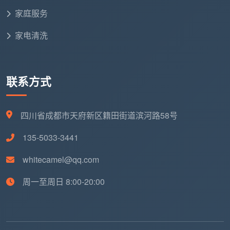
独评估
家具需要保护等
与
家庭服务
需
家电清洗
求
成都天均安洁保洁的原则是：勘场后一次性报价，
联系方式
所有调整依据写入合同，绝不中途通知“要加钱”。
五、成都价格背后容易被忽略的两项隐性成本
四川省成都市天府新区籍田街道滨河路58号
在了解
成都开荒保洁价格
时，有两项隐性成本最容
135-5033-3441
易被忽略，但它们直接决定了你最终的花费和入住体
验。
whitecamel@qq.com
第一，清洁剂的隐性成本。
低于市场价的低价开
周一至周日 8:00-20:00
荒，往往使用强酸类廉价清洁剂。五金件当时擦得锃
亮，几天后开始氧化发黑，镀层腐蚀不可逆——换一个
品牌龙头几百上千元。成都天均安洁保洁统一使用进口