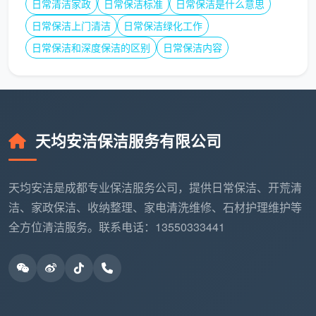
日常清洁家政
日常保洁标准
日常保洁是什么意思
不处理或随便
全屋踢脚线上沿除尘去漆
线、门
扫灰
点，门套门锁精细清洁
日常保洁上门清洁
日常保洁绿化工作
套细节
日常保洁和深度保洁的区别
日常保洁内容
成都开荒保洁报价
，只有和这样一份服务清单对照
着看，才有真正的参考价值。所谓“价格”，指的不仅仅
是数字上的高低，更是指这个数字背后所对应的服务深
度——在成都，建面12-15元/㎡、包含12项精保洁，才
天均安洁保洁服务有限公司
是正规实体公司的主流标准。
天均安洁是成都专业保洁服务公司，提供日常保洁、开荒清
四、影响成都开荒保洁价格的三个核心变量
洁、家政保洁、收纳整理、家电清洗维修、石材护理维护等
同一座城市，同样是100平米的房子，
成都开荒保
全方位清洁服务。联系电话：13550333441
洁价格
也可能不一样。下面三个变量，是决定价格在合
理范围内浮动的核心因素。
变
对价格的影响
原因
量