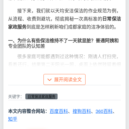
接下来，我们就以天均安洁保洁的作业规范为例，
从流程、收费到避坑，彻底揭秘一次高标准的
日常保洁
家政服务
到底是怎样刷新咱们成都家庭的洁净体验的。
一、为什么有些保洁维持不了一天就显脏？普通阿姨和
专业团队的认知差
很多家庭可能都遇到过这种情况：刚请人打扫完，
看着还行，结果第二天阳光一照，桌面上依然残留着细
微的灰尘水印。这往往缺失的是标准化的作业“宏观秩
展开阅读全文
序”。
曾经有过不太愉快的体验的市民都知道：如果缺乏
关键字：
日常保洁家政服务
标准规范，一些保洁员可能会拿着一条毛巾擦完马桶又
去抹桌子，不仅造成交叉污染，而且清洁顺序紊乱，导
本文内容整合网站：
百度百科
、
搜狗百科
、
360百科
、
致边打扫边二次污染。
知乎