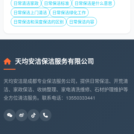
日常清洁家政
日常保洁标准
日常保洁是什么意思
远低于时价规律的“99元深度全拆洗”类引流广告。正
日常保洁上门清洁
日常保洁绿化工作
规公司均遵守统一定价体系，若无缘由地现时压价，
极大概率会伴随上门后的层层强制加项，后期扯皮风
日常保洁和深度保洁的区别
日常保洁内容
险增高。
紧盯工具手段・向交叉污染说不
：在人员还没动工
时，先扫一眼保洁员的工具包。如果对方仅仅带了一
条颜色发黑发暗的毛巾来对付全屋，可以直接拒绝服
天均安洁保洁服务有限公司
务。专业的服务应该做到至少4至7色备巾。
天均安洁是成都专业保洁服务公司，提供日常保洁、开荒清
事前主动界定服务范围
：在预约口头上，多说一句
洁、家政保洁、收纳整理、家电清洗维修、石材护理维护等
话：“咱家这次下单的日常保洁，包不包含油烟机拆
全方位清洁服务。联系电话：13550333441
洗和里外擦窗？”提前拿到明确的排除声明（例如不
擦贵重灯具、不做封闭窗外侧），有效避免乱加价且
减少现场精力牵扯。
总结