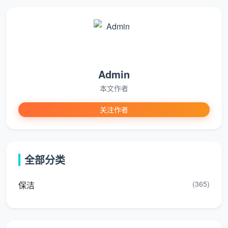
大多数成都的三口及合租之家（90至110平米的刚
需常态户型），单次日常保洁最佳服务工时在4小时左
右，主要覆盖房屋内6大区域：厨房、餐厅、客厅、卫
浴、卧室、阳台-。而
天均安洁保洁
一贯采用“先报价后
服务”的透明一口价模式，合同内不含任何交通费、耗材
Admin
加价，真正规避了坐地起价的顾虑。
本文作者
不过想要让钱花得科学，必须要明晰
日常保洁和深
关注作者
度保洁的区别
。日常保洁解决的是表面的浮尘与常规生
活垃圾，而深度保洁则解决的是长年累月积存的顽固痛
点：
全部分类
卫
(365)
保洁
生
日常保洁（维持型
深度保洁（需要解放顽固陈
区
表面清洁）
旧老垢时选）
域