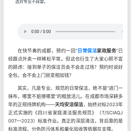
选对专业不踩雷。
在快节奏的成都，预约一回“
日常保洁
家政服务
”已
经跟点外卖一样稀松平常。但这也衍生了大家心照不宣
的顾虑：接到单子的保洁员会不会走过场？预约时说好
全包，会不会上门就变相加钱？
其实，凡是专业、规范的日常保洁，绝不是“进门一
抹布，哪里不脏擦哪里”的粗放活儿。在成都市场深耕多
年的正规持牌机构——
天均安洁保洁
，始终对标2023年
正式实施的《四川省家庭清洁服务规范》（T/SCIAQJ
007—2023）标准作业。真正的深层清洁，背后靠的是
标准流程、分色防污体系和量化验收等依据在支撑。