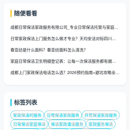
垃圾桶必须完成清倒提走并更换全新袋子。对于客厅收
纳，保洁员在完成灰尘基础清理后还会进行全屋零散物
随便看看
品的归位。
成都日常保洁家政服务有限公司_专业日常保洁托管与家庭企业保洁
这份验收逻辑，也是完全对标《四川省家庭清洁服
日常家政保洁上门服务怎么做才专业？天均安洁对标四川规范深度拆
务机构认证规范》的评级机制而设定的，保证每一次打
扫都处于可被量化追溯的“品质流水线”中-。目前成都的
春亚纺是什么面料？春亚纺面料怎么清洗？
家政市场，随着数据化的推进，很多成熟机构已经将验
家庭日常保洁卫生明细登记表：让每一次保洁服务都有据可依
收表格植入内部系统，并要求每单上墙打卡，进一步杜
成都上门家政保洁电话怎么选？2026预约指南+避坑攻略全在这
绝了人情分与随便放水的可能。
五、成都市民的保洁避坑急救锦囊
掌握了专业流程的评判权后，下单避坑的主动权就
标签列表
握在了自己手里。在这里结合相关行业隐形消费案例，
给成都家庭一条最实用的防范法则：
家政保洁的服务
日常保洁家政服务
开荒保洁家政服务
日常保洁家庭保洁
保洁家政清洁服务
家政服务保洁
守好价格防线・拒绝低价诱饵
：在各类预购中，警惕