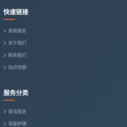
回到最初的疑问，
日常保洁家政服务
的终极形态绝
快速链接
不是随机的粗放擦拭，而是一整套融验标、流程、分色
除菌于一体的科学操作。面对成都2026年家庭清洁刚需
的逐步细分与升级，
成都天均安洁保洁
始终坚持对标严
家政服务
苛的行业标准，用工序保证深度，把一尘不染的体验做
关于我们
到客户的每一次转身与侧目之间。下单时丢掉猜疑，把
居家洁净交给有完备防护与考核的专业人手上，而你就
联系我们
可以在周末午后的阳光中，靠着沙发尽情享受那一方承
站点地图
托疲惫的温柔光感了。
服务分类
保洁服务
母婴护理