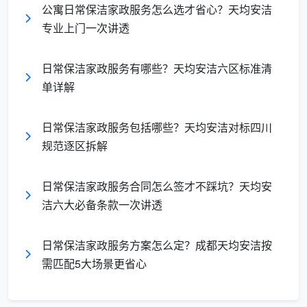
公寓日常保洁家政服务怎么选才省心？天均安洁
一屋不扫何以扫天下？他们遵循“从里到外”
：以卧室
专业上门一次讲透
为例，保洁员会退着朝门口方向清洁，绝不反复踩踏
刚拖得锃亮的干净木地板。
日常保洁家政服务有哪些？天均安洁六区标准清
单详解
防物理划伤：“先粗后细”
：先用大功率吸尘器吸走沙
粒硬物（防止沙粒在后期湿擦时划伤实木地板），继
日常保洁家政服务包括哪些？天均安洁对标四川
而再用湿抹布精细擦拭顽固表面。
规范逐区拆解
三、规范即铠甲：让每一项报价有理有据
日常保洁家政服务合同怎么签才不踩坑？天均安
不少人做决定时也会去对照着算笔账，在成都，找
洁六大必备条款一次讲透
一次
日常保洁家政服务
到底该花多少钱？目前家居家政
保洁市场最普遍的计费方式是按小时计价。结合2026年
日常保洁家政服务方案怎么定？成都天均安洁按
成都家政市场的人员技能分级体系，常规保洁员标准服
需匹配5大场景更省心
务参考在各地30元到50元/小时区间内属于通货行情，
当然不同机构的派出人员星级越高价格相对越高-。