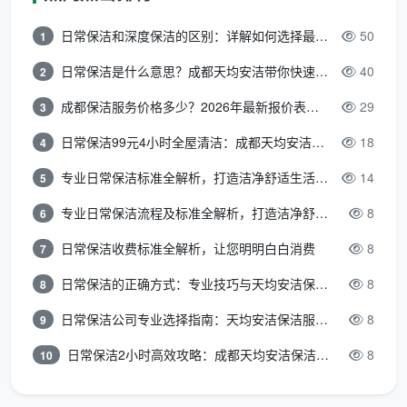
理
日常保洁和深度保洁的区别：详解如何选择最适合的清洁服务
50
1
对于大部分上班族家庭来说，每周安排1次的日常保
日常保洁是什么意思？成都天均安洁带你快速区分“日常vs深度vs开荒”
40
2
洁维持浮尘，然后每2-3个月换季安排一次侧重卫生间
成都保洁服务价格多少？2026年最新报价表来了，这一篇看透所有费用
29
3
的深度保洁配搭，这是最经济且高效的卫生理财配置。
日常保洁99元4小时全屋清洁：成都天均安洁保洁超值服务全解析
18
4
四、严进严出：验收表格带来的房屋“质保”
专业日常保洁标准全解析，打造洁净舒适生活空间
14
5
最后，保洁离场前的验收，是区分临时散工和正规
专业日常保洁流程及标准全解析，打造洁净舒适环境
8
6
军服务的最硬标尺。日常保洁靠人手也靠眼精，但有没
日常保洁收费标准全解析，让您明明白白消费
8
有按规范化交付却不能光凭“肉眼看个大概”。
7
日常保洁的正确方式：专业技巧与天均安洁保洁服务全解析
8
8
正规的日常保洁收尾时，
天均安洁保洁
严禁做完即
走，而是必须有一个“
自检+交验
”的动作。工作人员需要
日常保洁公司专业选择指南：天均安洁保洁服务全解析
8
9
对照七区标准清单逐项核查，从地面侧方来看，不得留
日常保洁2小时高效攻略：成都天均安洁保洁专业时间管理方案
8
10
存头发、灰沾。在客厅，透过侧光扫视，桌面摸上去不
得沾湿浮毛，厨房在清理后水槽要有原生光泽，全屋的