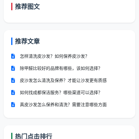
推荐图文
厨
房
灶台及油烟机外壳
机组内部的深层拆解滤网清
区
除油、水槽洁净
洗、柜体全底盘密封除油
域
推荐文章
卫
浴
马桶表面消毒、镜
瓷砖缝隙内部霉斑去除、顽
怎样清洗皮沙发？如何保养皮沙发？
区
面去渍、地表清洁
固水垢清除及五金件抛光
域
除甲醛比较好的品牌有哪些，该如何选择？
皮沙发怎么清洗及保养？才能让沙发更有质感
玻
璃
室内触碰范围内的
含窗框轨道除尘、内外侧防
如何找成都保洁服务？哪些渠道可以选择？
窗
简单擦拭
眩光精细擦拭
真皮沙发怎么保养和清洗？需要注意哪些方面
户
死
角
不涉及移位大件家
床垫底座、柜顶常年积尘与
热门点击排行
处
具
全屋踢脚线缝隙清理