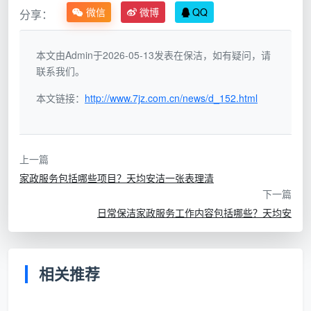
而在这方面，
天均安洁保洁
要求保洁员带齐多达
七
微信
微博
QQ
分享：
色
配套保洁巾上门。相比市面上有些仅凭个人习惯做清
洁的“散工式”服务，专业品牌首先在工具上就切分了高
本文由Admin于2026-05-13发表在保洁，如有疑问，请
危区。这种针对性的
分区操作
，自带专业防污逻辑，从
联系我们。
根源上隔绝了厨房的重油污流向卧室的风险。
本文链接：
http://www.7jz.com.cn/news/d_152.html
二、核心操作拆解：重塑空间秩序的专业动作
搞懂了规则和工具配置，再来看一名合格的保洁员
在
日常保洁家政服务
中，是如何通过顶级作业路径扫除
上一篇
隐匿灰尘的。天均安洁保洁要求上岗人员必须吃透并严
家政服务包括哪些项目？天均安洁一张表理清
下一篇
格执行行业里的黄金法则，明确做什么、怎么做：
日常保洁家政服务工作内容包括哪些？天均安
科学路径：“从上到下、先顶后底”
：普通人打扫喜欢
先拖地板再擦桌子，但科学的方法是用静电除尘掸先
清理吊柜顶端、空调出风口的浮尘，再擦家具，最后
相关推荐
才拖地。如果反过来操作，高处灰尘落下，先前打扫
的成果会彻底报废。