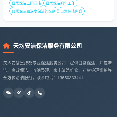
日常保洁上门清洁
日常保洁绿化工作
际面积97㎡，精装中度污染）为例，其
开荒保洁预算表
日常保洁和深度保洁的区别
日常保洁内容
如下：
计价方
金额
项目分项
数量/基数
式
（元）
天均安洁保洁服务有限公司
基础全屋开荒（不
8元/㎡
97㎡
776
含玻璃）
天均安洁是成都专业保洁服务公司，提供日常保洁、开荒清
全屋双层玻璃清洁
套价
1
280
洁、家政保洁、收纳整理、家电清洗维修、石材护理维护等
全方位清洁服务。联系电话：13550333441
基础价
中度污染附加费
776×15%
116
×15%
简易装修垃圾清运
次
1
150
含税总
合计
1322