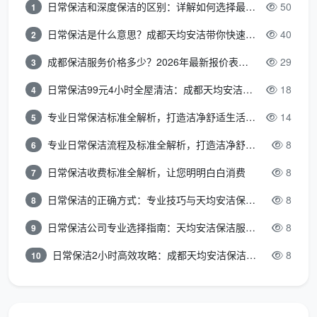
日常保洁和深度保洁的区别：详解如何选择最适合的清洁服务
50
1
确认服务
：若认可预算，直接排期上门，施工全过程
日常保洁是什么意思？成都天均安洁带你快速区分“日常vs深度vs开荒”
40
2
不加任何计划外费用。
成都保洁服务价格多少？2026年最新报价表来了，这一篇看透所有费用
29
3
这种先出表、后施工的模式，让
成都开荒保洁预算
日常保洁99元4小时全屋清洁：成都天均安洁保洁超值服务全解析
18
4
表
不再是一纸估算，而是一份具有约束力的费用承诺。
专业日常保洁标准全解析，打造洁净舒适生活空间
14
5
避开开荒保洁预算表中常见的坑
专业日常保洁流程及标准全解析，打造洁净舒适环境
8
6
即使手拿预算表，也要警惕一些行业“潜规则”，天
日常保洁收费标准全解析，让您明明白白消费
8
7
均安洁保洁带你一一识破：
日常保洁的正确方式：专业技巧与天均安洁保洁服务全解析
8
8
按建筑面积虚算
：有的团队嘴上说单价低，实则按公
日常保洁公司专业选择指南：天均安洁保洁服务全解析
8
9
摊大的建筑面积计费，天均安洁始终坚持以套内实测
为准。
日常保洁2小时高效攻略：成都天均安洁保洁专业时间管理方案
8
10
模糊“全屋”定义
：口头承诺全包，预算表却故意漏掉
卫生间吊顶、橱柜顶面等高难度区域，施工时再加