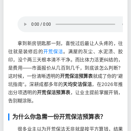
拿到新房钥匙那一刻，喜悦过后最让人头疼的，往
往就是装修后的
开荒保洁
。满屋的灰尘、水泥渍、胶
印，没个两三天根本清不干净。而比体力活更纠结的，
是费用——市面报价从几百到几千，到底该怎么判断？
这时候，一份清晰透明的
开荒保洁预算表
就成了你的“避
坑指南”。深耕成都多年的
天均安洁保洁
，在2026年推
出分项透明的
开荒保洁预算表
，让业主提前掌握开销，
告别糊涂账。
为什么你急需一份开荒保洁预算表？
很多业主以为开荒保洁无非就是按平方算钱，结果