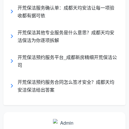
150㎡以上 / 复
按8-12元/㎡
开荒保洁服务确认单：成都天均安洁让每一项验
需实地测量
式
起估价
收都有据可依
开荒保洁其他专业服务是什么意思？成都天均安
长尾关键词覆盖
：此即典型的“新房开荒保洁
洁保洁为你逐项拆解
预算表模板”，适用于刚装修完毕的公寓、平层，
如果想精准获取
成都开荒保洁多少钱一平方
，可
开荒保洁预约服务平台_成都新房精细开荒保洁公
直接联系天均安洁免费核算。
司
② 污染程度附加费预算
开荒保洁预约服务合同怎么签才安全？成都天均
安洁保洁给出答案
不是所有新房的开荒难度都一样。为保障预算表不
偏差，天均安洁保洁将房屋污染划分为三个等级，对应
不同的附加系数：
轻度污染
：仅少量浮尘、地面乳胶漆点，预算增加
0%-10%。