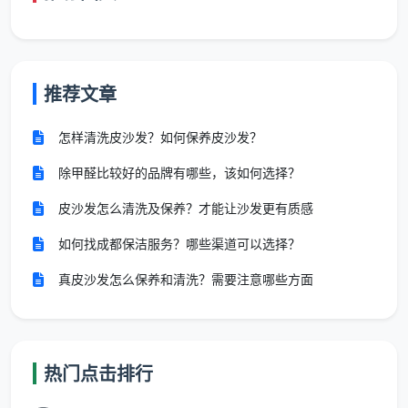
室内简易除甲醛、苯系物治理
大件装修垃圾清运
推荐文章
这种“菜单式”的
开荒保洁费用明细表
，让预算既弹
性又受控，杜绝半推半就的隐性消费。
怎样清洗皮沙发？如何保养皮沙发？
三步获取你的专属开荒保洁预算表
除甲醛比较好的品牌有哪些，该如何选择？
皮沙发怎么清洗及保养？才能让沙发更有质感
天均安洁保洁为了让业主彻底放心，将报价流程做
得极简：
如何找成都保洁服务？哪些渠道可以选择？
在线沟通
：通过电话或微信告知房屋地址、面积、装
真皮沙发怎么保养和清洗？需要注意哪些方面
修进度，并拍摄几个关键角落的污染情况。
生成预算表
：客服依据2026年成都最新
开荒保洁收
费标准
，在30分钟内回传一份PDF版
开荒保洁预算
热门点击排行
表
，每一项费用都标注对应的人工与物料。