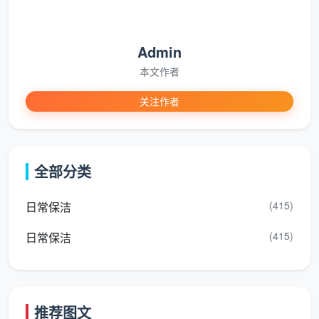
中度污染
：大面积水泥块、门窗保护膜残胶，预算增
加10%-25%，也是多数精装房的状态。
Admin
本文作者
重度污染
：长期施工残留、陈旧污渍叠加，常见于旧
房翻新或“半拉子”工程，需启动
重度开荒保洁预算
方
关注作者
案，预算上浮25%-40%，但天均安洁承诺总价封
顶。
全部分类
③ 特殊项目与增值服务预算
除了基础除尘除渍，很多家庭还需要额外项目，天
(415)
日常保洁
均安洁保洁把它们单独列入
开荒保洁预算表
的可选清
(415)
日常保洁
单，按需勾选：
全屋瓷砖除蜡、地板精油保养
中央空调风口、新风系统内网深度除尘
推荐图文