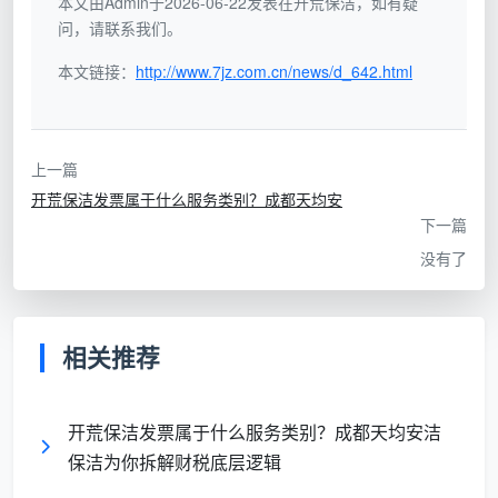
计算，绝非建筑面积，避免业主多花冤枉钱。下表为
本文由Admin于2026-06-22发表在开荒保洁，如有疑
问，请联系我们。
2026年普通平层住宅的常规开荒预算参考：
本文链接：
http://www.7jz.com.cn/news/d_642.html
基础开荒预
精细开荒预算（含
房屋面积 / 户型
算（元）
全屋玻璃）
上一篇
60-80㎡（两居
480 - 640
700 - 900
开荒保洁发票属于什么服务类别？成都天均安
室）
下一篇
没有了
80-100㎡（三
640 - 800
900 - 1200
居室）
100-120㎡
相关推荐
800 - 960
1200 - 1500
（三/四居室）
开荒保洁发票属于什么服务类别？成都天均安洁
120-150㎡（大
960 - 1200
1500 - 2000
保洁为你拆解财税底层逻辑
平层）