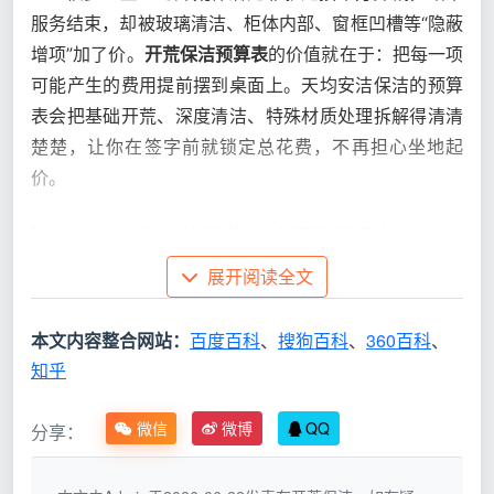
服务结束，却被玻璃清洁、柜体内部、窗框凹槽等“隐蔽
增项”加了价。
开荒保洁预算表
的价值就在于：把每一项
可能产生的费用提前摆到桌面上。天均安洁保洁的预算
表会把基础开荒、深度清洁、特殊材质处理拆解得清清
楚楚，让你在签字前就锁定总花费，不再担心坐地起
价。
天均安洁保洁的开荒保洁预算表是怎样构
成的？
展开阅读全文
成都天均安洁保洁的预算表拒绝“一口价混水摸
本文内容整合网站：
百度百科
、
搜狗百科
、
360百科
、
鱼”，采用“基础面积费+污染附加+可选增值”的三段式透
知乎
明架构。
① 按面积与户型的基础预算
微信
微博
QQ
分享：
这是预算表的基石。天均安洁保洁以实测套内面积