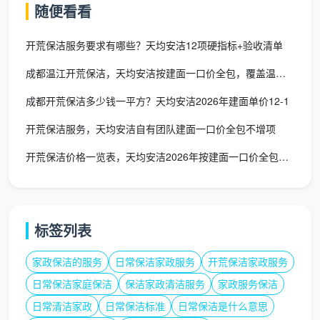
钱。天均安洁的
开荒保洁预算表
会以文字明确“墙顶
随便看看
地、柜体内部、门窗凹槽全含”。
开荒保洁服务要求有哪些？天均安洁12项硬指标+验收清单
低价吸引后转包
：用低于市场价的“开荒保洁报价”接
成都温江开荒保洁，天均安洁按建面一口价全包，覆盖温江全境
单，再转给临时工，质量无保障。天均安洁保洁是成
都本土直营，自有培训团队，预算表上列明每位保洁
成都开荒保洁多少钱一平方？天均安洁2026年建面单价12-1
员的星级资质。
开荒保洁服务，天均安洁自有团队建面一口价全包不增项
[插图1提示词：一个阳光明亮的现代客厅，一位身
开荒保洁价格一览表，天均安洁2026年按建面一口价全包透明报
穿印有“天均安洁”标志制服的保洁员正蹲在地上，用专
业铲刀仔细清除窗框角落的水泥渍，旁边茶几上放着一
份清晰打印的开荒保洁预算表，表格上的项目、面积、
金额清晰可见，环境整洁、色调温暖，展现出专业透明
标签列表
的服务场景，4K高清写实风格]
家政保洁的服务
日常保洁家政服务
开荒保洁家政服务
日常保洁家庭保洁
保洁家政清洁服务
家政服务保洁
2026年成都开荒保洁预算表实例参考
日常清洁家政
日常保洁标准
日常保洁是什么意思
以天均安洁保洁近期服务的一个典型套三新房（实