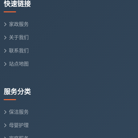
快速链接
价
最终实际结算与预算表完全一致。这也是越来越多
家政服务
成都业主选择天均安洁保洁的原因——一张表，让
新房
关于我们
开荒保洁预算
不再是一笔糊涂账。
联系我们
无论你是刚装完的毛坯房、精装交付的平层，还是
准备翻新入住的旧房，提前找成都天均安洁保洁定制一
站点地图
份专属的
开荒保洁预算表
，就能把费用锁死在预期之
内，把精力留给乔迁的喜悦。明码标价，透明施工，这
才是开荒预算表的真正意义。
服务分类
保洁服务
母婴护理