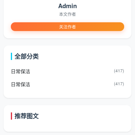
Admin
价格透
提前锁定报价，无
可能面临急单加价
本文作者
明度
额外增项
关注作者
售后保
有验收时间，可返
做完就走，难追责
障
工完善
整体体
焦虑催促，效果打折
全部分类
从容衔接家具进场
验
扣
(417)
日常保洁
成都天均安洁保洁的预约流程，和“随便打
(417)
日常保洁
个电话”有什么不同？
清楚了
开荒保洁是否预约
的必然性，下一个问题就
是：怎么约才能真正发挥提前预约的效力？成都天均安
推荐图文
洁保洁把预约打造成一个闭环式的信息确认与风险排除
流程，而非简单的“登记-上门”。