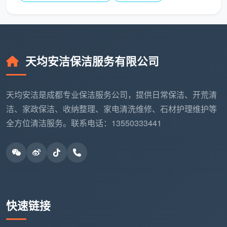
60
开关插座安
开荒完成后进行
㎡-100
5-7天
装完毕，灯
精细补漆、美缝
㎡
具安装后
收尾
100
先开荒再装柜
天均安洁保洁服务有限公司
7-10
全屋定制安
㎡-150
体，避免柜内死
天
装之前
㎡
角积尘
天均安洁是成都专业保洁服务公司，提供日常保洁、开荒清
150㎡
每层开荒后及时
洁、家政保洁、收纳整理、家电清洗维修、石材护理维护等
10-
分层安排，
以上/复
覆膜保护，防止
全方位清洁服务。联系电话：13550333441
15天
逐层开荒
式/别墅
交叉污染
成都天均安洁特别提醒：
很多人不知道，开
荒保洁后若还要现场制作柜体或打磨墙面，等于
二次污染。所以首段就反复强调——先开荒，再
快速链接
装定制，是最不“返工”的顺序。把这个节点卡准，
比盲目预约更重要。