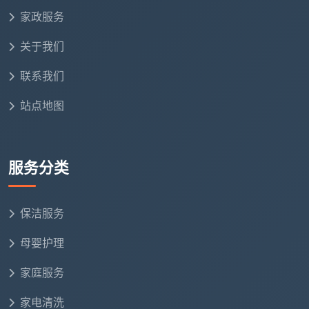
家政服务
关于我们
不预约的隐患，不止是多等几天
联系我们
换个角度，如果业主坚持认为“
开荒保洁需要预约
站点地图
吗
”的答案是否定的，而选择随缘找人或自助开荒，通常
要面对以下四个棘手问题：
死水区积灰难除
：强风吸尘是开荒的核心步骤，普通
服务分类
家用吸尘器难以彻底吸净吊顶凹槽、空调回风口四周
的装修粉尘。入住后每次开窗通风，都有可能带起新
保洁服务
灰。
母婴护理
窗框凹槽颗粒损毁五金
：水泥渣、腻子块卡在推拉窗
轨道，如果不做专业剔除而直接滑动窗扇，极易造成
家庭服务
滑轮磨损、窗框变形。
家电清洗