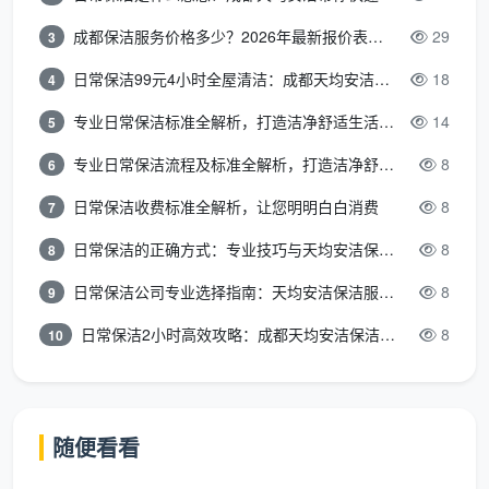
成都保洁服务价格多少？2026年最新报价表来了，这一篇看透所有费用
29
3
第三步：定金确认与工具预设
日常保洁99元4小时全屋清洁：成都天均安洁保洁超值服务全解析
18
4
预约不等于口头承诺。天均安洁会通过小额定单锁
定服务排期，一旦定下，当天的师傅资源就会停止接其
专业日常保洁标准全解析，打造洁净舒适生活空间
14
5
他单。同时，会根据业主提前描述的特殊污染（例如大
专业日常保洁流程及标准全解析，打造洁净舒适环境
8
6
面积环氧彩砂残留、自流平地面保护膜撕除后的残
日常保洁收费标准全解析，让您明明白白消费
8
7
胶），配备对应清洁剂与铲刀角度工具，保证到场就能
立刻投入针对性清洁。
日常保洁的正确方式：专业技巧与天均安洁保洁服务全解析
8
8
日常保洁公司专业选择指南：天均安洁保洁服务全解析
8
9
第四步：预发验收清单，把标准提前透明
预约完成后，客服会发给业主一份《开荒保洁自检
日常保洁2小时高效攻略：成都天均安洁保洁专业时间管理方案
8
10
验收清单》，涵盖窗户凹槽、柜体内部、踢脚线上缘、
灯具表面等16项容易忽略的细节点。这样业主在现场验
收时心中有数，避免“明明看着干净，入住后才发现死
随便看看
角”的经典遗憾。