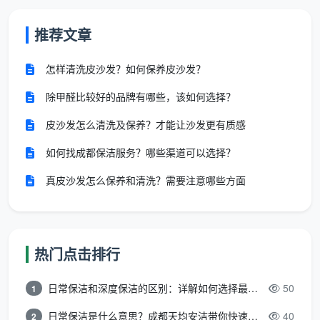
第一步：看户型报面积，匹配精准工时
推荐文章
业主通过电话或微信把房屋大致情况发过去——建
筑面积、几室几厅、装修后现场照片，天均安洁的客服
怎样清洗皮沙发？如何保养皮沙发？
会据此测算建议工时，而不是按建筑面积一口价。例如
除甲醛比较好的品牌有哪些，该如何选择？
一个90平方米的平层和90平方米的跃层，开荒工时截然
不同。这一步骤就已经开始体现预约的价值——让业主
皮沙发怎么清洗及保养？才能让沙发更有质感
和师傅之间在到达之前就对齐工作量，避免到了现场才
如何找成都保洁服务？哪些渠道可以选择？
发现人手不够。
真皮沙发怎么保养和清洗？需要注意哪些方面
第二步：锁定目标日期，给出“黄金时间段”建议
天均安洁会询问硬装收尾的时间节点，建议将开荒
保洁安排在
家具进场前、软装布置前
，并提醒业主至少
热门点击排行
留出48小时的通风干燥时间。如果业主原计划周五进家
具，客服会往回推，锁定周三或周四开荒，并立即敲定
日常保洁和深度保洁的区别：详解如何选择最适合的清洁服务
50
1
档期。这种前置规划思维，正是预约制的核心：不是为
日常保洁是什么意思？成都天均安洁带你快速区分“日常vs深度vs开荒”
40
2
了填满日历，而是为了让清洁效果最大化。