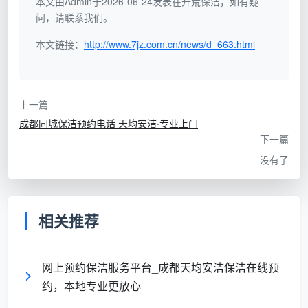
本文由Admin于2026-06-24发表在开荒保洁，如有疑
档期，就只能在“等”与“凑合找不专业的人”之间二选一。
问，请联系我们。
真相二：优质团队的好档期永远在“提前一周”就被抢空
本文链接：
http://www.7jz.com.cn/news/d_663.html
装修存在集中交付期。成都天均安洁保洁的调度数
据显示，每年3-5月、9-11月，以及月底、节前，开荒
预约量是平时的2-3倍。尤其周末和临近搬家的“吉日”，
上一篇
经常出现同一小区5家以上同时需要开荒。那种以为“提
成都同城保洁预约电话 天均安洁·专业上门
前一天打个电话就行”的想法，在旺季约等于主动把靠谱
下一篇
师傅拱手让人。这时再问“
开荒保洁是否预约
”，答案已
没有了
经不言而喻——不预约，就只能在时间轴上被动等待。
真相三：不预约的“急单”，往往会付出更多隐性成本
相关推荐
当业主临近搬家才开始找开荒保洁，因时间紧迫，
通常会出现以下情况：匆忙选择没有验资的个人保洁，
网上预约保洁服务平台_成都天均安洁保洁在线预
工具不全导致玻璃划伤、五金件腐蚀；或者被迫接受临
约，本地专业更放心
时加价。天均安洁日常接到过不少补救性订单——业主