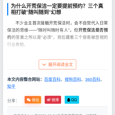
为什么开荒保洁一定要提前预约？三个真
相打破“随叫随到”幻想
不少业主首次接触开荒保洁时，会不自觉代入日常
保洁的思维——“随时叫随时有人”。但
开荒保洁是否预
约
的答案之所以是“必须”，背后藏着三个容易被忽视的
行业真相。
真相一：开荒保洁不是“擦灰”，而是一个技术系统
展开阅读全文
日常保洁处理的是生活灰尘，开荒保洁要面对的是
装修残留的水泥渍、玻璃胶印、乳胶漆点、全屋落灰。
本文内容整合网站：
百度百科
、
搜狗百科
、
360百科
、
天均安洁的师傅经常遇到的情况是：一个120平方米的
知乎
新房，光是窗框凹槽里的腻子渣就要清理将近40分钟。
这类深度清洁需要经过
除尘、除胶、除渍、精细化擦拭
微信
微博
QQ
分享：
四个标准步骤，无法压缩成1小时内的快单。这意味着单
个工位耗时固定，每日可接单量天然受限，不提前锁定