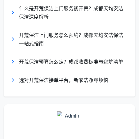
找非专业开荒之后，窗缝全是沙粒、木地板表层仍有乳
什么是开荒保洁上门服务初开荒？成都天均安洁
胶漆残留，最后不得不请专业团队返工。与其反复折
保洁深度解析
腾，不如一开始就把“
开荒保洁需要预约吗
”的答案设为
“是”，用提前规划规避无谓的损耗。
开荒保洁上门服务怎么预约？成都天均安洁保洁
一站式指南
对比维
提前预约开荒
临期急找开荒
度
开荒保洁预算怎么定？成都收费标准与避坑清单
师傅专
可指定资深团队，
凑合安排，可能遇非
业性
全程标准操作
专项人员
选对开荒保洁接单平台，新家洁净零烦恼
清洁工
分类齐全，针对性
工具可能不全，多用
具与药
处理不同污渍
腐蚀性清洁剂
剂
时间选
可按自己节奏选钟
只能看剩余档期，极
择
点
被动