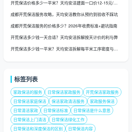
开荒保洁价格多少一平米？天均安洁建面一口价12-15元/㎡全
开荒保洁黄金预约时间表——错一步，慢
三天
成都开荒保洁服务攻略，天均安洁教你从预约到验收不踩坑
成都开荒保洁服务的价格多少？2026年收费标准+避坑指南
聊透了“
开荒保洁是否预约
”背后的逻辑，再给出一
份可直接套用的时间轴参考。下表结合了天均安洁保洁
开荒保洁多少钱一天合适？天均安洁拆解按天计价的利与弊
在成都区域多个楼盘的服务经验，按房屋面积和装修进
开荒保洁多少钱一平米？天均安洁拆解每平米工序密度与真实报价
度给出建议。
建议
房屋面
提前
推荐开荒时
标签列表
后续衔接建议
积
预约
段
天数
家政保洁的服务
日常保洁家政服务
开荒保洁家政服务
日常保洁家庭保洁
保洁家政清洁服务
家政服务保洁
预留1天验收+散
60㎡以
3-5
硬装撤场后
日常清洁家政
日常保洁标准
日常保洁是什么意思
味，次天家具进
下
天
1-2天
日常保洁上门清洁
日常保洁绿化工作
场
日常保洁和深度保洁的区别
日常保洁内容