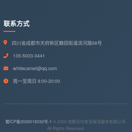
错误药剂导致材料腐蚀
：市面上通用型去胶剂有些含
强碱性成分，直接用于烤漆门、实木贴皮表面会灼伤
漆膜。自助开荒因缺乏分辨力，常常是“洗完胶印留
联系方式
下一片哑光疤”。
时间成本超支
：天均安洁接手的返工案例中，业主普
四川省成都市天府新区籍田街道滨河路58号
遍反映自己和家人用两个周末都没清干净，反而耽误
135-5033-3441
了定制柜复尺和家具送货。专业团队用5-6小时的
事，自己可能需要耗费数倍时间。
whitecamel@qq.com
这些隐患放在一起，又一次把问题拉回原点：
开荒
周一至周日 8:00-20:00
保洁是否预约
？是的，而且要预约一支工具专业、验收
标准清晰的团队，这样才能从起点上避免新家变成“瑕疵
不断修复的工地”。
围绕“开荒保洁是否预约”的4个高频疑问，
蜀ICP备2026018332号-1
© 2026 成都天均安洁保洁服务有限公司.
一次说清
All Rights Reserved.