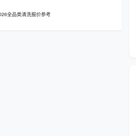
观便捷与本地特色。]
026全品类清洗报价参考
有多大？
”时，总会拿它和过去打电话找保洁作比较。下面这张表
（尤其像天均安洁这样自有团队的品牌）与传统中介的核
成都天均安洁网上预约平台
在线选类型、填面积，分钟级下单
按面积或时长明码标价，费用先知晓
自有员工+严选，实名认证，健康证齐备
全程保险、售后跟进，不满可重新处理