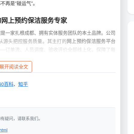
不再是“碰运气”。
的网上预约保洁服务专家
洁
是一家扎根成都、拥有实体服务团队的本土品牌。公司
，从源头把控服务质量。其主打的
网上预约保洁服务平台
——订单流、人员调度、验收评价全部线上化，保障了每
展开阅读全文
60百科
、
知乎
，先要清楚它能解决哪些清洁难题。天均安洁当前在线上
适用场景
洁，如有疑问，请联系我们。
html