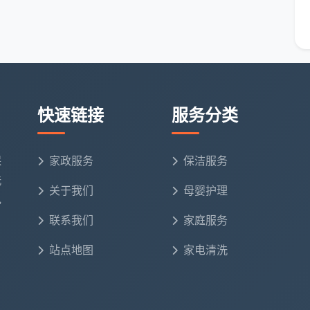
每单线上评价，评价影响派单质量
务平台
，用户拿回的不只是清洁服务的主动权，更是一份
机制，让每次预约都形成“服务-评价-优化”的正向循
快速链接
服务分类
洁服务平台下单？
保
家政服务
保洁服务
”，还是想换个更靠谱的平台，预约流程都格外简单：
洗
关于我们
母婴护理
电
安洁保洁”公众号或直接进入其小程序。
联系我们
家庭服务
“深度保洁”“新居开荒”等长尾服务，输入房屋面积、户
站点地图
家电清洗
段，填写详细地址和特别备注（如家有宠物、需重点清