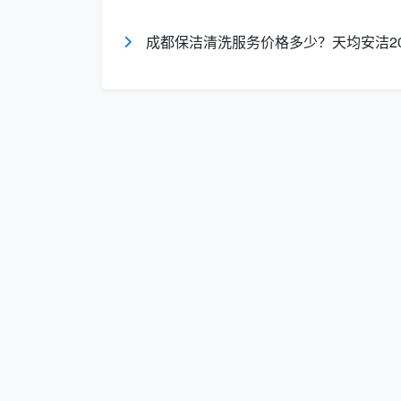
高层住宅客厅，阳光洒入，体现线上预约的直
成都保洁清洗服务价格多少？天均安洁2
网上预约 vs 传统中介，区别
很多用户在初次接触“成都保洁线上预约
格可以直观地呈现，
网上预约保洁服务平台
心差异。
对比维度
传统中介找保洁
预约效率
电话反复沟通，时间靠磨
价格透明度
模糊报价，现场易加价
人员背景
流动人员为主，身份难核实
服务保障
出了问题难追责