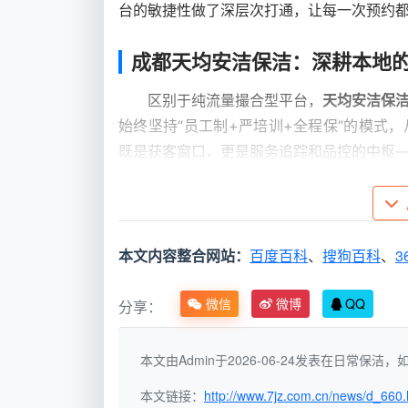
台的敏捷性做了深层次打通，让每一次预约都
成都天均安洁保洁：深耕本地
区别于纯流量撮合型平台，
天均安洁保
始终坚持“员工制+严培训+全程保”的模式
既是获客窗口，更是服务追踪和品控的中枢
一次上门的确定性。
核心服务项目一览
本文内容整合网站：
百度百科
、
搜狗百科
、
3
想要更好地使用
网上预约保洁服务平台
开放预约的核心服务如下：
微信
微博
QQ
分享：
服务类
服务内容与亮点
型
本文由Admin于2026-06-24发表在日常保
本文链接：
http://www.7jz.com.cn/news/d_660.
日常保