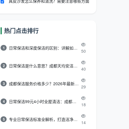
真皮沙发怎么保养和清洗？需要注意哪些方面
热门点击排行
日常保洁和深度保洁的区别：详解如何选择最适合的清洁服务
1
50
日常保洁是什么意思？成都天均安洁带你快速区分“日常vs深度vs开荒”
2
40
成都保洁服务价格多少？2026年最新报价表来了，这一篇看透所有费用
3
29
日常保洁99元4小时全屋清洁：成都天均安洁保洁超值服务全解析
4
18
专业日常保洁标准全解析，打造洁净舒适生活空间
5
14