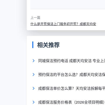
全屋6大区域基础除尘、地面清洁、
洁
深度保
厨房重油污专治、卫生间死角处理、
上一篇
洁
高温熏蒸
什么是开荒保洁上门服务初开荒？成都天均安
新居开
装修后水泥渍、乳胶漆点、玻璃残留
荒
相关推荐
擦窗服
内外窗玻璃、窗框窗槽专项清洁，专
务
同城保洁预约电话 成都天均安洁·专业
企业保
办公室、门店、展厅等日常或深度清
预约保洁的平台怎么选？成都天均安洁
洁
成都保洁单价怎么算？天均安洁拆解每平
（此处插入预约界面与项目展示图）
[插图1提示词：一只手持智能手机，屏幕显
成都保洁服务价格表（2026全项目明细
面，清晰呈现日常保洁、深度保洁、擦窗服务