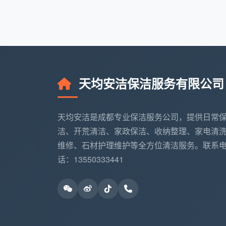
评价反馈
无正规渠道，好坏凭运气
从上表不难看出，依托
网上预约保洁服
全程可溯源的踏实感。天均安洁正是用这样的
环。
天均安洁保洁服务有限公司
如何通过天均安洁网上预约保
天均安洁是成都专业保洁服务公司，提供日常
无论你是第一次尝试“家庭保洁在线预约
洁、开荒清洁、家政保洁、收纳整理、家电清
维修、石材护理维护等全方位清洁服务。联系
进入预约入口
：打开微信，搜索“成都天均
话：13550333441
选定服务类型
：根据需要点击“日常保洁”
型。
填写时间地址
：选择期望的上门日期与时
洁区域）。