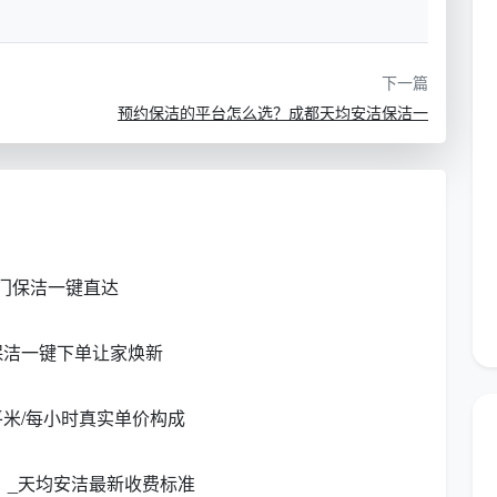
厨卫表面擦拭
双周常规打扫、维持日常洁净
家电表面深度擦拭、全屋
换季大扫除、久未彻底清洁的
下一篇
房屋
预约保洁的平台怎么选？成都天均安洁保洁一
清除，全面除尘
新房入住前、老房翻新后
业安全装备
高层住户、换季玻璃明亮工程
上门保洁一键直达
洁，可签约周期服务
公司、商铺，需定期维护
保洁一键下单让家焕新
米/每小时真实单价构成
示“成都天均安洁保洁”网上预约保洁服务平台小程序界
）_天均安洁最新收费标准
等图标和“立即预约”按钮，背景虚化为明亮洁净的成都