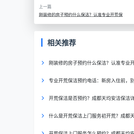
保洁
尘、窗框凹槽深度清理
上一篇
刚装修的房子预约什么保洁？认准专业开荒保
玻璃专项
窗框槽清掏、内外双面无水痕擦
清洁
二手房翻
旧家具搬移后的深度清洁、厨房
相关推荐
新保洁
根除、全屋消毒
刚装修的房子预约什么保洁？认准专业
这种模块化设计，无形中覆盖了大量长
清洁
等，您只需在
成都开荒保洁预约服务
专业开荒保洁预约电话：新房入住前，
价。
在线预约流程：3步坐等洁净新
开荒保洁是否预约？成都天均安洁保洁详
很多客户担心预约麻烦，实际上天均安洁
什么是开荒保洁上门服务初开荒？成都
一键触达
：通过
成都开荒保洁预约服务平
开荒保洁上门服务怎么预约？成都天均