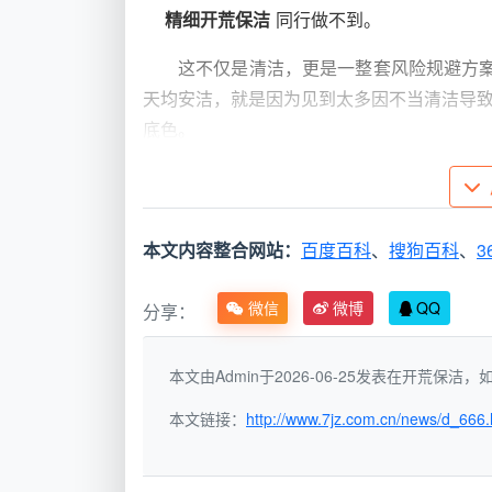
精细开荒保洁
同行做不到。
这不仅是清洁，更是一整套风险规避方
天均安洁，就是因为见到太多因不当清洁导
底色。
成都开荒保洁预约服务平台的
线上预约只是入口，真正解决需求的是
本文内容整合网站：
百度百科
、
搜狗百科
、
3
分，您可以根据新家状况像点菜一样组合服
微信
微博
QQ
分享：
服务项目
服务重点内容
本文由Admin于2026-06-25发表在开荒保
标准新房
全屋除尘、玻璃清洁、柜体基础
开荒
本文链接：
http://www.7jz.com.cn/news/d_666.
度清洗
精细开荒
包含标准项，外加全屋除胶除漆