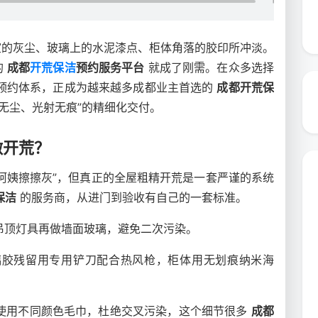
室的灰尘、玻璃上的水泥漆点、柜体角落的胶印所冲淡。
的
成都
开荒保洁
预约服务平台
就成了刚需。在众多选择
预约体系，正成为越来越多成都业主首选的
成都开荒保
无尘、光射无痕”的精细化交付。
做开荒？
阿姨擦擦灰”，但真正的全屋粗精开荒是一套严谨的系统
保洁
的服务商，从进门到验收有自己的一套标准。
吊顶灯具再做墙面玻璃，避免二次污染。
璃胶残留用专用铲刀配合热风枪，柜体用无划痕纳米海
使用不同颜色毛巾，杜绝交叉污染，这个细节很多
成都