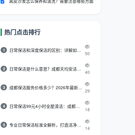
真皮沙发怎么保养和清洗？需要注意哪些方面
热门点击排行
日常保洁和深度保洁的区别：详解如何选择最适合的清洁服务
1
50
日常保洁是什么意思？成都天均安洁带你快速区分“日常vs深度vs开荒”
2
40
成都保洁服务价格多少？2026年最新报价表来了，这一篇看透所有费用
3
29
日常保洁99元4小时全屋清洁：成都天均安洁保洁超值服务全解析
4
18
专业日常保洁标准全解析，打造洁净舒适生活空间
5
14