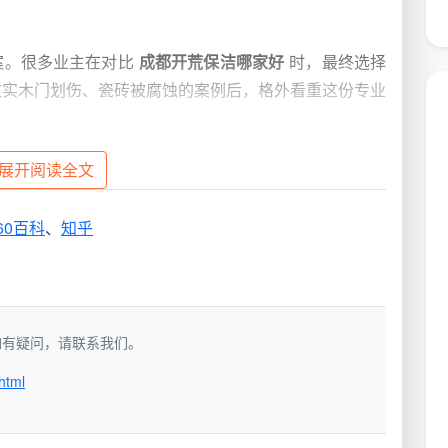
案。很多业主在对比
成都开荒保洁哪家好
时，最终选择
致实木门划伤、瓷砖被腐蚀的案例后，格外看重这份专业
展开阅读全文
服务全貌
丰富且清晰的服务包。天均安洁把开荒保洁做了精细化拆
60百科
、
知乎
务，避开捆绑消费。
适用场景
洁，如有疑问，请联系我们。
擦拭、厨卫基础清洁、地面深
刚完成硬装，无大量顽固
html
胶漆点
点、五金件抛光、踢脚线槽吸
高端住宅、对细节有极致