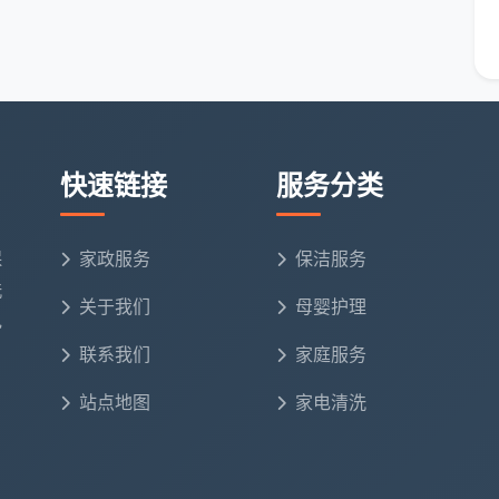
人员培训、装备调配和售后串联成一条高效流水线，服务
了什么？
快速链接
服务分类
，天均安洁坚持了几件看似简单却很难持续的事。
上岗人员都通过背景核查和200小时以上带教实训，人
保
家政服务
保洁服务
洗
关于我们
母婴护理
性清洁剂，尤其是有婴儿和宠物的家庭，清洁后无刺鼻
电
联系我们
家庭服务
场不计成本返工，直到您满意为止。这让很多寻找
成都
站点地图
家电清洗
比质”。