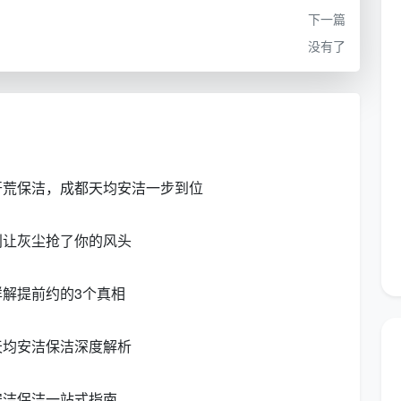
要求的业主
下一篇
没有了
落地窗多、玻璃面积大的
洗、纱窗冲洗、玻璃胶点处理
户型
重油污瓦解、卫生间水垢霉斑
老房新住，需要彻底洁净
环境
开荒保洁，成都天均安洁一步到位
尾搜索需求，比如
成都二手房开荒保洁
、
成都玻璃专项
平台
上勾选对应项目，报价立刻透明，不用来回讨价还
别让灰尘抢了你的风头
家
解提前约的3个真相
把路径压缩到了最短，真正实现“今天约，明天到”。
天均安洁保洁深度解析
台
页面或电话，告知户型面积、洁净程度和重点需求。
安洁保洁一站式指南