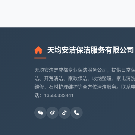
天均安洁正是借助这样的预约机制，将
质量反而比单兵作战更稳定。
深耕成都，天均安洁保洁做对
天均安洁保洁服务有限公司
在
成都专业保洁公司
层出不穷的环境下
只用自有员工
：绝不临时外调零工，每个
天均安洁是成都专业保洁服务公司，提供日常
身意外险和第三方责任险双重保障。
洁、开荒清洁、家政保洁、收纳整理、家电清
拒绝劣质药剂
：全系使用可生物降解的中
维修、石材护理维护等全方位清洁服务。联系
残留气味。
话：13550333441
不满意免费返工
：验收发现任何死角，当
开荒保洁价格
的客户，慢慢从“比价”转向“
成都各区域就近派单，响应更快