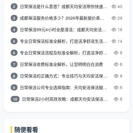
日常保洁是什么意思？成都天均安洁带你快速区分“日常vs深度vs开荒”
40
2
看资质与团队稳定性
：正规公司签署服务合同，员工
制而非临时拼凑。天均安洁所有上岗人员均通过岗前
成都保洁服务价格多少？2026年最新报价表来了，这一篇看透所有费用
29
3
标准化培训，统一着装，购买保险，让服务有保障。
日常保洁99元4小时全屋清洁：成都天均安洁保洁超值服务全解析
18
4
看工具与清洁剂体系
：至少配备三种以上专业清洁剂
专业日常保洁标准全解析，打造洁净舒适生活空间
14
5
（中性全能、酸性水泥清除剂、碱性除油剂），并懂
专业日常保洁流程及标准全解析，打造洁净舒适环境
8
6
得不同材质之间的禁忌。大理石不能用强酸，镀膜玻
璃不可用硬质刮刀。
日常保洁收费标准全解析，让您明明白白消费
8
7
日常保洁的正确方式：专业技巧与天均安洁保洁服务全解析
8
8
看真实评价与案例
：翻阅已服务客户的带图点评，重
点看边角细节，比如窗槽内是否还有泥沙，柜体合页
日常保洁公司专业选择指南：天均安洁保洁服务全解析
8
9
处胶印是否处理干净。
成都开荒保洁公司服务
的口
日常保洁2小时高效攻略：成都天均安洁保洁专业时间管理方案
8
10
碑，就藏在每一张现场返图中。
看售后响应
：有无72小时内返工承诺，出现清洁不到
位是否第一时间上门补救，而不是删微信了之。
随便看看