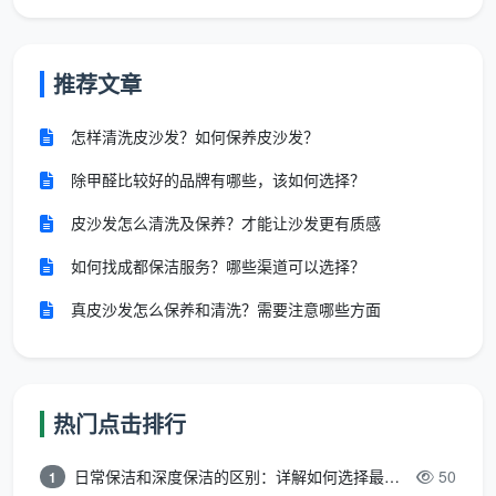
分区精细化清洗
：窗系统先行，后柜体擦洗，再墙面
去污，地面留到最后收尾。
推荐文章
一次性深度除胶除漆
：全屋踢脚线、门框、定制柜铰
怎样清洗皮沙发？如何保养皮沙发？
链旁的溢胶全部定点清除。
除甲醛比较好的品牌有哪些，该如何选择？
无死角验收
：携带强光手电筒，与业主共同检查玻璃
无划痕、瓷砖无灰点、柜内无木屑，签字验收后方视
皮沙发怎么清洗及保养？才能让沙发更有质感
为完工。这种敢于“手电筒验收”的底气，正是很多业
如何找成都保洁服务？哪些渠道可以选择？
主在“
成都开荒保洁哪家口碑好
”的追问中最终选定天
真皮沙发怎么保养和清洗？需要注意哪些方面
均安洁的原因。
如何甄别靠谱的成都开荒保洁公司？这4点
要牢记
热门点击排行
无论搜索多少遍“
怎么选开荒保洁公司
”，核心都绕
日常保洁和深度保洁的区别：详解如何选择最适合的清洁服务
50
1
不开这四个筛查维度：