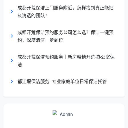
专业设备，拒绝表面功夫
成都开荒保洁上门服务附近，怎样找到真正能把
团队标配进口大吸力干湿两用吸尘器，针对顶面浮
灰清透的团队？
尘、墙角絮状物、地板缝隙颗粒可一次收净。配合高温
蒸汽机对厨房烟机灶具、卫生间五金进行深度去油杀
成都开荒保洁预约服务公司怎么选？保洁一键预
菌，不是“看起来干净”，而是“触摸无尘、呼吸无灰”的洁
约，深度清洁一步到位
净标准。
分区精工，细节彰显品质
成都开荒保洁预约服务｜新房粗精开荒·办公室保
洁
将全屋划分为“窗系统—墙面系统—柜体系统—地面
系统—卫生间系统”五大模块，每个模块由固定人员专项
都江堰保洁服务_专业家庭单位日常保洁托管
负责。比如窗系统需完成玻璃双面刮洗、槽口吸尘、胶
渍清除、纱窗冲洗四步，拒绝一块抹布用到底的敷衍。
这是许多寻找
成都精细开荒保洁服务
的业主最看重的环
节。
服务透明，报价无隐形消费