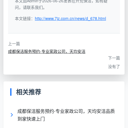
本文由Admin于2026-06-26发表在开荒保洁，如有疑
问，请联系我们。
地砖与
踢脚线
指甲抠到指甲断
配套去漆水加软毛刷点
本文链接：
http://www.7jz.com.cn/news/d_678.html
乳胶漆
裂，仍有白点
涂，纹路缝精准清理
点
上一篇
成都新房开荒保洁注意事项
中有一条铁律：顺序不
成都保洁服务预约-专业家政公司，天均安洁
对，全屋白费。天均安洁严格执行“从上到下、由内至
下一篇
外、先粗后精”的流程，避免交叉污染，这正是自营团队
没有了
与散兵游勇的本质区别。
成都天均安洁保洁：做有温度的开荒服务
相关推荐
选择一家靠谱的
成都开荒保洁公司
，不是比谁抹布
更白，而是看它能否体系化地解决清洁难题。天均安洁
成都保洁服务预约-专业家政公司，天均安洁品质
用三重标准重新定义新房清洁。
到家快速上门