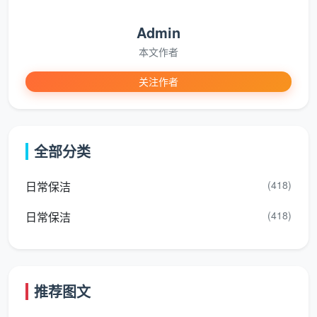
线上发送户型图即获精准报价，按建筑面积计费，
不含糊、不加项。针对100平米以上大户型或别墅，推
Admin
出
成都大户型开荒保洁
专属方案，人员加倍不加价周
本文作者
期，验收后再付款，让业主真正掌握主动权。
关注作者
成都开荒保洁公司服务流程全揭秘
一次高质量的开荒，在天均安洁手中是一场有节奏
全部分类
的洁净交响，流程被切分为六个不会省略的节拍：
预踩与沟通
：管家提前入户查看装修残留物，标注重
(418)
日常保洁
点区域，如石材地面保护、艺术漆墙面特殊处理等。
(418)
日常保洁
成品保护
：用保护膜包裹灯具、拉手、开关面板，防
止水剂渗入。
全屋强力吸尘
：顶、墙、地、柜四级吸尘，带走95%
推荐图文
的漂浮粉尘。