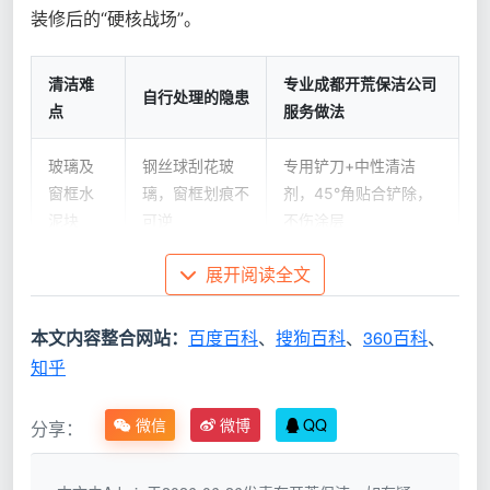
装修后的“硬核战场”。
清洁难
专业成都开荒保洁公司
自行处理的隐患
点
服务做法
玻璃及
钢丝球刮花玻
专用铲刀+中性清洁
窗框水
璃，窗框划痕不
剂，45°角贴合铲除，
泥块
可逆
不伤涂层
展开阅读全文
全屋粉
普通吸尘器滤网
大功率工业吸尘器配合
尘与颗
堵塞，扬尘二次
尘袋过滤，先吸后擦
粒
污染
本文内容整合网站：
百度百科
、
搜狗百科
、
360百科
、
知乎
柜体内
部木屑
湿布越擦越糊，
分材质除胶剂+无纺
微信
微博
QQ
分享：
与标签
胶渍残留
布，先软化再轻刮
胶