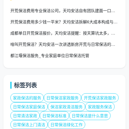
天均安洁服务场景：不止新房，更多定制
开荒保洁费用专业保洁公司，天均安洁自有团队建面一口价全包
化保洁方案
开荒保洁费用多少钱一平米？天均安洁拆解6大成本构成与真实报价
除了最受欢迎的
成都新房开荒保洁
，天均安洁还将
成都单日开荒保洁报价，天均安洁提醒：按天算坑太多，建面一口价
专业流程复用到多种空间场景。
啥叫开荒保洁？天均安洁一次讲透新房开荒与日常保洁的根本区别
二手房翻新后开荒
：旧家具撤场后的油污堆积、墙皮
脱落灰泥、老式厨房的岁月包浆，需要深度拆洗+开
都江堰保洁服务_专业家庭单位日常保洁托管
荒同步进行，让老房真正“换芯”。对应长尾词需求
如
成都二手房深度开荒保洁
。
店铺/办公室入驻前开荒
：商场店铺的玻璃幕墙、
标签列表
LOGO字背后的积灰、办公隔断的胶印，均需一次到
家政保洁的服务
日常保洁家政服务
开荒保洁家政服务
位。
成都店铺开荒保洁
和
成都办公室开荒保洁
服务，
日常保洁家庭保洁
保洁家政清洁服务
家政服务保洁
夜间错峰施工，不耽误白天营业与办公。
日常清洁家政
日常保洁标准
日常保洁是什么意思
工程交付精保洁
：售楼部、样板间、精装楼盘的分户
日常保洁上门清洁
日常保洁绿化工作
验收清洁，按照地产商查验标准执行，提供完整清洁