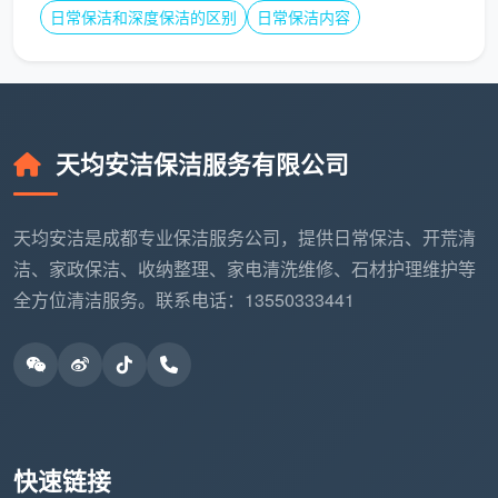
日常保洁和深度保洁的区别
日常保洁内容
报告。
搬进一个光洁到发光的家，才是新生活真正的起
笔。成都天均安洁保洁用自营团队、专业设备、白纸黑
字的服务承诺，重新定义
成都开荒保洁公司服务
的标
天均安洁保洁服务有限公司
准。拒绝表面光，只做可以被手电筒检验的清洁。如果
您正准备入住新房、翻新老宅或新店开业，不妨把繁琐
的开荒交给懂得干净的人，自己只负责带着期待和行
天均安洁是成都专业保洁服务公司，提供日常保洁、开荒清
李，直接踏入一个通透、明亮、毫无装修痕迹的理想空
洁、家政保洁、收纳整理、家电清洗维修、石材护理维护等
间。
全方位清洁服务。联系电话：13550333441
快速链接