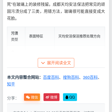
死”在玻璃上的装修残留。成都天均安洁保洁把常见的顽
固污渍分成了三类，用错方法，玻璃很可能直接变成大
花脸。
污渍
表面特征
天均安洁保洁推荐处理方向
类型
水
务必先湿润软化，再用锋利
泥、
点状或块状硬
铲刀配合低角度刮除，严禁
展开阅读全文
腻子
结，手抠不动
干铲
残渣
本文内容整合网站：
百度百科
、
搜狗百科
、
360百科
、
知乎
油
漆、
雾状白点或滴
温水湿敷，借助铲刀或软
乳胶
落小块，干后
布，必要时用中性漆面清除
微信
微博
QQ
分享：
漆飞
紧密附着
剂
溅