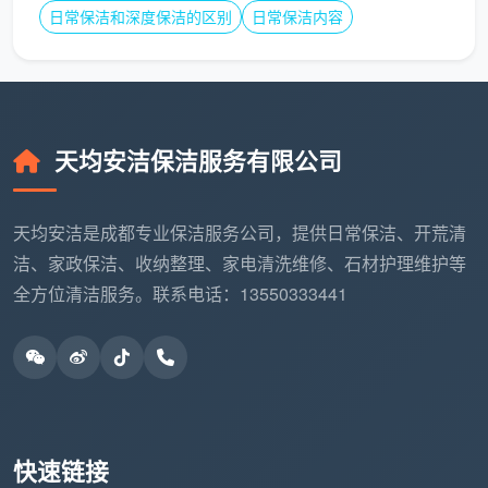
说到底，
开荒保洁玻璃窗户怎么清洗
，记住三句要
日常保洁和深度保洁的区别
日常保洁内容
诀就够了：湿法操作、铲刀低角度、不用蛮力。按这套
方法，那扇斑斑点点的玻璃就能恢复像没有存在感一样
的通透。当然，如果你想跳过“腰酸背痛手发酸”的环
节，直接约成都天均安洁保洁上门，把一面明亮的风景
天均安洁保洁服务有限公司
还给你，也是一种聪明的选择。
天均安洁是成都专业保洁服务公司，提供日常保洁、开荒清
洁、家政保洁、收纳整理、家电清洗维修、石材护理维护等
全方位清洁服务。联系电话：13550333441
快速链接