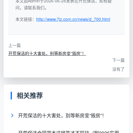
本文由Admin于2026-06-28发表在开荒保洁，如有疑
问，请联系我们。
玻璃
胶、
半透明软胶
酒精或除胶剂湿敷几分钟，
本文链接：
http://www.7jz.com.cn/news/d_700.html
美纹
层，擦不净，
再用塑料刮板轻推，避免金
纸残
越抹越脏
属直接刮擦
胶
上一篇
开荒保洁的十大害处，别等新房变“毁房”！
认清这三类“对手”，清洗才能有的放矢。
下一篇
没有了
二、开荒保洁玻璃窗户清洗前的准备工作
自己尝试开荒保洁窗户玻璃清洗，先别急着上手，
相关推荐
把装备备齐，已经成功了一半。成都天均安洁保洁的工
具箱里，这几样是标配：
开荒保洁的十大害处，别等新房变“毁房”！
玻璃刮（带橡胶条）
+ 伸缩杆，用于大面积刮水
单面刀片铲刀
，刀片必须全新锋利，准备几片随时替
开荒保洁合同范本这样签才不踩坑（附2026实用