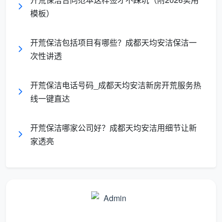
换
模板）
喷壶
，装几滴中性洗洁精兑温水
开荒保洁包括项目有哪些？成都天均安洁保洁一
白醋或水泥专用清除剂
，天然软化硬块
次性讲透
75%酒精
，对付残胶
开荒保洁电话号码_成都天均安洁新房开荒服务热
塑料刮板、干净百洁布、鱼鳞布
线一键直达
窗槽刷或家用吸尘器
，先清理轨道砂石
开荒保洁哪家公司好？成都天均安洁用细节让新
安全防护尤其重要。
只要涉及窗外或探身位置，天
家透亮
均安洁保洁的师傅会强制佩戴安全带并固定于室内牢固
锚点。自己动手的话，用双面磁吸擦窗器或长杆刮子，
千万不要把身体重心探出窗外。
三、开荒保洁窗户玻璃清洗标准6步，跟着
专业手法走