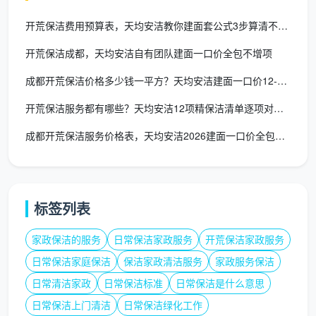
开荒保洁费用预算表，天均安洁教你建面套公式3步算清不超支
五、自己动手还是找团队？算完这笔账就
开荒保洁成都，天均安洁自有团队建面一口价全包不增项
懂了
成都开荒保洁价格多少钱一平方？天均安洁建面一口价12-15元
在技术上弄明白开荒保洁玻璃窗户怎么清洗后，体
力与风险账同样值得一算。一套100平左右的房子，所
开荒保洁服务都有哪些？天均安洁12项精保洁清单逐项对照验收
有窗户精细开荒，普通业主至少需要整整一天，还可能
成都开荒保洁服务价格表，天均安洁2026建面一口价全包透明价
因工具不趁手、手法生疏造成划伤。而像
成都天均安洁
保洁
这样的专业团队，两人一组，两三个小时就能把窗
框、纱窗、玻璃、槽轨全部深度清洁完毕，且配备公众
责任险，更省心安全。
标签列表
对于上班族或不想硬扛的业主，把专业事交给专业
家政保洁的服务
日常保洁家政服务
开荒保洁家政服务
的人，性价比反而更高。天均安洁保洁长期服务成都锦
日常保洁家庭保洁
保洁家政清洁服务
家政服务保洁
江、青羊、武侯、成华、高新等区域，不少新家入住前
日常清洁家政
日常保洁标准
日常保洁是什么意思
的最后一道“开荒”，都放心地交给了他们。
日常保洁上门清洁
日常保洁绿化工作