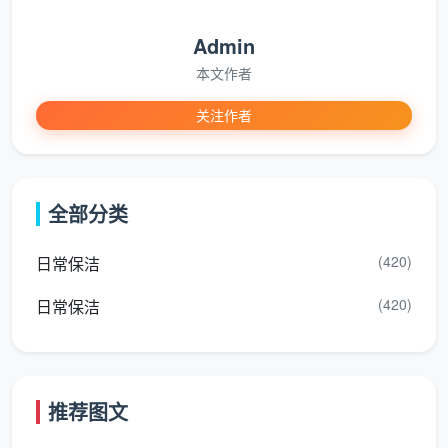
把下面的流程刻在脑子里，
开荒保洁玻璃窗户怎么
Admin
清洗
就不再是难题。这是成都天均安洁保洁反复验证的
本文作者
“零划痕”核心步骤。
关注作者
第1步：窗框和轨道先做粗清
用吸尘器或窗槽刷，把轨道里藏着的砂粒、硬水泥块统
统清出来。这一步常被忽略，但哪怕一小粒砂夹在铲刀
全部分类
下，都会让玻璃留下永久划痕。清完后用湿毛巾擦净窗
框。
(420)
日常保洁
第2步：软化水泥和漆点
(420)
日常保洁
对付水泥、腻子硬块，用白醋或水泥清除剂浸湿毛巾，
敷在污渍上5到10分钟，让它吸水变酥。天均安洁师傅
的小妙招是温白醋水，软化快还不伤玻璃与密封胶条。
推荐图文
第3步：湿润状态精准铲除