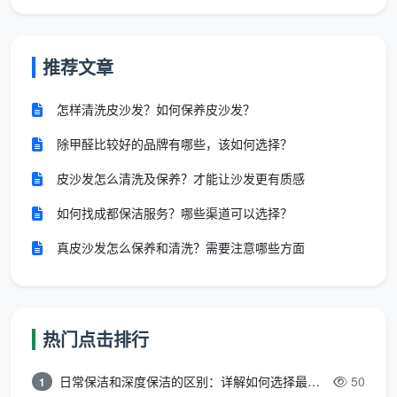
保持玻璃表面湿润，刀片与玻璃成小于30度的倾角，像
“推胡子”一样朝一个方向轻推，切忌来回刮擦。遇到玻
璃胶残胶，先酒精湿敷5分钟，再用塑料刮板铲起，几
推荐文章
乎不伤玻璃。
怎样清洗皮沙发？如何保养皮沙发？
第4步：刮水透洗
喷壶将洗洁精温水液均匀喷到玻璃上，用玻璃刮从上至
除甲醛比较好的品牌有哪些，该如何选择？
下一刮到底。每刮一道，用干布把胶条擦一下。天均安
皮沙发怎么清洗及保养？才能让沙发更有质感
洁保洁的经验是：刮条与玻璃约45度，力度均匀，就能
做到无水痕。
如何找成都保洁服务？哪些渠道可以选择？
真皮沙发怎么保养和清洗？需要注意哪些方面
第5步：边角收水抛光
窗框边角、玻璃四角容易留水珠。用微湿鱼鳞布快速擦
一圈，再立刻用干鱼鳞布抛光，玻璃瞬间透亮。
热门点击排行
第6步：逆光检查补漏
迎着光从侧面看，检查有没有水痕或遗漏的微小漆点，
日常保洁和深度保洁的区别：详解如何选择最适合的清洁服务
50
1
干布局部处理。再用窗槽刷把积水流进轨道的水分一并