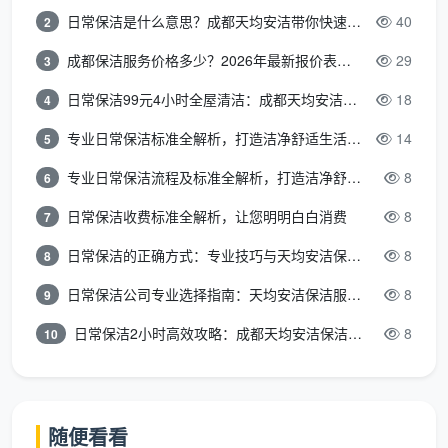
收干，避免以后泥水淤积。
日常保洁是什么意思？成都天均安洁带你快速区分“日常vs深度vs开荒”
40
2
成都保洁服务价格多少？2026年最新报价表来了，这一篇看透所有费用
29
3
四、开荒保洁玻璃清洗的三大“毁窗”操作
日常保洁99元4小时全屋清洁：成都天均安洁保洁超值服务全解析
18
4
成都天均安洁保洁回访时，见过不少业主自己动手
专业日常保洁标准全解析，打造洁净舒适生活空间
14
5
后玻璃全脸花的遗憾。这三点，一定要避开。
专业日常保洁流程及标准全解析，打造洁净舒适环境
8
6
干铲玻璃
：没有湿润软化直接上铲刀，玻璃表面会出
日常保洁收费标准全解析，让您明明白白消费
8
现细密划痕，阳光下尤其明显。
永远保持玻璃面湿润
7
是铁律。
日常保洁的正确方式：专业技巧与天均安洁保洁服务全解析
8
8
用钢丝球或百洁布硬面猛擦
：想把漆点快速蹭掉，结
日常保洁公司专业选择指南：天均安洁保洁服务全解析
8
9
果把玻璃擦出毛玻璃效果，不可逆。请用塑料刮板搭
日常保洁2小时高效攻略：成都天均安洁保洁专业时间管理方案
8
10
配溶剂。
滥用强酸碱清洁剂
：水泥没除掉，先把窗框涂层腐蚀
斑驳，胶条老化。我们只用中性或弱酸性专用产品，
随便看看
安全长效。