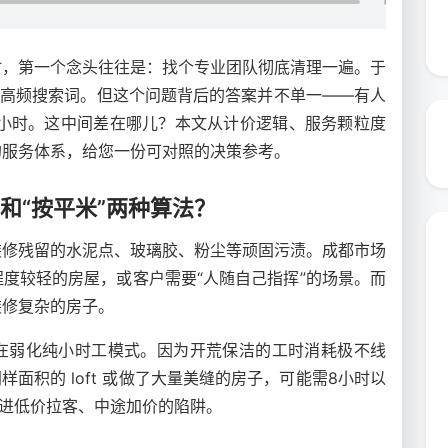
时，第一个念头往往是：找个专业团队彻底清理一遍。于
了高频搜索词。但这个问题背后的答案并不单一——有人
元/小时。这中间差在哪儿？本文从计价逻辑、服务颗粒度
的服务体系，给您一份可对照的决策参考。
和“按平米”两种算法？
装修残留的水泥点、玻璃胶、粉尘等顽固污渍。成都市场
度较轻的房屋，或客户需要“人随自己指挥”的场景。而
装修复杂的房子。
在弱化纯小时工模式。因为开荒保洁的工时消耗极不线
面积的 loft 或做了大量美缝的房子，可能需8小时以
掉进低价拉客、中途加价的陷阱。