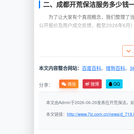
二、成都开荒保洁服务多少钱
为了让大家有个直观概念，我们整理了
公开报价及用户成交反馈，截至2026年6月
服务类型
小时单价范围
适用
个人散工/接单平
35-50元/小
小型
台
时
理
本文内容整合网站：
百度百科
、
搜狗百科
、
3
小型保洁团队
50-70元/小时
普通
微信
微博
QQ
分享：
65-90元/小
精装
品牌化专业公司
本文由Admin于2026-06-29发表在开荒保
时
墅
本文链接：
http://www.7jz.com.cn/news/d_719.
从上表可见，“
成都开荒保洁服务多少钱
低。
成都天均安洁保洁
的技术主管曾分享过一