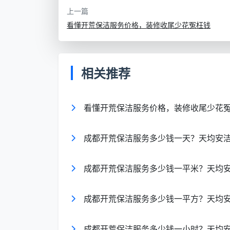
最后做了11个小时花费495元，且玻璃划
上一篇
当，但含了全屋玻璃清洁、五金件养护和施工
看懂开荒保洁服务价格，装修收尾少花冤枉钱
三、影响小时单价与总花费的
相关推荐
1. 房屋装修完成度与垃圾量
是否已撕掉全屋保护膜？地面有无大量
看懂开荒保洁服务价格，装修收尾少花
量和工时。遗留建筑垃圾越多，小时工模式
2. 窗户与落地玻璃面积
成都开荒保洁服务多少钱一天？天均安洁2
开荒保洁中，玻璃清洁是最耗时的工序
擦窗器和多层刮洗，这也是为什么不少成都
成都开荒保洁服务多少钱一平米？天均安
3. 服务人员的专业装备与工艺
成都开荒保洁服务多少钱一平方？天均安
普通抹布与工业吸尘器、家用清洁剂与
洁
明确要求团队上门必带分区毛巾、高温蒸
成都开荒保洁服务多少钱一小时？天均