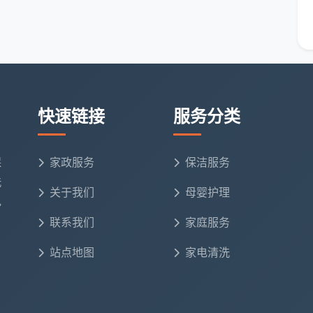
按平米一口价+小时工灵活补单”的混搭方案，比如客户可
洁小时工价格
增购衣帽间除尘、电器外部清洁等增值项。
独特之处
少钱”，而是根据您的户型图和装修照片，提前测算工时
快速链接
服务分类
施工中不断加钟。
、柜体铰链槽等12个易被忽略的部位列入必做清单，不
保
家政服务
保洁服务
洗
关于我们
母婴护理
电
成华、金牛及天府新区主城区域，可预约次日档期，紧
联系我们
家庭服务
站点地图
家电清洗
发现返尘或残留胶印，可申请免费局部返工，这项保障在