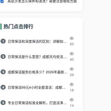
真皮沙发怎么保养和清洗？需要注意哪些方面
热门点击排行
日常保洁和深度保洁的区别：详解如何选择最适合的清洁服务
1
50
日常保洁是什么意思？成都天均安洁带你快速区分“日常vs深度vs开荒”
2
40
成都保洁服务价格多少？2026年最新报价表来了，这一篇看透所有费用
3
29
日常保洁99元4小时全屋清洁：成都天均安洁保洁超值服务全解析
4
18
专业日常保洁标准全解析，打造洁净舒适生活空间
5
14