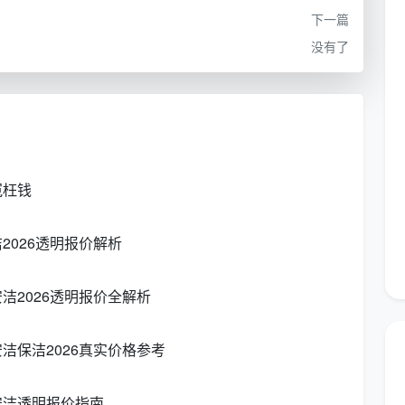
痕问题无人担责；而他们按深度清洁方案介入，总计花费相
下一篇
垃圾归堆，效率提升约30%。
没有了
四个核心变量
水泥块、油漆点？这些直接决定除胶剂、铲刀等耗材的用
冤枉钱
下的总价越不可控。
026透明报价解析
之一。大落地窗、高层封窗多的户型，往往需要专业吸磁
本地保洁公司会把玻璃面积单独折算成加价项。
洁2026透明报价全解析
洁保洁2026真实价格参考
中性石材养护剂的成本差距可达10倍。
成都天均安洁保
汽机、大功率干湿两用吸尘器，避免水泥粉尘划伤瓷砖釉
安洁透明报价指南