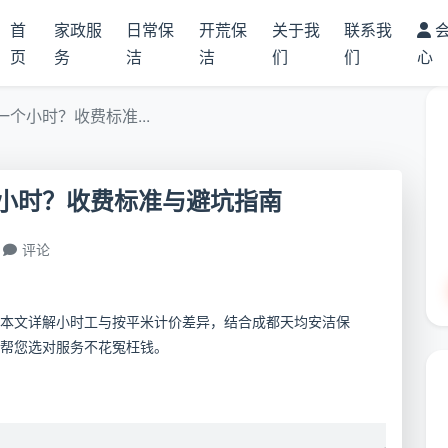
首
家政服
日常保
开荒保
关于我
联系我
页
务
洁
洁
们
们
心
个小时？收费标准...
小时？收费标准与避坑指南
评论
本文详解小时工与按平米计价差异，结合成都天均安洁保
帮您选对服务不花冤枉钱。