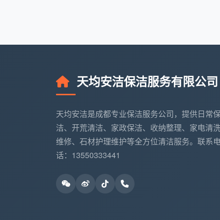
成本反而更低。
成都天均安洁保洁
还提供“
以选定基础开荒一口价，再以优惠的
成都保
五、选择成都天均安洁保洁的
动态计价模型
：不是死板地问“一个小时多
天均安洁保洁服务有限公司
和耗材包，给出接近一口价的预估，避免
隐蔽工程验收表
：将空调回风口、地漏芯
天均安洁是成都专业保洁服务公司，提供日常
留卫生死角。
洁、开荒清洁、家政保洁、收纳整理、家电清
维修、石材护理维护等全方位清洁服务。联系
五区一城全城响应
：锦江、青羊、武侯、
话：13550333441
急开荒不延误搬家。
主动售后巡检
：完工后72小时内客户若
成都开荒保洁市场并不多见。