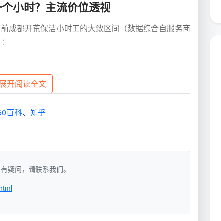
一个小时？主流价位透视
当前成都开荒保洁小时工的大致区间（数据综合自服务商
）：
场景
备注
展开阅读全文
出租房、简单清
工具简陋、无保障，时长易被拖延
60百科
、
知乎
住宅基础开荒
2-3人一组，自备基础工具
房、大平层、别
含专项除胶、石材地板处理等深度服
洁，如有疑问，请联系我们。
务
html
一个小时
”的答案浮动很大，且小时单价低未必最终总价
个案例：一套110㎡三居室，按散工报价45元/小时，