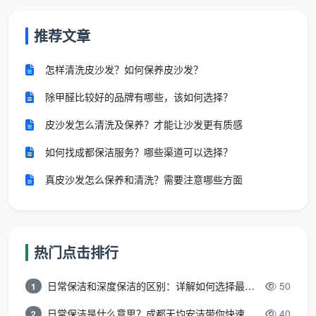
把专业事交给天均安洁保洁，等于是用一次聚餐的
推荐文章
预算，换一个可以拎包入住的家。除了
家庭新房开荒保
洁
，他们也承接
深度保洁
、
搬家后保洁
等延伸服务，方
怎样清洗皮沙发？如何保养皮沙发？
便后续长期维护。
除甲醛比较好的品牌有哪些，该如何选择？
天均安洁开荒保洁全流程，每一步都看得
皮沙发怎么清洗及保养？才能让沙发更有质感
见
如何找成都保洁服务？哪些渠道可以选择？
现场防护
：进门先给门框、已安装的智能门锁做覆膜
保护，避免磕碰。
真皮沙发怎么保养和清洗？需要注意哪些方面
大颗粒清除
：针对水泥块、腻子疙瘩使用平口铲刀倾
斜清理，不伤釉面。
热门点击排行
全屋吸尘
：大功率商用吸尘器从天花边吊开始，一路
吸到地脚线、抽屉滑轨。
日常保洁和深度保洁的区别：详解如何选择最适合的清洁服务
50
1
分区精细擦拭
：不同颜色的毛巾对应不同区域，玻
日常保洁是什么意思？成都天均安洁带你快速区分“日常vs深度vs开荒”
40
2