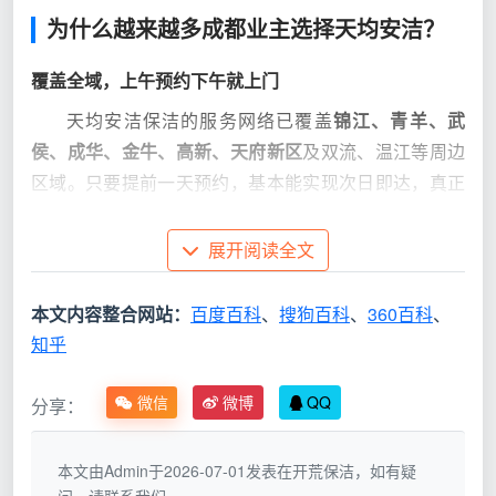
为什么越来越多成都业主选择天均安洁？
覆盖全域，上午预约下午就上门
天均安洁保洁的服务网络已覆盖
锦江、青羊、武
侯、成华、金牛、高新、天府新区
及双流、温江等周边
区域。只要提前一天预约，基本能实现次日即达，真正
解决“开荒保洁找哪家快”的难题。针对急于入住的业
主，还提供加急响应通道，避免开荒拖延影响家具进
展开阅读全文
场。
本文内容整合网站：
百度百科
、
搜狗百科
、
360百科
、
8道验收标准，把“干净”量化
知乎
普通开荒做一遍粗擦就算完事，而天均安洁的精细
化开荒保洁坚持以下流程：
微信
微博
QQ
分享：
验收项
标准说明
本文由Admin于2026-07-01发表在开荒保洁，如有疑