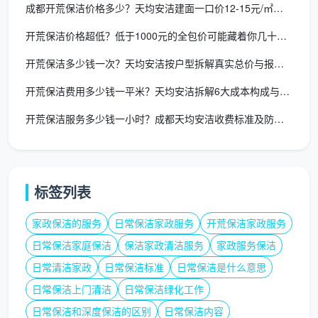
成都开荒保洁价格多少？天均安洁建面一口价12-15元/㎡全包
成华区李先生
：对比了四家，总问“开荒保洁找哪家
开荒保洁价格超低？低于1000元的全包价可能藏着你几十万装修
好”，结果天均安洁不仅把橱柜里面的标签全部撕
开荒保洁多少钱一次？天均安洁按户型拆解真实总价与报价逻辑
净，还把赠送的入户花园玻璃顶给擦了出来，这个细
节直接圈粉。
开荒保洁费用多少钱一平米？天均安洁拆解6大成本构成与真实报价
开荒保洁服务多少钱一小时？成都天均安洁收费标准及防坑手册
开荒保洁找哪家？把答案藏进可量化的细
节里
回到最初的问题：
开荒保洁找哪家
？不如换一个问
标签列表
法——你更愿意相信口头承诺，还是愿意选择把每一处
沟槽吸尘、每一扇玻璃精刮都列为验收项的服务商？成
家政保洁的服务
日常保洁家政服务
开荒保洁家政服务
都天均安洁保洁用8道透明工序、合同式平米计价和全
日常保洁家庭保洁
保洁家政清洁服务
家政服务保洁
城快速上门，让答案不言自明。新房落成的好心情，不
日常清洁家政
日常保洁标准
日常保洁是什么意思
该被一次不彻底的“面子开荒”所消耗。
日常保洁上门清洁
日常保洁绿化工作
现在就联系天均安洁保洁，获取专属的开荒方案与
日常保洁和深度保洁的区别
日常保洁内容