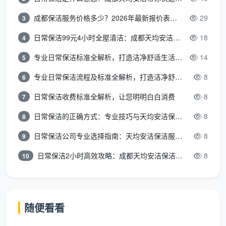
璃、家具、墙面绝不会混用一条抹布。
成都保洁服务价格多少？2026年最新报价表来了，这一篇看透所有费用
29
3
顽固污渍处理
：胶点、油漆点用中性清洁剂点涂，在
日常保洁99元4小时全屋清洁：成都天均安洁保洁超值服务全解析
18
4
不起皮的前提下一点点分解。
专业日常保洁标准全解析，打造洁净舒适生活空间
14
5
整理收尾
：所有移动过的家具配件归位，带走全部保
专业日常保洁流程及标准全解析，打造洁净舒适环境
8
6
洁垃圾。
日常保洁收费标准全解析，让您明明白白消费
8
7
很多客户反馈，体验过一次后，逢人再问“成都开荒
日常保洁的正确方式：专业技巧与天均安洁保洁服务全解析
8
8
保洁找哪家”，都会直接推荐天均安洁。因为标准化的流
程背后，是人手一套的专业工具箱和定期培训的稳定团
日常保洁公司专业选择指南：天均安洁保洁服务全解析
8
9
队，绝不是临时拼凑的散工。
日常保洁2小时高效攻略：成都天均安洁保洁专业时间管理方案
8
10
用过的人怎么说
天府新区张女士
：收房时玻璃上全是水泥点，以为要
随便看看
换玻璃。天均安洁团队用专用药水一点一点溶解，最
后擦得透亮，验收时连窗缝都拿白手套摸了一遍。