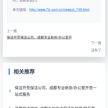
问，请联系我们。
无水泥颗粒、腻子粉残留，导轨沟槽用吸
玻璃窗槽
本文链接：
http://www.7jz.com.cn/news/d_739.html
尘器吸净
无胶印、无蜡层、无划痕，迎光侧视无灰
瓷砖地面
痕
上一篇
保洁开荒保洁公司，成都专业新房/办公室开
定制柜体
内外6面抹净，铰链、合页处无积尘
下一篇
没有了
开关面板
边缘不留漆点，面板擦拭无指印
卫浴五金
龙头、花洒水渍经收干处理，镜面无水痕
相关推荐
踢脚线上
积灰彻底吸除，不因位置隐蔽而跳过
沿
保洁开荒保洁公司，成都专业新房/办公室开荒一
站式服务
窗框凹槽
铲除全部保护膜残胶，槽内无尘粒
灯槽及出