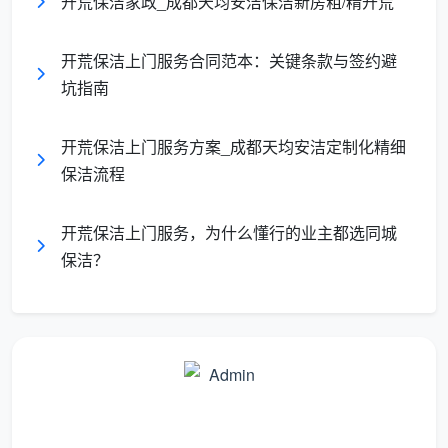
开荒保洁家政_成都天均安洁保洁新房粗/精开荒
反光板和格栅缝隙用软毛刷清灰
风口
开荒保洁上门服务合同范本：关键条款与签约避
[插图2提示词：整洁的客厅刚完成开荒保洁，阳光
坑指南
下的瓷砖地面反光无痕，玻璃窗透彻得仿佛不存在，一
位工作人员正手持验收清单在逐项打钩，远处可见干净
开荒保洁上门服务方案_成都天均安洁定制化精细
的开放式厨房]
保洁流程
按平米计价，把增项锁在合同外
开荒保洁上门服务，为什么懂行的业主都选同城
很多业主搜“开荒保洁找哪家”时，最怕中途加价。
保洁？
天均安洁保洁一律按
建筑面积
透明报价，公摊区域不再
额外收费。无论是普通平层还是复式、跃层，签约时一
次性锁定总费用，绝不出现“玻璃太大加钱”“窗户太多算
额外面积”的临时要求。涉及的长尾需求，比如
新办公室
开荒保洁
、
店铺装修后开荒
，同样根据实际面积统一计
价，帮业主把钱花在明处。