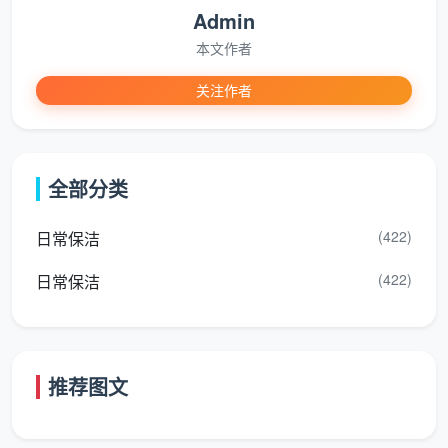
Admin
新房开荒保洁，为什么不该自己做？
本文作者
不少业主出于预算考虑，会在群里问：“开荒保洁找
关注作者
哪家划算？自己干行不行？”答案是：看似省钱，实则容
易踩坑。
工具不对，越擦越花
：装修残留的玻璃胶、美缝剂必
全部分类
须用专用溶解剂，普通湿布只会把它们抹成一片“地
图”。
(422)
日常保洁
顺序混乱，二次污染
：专业团队坚持“从上到下、从
(422)
日常保洁
里到外、由干到湿”，自己擦往往导致擦好的地面又
被天花灰尘二次弄脏。
看不见的粉尘
：石膏粉尘极其细腻，吸入伤肺，普通
推荐图文
的扫帚根本无法彻底清除，需要用工业级大吸力吸尘
器。