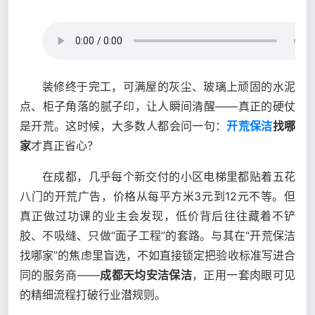
装修终于完工，可满屋的灰尘、玻璃上顽固的水泥
点、柜子角落的腻子印，让人瞬间清醒——真正的硬仗
是开荒。这时候，大多数人都会问一句：
开荒保洁
找哪
家
才真正省心？
在成都，几乎每个新交付的小区电梯里都贴着五花
八门的开荒广告，价格从每平方米3元到12元不等。但
真正做过功课的业主会发现，低价背后往往藏着不铲
胶、不吸缝、只做“面子工程”的套路。与其在“开荒保洁
找哪家”的焦虑里盲选，不如直接锁定把验收标准写进合
同的服务商——
成都天均安洁保洁
，正用一套肉眼可见
的精细流程打破行业潜规则。