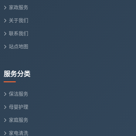
地角线无漆斑”等25项可视化验收点，业主逐项确认
家政服务
再签字。
关于我们
看服务保障
：正规公司会购买家政服务险和财产损坏
险。天均安洁保洁每一单均带保险上门，让开荒过程
联系我们
没有后顾之忧。
站点地图
成都天均安洁保洁：把“开荒”做成安心的交
付
服务分类
回到最初的问题——
开荒保洁是干嘛的
？对天均安
洁来说，它不只是一次清洁，更是一种交付标准。我们
保洁服务
用新居的开荒服务，帮业主抹去装修的最后一丝混乱，
换来一个清澈透亮的新家起点。从天花板检修口到地脚
母婴护理
线槽，从橱柜背板到窗户滑道，所有肉眼可见与不可见
家庭服务
的角落都被归置到最佳状态。如果您在成都及周边，正
在为新房装修后的满屋狼藉发愁，不妨把“开荒保洁是干
家电清洗