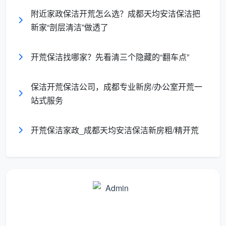
时
附近家政保洁开荒怎么选？成都天均安洁保洁把
新家“剖层清洁”做透了
清
洁
普通家务即可
需专业培训，懂得不同材质清
开荒保洁找哪家？先看清三个隐藏的“翻车点”
难
胜任
洁禁忌
度
保洁开荒保洁公司，成都专业新房/办公室开荒一
站式服务
核
心
彻底清除装修污染，为入住打
维护日常干净
目
底
开荒保洁家政_成都天均安洁保洁新房粗/精开荒
的
从表格不难发现，
开荒保洁是干嘛的
已经很清楚了
——它是用专业的“重型武器”去打一场清洁硬仗，而非
日常维护式的轻擦拭。
为什么新房必须做开荒保洁？三大隐患别