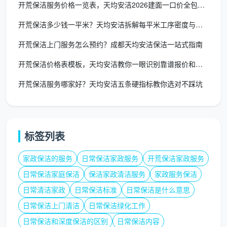
开荒保洁服务价格一览表，天均安洁2026建面一口价全包透明价
一些动手能力强的业主会想，既然知道
开荒保洁是
开荒保洁多少钱一平米？天均安洁拆解每平米工序密度与真实报价
干嘛的
，自己买工具做行不行？我们帮你算一笔透明
开荒保洁上门服务怎么预约？成都天均安洁保洁一站式指南
账：
开荒保洁价格表模板，天均安洁教你一眼识别靠谱报价和隐形陷阱
工具成本
：一台工业级吸尘吸水机、玻璃刮套装、各
开荒保洁服务哪家好？天均安洁五条硬指标教你选对不踩坑
类铲刀和专用除胶剂，购买花费至少800-1500元，
而它们在家中几乎用不到第二次。
时间与体力
：一套90平米新房，2名专业保洁需要5-
标签列表
6小时才能彻底完工，一个人操作往往要耗时两三
天，且腰肌劳损风险极高。
家政保洁的服务
日常保洁家政服务
开荒保洁家政服务
风险成本
：这是最容易被忽略的。非专业人士不知道
日常保洁家庭保洁
保洁家政清洁服务
家政服务保洁
大理石不能用酸性清洁剂、烤漆面板不可用百洁布擦
日常清洁家政
日常保洁标准
日常保洁是什么意思
拭，一旦误操作导致材质腐蚀或划伤，修复费动辄上
日常保洁上门清洁
日常保洁绿化工作
千。
日常保洁和深度保洁的区别
日常保洁内容