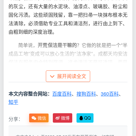
的灰尘，还有大量的水泥块、油漆点、玻璃胶、粉尘和
固化污渍。这些顽固残留，靠一把扫帚一块抹布根本无
法清除，必须借助专业工具和清洁剂，进行由上到下、
由粗到细的深度治理。
简单说，
开荒保洁是干嘛的
？它做的就是把一个“半
成品工地”变成可以放心生活的“洁净家”。成都天均安洁
保洁在服务中会特别强调，这步清洁不是可选项，而是
入住前必须完成的硬标准。
展开阅读全文
开荒保洁与日常保洁有何不同？一张表看
本文内容整合网站：
百度百科
、
搜狗百科
、
360百科
、
懂
知乎
很多人误以为请个钟点工擦擦就行，结果玻璃刮
花、地板腐蚀。我们用一张表对比，你就能直观理解
开
微信
微博
QQ
分享：
荒保洁是干嘛的
，以及为什么它不可替代。