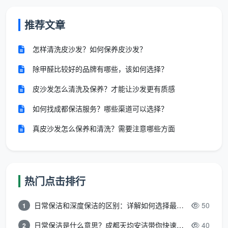
理解了这些，你就不会再问“
开荒保洁是干嘛的
，不
做行不行”了，因为它的确关系到居住安全和装修成果的
推荐文章
保留。
怎样清洗皮沙发？如何保养皮沙发？
开荒保洁具体做哪些项目？天均安洁标准
除甲醛比较好的品牌有哪些，该如何选择？
流程揭秘
皮沙发怎么清洗及保养？才能让沙发更有质感
当你知道
开荒保洁是干嘛的
，下一个关心的一定是
如何找成都保洁服务？哪些渠道可以选择？
“到底做哪些活”。成都天均安洁保洁有一套经过上万个
案例验证的标准流程，我们公开出来，供你监督参考：
真皮沙发怎么保养和清洗？需要注意哪些方面
第一步：基础除尘除渣
大功率吸尘器全面吸尘，覆盖地面、墙面、顶棚
热门点击排行
铲除地面、玻璃及窗框上的水泥块、油漆滴、腻子点
日常保洁和深度保洁的区别：详解如何选择最适合的清洁服务
50
1
清除所有装修保护膜和残留胶带
日常保洁是什么意思？成都天均安洁带你快速区分“日常vs深度vs开荒”
40
2