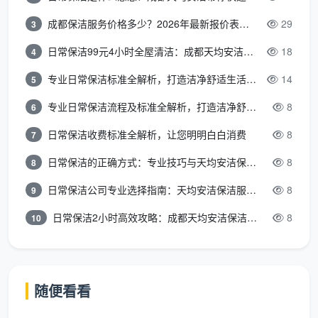
第二步：精细化深度清洁
成都保洁服务价格多少？2026年最新报价表来了，这一篇看透所有费用
29
3
窗户玻璃
：铲刀去胶去漆 → 专业玻璃水刮洗 → 镜面
日常保洁99元4小时全屋清洁：成都天均安洁保洁超值服务全解析
18
4
无水痕
专业日常保洁标准全解析，打造洁净舒适生活空间
14
5
厨房卫生间
：除瓷砖表面蜡层和填缝剂残留，不锈钢
专业日常保洁流程及标准全解析，打造洁净舒适环境
8
6
龙头花洒水垢清理，橱柜内外吸尘擦拭
日常保洁收费标准全解析，让您明明白白消费
8
7
客厅卧室
：开关面板、踢脚线、灯带凹槽逐寸抹尘，
空调风口卸下清洗
日常保洁的正确方式：专业技巧与天均安洁保洁服务全解析
8
8
日常保洁公司专业选择指南：天均安洁保洁服务全解析
8
9
第三步：地面终极处理
日常保洁2小时高效攻略：成都天均安洁保洁专业时间管理方案
8
10
根据材质不同区别对待：木地板用半干精油静电拖
把除静电除尘，瓷砖则用酸性清洁剂稀释后清除残留水
泥薄层，最后全屋高温消毒。
随便看看
自己做还是请专业公司？成都天均安洁给
你算笔账