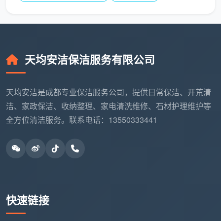
成都天均安洁保洁团队全部经过材质清洁安全培
训，配备对应中性、碱性、溶剂型清洁剂并明确分区使
用，用专业把风险归零。
天均安洁保洁服务有限公司
如何选择靠谱的开荒保洁服务？天均安洁
的3个建议
天均安洁是成都专业保洁服务公司，提供日常保洁、开荒清
市面上都在说
开荒保洁是干嘛的
，但服务品质参差
洁、家政保洁、收纳整理、家电清洗维修、石材护理维护等
不齐。作为深耕成都本地的品牌，我们给出三个选择标
全方位清洁服务。联系电话：13550333441
准：
看是否派单给外包个人
：很多平台接单后临时找人，
无培训无保险。天均安洁坚持自有员工制，固定班组
上岗，入户前统一扫码登记。
看验收标准是否量化
：不能只看“干不干净”。我们设
快速链接
定了“玻璃无胶点、窗槽无沙粒、柜内手摸无白灰、