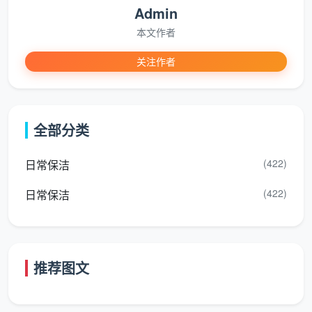
Admin
忽视
本文作者
彻底弄明白
开荒保洁是干嘛的
之后，你自然会理解
关注作者
跳过它的风险。成都天均安洁保洁在日常服务中总结出
三大不可忽视的隐患：
健康呼吸的隐形杀手
：装修粉尘颗粒极小，可长时间
全部分类
悬浮，含有甲醛吸附颗粒和水泥硅尘，直接入住会持
续刺激呼吸道。
(422)
日常保洁
家具软装的无形杀手
：地板缝隙的砂砾会磨花高档木
(422)
日常保洁
地板和瓷砖釉面；窗户轨道里的水泥块可能损坏滑
轮，导致推拉异响甚至脱轨。
顽固污渍的永久固化
：乳胶漆和玻璃胶一旦彻底干透
推荐图文
硬化，会与玻璃、石材表面发生微渗透，后期极难处
理，甚至需要更换材料。