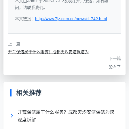
本文由Admin于2026-07-02发表在开荒保洁，如有疑
对
问，请联系我们。
比
日常保洁
开荒保洁
本文链接：
http://www.7jz.com.cn/news/d_742.html
维
度
清
上一篇
洁
生活浮尘、轻
装修残留：水泥、乳胶漆、玻
开荒保洁属于什么服务？成都天均安洁保洁为
对
度油污
璃胶、金属划痕
下一篇
象
没有了
使
用
抹布、拖把、
大功率吸尘吸水机、铲刀、玻
相关推荐
工
普通清洁剂
璃刮、专用除胶除漆剂
具
开荒保洁属于什么服务？成都天均安洁保洁为您
作
深度拆解
业
2-3小时
数人团队作战，通常4-8小时
耗