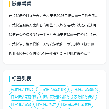
50平米房子的最大特点就是过道窄，稍大一点的设
随便看看
备或者过多的人员反而彼此磕碰。天均安洁针对这一户
开荒保洁价目详细表，天均安洁2026年按建面一口价全包透明明
型，每次安排1-2名经验丰富的保洁师，携带可拆卸伸缩
杆和紧凑型吸尘器，操作节奏快，不给小空间添堵，也
开荒保洁服务方案内容有哪些？天均安洁4大模块定制透明方案
减少了对左邻右舍的干扰。
保洁开荒价格多少钱一平方？天均安洁建面一口价12-15元/㎡
[插图2提示词：一个25平方米的单身公寓开荒保洁
开荒保洁价格表模板，天均安洁教你一眼识别靠谱报价和隐形陷阱
前后对比图，左侧画面显示装修后的狼藉：地面保护
物业小区开荒保洁多少钱一平米？别再只盯着低价看了
膜、油漆桶、满地灰尘和纸箱；右侧画面为同一空间清
洁后，木地板干净反光，床和沙发已摆放整齐，窗明几
净，墙上挂有艺术画，展示小空间从工地变成温馨小窝
的惊喜变化。]
标签列表
哪些场景尤其需要“50平米内”的专项开荒
家政保洁的服务
日常保洁家政服务
开荒保洁家政服务
服务？
日常保洁家庭保洁
保洁家政清洁服务
家政服务保洁
新交付的精装公寓
：开发商做了基础保洁，但橱柜内
日常清洁家政
日常保洁标准
日常保洁是什么意思