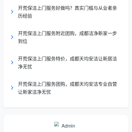
排
到地板依次吸尘
灰高处
开荒保洁上门服务好做吗？真实门槛与从业者亲
尘
历经验
3.
开荒保洁上门服务附近团购，成都洁净新家一步
厨
清除橱柜内外标签、
因小厨房台面局促，
到位
房
保护膜残留，处理台
采用局部蒸汽溶解，
开
面胶渍和水泥点
避免大面积水流
荒
开荒保洁上门服务特价，成都天均安洁让新居洁
净无忧
4.
卫
刷洗砖缝、马桶底
重点清理卫浴五金接
开荒保洁上门服务团购，成都天均安洁专业自营
生
座、淋浴屏玻璃水垢
触面的装修保护蜡和
让新家洁净无忧
间
及金属件氧化斑点
水泥飞溅
攻
坚
5.
门
铲除玻璃及窗框上的
针对推拉窗槽轨里的