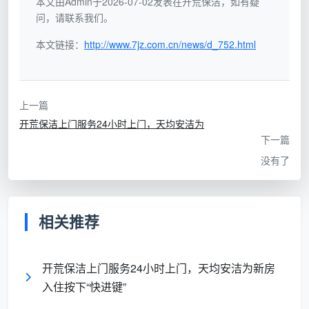
本文由Admin于2026-07-02发表在开荒保洁，如有疑
不会因为总面积小而缩水工序。
问，请联系我们。
本文链接：
http://www.7jz.com.cn/news/d_752.html
服务流程：50平米的小家，一样走完八大
步骤
上一篇
步
针对小户型的特别做
内容
开荒保洁上门服务24小时上门，天均安洁为
骤
法
下一篇
没有了
1.
现
对已安装的开关面
因为空间紧凑，保护
场
板、门把手、踢脚线
范围更需精确，避免
保
等做简易覆膜
药剂溅到已完成面
相关推荐
护
开荒保洁上门服务24小时上门，天均安洁为新房
2.
全
入住按下“快进键”
使用带HEPA滤网的工
侧重柜体顶部、床箱
屋
业吸尘器，从天花板
内部、窗帘轨道等积