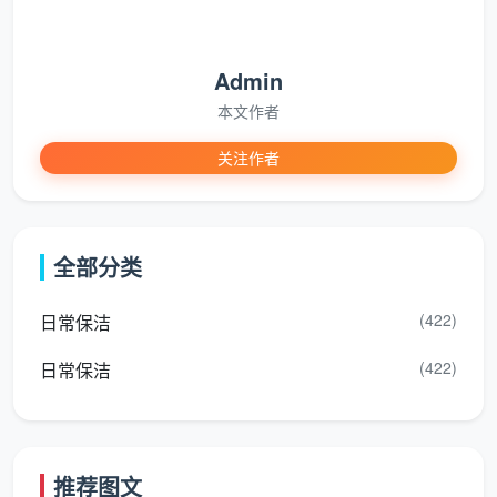
窗
漆点、水泥，再用双
沙石使用专用吸头逐
玻
面刮清洁至无水痕
槽清吸
璃
Admin
本文作者
6.
关注作者
墙
面
用微湿纳米海绵擦除
留意墙角与踢脚线交
及
墙上的铅笔印、指纹
界处的落灰，以手工
踢
和浮灰
一寸寸清抹
全部分类
脚
线
(422)
日常保洁
7.
(422)
日常保洁
地
根据木地板、瓷砖等
小户型地面不易完全
面
不同材质选用对应清
干透，配备干拖布二
收
洁剂拖洗
次收干
尾
推荐图文