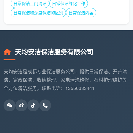
部、窗槽和卫生间角落往往依旧藏污纳垢，入住前需
日常保洁上门清洁
日常保洁绿化工作
要一次彻底的开荒。
日常保洁和深度保洁的区别
日常保洁内容
老房局部翻新后
：只重装了厨卫或刷了墙的小户型，
粉尘污染弥漫全屋，需整体精细除尘。
出租房快速出房
：房东希望尽快上架照片，要求清洁
天均安洁保洁服务有限公司
完就能拍出亮敞的宣传图，
开荒保洁上门服务50平
米内
可以实现当天清洁、当天拍摄，加速出租周期。
天均安洁是成都专业保洁服务公司，提供日常保洁、开荒清
从天均安洁的小户型开荒服务里，业主能
洁、家政保洁、收纳整理、家电清洗维修、石材护理维护等
得到什么？
全方位清洁服务。联系电话：13550333441
一个看似不起眼的50平米空间，承载的却是年轻人
独立的起点、新婚的过渡或者投资者收益的来源。成都
天均安洁保洁不愿让这样重要的空间，在清洁环节受到
区别对待。依旧快速上门，依旧八道工序，依旧逐项验
收——即便您的家正好落在
开荒保洁上门服务50平米内