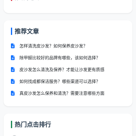
8.
逐
因面积小，验收十分
与业主一起按清单对
项
钟即可全覆盖，但每
照检查，签字确认
验
个点位都不遗漏
推荐文章
收
怎样清洗皮沙发？如何保养皮沙发？
无论订单面积多大，这八步流程在天均安洁的
开荒
除甲醛比较好的品牌有哪些，该如何选择？
保洁上门服务50平米内
项目里一样不省。正是因为坚持
皮沙发怎么清洗及保养？才能让沙发更有质感
这套标准，才让很多年轻业主感叹：“原来小房子也能享
受这么细致的开荒！”
如何找成都保洁服务？哪些渠道可以选择？
真皮沙发怎么保养和清洗？需要注意哪些方面
小空间精保洁，天均安洁的三大独到之处
不设“小单起步价”，计费更友好
很多保洁公司对小户型设置低消，导致50平米内的
热门点击排行
开荒清洁单价反而高于大户型。天均安洁采取
按套内实