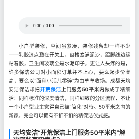
小户型装修，空间虽紧凑，装修残留却一样不少
——乳胶漆点溅在开关上，窗槽塞满泥沙，踢脚线边缘
粘着胶，卫生间玻璃全是水泥印子。更让人头疼的是，
许多保洁公司对小面积订单并不上心，要么起步价虚
高，要么以“面积小活儿零碎”为由草草收场。成都天均
安洁保洁却把
开荒保洁
上门服务50平米内
做成了精细
活：同样标准的深度清洁，同样细致的分区流程，不让
一个小户型业主觉得自己被“简化”对待。50平米之内的
新家，完全可以拥有不折不扣的精保洁仪式感。
天均安洁“开荒保洁上门服务50平米内”解