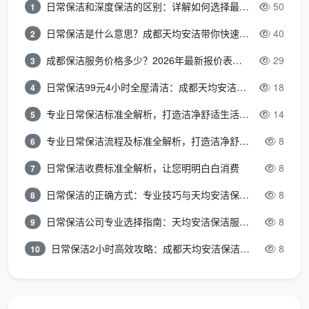
作面积灵活评估
的方式，50平米以下的公寓、开间、单
日常保洁和深度保洁的区别：详解如何选择最适合的清洁服务
50
1
配都根据实际脏污程度合理报价，不搞“起步价翻倍”，
日常保洁是什么意思？成都天均安洁带你快速区分“日常vs深度vs开荒”
40
2
让过渡性住房或出租房的清洁成本真正可控。成都的“小
成都保洁服务价格多少？2026年最新报价表来了，这一篇看透所有费用
29
3
户型开荒保洁上门服务”价格透明，这是业主在选择时可
以参考的重要信息。
日常保洁99元4小时全屋清洁：成都天均安洁保洁超值服务全解析
18
4
专业日常保洁标准全解析，打造洁净舒适生活空间
14
5
工具和药剂的“微型适配”
普通开荒铲刀尺寸大，在小空间转角、窄缝里施展
专业日常保洁流程及标准全解析，打造洁净舒适环境
8
6
不开。天均安洁的保洁师随身携带小头铲、笔式除胶
日常保洁收费标准全解析，让您明明白白消费
8
7
器、迷你玻璃刮等微型工具，处理衣柜内侧与墙体之间
日常保洁的正确方式：专业技巧与天均安洁保洁服务全解析
8
8
的2厘米缝隙、或者超窄的厨房移门轨道槽都得心应
手。清洁剂方面，提供无刺激气味的中性配方，特别适
日常保洁公司专业选择指南：天均安洁保洁服务全解析
8
9
合通风不足的小户型，清洁后短时间就能放心关窗睡
日常保洁2小时高效攻略：成都天均安洁保洁专业时间管理方案
8
10
觉。
小型团队机动，不挤占有限过道