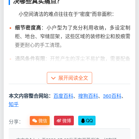
决哪些真实痛点？
小空间清洁的难点往往在于“密度”而非面积：
细节密度高
：小户型为了充分利用收纳，多设定制
柜、地台、窄缝层架，这些区域的装修粉尘和胶痕需
要更耐心的手工清理。
通风条件有限
：开荒产生的浮尘不易扩散，需要配备
大功率吸尘设备，并采取湿式作业，天均安洁的工具
组合正好对口解决。
展开阅读全文
对“可立即入住”要求更高
：很多50平米以下的公寓是
本文内容整合网站：
百度百科
、
搜狗百科
、
360百科
、
过渡性居住或出租，装修完恨不得当天就能拎包入
知乎
住，这就对上门时效和清洁彻底度提出了双重挑战。
微信
微博
QQ
天均安洁的
开荒保洁上门服务50平米内
并非简单把
分享：
大户型服务压缩进小空间，而是根据小户型的动线，重
新规划了专注重点，确保厨房、卫生间这些污渍重灾区