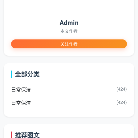
格会出现波动？区别往往藏在流程和工具里。天均安洁
保洁的开荒上门服务，通常遵循一套固定的作业流程，
Admin
这也能够解释一部分成本构成：
本文作者
第一步：现场评估与防护
上门后，领队会先检查装修残留情况，确认重点难点区
关注作者
域，并对已安装好的五金件、木地板边缘等进行简单遮
蔽保护，防止二次划伤。
全部分类
第二步：由上到下，除尘去渍
使用大功率吸尘器对全屋墙面、吊顶、柜体内部进行首
(424)
日常保洁
次吸尘。这一步对清除腻子粉残余至关重要，能避免后
续湿擦造成泥浆污染。
(424)
日常保洁
第三步：分区深度处理
窗户窗槽
：先铲除玻璃和窗框上粘附的水泥、胶渍，
推荐图文
再用专用刷头和清洁剂精细处理槽内积灰，最后擦净