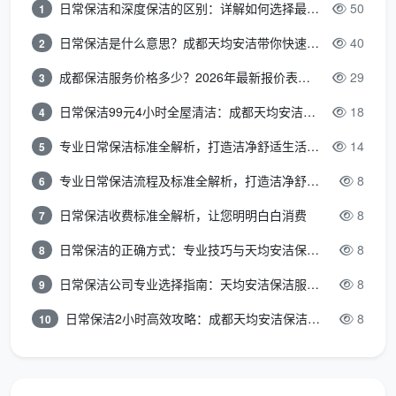
在讨论“成都开荒保洁上门服务一般多少钱”时，除
日常保洁和深度保洁的区别：详解如何选择最适合的清洁服务
50
1
了关注数字，更需要警惕一些超低报价背后可能隐藏的
日常保洁是什么意思？成都天均安洁带你快速区分“日常vs深度vs开荒”
40
2
问题：
成都保洁服务价格多少？2026年最新报价表来了，这一篇看透所有费用
29
3
面积计算不实
：部分服务方可能按建筑面积而非套内
日常保洁99元4小时全屋清洁：成都天均安洁保洁超值服务全解析
18
4
面积计算，或者“估”得比较粗放，签单前最好确认计
价基准。
专业日常保洁标准全解析，打造洁净舒适生活空间
14
5
专业日常保洁流程及标准全解析，打造洁净舒适环境
8
6
服务内容模糊
：有些报价听起来便宜，但不含玻璃清
洁、不含橱柜内部吸尘，等到上门后再逐项加价。清
日常保洁收费标准全解析，让您明明白白消费
8
7
晰的服务清单十分必要。
日常保洁的正确方式：专业技巧与天均安洁保洁服务全解析
8
8
清洁剂与工具加价
：明确询问是否包含专用腻子铲除
日常保洁公司专业选择指南：天均安洁保洁服务全解析
8
9
剂、不锈钢清洁剂等消耗品，避免事后产生额外材料
日常保洁2小时高效攻略：成都天均安洁保洁专业时间管理方案
8
10
费。
空头承诺
：口头承诺“弄干净为止”，实际却草草收
场。选择像天均安洁保洁这样有固定流程和服务标准