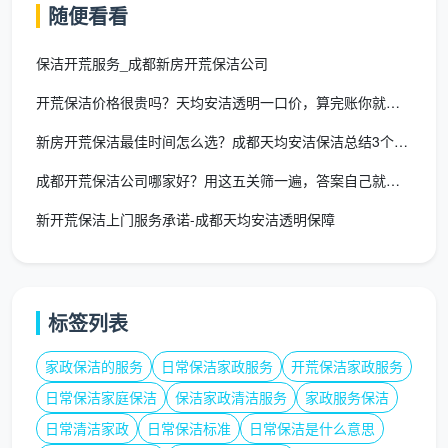
随便看看
的团队，可以让过程更有确定性。
下一次当你在深夜刷着手机，琢磨“成都开荒保洁上
保洁开荒服务_成都新房开荒保洁公司
门服务一般多少钱”的时候，希望这篇文章能帮你把视线
开荒保洁价格很贵吗？天均安洁透明一口价，算完账你就知道不贵
从单一的价格数字，转移到构成这份报价的房屋状况、
新房开荒保洁最佳时间怎么选？成都天均安洁保洁总结3个黄金节点
服务精细度和流程可靠度上来。干净的新家是美好生活
的起点，把这份起点的准备工作交给认真的人，本身就
成都开荒保洁公司哪家好？用这五关筛一遍，答案自己就浮出来了
是对自己投入装修心血的最好尊重。天均安洁保洁一直
新开荒保洁上门服务承诺-成都天均安洁透明保障
在这个细分领域里耐心打磨，只为让你的新家，从第一
次见面开始，就呈现它最该有的清澈模样。
标签列表
家政保洁的服务
日常保洁家政服务
开荒保洁家政服务
日常保洁家庭保洁
保洁家政清洁服务
家政服务保洁
日常清洁家政
日常保洁标准
日常保洁是什么意思