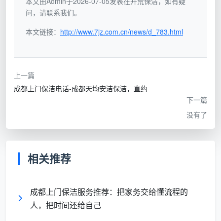
本文由Admin于2026-07-05发表在开荒保洁，如有疑
问，请联系我们。
为了让你对“成都开荒保洁上门服务一般多少钱”有
个更清晰的概念，这里整理了一份基于当前市场行情和
本文链接：
http://www.7jz.com.cn/news/d_783.html
天均安洁保洁常规服务模式的价格框架。请注意，这并
非绝对定价，而是用来参考的合理区间。
上一篇
房屋类
建筑面
估算总价
成都上门保洁电话-成都天均安洁保洁，直约
参考收费方式
型
积
区间
下一篇
没有了
50
小户型/
600元 –
㎡-70
按套 / 按面积
公寓
1000元
㎡
相关推荐
80
标准套
按面积（约 8-
800元 –
㎡-100
成都上门保洁服务推荐：把家务交给懂流程的
二/套三
12元/㎡）
1500元
㎡
人，把时间还给自己