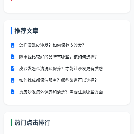
正反玻璃。
厨房与卫生间
：重点清理瓷砖表面的蜡层、填缝剂残
留，以及柜体内外的安装粉尘。不锈钢五金件会用中
推荐文章
性清洁剂擦拭，不留手印。
怎样清洗皮沙发？如何保养皮沙发？
地面收尾
：全屋处理结束后，最后对地面进行湿拖清
除甲醛比较好的品牌有哪些，该如何选择？
洁。如果是木地板，会特别注意控制抹布含水量。
皮沙发怎么清洗及保养？才能让沙发更有质感
第四步：自检与验收
领队会检查开关面板、地脚线、推拉门地轨等易遗漏位
如何找成都保洁服务？哪些渠道可以选择？
置，并邀请业主一同确认。这个过程所投入的工时、专
真皮沙发怎么保养和清洗？需要注意哪些方面
业清洁剂和工具损耗，构成了价格的一部分，也让“
成都
开荒保洁一般多少钱一次
”这个问题有了更侧重于品质的
答案。
热门点击排行
避开报价中的隐形“坑”