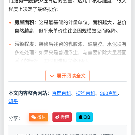
门服务一般多少钱
背后的变量。这几个核心维度，很大
程度上决定了最终报价：
房屋面积
：这是最基础的计量单位。面积越大，总价
自然越高，但平米单价往往会因规模效应而略降。
污染程度
：装修后残留的乳胶漆、玻璃胶、水泥块有
多难处理？如果只是普通浮尘，与需要铲除大量凝固
腻子的情况，工时和难度完全不同。
服务精细度
：是仅做表面除尘，还是包含全屋玻璃
展开阅读全文
（含窗框沟槽）、厨卫细节、地脚线、开关面板、柜
体内部深度擦拭？精细化服务会让单价有所上升。
本文内容整合网站：
百度百科
、
搜狗百科
、
360百科
、
知乎
户型结构
：跃层、复式、大平层与紧凑型套三套四，
在打扫时的动线复杂程度和需要处理的玻璃面积差异
微信
微博
QQ
分享：
显著。
2026年成都开荒保洁上门服务价格参考