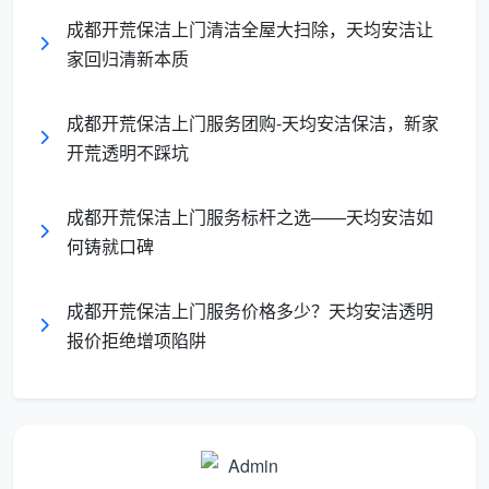
120
大平层/
按面积（约 7-
1200元 –
成都开荒保洁上门清洁全屋大扫除，天均安洁让
㎡-160
套四
10元/㎡）
2200元
家回归清新本质
㎡
跃层/别
180㎡
2200元以
成都开荒保洁上门服务团购-天均安洁保洁，新家
按面积或面议
墅
以上
上
开荒透明不踩坑
需要特别说明的是，这份表格体现的是包含全屋玻
成都开荒保洁上门服务标杆之选——天均安洁如
璃清洁、地面深度清洁、厨卫基础处理的普遍行情。如
何铸就口碑
果遇到墙面大面积水泥块、油漆点需要铲除，或柜体内
部有大量木屑需要吸尘擦拭，则会单独视工作量增加一
成都开荒保洁上门服务价格多少？天均安洁透明
些费用。了解这些，当你再去搜索“成都新房开荒保洁多
报价拒绝增项陷阱
少钱一平”或“
成都开荒保洁收费标准
”时，心里便有了一
杆秤。
服务流程里藏着的“价值差”
为什么看起来都是“开荒保洁”，不同团队报出的价