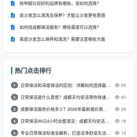
除甲醛比较好的品牌有哪些，该如何选择？
写入合同的，才值得继续往下谈。
皮沙发怎么清洗及保养？才能让沙发更有质感
[插图1提示词：成都天均安洁保洁的保洁员身穿整
洁蓝色工服，在一套新居的客厅里，将一份印有“12项精
如何找成都保洁服务？哪些渠道可以选择？
保洁服务确认单”的文件夹递给业主，保洁员面带微笑正
真皮沙发怎么保养和清洗？需要注意哪些方面
在逐项讲解，业主认真聆听并核对。二人身后是擦得一
尘不染的落地窗和洁净光亮的地砖，窗外阳光明亮。画
面传递出透明交付、逐项验收、坦诚沟通的专业服务氛
围。]
热门点击排行
三、第三关：团队与工具关——上门的是“正规军”还是
日常保洁和深度保洁的区别：详解如何选择最适合的清洁服务
50
1
“临时工”
日常保洁是什么意思？成都天均安洁带你快速区分“日常vs深度vs开荒”
40
2
“成都开荒保洁公司哪家好”，第三关看上门的人是
谁、带什么工具来。
成都保洁服务价格多少？2026年最新报价表来了，这一篇看透所有费用
29
3
日常保洁99元4小时全屋清洁：成都天均安洁保洁超值服务全解析
18
4
看团队归属。
上门的是公司自有固定员工，还是临
时拼凑的散工？前者有统一培训、统一工服、标准分
专业日常保洁标准全解析，打造洁净舒适生活空间
14
5