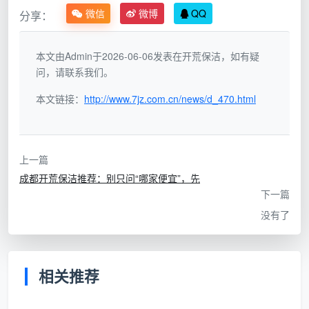
微信
微博
QQ
分享：
面积一
证面
面积基数你一眼可核，总价签合
口价全
积，12
同就锁定，全程零增项
包
项全包”
本文由Admin于2026-06-06发表在开荒保洁，如有疑
问，请联系我们。
成都天均安洁保洁用的是第三种——以房产证上的
本文链接：
http://www.7jz.com.cn/news/d_470.html
建筑面积为唯一计价基准。100平米就是100平，不需要
你拿着尺子去和工人争论“阳台算不算面积”。在判断
成
都开荒保洁公司哪家好
时，你可以直接问对方：“你家按
上一篇
什么面积算？总价写进合同后还会不会变？”回答含糊
成都开荒保洁推荐：别只问“哪家便宜”，先
的，报价再低也不要往下谈了。
下一篇
没有了
二、第二关：服务清单关——只报总价不列明细，藏着
无数增项空间
很多公司在回答“成都开荒保洁公司哪家好”时，会
相关推荐
强调自己“价格实惠”“全屋开荒一口价”。但“全屋开荒”四
个字，不同公司的定义天差地别。