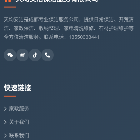
极少数区域可能出现轻微返灰，这在业内叫“沉降返
尘”，是正常的物理现象。一家公司对自己交付质量有没
天均安洁是成都专业保洁服务公司，提供日常保洁、开荒清
有信心，就看它敢不敢把售后承诺写进合同。
洁、家政保洁、收纳整理、家电清洗维修、石材护理维护等
游击队模式
：做完拿钱就走，几天后发现问题，电话
全方位清洁服务。联系电话：13550333441
已经打不通了
正规公司模式
：承诺一个合理的售后期，出现非人为
返污免费返工
成都天均安洁保洁承诺72小时内非人为二次污染免
快速链接
费上门返工，这一条写在合同里。在衡量
成都开荒保洁
公司哪家好
时，这是最后一道筛子——敢把售后承诺写
下来的，才是真正在意口碑和复购率的公司。
家政服务
六、成都开荒保洁公司哪家好？拿面积直接对号入座，
关于我们
心里就有底了
联系我们
过了上面五关，你还需要一个透明的价格参考。成