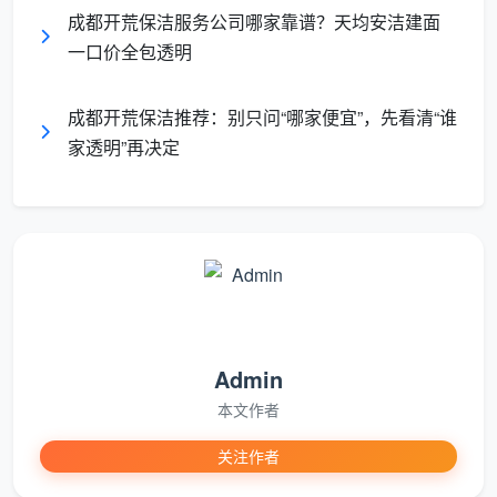
成都开荒保洁服务公司哪家靠谱？天均安洁建面
成都天均安洁保洁的标准是12项精保洁，不是口头
一口价全包透明
承诺，而是写在服务确认单上、做完一项勾一项、业主
逐项验收的纸面清单：
成都开荒保洁推荐：别只问“哪家便宜”，先看清“谁
全屋玻璃内外、窗框轨道凹槽、纱窗、阳台移门玻璃
家透明”再决定
及地轨
天花边角、灯带槽、空调风口除尘，墙面浮灰清除
全屋开关插座面板边缘腻子清理，筒灯射灯表面擦拭
厨房吊柜地柜内外及抽屉全拆吸尘擦拭，台面漆点胶
点铲除，烟机灶具墙面瓷砖清洁
Admin
卫生间墙地砖水泥点清除，淋浴玻璃及五金除垢擦
本文作者
亮，马桶内外消毒，地漏清掏
关注作者
全屋衣柜储物柜隔板抽屉逐一取出吸尘擦拭，门板胶