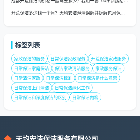
成都开荒保洁的价格一般需要多少？我用一套100㎡新房给你算了
低价开荒团队为省成本，常使用强酸类廉价清洁
开荒保洁多少钱一个月？天均安洁澄清误解并拆解包月保洁真实费用
剂。五金件当时擦得锃亮，几天后水龙头和花洒表面开
始出现氧化斑点，而且这个过程不可逆——镀层一旦被
腐蚀，只能换新的。强酸清洁剂的刺鼻气味对呼吸道敏
标签列表
感的小孩和老人更是持续的刺激。
成都天均安洁保洁统一使用进口中性清洁剂，对瓷
家政保洁的服务
日常保洁家政服务
开荒保洁家政服务
砖釉面、不锈钢镀层、木地板表面零腐蚀，这是写进合
日常保洁家庭保洁
保洁家政清洁服务
家政服务保洁
同的承诺。在判断
成都靠谱开荒保洁公司
时，你可以直
日常清洁家政
日常保洁标准
日常保洁是什么意思
接问：“你们擦五金件用什么清洁剂？能不能写在合同
日常保洁上门清洁
日常保洁绿化工作
里？”对方如果回答“就用普通的，你放心”但说不出具体
日常保洁和深度保洁的区别
日常保洁内容
品牌和类型，风险就是你的。
五、第五关：售后保障关——“做完即走”的公司，等于
没有售后
开荒保洁做完后几天，随着空气流通和室内干燥，
天均安洁保洁服务有限公司