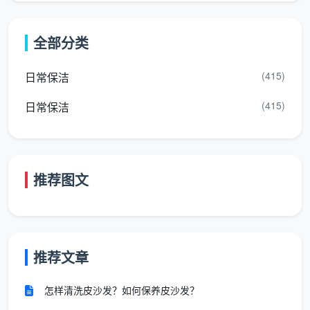
印去除
室内门门套门锁清洁，全屋踢脚线上沿除尘和漆点铲
全部分类
除
(415)
日常保洁
全屋地面漆点腻子点胶点手工铲除，吸尘后深度湿拖
(415)
日常保洁
两遍
窗台石飘窗台粉尘彻底清除
强弱电箱内部除尘，明装管道表面擦拭
推荐图文
空调新风滤网简易拆卸除尘
粉尘碎屑打包并移至小区指定堆放点
推荐文章
在衡量
成都开荒保洁公司哪家靠谱
时，你可以拿着
这份清单去问任何一家公司：你们的全屋开荒含不含这
怎样清洗皮沙发？如何保养皮沙发？
几项？哪些不含？不含的项目怎么收费？能逐项确认并