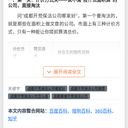
一、第一关：计价方式关——说不清“按什么面积算”的
公司，直接淘汰
问“成都开荒保洁公司哪家好”，第一个要淘汰的，
就是那些在面积上做文章的公司。市面上有三种计价方
式，只有一种能让你提前算清总价。
计价方
常见话
对业主的隐性风险
式
术
“5元/㎡
阳台、飘窗、过道全计入，建面
展开阅读全文
按套内
全屋开
100㎡能被量到115㎡以上，单价
面积算
荒”
因面积注水而失真
关键字：
成都开荒保洁公司哪家好
成都开荒保洁公司推荐
成都开荒保洁公司怎么选
成都靠谱开荒保洁公司
“三室一
进场后擦外窗、吸柜内、铲漆点
按项目
厅一口
全变增项，总价从800轻松翻至
拆包算
本文内容整合网站：
百度百科
、
搜狗百科
、
360百科
、
价800”
1800+
知乎
按建筑
“按房产