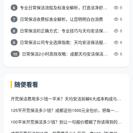
工，一组两人各自负责固定模块，配合高效。后者昨天
专业日常保洁流程及标准全解析，打造洁净舒适环境
8
6
可能在别处打零工，今天来开荒，质量全靠运气。成都
天均安洁保洁全部为自有团队，每一组保洁员都经过系
日常保洁收费标准全解析，让您明明白白消费
8
7
统培训，知道不同材质用不同的工具和清洁剂。
日常保洁的正确方式：专业技巧与天均安洁保洁服务全解析
8
8
看装备齐全度。
专业公司上门带的是大功率商用吸
日常保洁公司专业选择指南：天均安洁保洁服务全解析
8
9
尘器、分类毛巾、专业铲刀组、玻璃刮和伸缩杆、进口
日常保洁2小时高效攻略：成都天均安洁保洁专业时间管理方案
8
10
中性清洁剂。非专业团队手里常常只有拖把、水桶和几
块旧毛巾——不是他们不想做好，是装备根本不支持精
保洁标准。你可以问对方一句：“你们擦高窗外窗用什么
工具？”回答“我们有梯子”却没有伸缩杆和玻璃刮的，高
随便看看
窗清洁基本靠糊弄。
开荒保洁费用多少钱一平米？天均安洁拆解6大成本构成与真实报价
四、第四关：清洁剂关——用什么清洁剂，直接关系到
你家人的健康和装修寿命
125平开荒保洁多少钱？成都这份1500元全包价，把每一分都
这一关是绝大多数业主在问“成都开荒保洁公司哪家
100平米开荒保洁多少钱？别让一句报价模糊了你该得到的服务
好”时最容易忽略的，但恰恰是最要命的一关。