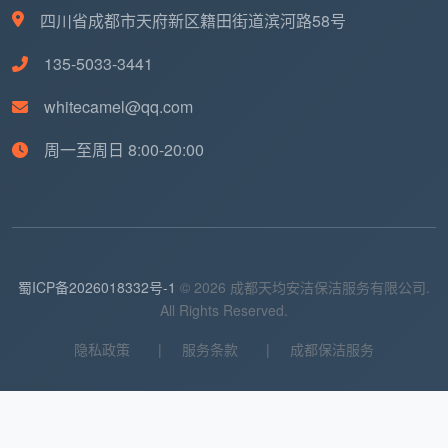
四川省成都市天府新区籍田街道滨河路58号
表内总价已含全部12项精保洁服务。半包/清
135-5033-3441
包装修因漆点水泥渍更多，勘场后单价可能小幅
whitecamel@qq.com
调整，但均在合同内锁定，中途不增项。
周一至周日 8:00-20:00
以成都最普遍的100平米新房为例：总价1300元，
12大项全包，自有团队带着进口中性清洁剂和全套专业
设备上门，做完一项勾一项，你逐项验收签字。
蜀ICP备2026018332号-1
© 2026 成都天均安洁保洁服务有限公司.
七、再问“成都开荒保洁公司哪家好”，你已经不是那个
All Rights Reserved.
只看报价的小白了
隐私政策
|
服务条款
|
成都保洁服务
当你在业主群或搜索框里再次问出“成都开荒保洁公
司哪家好”时，你不再是一个等着别人给答案的业主。你
手里有五把尺子：问计价方式——按建面还是套内，总
价能不能提前锁定；要服务清单——12项精保洁是不是