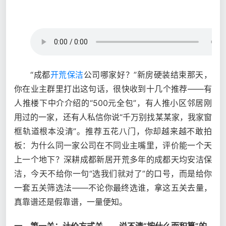
“成都
开荒保洁
公司哪家好？”新房硬装结束那天，
你在业主群里打出这句话，很快收到十几个推荐——有
人推楼下中介介绍的“500元全包”，有人推小区邻居刚
用过的一家，还有人私信你说“千万别找某某家，我家窗
框轨道根本没清”。推荐五花八门，你却越来越不敢拍
板：为什么同一家公司在不同业主嘴里，评价能一个天
上一个地下？深耕成都新居开荒多年的成都天均安洁保
洁，今天不给你一句“选我们就对了”的口号，而是给你
一套五关筛选法——不论你最终选谁，拿这五关去量，
真靠谱还是假靠谱，一量便知。