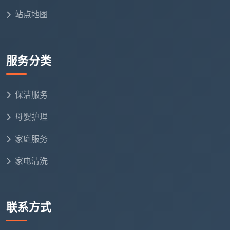
都天均安洁保洁的收费标准完全公开，按建筑面积一口
站点地图
价全包。
精装开荒一口
服务分类
建筑面积
适合家庭
价
保洁服务
900 - 1200
两居室、小三
60-80㎡
元
房
母婴护理
960 - 1560
家庭服务
80-120㎡
标准三居室
元
家电清洗
1200 - 1800
大三房、大平
120-150㎡
元
层
联系方式
150㎡以上／复式别
按实勘估价
跃层、联排
墅