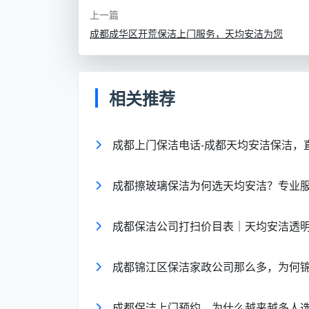
服务区
深度清洁内容
上一篇
域
成都成华区开荒保洁上门服务，天均安洁为您
卧室
床垫深层除螨、衣柜顶部除尘、纱窗
相关推荐
沙发缝隙吸尘、地毯湿抽清洗、窗帘
客厅
擦拭
成都上门保洁电话-成都天均安洁保洁，
油烟机面板及油网蒸洗、橱柜内外油
厨房
除霉
成都擦玻璃保洁为何选天均安洁？专业
淋浴玻璃水垢刮除、瓷砖缝隙霉根处
卫生间
成都保洁公司打扫价目表｜天均安洁透
地漏防臭清洁
阳台
推拉门轨道清掏、外墙灰尘拂拭、洗
成都锦江区保洁家政公司那么多，为何
全屋通
开关插座细部擦拭、门窗凹槽吸尘、
成都保洁上门预约，为什么越来越多人