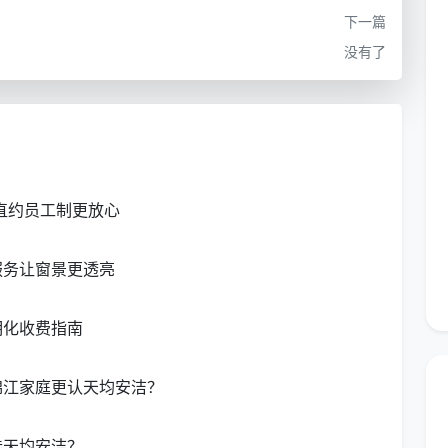
特色工具与工艺
下一篇
没有了
防过敏震动除螨仪、超细纤维静
清洗、踢脚线擦拭
电掸
高位除尘、装饰画框
地毯抽洗机、可伸缩高位吸头
直约员工制更放心
垢清除、冰箱门封条
高温蒸汽喷枪、食品级生物酶去
油剂
服务让窗景更透亮
理、花洒喷头除垢、
弱酸性水垢清除剂、缝隙硬刷、
明化收费指南
色标毛巾
衣机胶圈除霉
轨道清洁铲、除霉啫喱
锦江家庭更认天均安洁？
地脚线除灰
微型吸嘴、分色清洁布
选天均安洁？