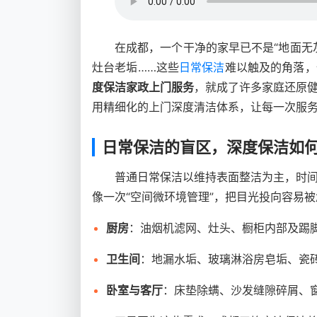
在成都，一个干净的家早已不是“地面无
灶台老垢……这些
日常保洁
难以触及的角落，
度保洁家政上门服务
，就成了许多家庭还原
用精细化的上门深度清洁体系，让每一次服
日常保洁的盲区，深度保洁如
普通日常保洁以维持表面整洁为主，时
像一次“空间微环境管理”，把目光投向容易
厨房
：油烟机滤网、灶头、橱柜内部及踢
卫生间
：地漏水垢、玻璃淋浴房皂垢、瓷
卧室与客厅
：床垫除螨、沙发缝隙碎屑、