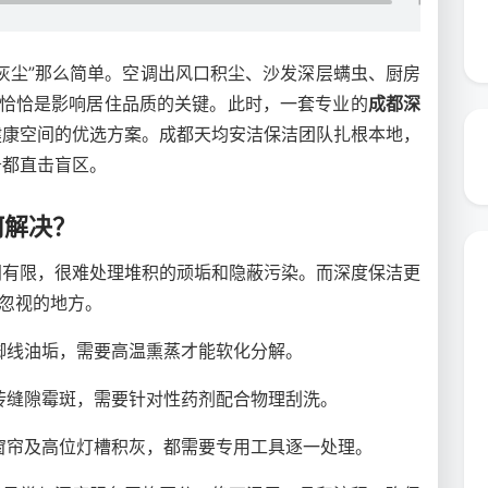
灰尘”那么简单。空调出风口积尘、沙发深层螨虫、厨房
恰恰是影响居住品质的关键。此时，一套专业的
成都深
健康空间的优选方案。成都天均安洁保洁团队扎根本地，
务都直击盲区。
何解决？
间有限，很难处理堆积的顽垢和隐蔽污染。而深度保洁更
被忽视的地方。
脚线油垢，需要高温熏蒸才能软化分解。
砖缝隙霉斑，需要针对性药剂配合物理刮洗。
窗帘及高位灯槽积灰，都需要专用工具逐一处理。