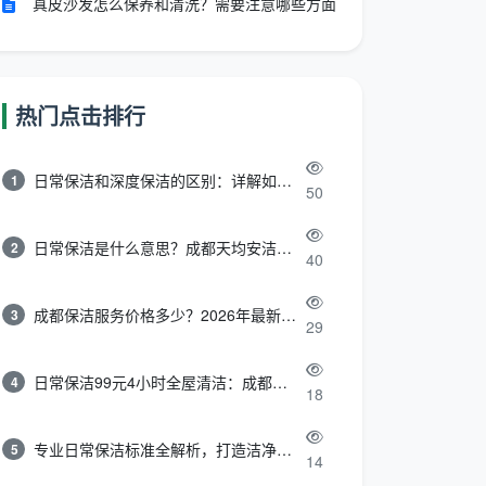
真皮沙发怎么保养和清洗？需要注意哪些方面
热门点击排行
日常保洁和深度保洁的区别：详解如何选择最适合的清洁服务
1
50
日常保洁是什么意思？成都天均安洁带你快速区分“日常vs深度vs开荒”
2
40
成都保洁服务价格多少？2026年最新报价表来了，这一篇看透所有费用
3
29
日常保洁99元4小时全屋清洁：成都天均安洁保洁超值服务全解析
4
18
专业日常保洁标准全解析，打造洁净舒适生活空间
5
14