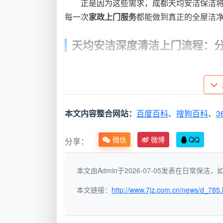
正是因为这些需求，成都天均安洁保洁
每一次
家政上门服务
都能做到真正的全屋洁
天均安洁深度清洁上门流程：
一个专业的上门团队，从进门起就体现
为可量化的步骤，既让客户安心，也保证了
1. 入户分区评估与防护
本文内容整合网站：
百度百科
、
搜狗百科
、
3
服务开始前，保洁师会先检查全屋状况
门把手、地面边缘铺设防护垫，并更换专用
微信
微博
QQ
分享：
2. 六大区域精细化服务标准
本文由Admin于2026-07-05发表在日常保
团队将全屋划分为六大功能区，对应4
本文链接：
http://www.7jz.com.cn/news/d_785.
标准。