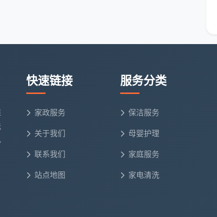
蒸汽机以及针对不同材质的地毯清洗机。面对重油污和缝
靠物理高温与专用药剂充分作用，在保障材质不受损的前
快速链接
服务分类
服务清单，清洁期间不推销、不临时加价。保洁师全程佩
保
家政服务
保洁服务
会邀请客户逐项验收。对于初次体验深度清洁的成都家庭
洗
。
关于我们
母婴护理
电
联系我们
家庭服务
站点地图
家电清洗
常生活的质感。一次完整的
成都深度保洁家政上门服务
，
低敏、透亮的空间。成都天均安洁保洁始终从看不见的地
品质的细致关照。