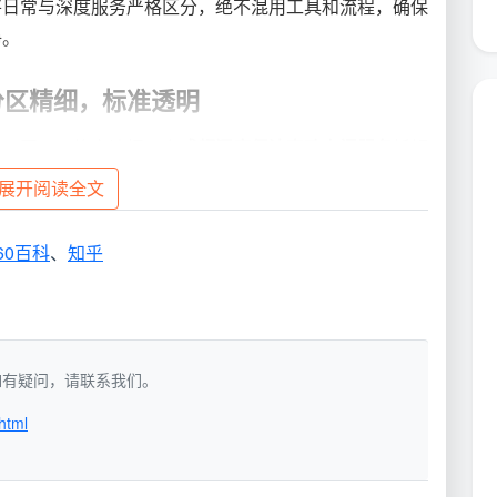
将日常与深度服务严格区分，绝不混用工具和流程，确保
净。
分区精细，标准透明
出不同。天均安洁把一套
成都深度保洁家政上门服务
拆解
服务质量。
展开阅读全文
60百科
、
知乎
，针对重油污、霉斑或宠物毛发等特殊区域标记。随后对
软底鞋，避免二次污染。
洁，如有疑问，请联系我们。
3项可视化清洁节点，每一处都有明确的操作方式和验收
html