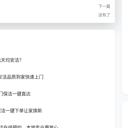
下一篇
没有了
和犯罪记录筛查，并接受 40 课时以上的实操模拟——
房木地板养护等本地化场景，进行强化训练。
色……这些细节很多家政公司容易忽略，但天均安洁坚持
从根源上杜绝细菌串区。
选天均安洁？
坏先赔付、再定责。保洁完成后 48 小时内不满意可反
安洁品质到家快速上门
公司
难以承诺的一点。
上门保洁一键直达
保洁一键下单让家焕新
生活肌理。为直观展示，我们整理了一个简要覆盖表：
洁在线预约，本地专业更放心