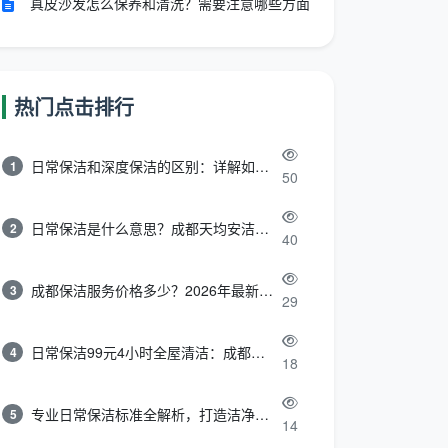
真皮沙发怎么保养和清洗？需要注意哪些方面
热门点击排行
日常保洁和深度保洁的区别：详解如何选择最适合的清洁服务
1
50
日常保洁是什么意思？成都天均安洁带你快速区分“日常vs深度vs开荒”
2
40
成都保洁服务价格多少？2026年最新报价表来了，这一篇看透所有费用
3
29
日常保洁99元4小时全屋清洁：成都天均安洁保洁超值服务全解析
4
18
专业日常保洁标准全解析，打造洁净舒适生活空间
5
14