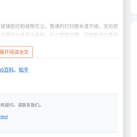
、玻璃胶印和缝隙灰尘。普通的打扫根本清不掉。天均安
吸尘器和分色毛巾系统，针对窗框凹槽、定制柜体内角等
攀成钢多个新交付楼盘中得到过批量验证，很多业主收房
展开阅读全文
题
60百科
、
知乎
艺沙发深处都是健康死角。天均安洁将
锦江区深度清洁公
温蒸汽洗、脉冲清洗等技术，免拆洗深度清洁油烟机、冰
几个散工更系统、也更省心。
洁，如有疑问，请联系我们。
进“信任名单”？
html
洁的转介绍率一直不错。我们把老客户反馈梳理成几个看