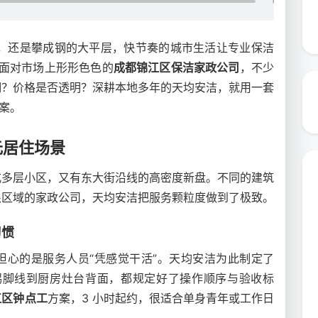
公寓，还是攀成钢的大平层，快节奏的城市生活让专业保洁
但面对市场上形形色色的
成都锦江区保洁家政公司
，不少
细？价格是否透明？深耕本地多年的天均安洁，就用一套
案。
元居住场景
式多层小区，又有东大街沿线的高密度新盘。不同的建筑
根区域的家政公司，天均安洁把服务颗粒度做到了极致。
习惯
担心的是服务人员“凭感觉干活”。天均安洁为此制定了
厅踢脚线到厨房灶台背面，都规定好了操作顺序与验收标
江区钟点工
方案，3 小时起约，很适合单身青年或工作日