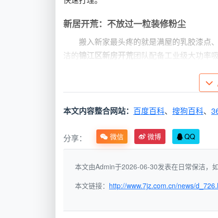
快速打理。
新居开荒：不放过一粒装修粉尘
搬入新家最头疼的就是满屋的乳胶漆点
洁的
锦江区新房开荒
团队配备工业级大功率
容易藏灰的角落进行专项处理。这套流程在
时直接通过物业预约。
深度清洁与家电清洗：解决看不见的问
本文内容整合网站：
百度百科
、
搜狗百科
、
3
住得久了，空调内部、洗衣机夹层、布
微信
微博
QQ
分享：
司
的服务能力延伸至家电清洗领域，采用高
箱、洗衣机。这样一套组合，往往比单独叫
本文由Admin于2026-06-30发表在日常保
为什么锦江区居民把天均安洁放
本文链接：
http://www.7jz.com.cn/news/d_726.
提到
成都锦江区保洁家政公司
，天均安
得见的标准：