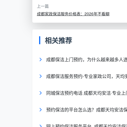
上一篇
1. 人员“先筛后训”双重保障
成都家政保洁服务价格表：2026年不看糊
所有上岗保洁师均通过身份认证、健康证核验
尤其针对锦江区常见的小户型收纳整理、老
相关推荐
2. 工具“分色分区”，拒绝交叉污染
厨房用红色毛巾、卫生间用蓝色、卧室用白
工具色标管理，并搭配可抛式一次性抹布，
成都保洁上门预约，为什么越来越多人
3. 保险护航，售后无忧
服务期间全程投保，因操作不当导致的物品损
成都保洁服务预约-专业家政公司，天均
馈，专人跟进复洁，这也是很多
锦江区家政
同城保洁预约电话 成都天均安洁·专业
服务覆盖锦江区哪些板块？
预约保洁的平台怎么选？成都天均安洁
天均安洁的服务范围已经嵌入锦江区的
网上预约保洁服务平台_成都天均安洁保