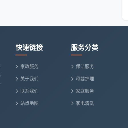
置，推荐最近排期的保洁师。
后先戴鞋套、核对物品，按照标准工序作业。
遗漏即时补做。
快速链接
服务分类
“只留洁净，不添麻烦”。
锦江区保洁家政公司
里渐渐积累了口碑。很多锦江区的老
保
家政服务
保洁服务
是固定一家更了解我家的情况。”
洗
关于我们
母婴护理
而筛选靠谱的服务商，不妨把目光投向天均安洁。无论是
电
每周定期的
日常保洁服务
，这家懂得锦江区居住肌理的团
联系我们
家庭服务
一个任务，而是一种日常，天均安洁愿意陪你一起，守好
站点地图
家电清洗