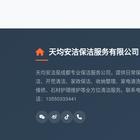
订单确认
：客服会根据你所在的锦江区位
上门服务
：保洁师自带专业工具包，进门
逐项验收
：邀请客户对照清单确认，如有
天均安洁保洁服务有限公司
安全离场
：带走所有垃圾，断电关窗，做到
正是这套闭环，让天均安洁在众多
成都
天均安洁是成都专业保洁服务公司，提供日常
居民都说：“叫过几次临时保洁，最后发现还
洁、开荒清洁、家政保洁、收纳整理、家电清
如果现在的你，也正在为一个清爽的家
维修、石材护理维护等全方位清洁服务。联系
新房需要一次彻底的
锦江区
开荒保洁
，还是
话：13550333441
队，总能拿出让你少操心的方案。洁净不是
这份窗明几净的踏实。