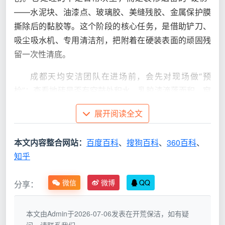
——水泥块、油漆点、玻璃胶、美缝残胶、金属保护膜
撕除后的黏胶等。这个阶段的核心任务，是借助铲刀、
吸尘吸水机、专用清洁剂，把附着在硬装表面的顽固残
留一次性清底。
成都天均安洁团队在进场前，会先对现场做“预
检”：查看地砖是否有空鼓处积水、乳胶漆滴落面积、窗
框水泥浆厚度。因为这直接关系到后续工具选择和药剂
展开阅读全文
配比。曾有一套大平层，因为墙固未干透就做了柜体，
导致白色颗粒嵌入柜板缝隙，常规擦拭完全无效。天均
本文内容整合网站：
百度百科
、
搜狗百科
、
360百科
、
安洁师傅用软毛刷配合中性溶解剂逐缝处理，才在不伤
知乎
板材的前提下恢复了柜面洁净。这就是
成都开荒保洁
区
别于普通粗保洁的细节把控。
微信
微博
QQ
分享：
精细保洁：让家达到入住标准的“美颜”艺术
本文由Admin于2026-07-06发表在开荒保洁，如有疑
如果说
开荒保洁
解决的是“有无”问题，
精细保洁
解