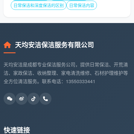
再到窗明几净的全程。把
开荒保洁
交给懂行的人，把
精
日常保洁和深度保洁的区别
日常保洁内容
细保洁
托付给细致的人，新家的第一次居住体验，往往
就从这些看不见的功夫开始变得柔软妥帖。如果您刚好
处在硬装收尾阶段，不妨现在就记录下现场状况，与团
队聊一聊，让专业的建议帮您锁定入住前的重要一环。
天均安洁保洁服务有限公司
天均安洁是成都专业保洁服务公司，提供日常保洁、开荒清
洁、家政保洁、收纳整理、家电清洗维修、石材护理维护等
全方位清洁服务。联系电话：13550333441
快速链接