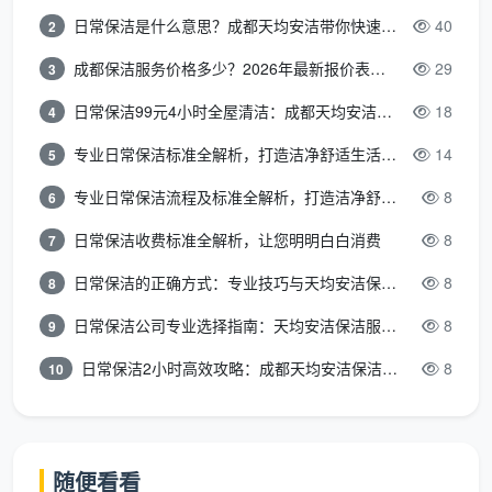
地。
日常保洁是什么意思？成都天均安洁带你快速区分“日常vs深度vs开荒”
40
2
精细保洁执行
：全屋从上到下、从里到外进行触摸级
成都保洁服务价格多少？2026年最新报价表来了，这一篇看透所有费用
29
3
除尘，同步完成布艺除尘螨和五金件养护。
日常保洁99元4小时全屋清洁：成都天均安洁保洁超值服务全解析
18
4
完整交付
：出具清洁清单，并附赠一份《新家维护小
专业日常保洁标准全解析，打造洁净舒适生活空间
14
5
贴士》，包括地板首次打蜡时间、厨房台面防渗透建
专业日常保洁流程及标准全解析，打造洁净舒适环境
8
6
议等。
日常保洁收费标准全解析，让您明明白白消费
8
7
这种“开荒打底、精细收口”的搭配，让清洁不再是
体力活堆叠，而成为有逻辑的服务。不少业主反馈，之
日常保洁的正确方式：专业技巧与天均安洁保洁服务全解析
8
8
前以为找一家
开荒保洁公司
只看价格就行，经历一次才
日常保洁公司专业选择指南：天均安洁保洁服务全解析
8
9
明白，技术流程和责任心才是价值所在。
日常保洁2小时高效攻略：成都天均安洁保洁专业时间管理方案
8
10
避开误区，这样预约更高效
如果您正打算为新房预约保洁，以下几个来自天均
随便看看
安洁一线经验的提醒，或许能帮上忙：