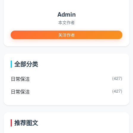
Admin
从上表不难看出，两者并非替代关系，而是递进协
作。成都天均安洁项目经理通常会建议：如果工期允
本文作者
许，
开荒保洁
完成一周后，等全屋充分通风、细微粉尘
关注作者
沉降，再入场做
精细保洁
，届时效果会更理想。
为什么越来越多成都家庭选择天均安洁？
全部分类
流程标准化但不死板
：从入户保护到垃圾清运，十余
个作业节点全部明示。遇到特殊材质（如哑光砖、微
(427)
日常保洁
水泥、岩板台面），师傅会切换中性清洁方案，避免
(427)
日常保洁
药剂损伤。
团队经验可追溯
：每位保洁员有独立工号，服务记录
云端存档，上次怎么处理的，这次就有参照。这让复
推荐图文
购
家庭精细保洁
的老客户觉得“像同一个管家在照
料”。