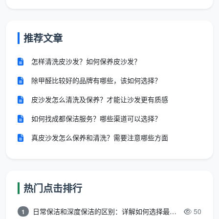
费用透明包验收
：报价按建筑面积和脏污程度综合评
估，无中途加项。清洁完毕，客户逐项确认签字，不
推荐文章
合格当场返工。这也是天均安洁在
成都开荒保洁
领域
积累口碑的方式。
怎样清洗皮沙发？如何保养皮沙发？
除甲醛比较好的品牌有哪些，该如何选择？
开荒保洁后，精细保洁如何无缝接力？
皮沙发怎么清洗及保养？才能让沙发更有质感
实际作业中，天均安洁常常按下面这个流程来衔
如何找成都保洁服务？哪些渠道可以选择？
接：
真皮沙发怎么保养和清洗？需要注意哪些方面
初筛评估
：客户发送现场视频，预估工时和重点区
域。
开荒进场
：使用工业级设备（大功率吸尘器、高温蒸
热门点击排行
汽机）处理全屋粗渣，清走装饰垃圾。
通风沉降
：建议留出 5-7 天，让空气中悬浮颗粒落
日常保洁和深度保洁的区别：详解如何选择最适合的清洁服务
50
1