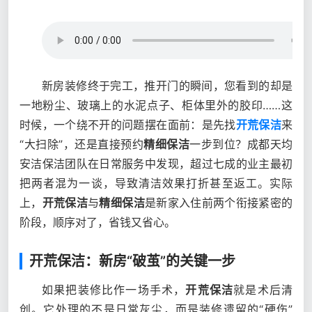
新房装修终于完工，推开门的瞬间，您看到的却是
一地粉尘、玻璃上的水泥点子、柜体里外的胶印……这
时候，一个绕不开的问题摆在面前：是先找
开荒保洁
来
“大扫除”，还是直接预约
精细保洁
一步到位？成都天均
安洁保洁团队在日常服务中发现，超过七成的业主最初
把两者混为一谈，导致清洁效果打折甚至返工。实际
上，
开荒保洁
与
精细保洁
是新家入住前两个衔接紧密的
阶段，顺序对了，省钱又省心。
开荒保洁：新房“破茧”的关键一步
如果把装修比作一场手术，
开荒保洁
就是术后清
创。它处理的不是日常灰尘，而是装修遗留的“硬伤”