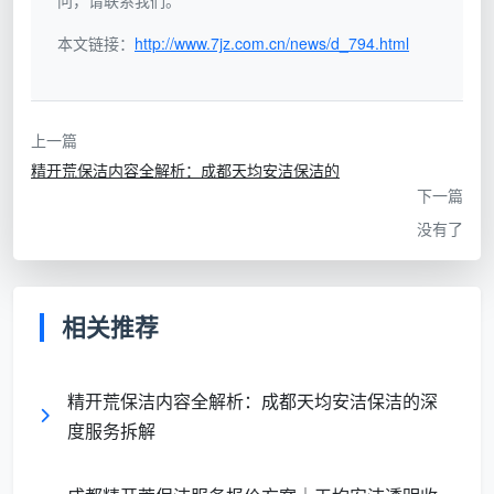
问，请联系我们。
决的则是“舒适”问题。它发生在开荒之后、家具家电全
本文链接：
http://www.7jz.com.cn/news/d_794.html
部进场完毕的节点，目标是让全屋达到可以直接躺、直
接摸、直接使用的入住状态。
此时清洁的重点转向：抽屉滑轨内的木屑、灯槽里
上一篇
的浮尘、窗帘褶皱间的微粒、开关面板上的指印，以及
精开荒保洁内容全解析：成都天均安洁保洁的
下一篇
所有可触碰面的消毒除菌。天均安洁为
精细保洁
定制了
没有了
“七色毛巾分区法”——不同颜色的超细纤维布对应卧
室、客厅、厨房、卫生间等区域，杜绝交叉污染。针对
成都潮湿气候，还特别加入布艺沙发、床垫的深层除螨
相关推荐
环节，这些延伸服务往往让业主感到超出预期。
开荒保洁 VS 精细保洁：一张表看懂差异
精开荒保洁内容全解析：成都天均安洁保洁的深
度服务拆解
对比维度
开荒保洁
精细保洁