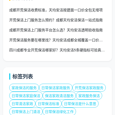
不要等全屋一片乱才进场
：开荒前最好让装修队把大
成都开荒保洁收费标准，天均安洁按建面一口价全包无增项
型建筑废料清走，保洁团队专注处理附着性污染，效
开荒保洁上门服务怎么预约？成都天均安洁保洁一站式指南
率会明显提升。
成都开荒保洁上门服务平台怎么选？天均安洁透明验收指南
细化需求时善用长尾词沟通
：例如明确告诉客服需要
开荒保洁服务要在哪里找？天均安洁成都全城覆盖一口价全包
的是“
成都新房开荒保洁包括玻璃清洁
”还是“
成都入住
前精细保洁除甲醛综合服务
”，这样匹配的团队和携
四川成都专业开荒保洁哪家好？天均安洁5条硬指标可验真专业
带的药液都会更精准。
微水泥、实木皮等娇气材质需提前告知
：防止师傅用
常规方法造成不可逆划痕。
标签列表
开荒保洁和精细保洁不要合并在同一天
：紧凑排期看
家政保洁的服务
日常保洁家政服务
开荒保洁家政服务
似快，实则粉尘迁移会让精细环节大打折扣，拉开时
日常保洁家庭保洁
保洁家政清洁服务
家政服务保洁
间差才是科学做法。
日常清洁家政
日常保洁标准
日常保洁是什么意思
在成都，天均安洁见证了无数家庭从毛坯到精装，
日常保洁上门清洁
日常保洁绿化工作