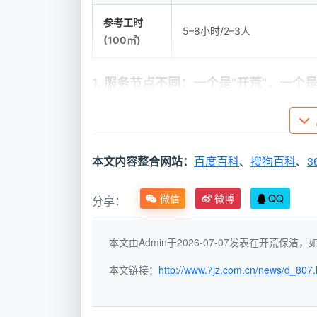
参考工时
5–8小时/2–3人
(100㎡)
1. 服务节点不同：一个是“开荒”，一个是
开荒保洁发生在硬装结束后的“真空期”
有物品入位之后入场，处理的是日常生活级的
细保洁就是“皮肤护理”，先后顺序绝不能颠倒
本文内容整合网站：
百度百科
、
搜狗百科
、
3
2. 清洁重点不同：一个攻坚，一个抚面
微信
微博
QQ
分享：
开荒保洁的难点在于除胶、除漆、除水
砂砾还会像砂纸一样刮花玻璃和瓷砖釉面。
本文由Admin于2026-07-07发表在开荒保
内部的铰链积尘、窗帘杆顶端的浮灰，这些
本文链接：
http://www.7jz.com.cn/news/d_807.
3. 验收标准不同：一个是及格线，一个
开荒保洁验收时，基本标准是窗框槽内