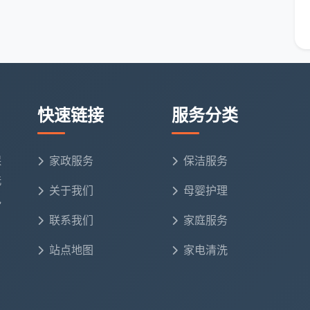
达锦江、成华、武侯、高新、天府新区等地，预约后快速
，还是入住前的精细保洁规划，都能及时对接。
服务
块。”
人用家用工具很难彻底清除，还容易因不得法而损伤建
快速链接
服务分类
远高于一次专业开荒。成都天均安洁保洁遇到过不少先自
升。
保
家政服务
保洁服务
。”
洗
关于我们
母婴护理
同形状的铲刀和对应的清洁剂，能针对瓷砖、石材、木地
电
剂，否则极易腐蚀失去光泽，这绝不是一把铲刀走天下的
联系我们
家庭服务
站点地图
家电清洗
阿姨也一样。”
部、灯槽内部等区域，而且不同材质需要用不同介质和手
过系统培训，懂得区分皮革、布艺、钢琴烤漆面的清洁禁