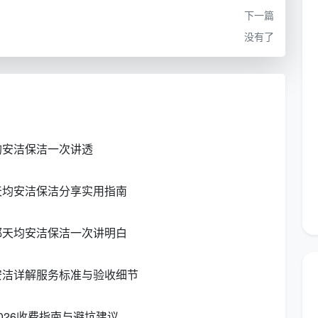
白手套抚摸踢脚线上缘、抽出抽屉用手电查看槽缝、对着
下一篇
保洁在进行精细保洁时，会提供明细验收清单，和业主逐
没有了
与精细保洁？
己再简单擦一下何必再请精细保洁？两种服务之间其实保
布置。这个阶段会产生大量新的灰尘和包装碎屑，而且搬
均安洁保洁一次讲透
。
天均安洁保洁分享实用指南
清理装修残留，细腻的毛巾和中性清洁剂根本对付不了水
同样，只做开荒不做精细保洁，入住后会频繁发现新落的
都天均安洁保洁一次讲明白
材料的滞存气味，对呼吸敏感人群很不友好。
装结束后预约一次深度开荒，间隔3到5天，等全部家具
安洁详解服务标准与验收细节
样的流程最省心也最省钱。
026收费指南与避坑建议