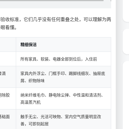
到验收标准，它们几乎没有任何重叠之处，可以理解为两
一眼看懂。
精细保洁
所有家具、软装、电器全部到位后，入住前
漆滴
家具内外浮尘、门框手印、踢脚线细灰、抽屉底
屑、织物除味
用除胶
纳米纤维毛巾、静电除尘掸、中性温和清洁剂、
高温蒸汽机
基础面
触手无尘、光洁可映物、室内空气质量明显改
善，可即刻起居