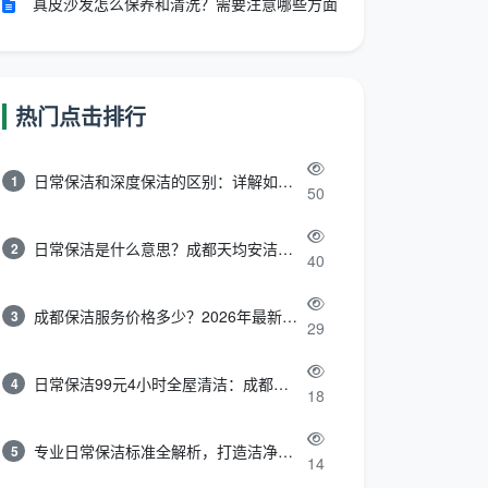
真皮沙发怎么保养和清洗？需要注意哪些方面
热门点击排行
日常保洁和深度保洁的区别：详解如何选择最适合的清洁服务
1
50
日常保洁是什么意思？成都天均安洁带你快速区分“日常vs深度vs开荒”
2
40
成都保洁服务价格多少？2026年最新报价表来了，这一篇看透所有费用
3
29
日常保洁99元4小时全屋清洁：成都天均安洁保洁超值服务全解析
4
18
专业日常保洁标准全解析，打造洁净舒适生活空间
5
14