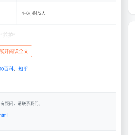
4–6小时/2人
“养护”
，它要铲除的是装修遗留的固态附着物；精细保洁则在所
展开阅读全文
可移动灰尘。如果把开荒比作房子的“清创手术”，那精
。
60百科
、
知乎
泥。这些顽垢如果只用普通抹布反复擦拭，不但擦不掉，
精细保洁则重在全面和细微，比如全屋灯具的凹槽、橱柜
洁，如有疑问，请联系我们。
地方仅靠自己做卫生很难彻底触及。
html
是精修线
无水泥沙粒、地面无大片漆点、玻璃无遮挡胶痕。而精细