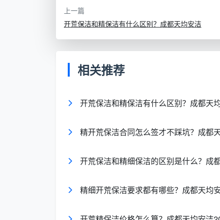
保洁的验收更像是“拎包入住”的终检：戴上
上一篇
光侧看玻璃是否有擦拭水痕。成都天均安洁
开荒保洁和精保洁有什么区别？成都天均安洁
项确认。
为什么新房必须先后经历开荒
相关推荐
有人会觉得，反正开荒都搞干净了，自
留着一个重要“时间窗”——家具进场和软装
开荒保洁和精保洁有什么区别？成都天
运过程中，墙角和门框极易被磕碰留下印痕
精开荒保洁合同怎么签才不踩坑？成都
如果跳过开荒保洁，直接用精细保洁来
泥结块，结果必然是“擦了又擦，还是脏”。
开荒保洁和精细保洁的区别是什么？成
细灰和织物毛絮，室内空气也容易带有装修
成都天均安洁保洁
通常会建议业主：硬
精细开荒保洁要求都有哪些？成都天均
窗帘就位后，再进行一次全面精细保洁，这
开荒精保洁价格怎么算？成都天均安洁2