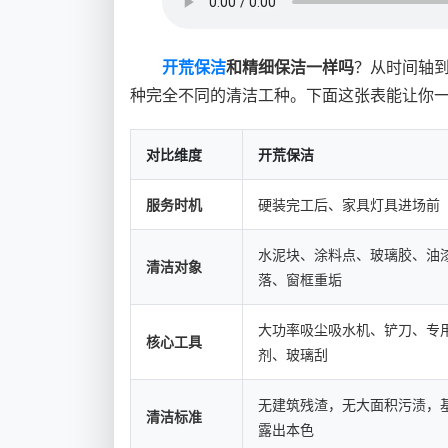
开荒保洁
和精细保洁一样吗
？从时间轴
种完全不同的清洁工种。下面这张表能让你
对比维度
开荒保洁
服务时机
硬装完工后、家具灯具进场前
水泥块、涂料点、玻璃胶、油
清洁对象
落、窗框重垢
大功率吸尘吸水机、铲刀、专
核心工具
剂、玻璃刮
无建筑残渣，无大面积污渍，
清洁标准
露出本色