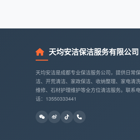
团队分布在成都多个片区，可以快速到
确认上门时间。无论是新房开荒的紧急需求
避开这些认知误区，选对保洁
误区一：“自己多花两天开荒，省下几百
装修残留的玻璃胶、美缝剂和水泥点，普通
天均安洁保洁服务有限公司
材。万一铲刀在玻璃上留下划痕，更换费用
行清理再求助的案例，修复成本往往成倍上
天均安洁是成都专业保洁服务公司，提供日常
误区二：“开荒保洁就是拿大抹布用力擦
洁、开荒清洁、家政保洁、收纳整理、家电清
真正专业的开荒保洁有一整套不同硬度、不
维修、石材护理维护等全方位清洁服务。联系
板分别处理。比如石材面必须用弱碱性清洁
话：13550333441
蛮力活。
误区三：“精细保洁不就是擦灰吗，请个
普通家庭擦灰很难覆盖到床底内沿、衣柜顶
法。成都天均安洁保洁的精细保洁人员都经