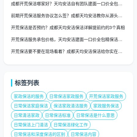
用形容词代替数据
：只写“彻底清洁”“高质量完工”，
成都开荒保洁哪家好？天均安洁自有团队建面一口价全包，五条硬指
却没有可量化的标准，最后全凭口头解释。
前期开荒保洁服务协议怎么签？成都天均安洁教你从源头避坑
清单大而化之
：将“卧室、客厅、厨房”作为一个整体
开荒保洁是否预约？成都天均安洁保洁详解提前约的3个真相
项，不对内部构件做拆分，容易漏掉抽屉内侧、柜顶
等部位。
开荒保洁服务承包价格，天均安洁建面一口价全包精保洁不增项
开荒保洁要不要在现场看着？成都天均安洁保洁给你实在建议
售后承诺留活口
：使用“如条件允许则安排返工”等弹
性表述，等于把责任又推回给业主。
相比之下，成都天均安洁保洁的
精开荒保洁服务合
标签列表
同
创新性地引入“验收清单附件”，将全屋细分为近40个
点位，完工后由业主与带班组长共同打钩确认。这份把
家政保洁的服务
日常保洁家政服务
开荒保洁家政服务
“开荒保洁服务合同注意事项”落到实处的做法，让每一
日常保洁家庭保洁
保洁家政清洁服务
家政服务保洁
分钱都花得明明白白。
日常清洁家政
日常保洁标准
日常保洁是什么意思
日常保洁上门清洁
日常保洁绿化工作
五、一份精开荒保洁服务合同带来的长期
价值
日常保洁和深度保洁的区别
日常保洁内容