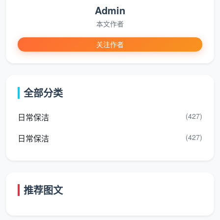
返
Admin
死角，免费上门处理
门”，入住后也
工
不慌
本文作者
机
制
关注作者
物
品
明确赔偿边
全部分类
损
区分一般操作风险与明显不当
界，保护双方
毁
操作，约定修复或赔偿上限
合理权益
责
(427)
日常保洁
任
(427)
日常保洁
正是通过这些看得见的条款，天均安洁保洁的
精开
荒保洁服务合同
把“专业”变成了客户可以摸得到、对得
上的服务细节。许多业主在比较后感慨，这份成都精开
推荐图文
荒保洁服务合同的细致程度，本身就像一份施工标准
书。