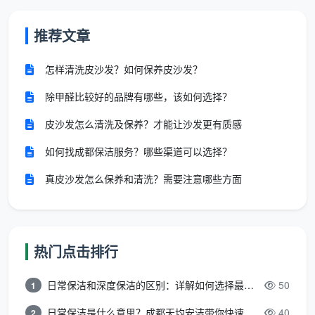
三、签订精开荒保洁服务合同前，必须核
推荐文章
对的5个关键点
怎样清洗皮沙发？如何保养皮沙发？
即便选择了口碑团队，签约前亲自过一遍以下要
点，也能进一步堵住疏漏：
除甲醛比较好的品牌有哪些，该如何选择？
查验证照与保险
：确认服务方具备营业资质，并投保
皮沙发怎么清洗及保养？才能让沙发更有质感
了相关责任险——成都天均安洁保洁证照齐全，团队
如何找成都保洁服务？哪些渠道可以选择？
持健康证上岗。
真皮沙发怎么保养和清洗？需要注意哪些方面
逐项确认覆盖面
：询问合同是否包含窗槽深处、推拉
门轨道、中央空调出风口等易忽略区域，并在附件中
勾选。
热门点击排行
对齐验收方式
：约定以强光手电侧照检查玻璃、用白
手套擦拭踢脚线等具体方法，让验收不再流于形式。
日常保洁和深度保洁的区别：详解如何选择最适合的清洁服务
50
1
日常保洁是什么意思？成都天均安洁带你快速区分“日常vs深度vs开荒”
40
2
明确时限与触发条件
：比如“竣工后多少小时内提出