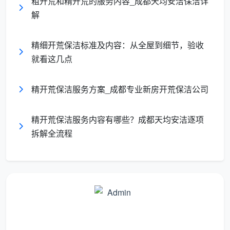
粗开荒和精开荒的服务内容_成都天均安洁保洁详
验
解
收
把主观感受变
量
目视无尘、手摸无灰、侧光无
成可共同检验
化
胶印、五金件无化学残留
精细开荒保洁标准及内容：从全屋到细节，验收
的硬指标
标
就看这几点
准
精开荒保洁服务方案_成都专业新房开荒保洁公司
团
队
精开荒保洁服务内容有哪些？成都天均安洁逐项
与
工期透明，不
写明最少派出人数、预计工
时
拆解全流程
会出现一人磨
时，以及带班组长联系方式
长
洋工的情况
承
诺
质
保
相当于留了一
与
验收后24小时内发现未达标
扇“品质后