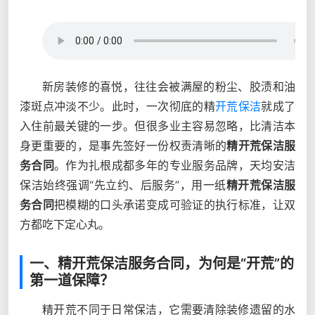
新房装修的喜悦，往往会被满屋的粉尘、胶渍和油
漆斑点冲淡不少。此时，一次彻底的精
开荒保洁
就成了
入住前最关键的一步。但很多业主容易忽略，比清洁本
身更重要的，是事先签好一份权责清晰的
精开荒保洁服
务合同
。作为扎根成都多年的专业服务品牌，天均安洁
保洁始终强调“先立约、后服务”，用一纸
精开荒保洁服
务合同
把模糊的口头承诺变成可验证的执行标准，让双
方都吃下定心丸。
一、精开荒保洁服务合同，为何是“开荒”的
第一道保障？
精开荒不同于日常保洁，它需要清除装修遗留的水