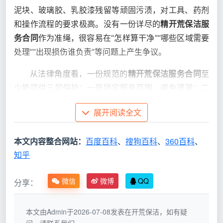
泥块、玻璃胶、乳胶漆残留等顽固污渍，对工具、药剂
和操作流程的要求极高。没有一份详尽的
精开荒保洁服
务合同
作为准绳，很容易在“怎样算干净”“哪些区域需要
处理”“出现损伤谁负责”等问题上产生争议。
从法律角度看，一份规范的
精开荒保洁服务合同
至
少能提供三层保护：一是锁定服务范围，避免遗漏；二
是固化验收标准，让交付有据可依；三是明确双方责
展开阅读全文
任，尤其是意外损坏的赔偿路径。成都天均安洁保洁在
多年服务中发现，愿意花十分钟审阅合同的客户，其服
本文内容整合网站：
百度百科
、
搜狗百科
、
360百科
、
务满意度与纠纷化解效率明显更高。
知乎
二、天均安洁保洁的精开荒服务合同，藏
微信
微博
QQ
分享：
着哪些独到之处？
与市面上套用模板的合同不同，成都天均安洁保洁
本文由Admin于2026-07-08发表在开荒保洁，如有疑
的
精开荒保洁服务合同
完全围绕实际作业场景打磨，把