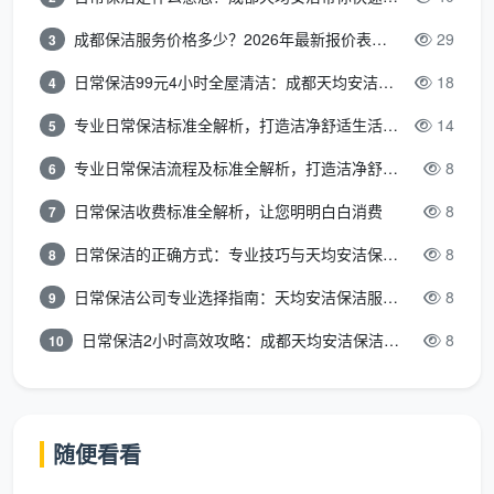
异议有效”“返工需依据照片还是现场复核”，细节越
成都保洁服务价格多少？2026年最新报价表来了，这一篇看透所有费用
29
3
实，扯皮越少。
日常保洁99元4小时全屋清洁：成都天均安洁保洁超值服务全解析
18
4
签署前通读免责与违约条款
：重点看清什么情况属于
专业日常保洁标准全解析，打造洁净舒适生活空间
14
5
不可抗力或材料自身缺陷，避免产生不合理期待。
专业日常保洁流程及标准全解析，打造洁净舒适环境
8
6
在成都天均安洁保洁的服务流程中，这五个核对点
日常保洁收费标准全解析，让您明明白白消费
8
7
已经被自然融入
精开荒保洁服务合同
的说明环节，由对
接人员逐条讲解，而非等着客户自己去发现。
日常保洁的正确方式：专业技巧与天均安洁保洁服务全解析
8
8
日常保洁公司专业选择指南：天均安洁保洁服务全解析
8
9
四、跳出常规思维：如何识别一份“悬浮”的
开荒合同？
日常保洁2小时高效攻略：成都天均安洁保洁专业时间管理方案
8
10
不少装修相关的页面会提供通用的
精开荒保洁服务
合同
模板，但真正的风险往往藏在那些模糊的措辞里。
以下是三种常见隐患：
随便看看