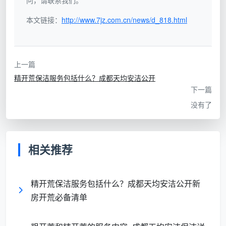
问，请联系我们。
细节前置到签约环节。下表呈现了其核心条款的设计逻
本文链接：
http://www.7jz.com.cn/news/d_818.html
辑：
合
上一篇
同
精开荒保洁服务包括什么？成都天均安洁公开
核
为您带来的直
天均安洁的具体约定
下一篇
心
接好处
条
没有了
款
服
相关推荐
务
按“墙面-天花板-玻璃-厨卫-
杜绝口头附加
范
地面-固定家具”逐一列明，附
项，确保全屋
围
精开荒保洁服务包括什么？成都天均安洁公开新
带特殊污渍处理说明
无死角
清
房开荒必备清单
单