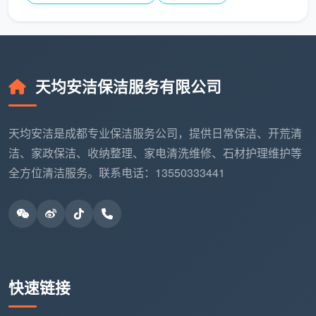
真正有温度的保洁服务，从来不只是把灰尘带走。
通过签署
精开荒保洁服务合同
，您获得的是对家居环境
的确定性掌控，以及对自有时间的真正解放。天均安洁
保洁在成都服务过数千个家庭，客户留下的评价里，高
天均安洁保洁服务有限公司
频出现的词往往是“有条理”“守约”“令人安心”。
无论您是刚完成硬装的家庭业主，还是需要为售楼
天均安洁是成都专业保洁服务公司，提供日常保洁、开荒清
部、样板间做交付前开荒的项目经理，都可以联系成都
洁、家政保洁、收纳整理、家电清洗维修、石材护理维护等
天均安洁保洁，获取针对具体场景的
精开荒保洁服务合
全方位清洁服务。联系电话：13550333441
同
方案。把洁净托付给契约，把生活留给自己——这或
许就是一份优质合同所能兑现的朴素承诺。
快速链接