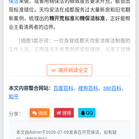
保洁
来做，或者用精保洁的细致度去要求开荒，都会出
现标准错位。天均安洁在成都服务过大量新房和旧宅翻
新案例，梳理出的
精开荒标准
和
精保洁标准
，正好能帮
业主看清两者的边界。
[插图1提示词：一位身穿成都天均安洁保洁制服的
工作人员，正用强光手电筒侧照窗框缝隙，光束下窗槽
和轨道处洁净无颗粒，背景是精开荒后的明亮客厅，画
面传递出细致严苛的验收氛围]
展开阅读全文
精开荒标准：从粗清到细验的三道硬指
标
本文内容整合网站：
百度百科
、
搜狗百科
、
360百科
、
知乎
很多人理解的精开荒只是铲铲腻子点、擦擦玻璃，
但真正能落地的
精开荒跟精保洁标准
，在第一步就要拉
微信
微博
QQ
分享：
高门槛。成都天均安洁保洁内部执行的精细开荒，通常
围绕三个层面展开。
本文由Admin于2026-07-09发表在开荒保洁，如有疑