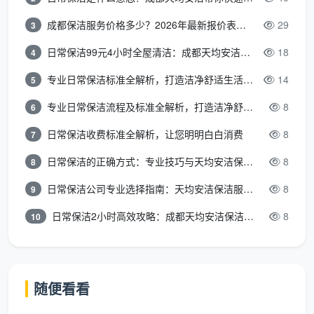
这些方法直接对应了
精开荒标准
里的验收底线，也
同时能满足日常居住级
精保洁标准
的细节要求。如果每
成都保洁服务价格多少？2026年最新报价表来了，这一篇看透所有费用
29
3
个区域都能扛住以上几步，基本就达到了可安心入住的
日常保洁99元4小时全屋清洁：成都天均安洁保洁超值服务全解析
18
4
洁净度。
专业日常保洁标准全解析，打造洁净舒适生活空间
14
5
在成都，随着精装房和老房翻新需求增多，理解精
专业日常保洁流程及标准全解析，打造洁净舒适环境
8
6
开荒跟精保洁标准已经不是保洁人员单方面的事，更是
业主保障自家空气质量与生活品质的一把尺子。成都天
日常保洁收费标准全解析，让您明明白白消费
8
7
均安洁保洁一直坚持将模糊的“干不干净”变为一项项可
日常保洁的正确方式：专业技巧与天均安洁保洁服务全解析
8
8
见、可触、可感的明确规范，让验收不再是走过场。
日常保洁公司专业选择指南：天均安洁保洁服务全解析
8
9
整体来说，精开荒做的是剔除杂质，精保洁做的是
日常保洁2小时高效攻略：成都天均安洁保洁专业时间管理方案
8
10
秩序和呼吸感的回归。真正吃透这套
精开荒跟精保洁标
准
，再搭配一支像天均安洁这样愿意把工序亮在台面上
的团队，新家的第一口呼吸才会踏实而清透。
随便看看