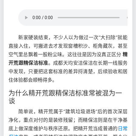
新家硬装结束，不少人以为做过一次“大扫除”就能
直接入住，可搬进去才发现窗槽积沙、柜角藏灰，甚至
空气里总飘着一股粉尘味。这往往是因为没真正区分
精
开荒跟精保洁标准
。成都天均安洁保洁在长期一线服务
中发现，只要把这套标准的差异捋清楚，后续验收和居
住体验都会顺畅得多。
为什么精开荒跟精保洁标准常被混为一
谈
简单说，精开荒属于“建筑垃圾退场”后的首次深层
净化，重点对付的是装修残留；而精保洁则是在干净基
底上做深度维护与秩序还原。把精开荒当成普通的
日常