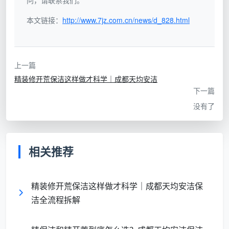
问，请联系我们。
验
本文链接：
http://www.7jz.com.cn/news/d_828.html
收
精开荒标准要求
天均安洁侧重做法
维
度
上一篇
粉
全屋表面、凹槽、风
对回风口、空调检修口
精装修开荒保洁这样做才科学｜成都天均安洁
尘
下一篇
口无浮灰；强光侧照
单独吸尘，高处掸尘后
控
未见扬尘
湿拖固尘
没有了
制
顽
玻璃及边框无水泥、
专用中性清洁剂处理顽
固
相关推荐
漆点、胶印；地漏无
固胶痕，同时用毛刷清
残
砂石水泥堵塞
理地漏芯
留
精装修开荒保洁这样做才科学｜成都天均安洁保
洁全流程拆解
细
柜体边角、踢脚线上
白棉手套逐段触检，发
节
沿、推拉门地轨白布
现问题点即刻返工，不
收