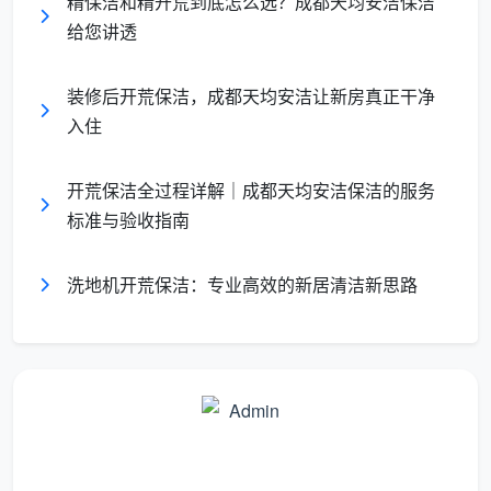
精保洁和精开荒到底怎么选？成都天均安洁保洁
擦拭无黑痕
靠肉眼草草扫过
口
给您讲透
这些做法对应的，其实就是“成都精细开荒验收标
装修后开荒保洁，成都天均安洁让新房真正干净
准”里经常被忽略的硬尺度。比如窗槽不仅要看，更要用
入住
手摸，滑轨里一粒沙都可能影响日后开关顺滑度。按照
天均安洁的精开荒流程，所有窗槽和地轨最终都要通过
开荒保洁全过程详解｜成都天均安洁保洁的服务
“白布零黑痕”测试。
标准与验收指南
精保洁标准：用“五感”去丈量的深度法则
洗地机开荒保洁：专业高效的新居清洁新思路
做完精开荒，下一步如果要做入住前的收纳整理与
消毒除尘，就进入了精保洁层面。这里的
精保洁标准
不
再是简单的一擦一抹，而是追求触觉、视觉甚至嗅觉上
的整体舒适。成都天均安洁保洁把验收切分成四个容易
感知的角度：
视觉零水痕
：不锈钢器件、镜面、淋浴屏风在特定光