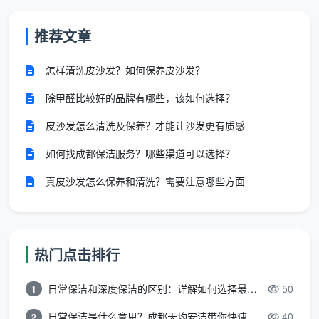
怎么用标准去验收精开荒与精保洁
推荐文章
无论找哪个团队，自己掌握几个简单的查验方法，
才能把“标准”落到实处。可以借鉴天均安洁的简版自检
怎样清洗皮沙发？如何保养皮沙发？
思路：
除甲醛比较好的品牌有哪些，该如何选择？
手电侧照法
：顺着墙面、柜子侧面打光，粉尘颗粒会
皮沙发怎么清洗及保养？才能让沙发更有质感
在光束中立刻现形。
如何找成都保洁服务？哪些渠道可以选择？
白布擦拭法
：随机抽取踢脚线、门套上沿、风口百叶
真皮沙发怎么保养和清洗？需要注意哪些方面
等位置，用干燥白布轻轻擦拭，看是否留色。
触觉巡检法
：用手指腹划过玻璃四角、马桶根部、水
槽下水盖旋钮等精细部位，确认没有粗糙颗粒感。
热门点击排行
地漏与排水测试
：放水检查地漏下水速度，同时看有
没有水泥残渣泛出。
日常保洁和深度保洁的区别：详解如何选择最适合的清洁服务
50
1
日常保洁是什么意思？成都天均安洁带你快速区分“日常vs深度vs开荒”
40
2