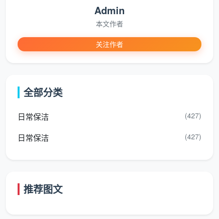
线下不显水渍圈痕，玻璃通透无雾状残留。
Admin
触觉无颗粒
：桌椅底面、柜子内侧、窗帘轨道、移门
本文作者
顶槽用手摸过去是平滑的，而不是沙沙的粉尘感。
关注作者
嗅觉净呼吸
：厨房烟机滤网、卫生间地漏、冰箱胶条
等位置不能有霉味或酸败气味，深洁后保持清爽。
全部分类
微生境管理
：针对沙发缝、床底、地毯边缘等容易积
累螨虫皮屑的位置，采用高温熏蒸或专业除螨设备做
(427)
日常保洁
一次深度净化。
(427)
日常保洁
不少业主在成都找深度精保洁时会问：“是不是比开
荒简单？”其实恰恰相反。精开荒在于“去除装修多余
物”，精保洁则在于“居住状态的还原和提升”，对流程和
工具的要求更为精细。天均安洁会在精保洁服务后，附
推荐图文
上一份分区域的勾选清单，让业主清楚知道各个触点的
处理程度。