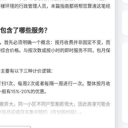
字楼环境的行政管理人员，本篇指南都将帮您算清这笔经
竟包含了哪些服务？
，首先必须明确一个概念：按月收费并非固定不变，而
的综合价格。与按次数或按小时的即时服务不同，包月保
洁主要有以下三种计价逻辑：
扫1次、每周2次或者每隔一周进行一次。整体按月收
有15%-20%的优惠。
差异大，同一小区不同户型差距很大，因此商家可能会
户在月初或月末集中预约（可分拆时段）。
用于写字楼、咖啡馆、工厂车间，由固定的保洁人员在