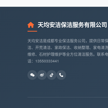
三、企业及办公场所长期保洁
在成都的各类写字楼、酒店、工厂车间
出范围会有明显差异。不同于家庭，企业保
天均安洁保洁服务有限公司
门参数标准：
一般写字楼清洁外包（常规保洁员）
——
天均安洁是成都专业保洁服务公司，提供日常
3600元/月/人
。此处报价含基本清洁工具
洁、开荒清洁、家政保洁、收纳整理、家电清
至2026年两份公开的成都相关外包采购
维修、石材护理维护等全方位清洁服务。联系
话：13550333441
特殊岗位（技术型清洗、开荒、高空清洗
可能上浮千元；
超大物业整体服务
：如3000平方米的
大概1万7千元上下。数据由2026年2月
年含税总限价为19.8万元人民币，测算合
生）。