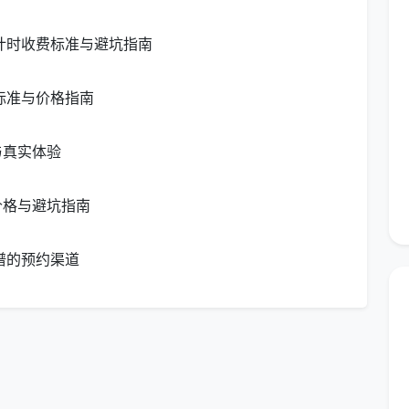
0元/
朝九晚五的上班族、周末高效维护家庭，不需要每
新计时收费标准与避坑指南
天深度打理的人
550
家中有宠物(特别是猫狗)、且客厅敞开式的多孩家
标准与价格指南
庭，极讲究整洁度
与真实体验
0元/
刚装好待入住的新房子抑或是空置期住宅，仅需定
期除灰通风
价格与避坑指南
的家庭，若每周1次，单次四小时以上，其开销大多稳定
谱的预约渠道
每周额外增加服务次数或增加特殊收纳整理服务，总支
每周1
特点与保洁员配置