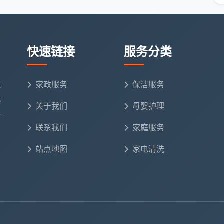
：到底一个月要付多少钱？
，如果按月聘请一位（或多位）全兼职保洁员，大概的支
洁由于面积大、时耗长，所以市场价格基本对应不同的专
快速链接
服务分类
 成都市民营单位标准要求：一般为
3000元/月/人到
保
家政服务
保洁服务
和正常办公时间办公区及洗手间的消毒，根据2025年
洗
关于我们
母婴护理
指标推算得知。
电
联系我们
家庭服务
）
：须增加技术人员薪酬，即一个除垢修护师傅的价格
站点地图
家电清洗
总部保洁，包含所有楼层公区的保养，全年包干价折合月均
的四川某集团政府采购案推算得到：3000平方米区域，全
计每月约1.65万元（通常对应3至5位保洁员负担楼层卫