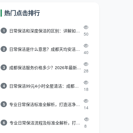
热门点击排行
日常保洁和深度保洁的区别：详解如何选择最适合的清洁服务
1
50
日常保洁是什么意思？成都天均安洁带你快速区分“日常vs深度vs开荒”
2
40
成都保洁服务价格多少？2026年最新报价表来了，这一篇看透所有费用
3
28
日常保洁99元4小时全屋清洁：成都天均安洁保洁超值服务全解析
4
18
专业日常保洁标准全解析，打造洁净舒适生活空间
5
14
专业日常保洁流程及标准全解析，打造洁净舒适环境
6
8