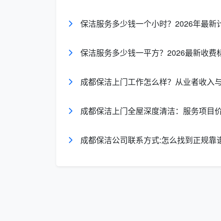
每周1次（月均
650 ~ 85
4小时/次
4次）
保洁服务多少钱一个小时？2026年最
月
每周2次（月均
1,200 ~ 1,
保洁服务多少钱一平方？2026最新收费
4小时/次
8次）
元/月
成都保洁上门工作怎么样？从业者收入
每月2次（低频
双人6-8小
500 ~ 80
维护）
时/次
月
成都保洁上门全屋深度清洁：服务项目
从以上表格可知：100平米宽敞三居室
在600元至800元区间内
成都保洁公司联系方式:怎么找到正规靠
-2
。当然，如果选择
出就会有调动。
不同房屋规模对应的包月测算表
日常月保洁均价（按
面积段
次估算）