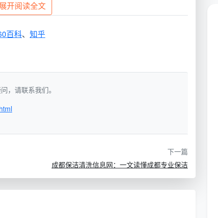
展开阅读全文
这一般是按“人/月/费用”进行整体结算。
普查结果与政府公开招标案例，针对具体家庭和企业耗工
60百科
、
知乎
导（典型户型解析）
如有疑问，请联系我们。
天府新区的住宅用户来说，月度保洁最为贴切。下面天均
您的家庭具体花费情况。
html
2026年发布的数据显示，日常普通按月保洁的家庭，
0元/月
之间。
下一篇
为估算基础）
成都保洁清洗信息网：一文读懂成都专业保洁
间
适用人群特征