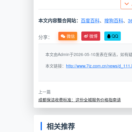
每日工作时段或夜间进行彻底的保洁打扫。
接下来，我们将结合2026年最新行业
本文内容整合网站：
百度百科
、
搜狗百科
、
3
测算，以便为您对比。
微信
微博
QQ
分享：
二、家庭住宅按月保洁报价指
本文由Admin于2026-05-10发表在保洁，
对于居住在成都锦江区、金牛区、或者
安洁保洁通过细化表格，解析不同频次下，
本文链接：
http://www.7jz.com.cn/news/d_111.
报价估算依据：
成都某几大家政平台针对
普遍参照的价格幅度约在
500元/月 到 160
上一篇
按服务频次分类（以100平米中等户型
成都保洁收费标准：这份全城服务价格指南请
单次保洁时
参考价格区
月保洁频次
长
（月）
相关推荐