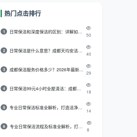
热门点击排行
日常保洁和深度保洁的区别：详解如何选择最适合的清洁服务
1
50
日常保洁是什么意思？成都天均安洁带你快速区分“日常vs深度vs开荒”
2
40
成都保洁服务价格多少？2026年最新报价表来了，这一篇看透所有费用
3
29
日常保洁99元4小时全屋清洁：成都天均安洁保洁超值服务全解析
4
18
专业日常保洁标准全解析，打造洁净舒适生活空间
5
14
专业日常保洁流程及标准全解析，打造洁净舒适环境
6
8