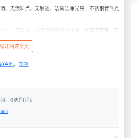
污渍、无涂料点、无胶迹、洁具洁净光亮、不锈钢管件光
涂料点、无胶迹、不锈钢管件光亮洁净、地面无死角、无
展开阅读全文
洁净，开关盒洁净无胶渍，排风口、空调出风口无灰尘、
60百科
、
知乎
光滑、有光泽，门沿上无尘土。6.地面的标准：木地板无
渍、有光泽，石材无污渍、无胶点、光泽度高。
如有疑问，请联系我们。
html