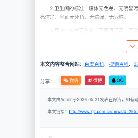
2.卫生间的标准：墙体无色差、无明显
亮洁净、地面无死角、无遗漏、无异味。
3.厨房：墙体无色差、无明显污渍、无
遗漏。
4.卧室及大顶标准：墙壁无尘土，灯具
无胶点。
本文内容整合网站：
百度百科
、
搜狗百科
、
3
5.门及框标准：无胶渍、无漆点、触摸
微信
微博
QQ
分享：
胶渍、洁净，瓷砖无尘土、无漆点、无水泥
本文由Admin于2026-05-21发表在保洁，
本文链接：
http://www.7jz.com.cn/news/d_295.