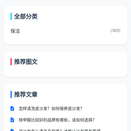
房
面、油烟机外壳
柜内外精细擦拭及油烟机部
清
等常规触面
件拆洗
全部分类
洁
(365)
保洁
卫
生
擦拭洁具外表
瓷砖缝隙除霉、顽固水垢深
间
面、简单刮除镜
度清除、五金件专业抛光
清
面及淋浴区水渍
洁
推荐图文
死
包含床底、沙发底部移位清
角
不包含
洁、高处柜体顶部除尘及全
处
推荐文章
屋踢脚线缝隙清理
理
怎样清洗皮沙发？如何保养皮沙发？
工
具
以基础除尘布、
增配高温蒸汽清洁机、专用
除甲醛比较好的品牌有哪些，该如何选择？
与
平板拖把及常规
除垢剂、大功率吸水吸尘器