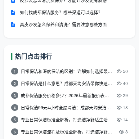
皮沙发怎么清洗及保养？才能让沙发更有质感
手
中性清洁剂为主
及缝隙专用刷头
法
如何找成都保洁服务？哪些渠道可以选择？
真皮沙发怎么保养和清洗？需要注意哪些方面
一句话判断：如果你家只是几天没抹台面、地板踩
出了浮尘，就选日常保洁；但如果厨房灶台已经粘手、
卫生间玻璃蒙上了一层厚厚的水垢印，那就不用挣扎
了，直接上深度保洁。
热门点击排行
二、全屋服务项目逐项拆解：包括什么，不包括什么？
日常保洁和深度保洁的区别：详解如何选择最适合的清洁服务
50
1
在成都市场上，不同家政服务机构对于日常保洁的
日常保洁是什么意思？成都天均安洁带你快速区分“日常vs深度vs开荒”
40
2
定义其实存在细微差别。但成熟的保洁机构，如
天均安
成都保洁服务价格多少？2026年最新报价表来了，这一篇看透所有费用
29
3
洁保洁
，会拥有极其细化的生活区服务执行单。
日常保
洁家政服务包括哪些
内容，需要落实到每一个具体的物
日常保洁99元4小时全屋清洁：成都天均安洁保洁超值服务全解析
18
4
理空间。
专业日常保洁标准全解析，打造洁净舒适生活空间
14
5
2.1 客厅与餐厅：家庭“门面”的除尘与归
专业日常保洁流程及标准全解析，打造洁净舒适环境
8
6
位