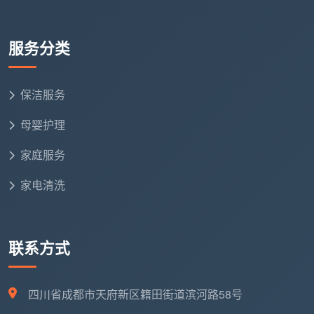
或烤箱内胆的积碳洗洁；另外也不包含清洗碗筷或料
理厨余垃圾，以及橱柜内里堆积的杂货整理。
服务分类
2.4 洗手间区域：清除水迹与表面菌落
✔️ 核心服务项目
保洁服务
洁具全套表面清洁：擦拭洗手盆、马桶外沿和座圈、
母婴护理
淋浴花洒软管。
家庭服务
镜面光亮处理：对梳妆镜进行去水痕擦拭，做到亮洁
通透。
家电清洗
地面及淋浴区清拖：彻底拖净地面毛发并刮除淋浴区
或隔断表面的沐浴水垢。
联系方式
❌ 严格排除项目
日常保洁仅还原卫生间的“表面亮洁”。针对淋浴屏及
四川省成都市天府新区籍田街道滨河路58号
龙头上的顽固结垢，以及墙壁和地砖缝隙里的霉斑严