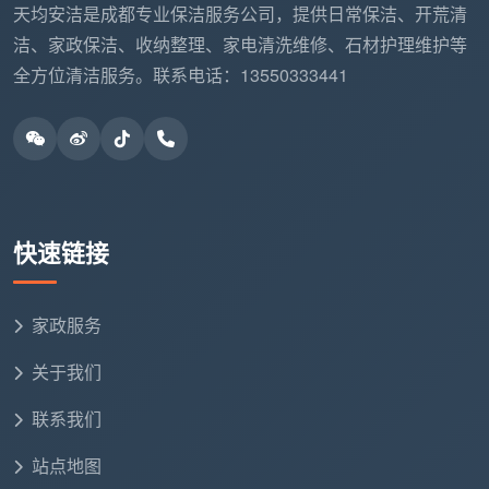
摆件等高密度陈列品进行逐项擦拭。
天均安洁是成都专业保洁服务公司，提供日常保洁、开荒清
洁、家政保洁、收纳整理、家电清洗维修、石材护理维护等
2.3 厨房区域：最容易产生分歧的重灾区
全方位清洁服务。联系电话：13550333441
✔️ 核心服务项目
台面与周边的基础复原：使用环保重油清洁剂细致处
理灶台的大理石或不锈钢面板。
机身外表除尘：针对油烟机外部的浮油污进行擦拭，
但绝不包括把油烟机拆开。
快速链接
水池龙头洁净光亮：擦拭水槽内胆、下水口圈以及水
龙头外侧的水垢。
家政服务
关于我们
柜体外表去渍：擦拭橱柜的立面门板及显眼的边角。
联系我们
❌ 严格排除项目
站点地图
需要专业人员操作的抽油烟机内部拆卸清洗、微波炉