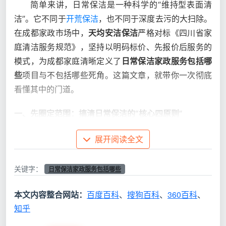
简单来讲，日常保洁是一种科学的“维持型表面清
洁”。它不同于
开荒保洁
，也不同于深度去污的大扫除。
在成都家政市场中，
天均安洁保洁
严格对标《四川省家
庭清洁服务规范》，坚持以明码标价、先报价后服务的
模式，为成都家庭清晰定义了
日常保洁家政服务包括哪
些
项目与不包括哪些死角。这篇文章，就带你一次彻底
看懂其中的门道。
一、先圈定范围：搞清日常保洁的“核心四原则”
在拿到详细的服务清单之前，先在心里锚定一个逻
展开阅读全文
辑——日常保洁不同于深度保洁。用通俗的比喻来解
释：日常保洁如同“早晚洗漱”，针对的是日常产生的浮
关键字：
日常保洁家政服务包括哪些
尘和轻微活动痕迹，作用是维持每日的基础卫生；而深
度保洁更像“给家做体检”，专门攻克长时间堆积的顽固
本文内容整合网站：
百度百科
、
搜狗百科
、
360百科
、
油污和物理死角-。
知乎
要记住日常保洁的四个核心原则，它能帮你过滤掉