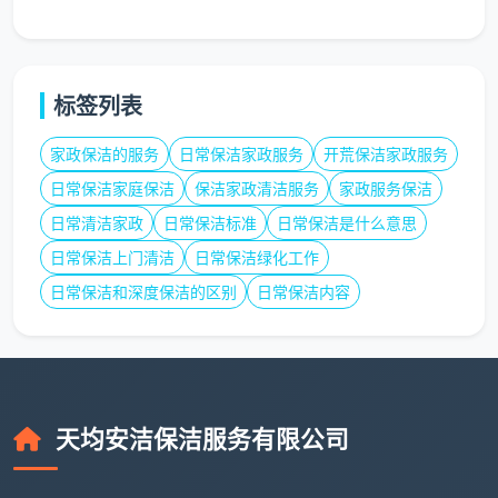
摆件仅做回避处理，绝不直接上手擦拭。
2.2 卧室区域：只碰外表，不窥隐私
✔️ 核心服务项目
标签列表
寝具床铺的常规整理：按照原有形态铺平床单被罩，
家政保洁的服务
日常保洁家政服务
开荒保洁家政服务
并摆放好枕头。
日常保洁家庭保洁
保洁家政清洁服务
家政服务保洁
日常清洁家政
日常保洁标准
日常保洁是什么意思
柜体外表面的擦拭：主要针对卧室衣柜、床头柜、梳
日常保洁上门清洁
日常保洁绿化工作
妆台等没有堆满杂物的外沿平面。
日常保洁和深度保洁的区别
日常保洁内容
触手可及处的清尘：擦拭房间内窗台、非布艺材质的
床头靠背和裸露的踢脚线。
❌ 严格排除项目
天均安洁保洁服务有限公司
日常保洁服务范围绝对不包含拉开并清理衣柜内部的
私人物品（这属于收纳业务），也不对古董架、书柜