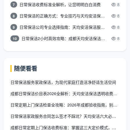
日常保洁收费标准全解析，让您明明白白消费
8
7
✔️ 核心服务项目
日常保洁的正确方式：专业技巧与天均安洁保洁服务全解析
8
8
除尘与擦拭：针对包括电视柜、茶几、餐桌餐椅、鞋
日常保洁公司专业选择指南：天均安洁保洁服务全解析
8
9
柜等在内的所有家具外表面。
日常保洁2小时高效攻略：成都天均安洁保洁专业时间管理方案
8
10
高频触点净手：细致使用干净抹布清洁全屋的开关面
板、门把手、遥控器等多人触碰物品。
简易归位整理：在搞好尘土后，帮客户将沙发靠垫摆
随便看看
好、散落的儿童玩具集中放置、将杂志报纸归拢。
日常保洁服务家政保洁，为现代家庭打造洁净舒适生活空间
地面精细化清拖：清扫地面碎屑垃圾后进行平板拖把
的高频压尘清拖。
成都日常保洁价目表2026全解析：天均安洁保洁透明收费指南
❌ 严格排除项目
日常定期上门保洁检查全攻略：2026年成都验收指南，别再为“
日常保洁家政服务合同怎么签才不踩坑？天均安洁六大必备条款一次
此区域严格不包含对各处天花吊顶积灰清除、不包含
窗帘的拆洗及熨烫；同时对字画、古董、名贵易碎的
成都日常定期上门保洁收费标准：掌握这三大定价模式，年省上千元