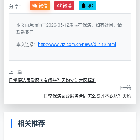
微信
微博
QQ
分享：
很多不切实际的幻想：
表面法则
：针对各类可触及家具、电器的外表面，不
本文由Admin于2026-05-12发表在保洁，如有疑问，请
包含需要高强度体力的拆挪或内部整理。
联系我们。
保守法则
本文链接：
：不包含外墙及高空作业（如未封闭阳台外
http://www.7jz.com.cn/news/d_142.html
侧玻璃），严格规避人员安全风险。
物理表层法则
：仅处理表面除尘和可水洗的常规附着
上一篇
物，不包含油污碳化层的铲除或墙壁霉斑的化学翻
日常保洁家政服务有哪些？天均安洁六区标准
新。
下一篇
日常保洁家政服务合同怎么签才不踩坑？天均
常规轻量法则
：使用常规工具作业，不包含需要大功
率蒸汽机进行全屋高温消杀或地板抛光打蜡等专项设
备操作。
相关推荐
为了让边界变得更清晰，我们来看看日常保洁与深
度保洁的具体差异：