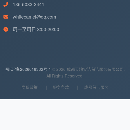
135-5033-3441
重滋生，将无法在常规的2-4小时内进行彻底根除。
whitecamel@qq.com
三、全面排除清单：这七类不在“常规保洁”包内
周一至周日 8:00-20:00
有时候，搞明白哪些不包括，尤其重要。这七大场
景是专业
日常保洁家政服务包括哪些
从业标准中通常会
明确拒绝或单独计价的“红线”，身为客户提早知悉有助
于守住咱们自身的钱袋子：
高空与危险悬空作业
：凡是涉及到身体探出窗户外的
蜀ICP备2026018332号-1
© 2026 成都天均安洁保洁服务有限公司.
All Rights Reserved.
外侧玻璃、户外空调外机、顶楼大露台装饰物，一律
拒做。
隐私政策
|
服务条款
|
成都保洁服务
吊顶类危险除尘
：超大的水晶灯、各类材质的天花板
顶、以及非常复杂的石膏线浮雕，不碰。
大件家电深度拆解
：抽油烟机拆卸清洗、空调风轮水
洗、洗衣机滚筒拆解等，不包。