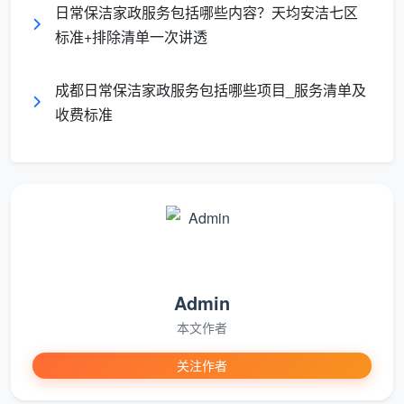
日常保洁家政服务包括哪些内容？天均安洁七区
标准+排除清单一次讲透
对
比
日常保洁
深度保洁
成都日常保洁家政服务包括哪些项目_服务清单及
维
收费标准
度
核
心
表面除尘、维持
彻底去垢、消除物理死角与
定
基础整洁
化学积污-
位
服
务
Admin
2—4小时/次
3—6小时/次
时
本文作者
长
关注作者
厨
仅擦拭灶台表
包括灶台重度油污分解、橱