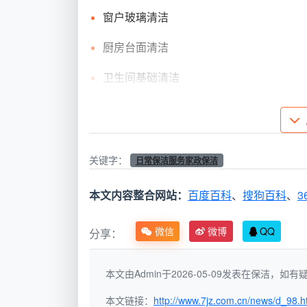
窗户玻璃清洁
厨房台面清洁
卫生间基础清洁
深度日常保洁
深度日常保洁在基础清洁的基础上，增
打扫的家庭。服务特点包括：
关键字：
日常保洁服务家政保洁
厨房油烟机表面清洁
本文内容整合网站：
百度百科
、
搜狗百科
、
3
卫生间马桶深度消毒
微信
微博
QQ
分享：
墙角、缝隙等隐蔽区域清洁
本文由Admin于2026-05-09发表在保洁，
家电表面细致擦拭
本文链接：
http://www.7jz.com.cn/news/d_98.h