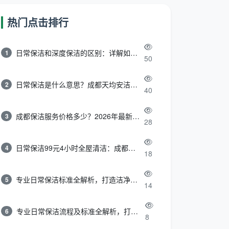
热门点击排行
日常保洁和深度保洁的区别：详解如何选择最适合的清洁服务
1
50
日常保洁是什么意思？成都天均安洁带你快速区分“日常vs深度vs开荒”
2
40
成都保洁服务价格多少？2026年最新报价表来了，这一篇看透所有费用
3
28
日常保洁99元4小时全屋清洁：成都天均安洁保洁超值服务全解析
4
18
专业日常保洁标准全解析，打造洁净舒适生活空间
5
14
专业日常保洁流程及标准全解析，打造洁净舒适环境
6
8