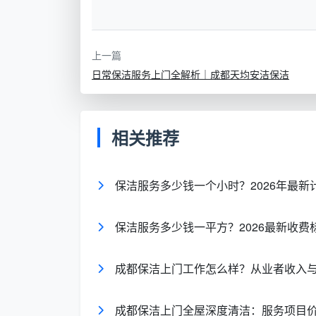
定制化保洁方案
针对不同家庭的具体需求，天均安洁提
上一篇
按周/按月定期保洁
日常保洁服务上门全解析｜成都天均安洁保洁
特殊时段保洁（如节假日前后）
针对宠物家庭的专项清洁
相关推荐
过敏源控制清洁
保洁服务多少钱一个小时？2026年最
天均安洁保洁的服务优势与专
保洁服务多少钱一平方？2026最新收费
专业化团队建设
天均安洁保洁公司拥有一支经验丰富、
成都保洁上门工作怎么样？从业者收入
统培训，掌握现代清洁技术和标准化作业流
先进设备与环保材料
成都保洁上门全屋深度清洁：服务项目