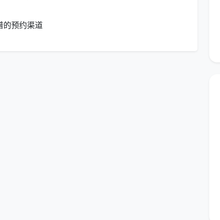
环保清洁剂，确保清洁效果的同时，保障家庭成员的健康
谱的预约渠道
系，确保每位客户都能获得满意的服务体验：
性化清洁方案
确保每个环节达标
进服务质量