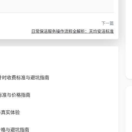
供个性化定制服务，包括：
下一篇
日常保洁服务操作流程全解析：天均安洁标准
新计时收费标准与避坑指南
业特色
标准与价格指南
持证上岗的专业团队。所有保洁人员均经过严格筛选和系
与真实体验
程。
价格与避坑指南