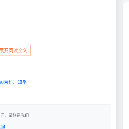
展开阅读全文
加了对重点区域的深度处理，特别适合有多月未进行彻底
60百科
、
知乎
如有疑问，请联系我们。
tml