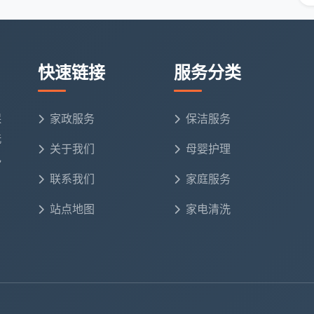
工，保障客户权益
快速链接
服务分类
素，以确保找到最适合自己家庭需求的服务方案。
保
家政服务
保洁服务
洗
关于我们
母婴护理
电
率
重点清洁区域
特别注意事项
联系我们
家庭服务
站点地图
家电清洗
厨房、卫生间
注重高效快捷
客厅、卧室、厨房
兼顾全面与深度
全屋各区域
需要系统化清洁