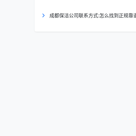
公司采用行业领先的清洁设备和高品质
成都保洁公司联系方式:怎么找到正规靠
安全。主要设备包括：
高效吸尘吸水器
专业玻璃清洁工具
高温蒸汽消毒设备
环保清洁剂系列
服务质量保障体系
天均安洁建立了完善的服务质量监控体
服务前沟通
：详细了解客户需求，制定个
服务中监督
：严格按照标准化流程操作，
服务后反馈
：主动收集客户意见，持续改