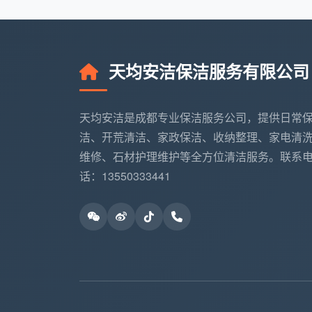
不满意免费返工
：承诺服务不满意免费返
天均安洁保洁服务有限公司
如何选择适合的日常保洁服务
选择日常保洁服务时，需要考虑多个因
天均安洁是成都专业保洁服务公司，提供日常
评估家庭实际需求
洁、开荒清洁、家政保洁、收纳整理、家电清
维修、石材护理维护等全方位清洁服务。联系
家庭类型
推荐服务频
话：13550333441
单身公寓
每2周1次
小家庭（2-3人）
每周1次
大家庭（4人以上）
每周1-2次