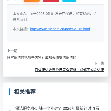
清洁深度
：包括表面清洁和部分深度处理
本文由Admin于2026-05-01发表在保洁，如有疑问，请
联系我们。
适合场景
：家庭定期保洁、小型企业日常维护
本文链接：
http://www.7jz.com.cn/news/d_15.html
时间效率
：均衡作业，质量与效率兼顾
价格区间
：成都市场约100-130元/小时
上一篇
精细日常保洁
（适合高要求客户）：
日常保洁包括哪些内容？成都天均安洁保洁的
下一篇
服务重点
：深度清洁、细节处理、特殊护理
日常保洁收费价目表全解析：成都天均安洁保
清洁深度
：包括隐蔽角落和细节处理
适合场景
：高端住宅、有婴幼儿或宠物家庭、过敏体
相关推荐
质家庭
时间效率
：注重细节，时间投入更多
保洁服务多少钱一个小时？2026年最新计时收费