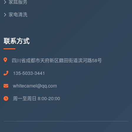
家庭服务
人工服务费
（占总费用70-80%）：
家电清洗
保洁员基本工资：40-50元/小时
技能补贴：高级保洁员+10元/小时，特级保洁员+20
联系方式
元/小时
服务年限补贴：每满一年+2元/小时，最高+10元/小
四川省成都市天府新区籍田街道滨河路58号
时
135-5033-3441
绩效奖金：与客户评价挂钩，±5-10元/小时
whitecamel@qq.com
材料消耗费
（占总费用10-15%）：
周一至周日 8:00-20:00
清洁剂成本：3-5元/小时（环保认证产品）
工具损耗：2-3元/小时（专业工具维护）
防护用品：1-2元/小时（口罩、手套、鞋套等）