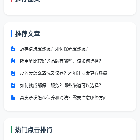
平层公寓
：结构简单，清洁效率高，价格系数1.0
复式/loft
：楼梯增加清洁难度，价格系数1.2-1.3
推荐文章
别墅
：多层结构，清洁面积大，价格系数1.5-2.0
特殊户型
：异形结构、多阳台、多卫生间等，价格系
怎样清洗皮沙发？如何保养皮沙发？
数1.1-1.4
除甲醛比较好的品牌有哪些，该如何选择？
服务频率与长期合作优惠
皮沙发怎么清洗及保养？才能让沙发更有质感
日常保洁多少钱一个小时
还受到服务频率的影响。
如何找成都保洁服务？哪些渠道可以选择？
天均安洁保洁为长期合作客户提供阶梯式优惠：
真皮沙发怎么保养和清洗？需要注意哪些方面
单次服务价格
（无优惠）：
基础日常保洁：100元/小时
热门点击排行
标准日常保洁：120元/小时