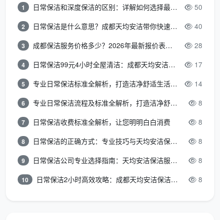
日常保洁和深度保洁的区别：详解如何选择最适合的清洁服务
50
1
精细日常保洁：150元/小时
日常保洁是什么意思？成都天均安洁带你快速区分“日常vs深度vs开荒”
40
2
包月服务优惠
（每月4次）：
成都保洁服务价格多少？2026年最新报价表来了，这一篇看透所有费用
28
3
基础日常保洁：90元/小时（9折优惠）
日常保洁99元4小时全屋清洁：成都天均安洁保洁超值服务全解析
17
4
标准日常保洁：108元/小时（9折优惠）
专业日常保洁标准全解析，打造洁净舒适生活空间
14
5
精细日常保洁：135元/小时（9折优惠）
专业日常保洁流程及标准全解析，打造洁净舒适环境
8
6
包季服务优惠
（每季度12次）：
日常保洁收费标准全解析，让您明明白白消费
8
7
基础日常保洁：85元/小时（85折优惠）
日常保洁的正确方式：专业技巧与天均安洁保洁服务全解析
8
8
标准日常保洁：102元/小时（85折优惠）
日常保洁公司专业选择指南：天均安洁保洁服务全解析
8
9
日常保洁2小时高效攻略：成都天均安洁保洁专业时间管理方案
8
10
精细日常保洁：127.5元/小时（85折优惠）
包年服务优惠
（每年48次）：