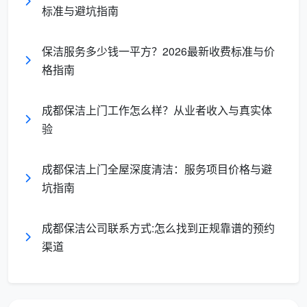
价格区间
标准与避坑指南
：成都市场约130-160元/小时
房屋面积与户型结构的影响
保洁服务多少钱一平方？2026最新收费标准与价
日常保洁多少钱一个小时
与房屋面积和户型结构直
格指南
接相关。天均安洁保洁基于成都数千个服务案例，总结
出以下面积与时间的关系模型：
成都保洁上门工作怎么样？从业者收入与真实体
验
标
精细
房屋
户
准日常
效率
成都保洁上门全屋深度清洁：服务项目价格与避
日常保洁
面积
型类型
保洁建
系数
坑指南
建议时长
议时长
成都保洁公司联系方式:怎么找到正规靠谱的预约
一
渠道
60㎡
1.5-
2-
室一厅/
1.0
以下
2小时
2.5小时
开间