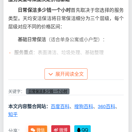
日常保洁多少钱一个小时
首先取决于您选择的服务
类型。天均安洁保洁将日常保洁细分为三个层级，每个
层级对应不同的价格区间：
基础日常保洁
（适合单身公寓或小户型）：
服务重点
：表面清洁、垃圾处理、基础整理
清洁深度
：可见区域表面清洁，不涉及深度处理
展开阅读全文
适合场景
：出租房、单身公寓、办公室日常维护
关键字：
时间效率
：高效率作业，快速完成基础清洁
日常保洁多少钱一个小时
价格区间
：成都市场约80-100元/小时
本文内容整合网站：
百度百科
、
搜狗百科
、
360百科
、
知乎
标准日常保洁
（适合大多数家庭）：
微信
微博
QQ
分享：
服务重点
：全面清洁、重点消毒、物品归位