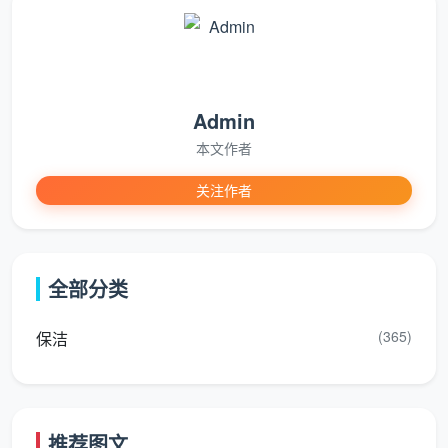
60-
两
2-
2.5-
1.2
90㎡
室一厅
2.5小时
3小时
90-
三
2.5-
3-
Admin
1.5
120㎡
室一厅
3小时
3.5小时
本文作者
关注作者
120-
三
3-
3.5-
1.8
150㎡
室两厅
3.5小时
4小时
全部分类
四
3.5
150
4小
室及以
小时以
2.0+
㎡以上
时以上
(365)
保洁
上
上
户型复杂度对价格的影响
：
推荐图文