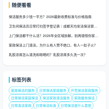
基础日常保洁：80元/小时（8折优惠）
随便看看
标准日常保洁：96元/小时（8折优惠）
保洁服务多少钱一平方？2026最新收费标准与价格指南
精细日常保洁：120元/小时（8折优惠）
卫生间保洁员日常打扫签字登记表｜成都天均安洁保洁管理升级方案
地理位置与服务时间的影响
上门保洁都干什么活？2026年全区域拆解，别再错怪你家的保洁
日常保洁多少钱一个小时
在成都不同区域有所差
家政保洁上门清洁，为什么有人赞不绝口、有人一肚子火？
异，天均安洁保洁采用分区定价策略：
乳胶凉席怎么清洗和晾晒的？乳胶凉席多久洗一次？
中心城区
（锦江区、青羊区、武侯区、金牛区、成
华区）：
标签列表
标准价格：120元/小时
交通便利，响应速度快
家政保洁的服务
日常保洁家政服务
开荒保洁家政服务
日常保洁家庭保洁
保洁家政清洁服务
家政服务保洁
服务团队密集，调度灵活
日常清洁家政
日常保洁标准
日常保洁是什么意思