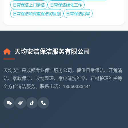
高新区与天府新区
：
日常保洁上门清洁
日常保洁绿化工作
日常保洁和深度保洁的区别
日常保洁内容
标准价格：125元/小时
高端住宅集中，服务要求高
交通时间相对较长
天均安洁保洁服务有限公司
近郊区县
（双流、温江、郫都、龙泉驿、新都）：
标准价格：115元/小时
天均安洁是成都专业保洁服务公司，提供日常保洁、开荒清
洁、家政保洁、收纳整理、家电清洗维修、石材护理维护等
交通成本较低
全方位清洁服务。联系电话：13550333441
服务覆盖逐步完善
远郊区县
（其他区县）：
标准价格：110元/小时+交通补贴