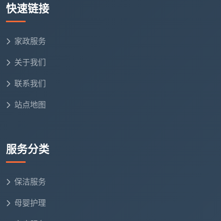
交通成本较高
快速链接
需提前预约安排
家政服务
服务时间对价格的影响
：
关于我们
正常时段
（8:00-18:00）：标准价格
联系我们
早晚高峰
（7:00-8:00，18:00-20:00）：+10%
站点地图
节假日
（国家法定节假日）：+20%
紧急服务
（2小时内上门）：+30%
服务分类
成都天均安洁保洁的透明化定价体系
保洁服务
基础服务价格明细
天均安洁保洁坚持价格透明化，所有费用明细清晰
母婴护理
可见：