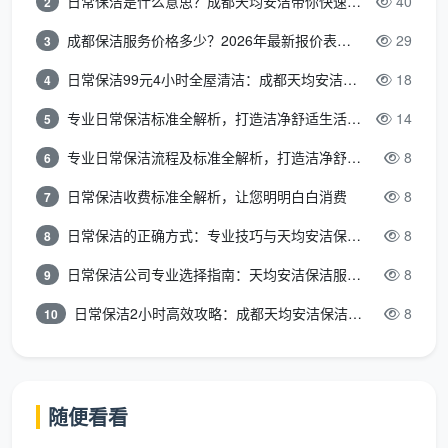
日常保洁是什么意思？成都天均安洁带你快速区分“日常vs深度vs开荒”
40
2
成都保洁服务价格多少？2026年最新报价表来了，这一篇看透所有费用
29
3
日常保洁99元4小时全屋清洁：成都天均安洁保洁超值服务全解析
18
4
专业日常保洁标准全解析，打造洁净舒适生活空间
14
5
专业日常保洁流程及标准全解析，打造洁净舒适环境
8
6
日常保洁收费标准全解析，让您明明白白消费
8
7
日常保洁的正确方式：专业技巧与天均安洁保洁服务全解析
8
8
日常保洁公司专业选择指南：天均安洁保洁服务全解析
8
9
日常保洁2小时高效攻略：成都天均安洁保洁专业时间管理方案
8
10
随便看看