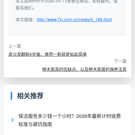
本文由Admin于2026-05-13发表在保洁，如有疑问，请
二、经常打蜡实木家具
联系我们。
打蜡是个保护家具的最佳方法，如果实木的材质比
本文链接：
http://www.7jz.com.cn/news/d_186.html
较好，建议用好的蜡去保护。对于经常打蜡的人来说，
使用的蜡尽可能比较清爽，如果是一段时间后打一次，
那么用相对比较厚的蜡。但是也需要避开阴雨天气，阴
上一篇
雨天气，蜡没有办法干透，就有可能对木质造成损伤。
皮沙发翻新6步曲，焕然一新就是如此简单
下一篇
三、避开潮湿，避开阳光直晒
榉木家具的优缺点，以及榉木家居的保养注意
其实这说的就是温度。一般的实木家具怎么保养
呢？其实只需要避开这两个问题就可以了。因为木头最
相关推荐
害怕的就是这两个问题，如果偷懒不想要经常擦拭或者
打蜡，那么放置在合理位置，也可以增长使用寿命。
保洁服务多少钱一个小时？2026年最新计时收费
以上就是
实木家具怎么保养
的三招！
标准与避坑指南