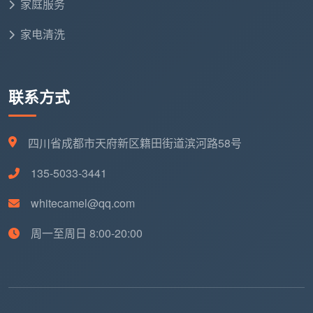
家庭服务
枕头摆放整齐
家电清洗
床垫简单清洁
定期翻转提醒
联系方式
床头区域清洁
：床头柜及周边
床头柜全面擦拭
四川省成都市天府新区籍田街道滨河路58号
135-5033-3441
台面物品整理
whitecamel@qq.com
抽屉外部清洁
周一至周日 8:00-20:00
灯具开关清洁
衣柜区域整理
衣柜外部清洁
：柜门、表面处理