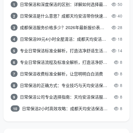
客厅区域专项服务
日常保洁和深度保洁的区别：详解如何选择最适合的清洁服务
50
1
客厅作为家庭活动中心，天均安洁保洁提供以下专
日常保洁是什么意思？成都天均安洁带你快速区分“日常vs深度vs开荒”
40
2
项服务：
成都保洁服务价格多少？2026年最新报价表来了，这一篇看透所有费用
28
3
家具表面清洁
日常保洁99元4小时全屋清洁：成都天均安洁保洁超值服务全解析
18
4
木质家具护理
：桌椅、柜子、茶几等
专业日常保洁标准全解析，打造洁净舒适生活空间
14
5
专业日常保洁流程及标准全解析，打造洁净舒适环境
8
表面全面擦拭
6
日常保洁收费标准全解析，让您明明白白消费
8
7
抽屉外部清洁
日常保洁的正确方式：专业技巧与天均安洁保洁服务全解析
8
8
家具腿部清洁
日常保洁公司专业选择指南：天均安洁保洁服务全解析
8
9
适当保养护理
日常保洁2小时高效攻略：成都天均安洁保洁专业时间管理方案
8
10
软体家具维护
：沙发、椅子等
表面吸尘清洁