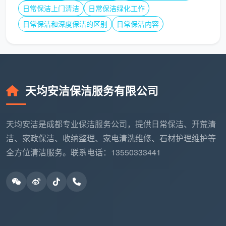
日常保洁上门清洁
日常保洁绿化工作
表面灰尘清除
日常保洁和深度保洁的区别
日常保洁内容
线路简单整理
摆放位置调整
使用安全检查
天均安洁保洁服务有限公司
装饰物品整理
装饰品清洁
：摆件、画框、照片等
天均安洁是成都专业保洁服务公司，提供日常保洁、开荒清
洁、家政保洁、收纳整理、家电清洗维修、石材护理维护等
表面灰尘擦拭
全方位清洁服务。联系电话：13550333441
摆放位置调整
安全检查提醒
特殊材质护理建议