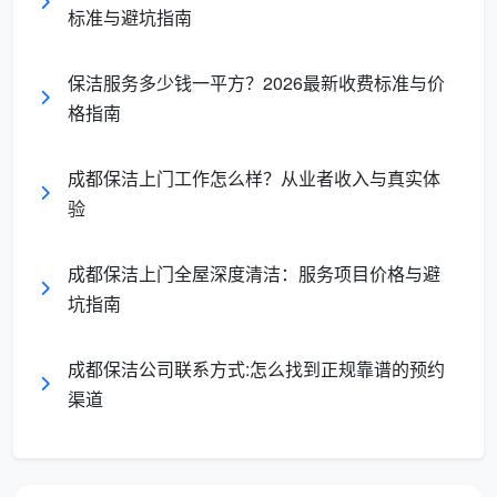
服
快速、高效、
彻底、细致、问
标准与避坑指南
务重点
常规维护
题解决
保洁服务多少钱一平方？2026最新收费标准与价
价
格指南
相对较低
相对较高
格水平
成都保洁上门工作怎么样？从业者收入与真实体
验
天均安洁保洁日常保洁服务项目全览
成都保洁上门全屋深度清洁：服务项目价格与避
全屋基础清洁项目
坑指南
天均安洁保洁的日常保洁服务以全屋为基础，涵盖
家庭各个功能区域：
成都保洁公司联系方式:怎么找到正规靠谱的预约
地面清洁系统
渠道
硬质地面清洁
：瓷砖、木地板、大理石等地面全面清
洁