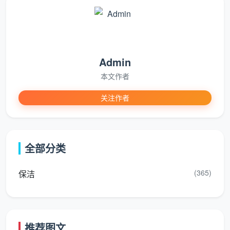
全面吸尘除尘
专业拖地清洁
边角缝隙处理
Admin
本文作者
水渍污渍清除
关注作者
软质地面护理
：地毯、地垫等特殊地面处理
表面吸尘清洁
全部分类
局部污渍处理
边缘整理归位
(365)
保洁
定期深度清洁建议
墙面与天花板维护
推荐图文