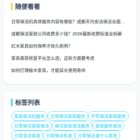
随便看看
靠垫整理归位
日常保洁的具体服务内容有哪些？成都天均安洁保洁全面解析
局部污渍处理
成都保洁家政公司收费多少钱？2026最新收费标准全拆解
定期翻转建议
红木家具如何保养才经久耐用？
家电表面清洁
家具美容修复平台怎么选，这些方面要考虑
大家电表面清洁
：电视、空调、冰箱等
如何打理榆木家具，才能延长使用寿命
外壳全面擦拭
散热孔除尘
标签列表
表面污渍清除
家政保洁的服务
日常保洁家政服务
开荒保洁家政服务
安全注意事项提醒
日常保洁家庭保洁
保洁家政清洁服务
家政服务保洁
小家电整理清洁
：音响、路由器等
日常清洁家政
日常保洁标准
日常保洁是什么意思