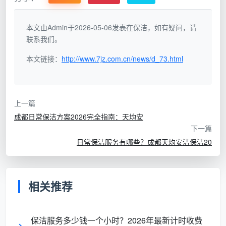
日常保洁
深度保洁
比维度
本文由Admin于2026-05-06发表在保洁，如有疑问，请
联系我们。
服
保持日常整
彻底清洁，解决
务目标
洁，维护基础清洁
积累问题
本文链接：
http://www.7jz.com.cn/news/d_73.html
服
定期进行（每
偶尔进行（每季
上一篇
务频率
周/每两周）
度/每半年）
成都日常保洁方案2026完全指南：天均安
下一篇
清
表面清洁，可
深层清洁，包括
日常保洁服务有哪些？成都天均安洁保洁20
洁深度
见区域处理
死角、顽固污渍
服
相对较短（2-4
相对较长（4-8
相关推荐
务时长
小时）
小时）
保洁服务多少钱一个小时？2026年最新计时收费