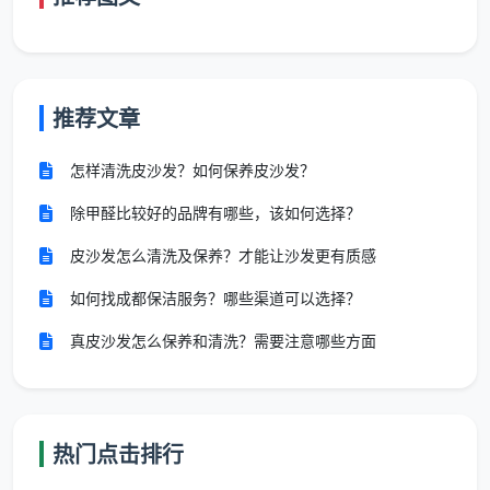
墙面基础清洁
：可接触墙面区域清洁
墙面浮尘清除
推荐文章
开关面板擦拭
墙角线清洁
怎样清洗皮沙发？如何保养皮沙发？
除甲醛比较好的品牌有哪些，该如何选择？
局部污渍处理
皮沙发怎么清洗及保养？才能让沙发更有质感
天花板简单维护
：低处天花板区域处理
如何找成都保洁服务？哪些渠道可以选择？
可见蛛网清除
真皮沙发怎么保养和清洗？需要注意哪些方面
灯具表面除尘
空调出风口简单清洁
热门点击排行
低处天花板擦拭