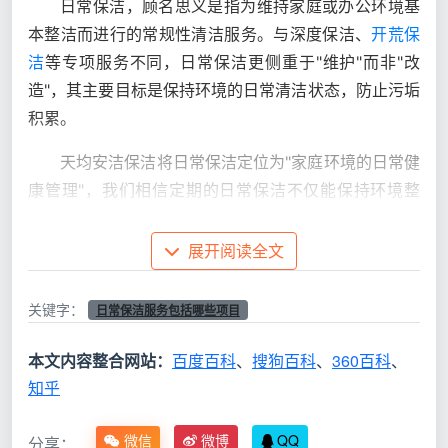
日常保洁，顾名思义是指为维持家庭或办公环境基
本整洁而进行的常规性清洁服务。与深度保洁、
开荒保
洁
等专项服务不同，日常保洁更侧重于"维护"而非"改
造"，其主要目标是保持环境的日常清洁状态，防止污垢
积累。
天均安洁保洁将日常保洁定位为"家庭环境的日常健
康管理"，我们相信定期的日常保洁不仅能保持环境整
洁，更能为家庭成员的健康保驾护航。在成都特有的湿
润气候环境下，定期的日常保洁还能有效防止霉菌滋
展开阅读全文
生，保持室内空气清新。
关键字：
日常保洁服务包括哪些项目
日常保洁与深度保洁的本质区别
理解日常保洁服务项目前，首先要明确日常保洁与
本文内容整合网站：
百度百科
、
搜狗百科
、
360百科
、
深度保洁的区别：
知乎
微信
微博
QQ
分享：
对