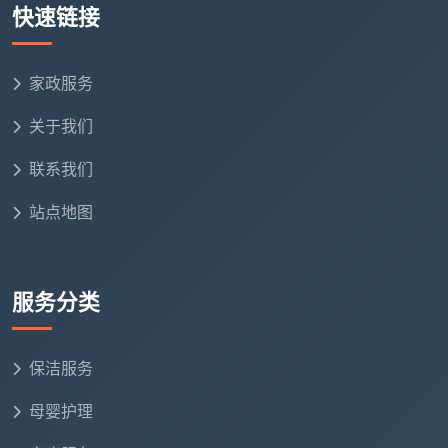
窗帘简单维护
：窗帘表面处理
快速链接
表面除尘处理
家政服务
褶皱整理
关于我们
挂钩检查
联系我们
定期清洗建议
站点地图
卧室区域细致服务
卧室作为休息空间，天均安洁保洁提供更细致的服
服务分类
务：
床铺整理维护
保洁服务
床铺全面整理
：床上用品处理
母婴护理
床单被套整理