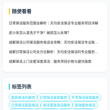
随便看看
家庭深度保洁打扫上门的收费标准参考为40—65
元/人/小时，或6—12元/平方米。此外，全屋深度保洁
日常保洁服务范围全解析｜天均安洁保洁专业服务项目详解
约800元/次（以100㎡为参考），包含全屋除尘、柜体
内部清洁、踢脚线和家电表面等细节的打扫。
皮沙发怎么清洗才干净？破损怎么处理?
一句话总结：日常保洁维护的是“表面干净”，收费
成都保洁公司保洁服务电话全攻略：天均安洁保洁专业联系指南
相对较低；深度保洁解决的是“积攒了几个月的顽固污
成都日常保洁公司全方位解析：天均安洁保洁的专业服务之道
垢”，价格自然高出一截。如果家里已经好几个月没彻底
成都保洁上门全屋深度清洁：服务项目价格与避坑指南
打扫，厨房水槽积了厚油，马桶内壁也有了一圈圈污垢
印，直接选深度保洁，别让日常保洁承担它完成不了的
任务。
标签列表
三、为什么同一套房子价格会有差异？五个关键因素
即便知道了行情价格，仍然会有用户疑惑：“为什么
家政保洁的服务
日常保洁家政服务
开荒保洁家政服务
同样两居室，不同公司、不同时间段的价格会不一样？”
日常保洁家庭保洁
保洁家政清洁服务
家政服务保洁