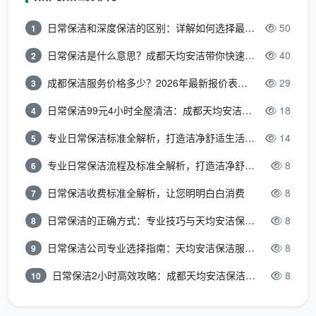
考价
日常保洁和深度保洁的区别：详解如何选择最适合的清洁服务
50
1
服务
2—4小时
3—6小时
日常保洁是什么意思？成都天均安洁带你快速区分“日常vs深度vs开荒”
40
2
时长
成都保洁服务价格多少？2026年最新报价表来了，这一篇看透所有费用
29
3
厨房
灶台表面和油
灶台重油污清除、油烟机
日常保洁99元4小时全屋清洁：成都天均安洁保洁超值服务全解析
18
清洁
烟机外壳擦拭
滤网拆洗、橱柜内外擦拭
4
专业日常保洁标准全解析，打造洁净舒适生活空间
14
5
卫生
洁具外表面、
瓷砖缝隙除霉、顽固水垢
间清
专业日常保洁流程及标准全解析，打造洁净舒适环境
8
6
镜面水渍刮除
深度清除
洁
日常保洁收费标准全解析，让您明明白白消费
8
7
玻璃
仅室内可及表
玻璃里外精细擦拭，含窗
日常保洁的正确方式：专业技巧与天均安洁保洁服务全解析
8
8
清洁
面简单擦拭
框轨道
日常保洁公司专业选择指南：天均安洁保洁服务全解析
8
9
每周/每月定期
日常保洁2小时高效攻略：成都天均安洁保洁专业时间管理方案
8
10
适用
季度大扫除、长期未打
维护，家不算
场景
扫、退租清洁
脏