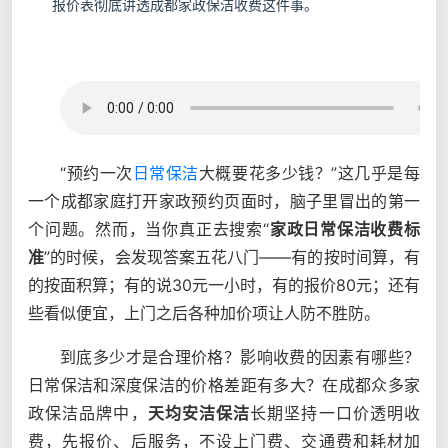
报价表彻底讲透成都家政保洁收费这件事。
“预约一次
日常保洁
大概要花多少钱？”这几乎是每
一个成都家庭打开家政预约页面时，脑子里冒出的第一
个问题。然而，当你真正去搜索“
家政日常保洁收费标
准
”的时候，会发现答案五花八门——有的按时间算，有
的按面积算；有的说30元一小时，有的报价80元；还有
些看似便宜，上门之后各种加价项让人防不胜防。
到底多少才是合理价格？影响收费的因素有哪些？
日常保洁和深度保洁的价格差距有多大？在成都众多家
政保洁品牌中，
天均安洁保洁
长期坚持一口价透明收
费，先报价、后服务，不设上门费、交通费和耗材加