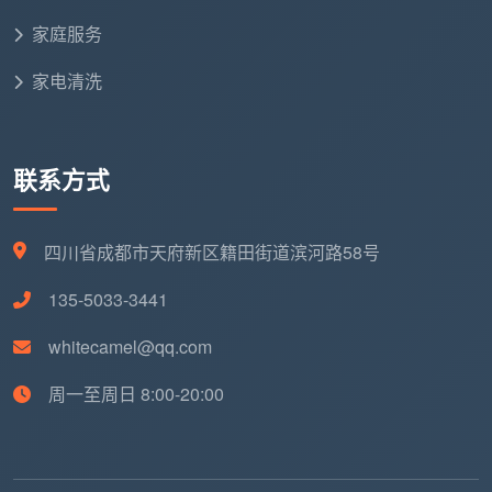
四、包月划不划算？周期性保洁方案对比
家庭服务
如果工作忙、不想在打扫上耗费周末时间，可以考
虑包月或定期保洁方案。一般包月做家政保洁，100㎡
家电清洗
约150元一次，具体取决于一个月打扫几次。以下是几
种市场参考方案：
联系方式
轻量维持型
（两口之家，每两周一次日常保洁）：保
持台面、地面整洁，单次约150—200元
四川省成都市天府新区籍田街道滨河路58号
标准洁净型
（三口之家，每月两次日常保洁+每季度
一次深度保洁）：将日常维持与深度去垢结合起来，
135-5033-3441
全年费用更可控
whitecamel@qq.com
极致托付型
（大户型或家有幼儿老人，包月日常保洁
周一至周日 8:00-20:00
+四季深度保洁）：全方位无死角守护
天均安洁保洁
针对不同家庭户型、人口规模及清洁
频率，支持灵活的周期性服务定制，用户可根据自家时