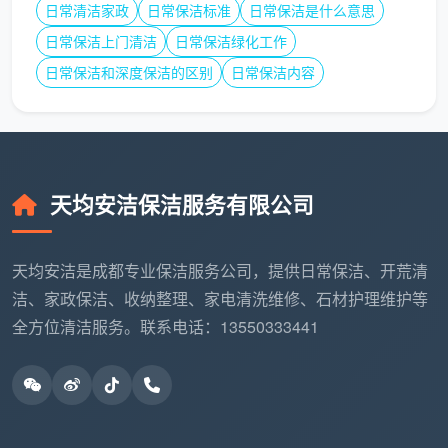
以下是影响
家政日常保洁收费标准
的五个核心因素：
日常清洁家政
日常保洁标准
日常保洁是什么意思
日常保洁上门清洁
日常保洁绿化工作
1. 房屋面积与脏污程度。
面积大小直接影响保洁时
日常保洁和深度保洁的区别
日常保洁内容
长，是定价的基础变量。房屋若长期未清洁（3个月以
上），或有宠物大量掉毛，保洁员需增加清洁工时，价
格可能上浮。
2. 所在区域。
成都主城区如锦江区、武侯区、高新
天均安洁保洁服务有限公司
区、成华区的保洁价格通常略高于龙泉驿、新都等近郊
区，这与保洁员的通勤成本和区域消费水平直接相关。
成都繁华市中心区域因人工成本较高，每小时保洁费用
天均安洁是成都专业保洁服务公司，提供日常保洁、开荒清
可能比郊区高出5—10元。
洁、家政保洁、收纳整理、家电清洗维修、石材护理维护等
全方位清洁服务。联系电话：13550333441
3. 服务时段。
工作日白天预约价格最为平稳。春节
等长假期间因用工紧张，保洁服务价格会出现明显上
涨。数据显示，以100㎡房间为例，节前需2名保洁人员
工作4小时，价格约240—450元，另需支付春节附加费
40—90元。日常保洁客单价约45元/小时，到旺季可涨