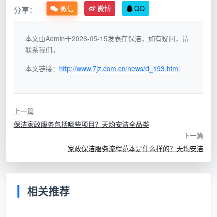
微信
微博
QQ
分享：
次性保洁约1.5—3元/平方米，100平米整体约150—300
元。这种模式灵活性有限，更适合深度保洁、
开荒保洁
本文由Admin于2026-05-15发表在保洁，如有疑问，请
和大型独栋房屋的全屋清洁。
联系我们。
两种方式怎么选？如果家里只是浮灰，想做做表面
本文链接：
http://www.7jz.com.cn/news/d_193.html
清洁维持一下，选按小时计费的日常保洁就够了。如果
是刚装修完或者几个月没彻底打扫、需要大扫除，再考
虑按面积计费的深度保洁或开荒保洁。
上一篇
保洁家政服务包括哪些项目？天均安洁全品类
二、2026年成都行情全速查：不同户型到底花多少？
下一篇
那么“
家政日常保洁收费标准
”具体到不同户型，到
家政保洁服务流程范本是什么样的？天均安洁
底是多少？根据成都市场2026年多家家政公司的公开报
价，我们整理了一份速查表。
相关推荐
日常保洁在成都市场主要采用按小时计费，收费标
准参考约28元/小时起步，2小时起。不同保洁等级的价