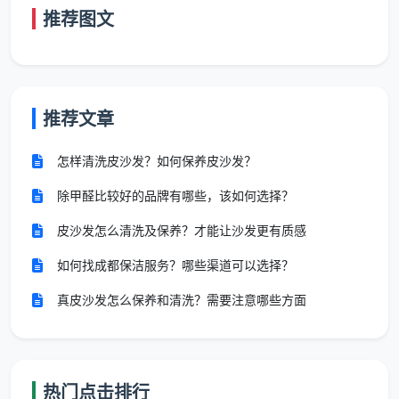
米）约158元。
推荐图文
2.2 日常保洁 vs 深度保洁：服务不同，
收费也大不同
很多用户最容易搞混的是日常保洁和深度保洁的价
推荐文章
格——以为差几十块钱，只是“打扫仔细一点”的区别。
实际上，两者的收费标准和服务内容有本质差异：
怎样清洗皮沙发？如何保养皮沙发？
除甲醛比较好的品牌有哪些，该如何选择？
对比
日常保洁
深度保洁
维度
皮沙发怎么清洗及保养？才能让沙发更有质感
如何找成都保洁服务？哪些渠道可以选择？
按小
40—60元/人/
时参
40—65元/人/小时
真皮沙发怎么保养和清洗？需要注意哪些方面
小时
考价
按面
积参
2—3元/㎡
6—12元/㎡
热门点击排行