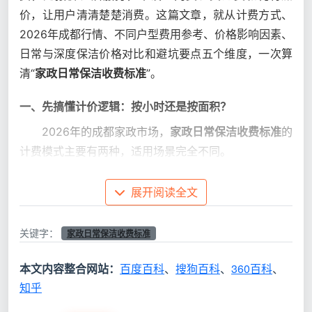
价，让用户清清楚楚消费。这篇文章，就从计费方式、
2026年成都行情、不同户型费用参考、价格影响因素、
日常与深度保洁价格对比和避坑要点五个维度，一次算
清“
家政日常保洁收费标准
”。
一、先搞懂计价逻辑：按小时还是按面积？
2026年的成都家政市场，
家政日常保洁收费标准
的
计费模式主要有两种，适用场景完全不同。
按小时计费——市场主流，最灵活公平。
绝大多数
展开阅读全文
家庭日常保洁都采用这种模式。按小时计费的好处在于
不用纠结面积，避免“面积大但很干净”时多花冤枉钱，
关键字：
家政日常保洁收费标准
也适合绝大多数工薪家庭做定期维护。成都市场上，家
庭日常保洁打扫上门的收费标准参考约25—50元/人/小
本文内容整合网站：
百度百科
、
搜狗百科
、
360百科
、
时。
知乎
按面积计费——多用于深度保洁和开荒。
一般做一