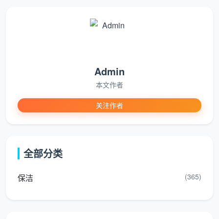
约
80—
3—
180
以上内容+台面整理、坐便
100㎡
4小
—
器及洁具消毒、简单玻璃
两居室
时
240
表面擦拭
元
Admin
约
本文作者
120—
4—
240
以上内容+厨房基础除油、
140㎡
5小
—
边角清洁、全屋玻璃表面
关注作者
三居室
时
300
擦拭
元
全部分类
成都家庭日常保洁按小时收费较为常见，每小时价
格通常在40—60元区间内浮动。部分公司也推出了按套
(365)
保洁
餐计价的模式：4小时日常保洁（建议面积70—90平方
米）约165元；2小时深度保洁（建议面积50平方米以
下）约110元；3小时深度保洁（建议面积50—70平方