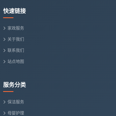
至接近原价一倍的水平。
快速链接
4. 保洁人员经验等级。
不同等级的保洁师收费不
同，日常三星级保洁费用约为30—50元/小时，含擦玻
家政服务
璃的四星级保洁约为60元/小时，等级越高工时费越
关于我们
高。
联系我们
5. 直营管理还是转包模式。
这是影响价格最隐蔽却
也最关键的因素。直营公司的人员经过统一培训、持证
站点地图
上岗，服务有标准有保障；而转包给第三方个人的模
式，虽然小时单价可能更低，但品质和售后都难以追
溯。
服务分类
天均安洁保洁
在成都始终坚持一口价透明收费、先
报价后服务，不设上门费、交通费和耗材加价等隐藏收
保洁服务
费项，让用户明明白白消费。
母婴护理