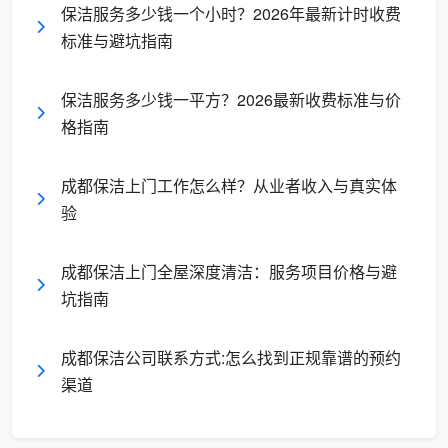
格也存在差异，日常三星级保洁费用约为30—50元/小
保洁服务多少钱一个小时？2026年最新计时收费
时。深度保洁含擦玻璃的四星级保洁约为60元/小时。
标准与避坑指南
2.1 按户型匹配时长的日常保洁参考价
保洁服务多少钱一平方？2026最新收费标准与价
格指南
建
议
按小
服
时参
成都保洁上门工作怎么样？从业者收入与真实体
户型
服务内容
务
考费
验
时
用
长
成都保洁上门全屋深度清洁：服务项目价格与避
坑指南
约
2—
120
全屋地面扫拖、家具除
≤60㎡
成都保洁公司联系方式:怎么找到正规靠谱的预约
3小
—
尘、厨卫基础清洁、垃圾
一居室
时
180
清运
渠道
元