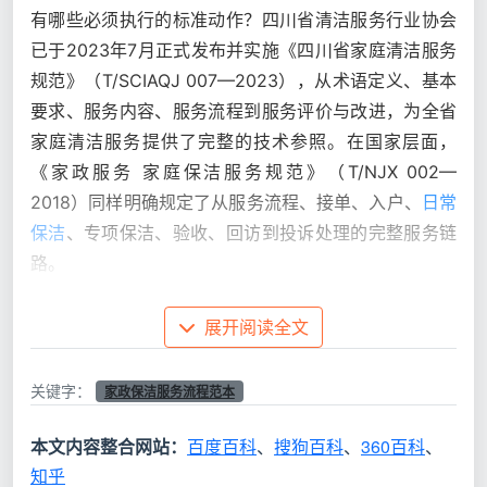
有哪些必须执行的标准动作？四川省清洁服务行业协会
已于2023年7月正式发布并实施《四川省家庭清洁服务
规范》（T/SCIAQJ 007—2023），从术语定义、基本
要求、服务内容、服务流程到服务评价与改进，为全省
家庭清洁服务提供了完整的技术参照。在国家层面，
《家政服务 家庭保洁服务规范》（T/NJX 002—
2018）同样明确规定了从服务流程、接单、入户、
日常
保洁
、专项保洁、验收、回访到投诉处理的完整服务链
路。
在成都家政市场中，
天均安洁保洁
严格对标这些行
展开阅读全文
业标准，将一套规范化的服务流程落实到每一次上门服
务中。这篇文章，就从七大核心环节、三大科学原则、
关键字：
家政保洁服务流程范本
六区验收范本和避坑要点四个维度，为你提供一份可参
照的
家政保洁服务流程范本
。
本文内容整合网站：
百度百科
、
搜狗百科
、
360百科
、
知乎
一、先搞懂服务类型——日常保洁、深度保洁、
开荒保