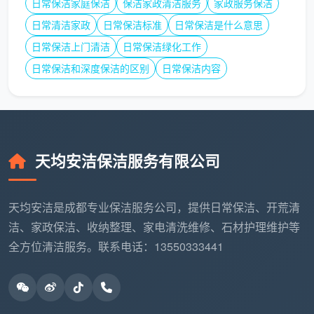
日常保洁家庭保洁
保洁家政清洁服务
家政服务保洁
用（厨房专用、卫浴专用、家具专用、镜面专用等），
日常清洁家政
日常保洁标准
日常保洁是什么意思
从工具层面杜绝“一条抹布擦全家”的交叉污染。这并非
日常保洁上门清洁
日常保洁绿化工作
行业“做秀”，2026年家政服务提质扩容实施方案也明确
日常保洁和深度保洁的区别
日常保洁内容
提出，保洁服务应做到“不同区域抹布颜色区分”。
环节四：入户与沟通——进入服务状态
的标准动作
保洁员按约定时间到达客户住所后，需完成以下标
天均安洁保洁服务有限公司
准入户流程：
着装检查
：穿着整洁工装、正确佩戴工作证，确保仪
天均安洁是成都专业保洁服务公司，提供日常保洁、开荒清
容端正
洁、家政保洁、收纳整理、家电清洗维修、石材护理维护等
出示证件
：主动向客户出具健康证及派工单，明示工
全方位清洁服务。联系电话：13550333441
牌，获得客户同意
穿戴鞋套
：在进入客户室内前穿好一次性鞋套