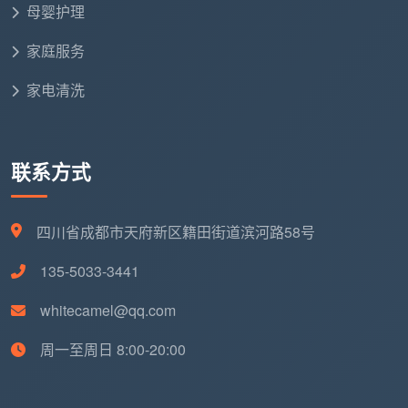
规范的操作遵循三大科学原则：
母婴护理
原则一：从上到下，先顶后底。
保洁员需先用静电
家庭服务
除尘掸清理吊柜顶端、空调出风口、灯罩底座等高处区
家电清洗
域的浮尘，再清洁家具表面和台面，最后才处理地面。
如果顺序倒置——先拖地再擦吊柜——高处灰尘飘落，
已清洁过的地面等于白做了。
联系方式
原则二：从里到外，退行推进。
以卧室为例，从房
间最里侧的角落开始，逐步向门口方向倒退推进，避免
四川省成都市天府新区籍田街道滨河路58号
保洁员在已拖拭干净的地面上反复踩踏造成二次污染。
135-5033-3441
原则三：先粗后细，防物理划伤。
先用吸尘器或扫
帚清除大颗粒垃圾和沙粒，再用湿抹布精细擦拭。跳过
whitecamel@qq.com
粗清洁直接上湿布，沙粒等硬质颗粒可能划伤木地板或
周一至周日 8:00-20:00
漆面家具。
在具体的区域清洁顺序上，日常保洁按照
先房间、