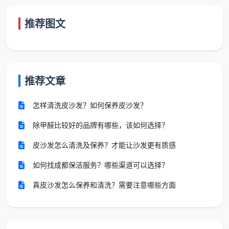
二、家政保洁服务流程范本——七大标准环节一次讲清
推荐图文
一套专业的
家政保洁服务流程范本
，不是保洁员“进
门就擦、擦完拎包走”的自由发挥，而是从预约沟通到售
后评价的完整闭环。根据相关国家标准和行业规范，一
条完整的服务链路包含以下七大核心环节：
推荐文章
环节一：预约沟通——服务的第一步，
怎样清洗皮沙发？如何保养皮沙发？
也是信息对齐的关键
除甲醛比较好的品牌有哪些，该如何选择？
客户通过电话或在线平台提交服务需求，包括房屋
地址、面积、户型、期望服务类型（日常保洁/深度保
皮沙发怎么清洗及保养？才能让沙发更有质感
洁/开荒保洁）和上门时间。客服需主动询问并记录特殊
如何找成都保洁服务？哪些渠道可以选择？
需求：家中是否有宠物、有无重点清洁区域、有无贵重
或易碎物品需要避让处理。
真皮沙发怎么保养和清洗？需要注意哪些方面
天均安洁保洁
在这一环节特别强调一件事：向客户
主动说明日常保洁与深度保洁的服务边界，明确告知哪