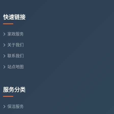
工具摆放
：将工具包轻放地面，工具平摊摆放整齐，
严禁将工具放在橱柜、餐桌、椅子等物品之上
快速链接
需求确认
：主动询问客户有无特别要求，如有则优先
处理客户提出的项目；如无则按照标准流程推进
家政服务
贵重物品避让
：与客户确认家中贵重物品位置，服务
关于我们
中做避让处理。需要特别说明的是，字画、古董、宗
联系我们
教陈设、易损易碎摆件及其他贵重艺术摆件不在日常
保洁服务范围内
站点地图
门窗通风
：进入工作岗位后，首先将门窗、窗帘打
开，保证良好的通风和采光条件
服务分类
环节五：标准化清洁作业——最核心的
执行环节
保洁服务
这是整套
家政保洁服务流程范本
中最关键的部分。