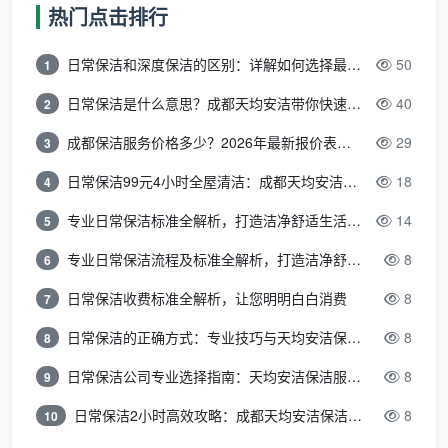
热门点击排行
些项目包含、哪些不包含，在预约时就消除信息差，避
免“到了现场才发现不对”的尴尬。目前成都不少正规家
日常保洁和深度保洁的区别：详解如何选择最适合的清洁服务
50
1
政机构也坚持在服务前出具方案与工具清单，做到价格
一单一议、先报价后服务。
日常保洁是什么意思？成都天均安洁带你快速区分“日常vs深度vs开荒”
40
2
环节二：需求确认与报价——一口价锁
成都保洁服务价格多少？2026年最新报价表来了，这一篇看透所有费用
29
3
定，拒绝价外价
日常保洁99元4小时全屋清洁：成都天均安洁保洁超值服务全解析
18
4
客服在接到预约后进行二次确认：核对面积、户
专业日常保洁标准全解析，打造洁净舒适生活空间
14
5
型、服务类型和上门时间。确认无误后，给出明确的一
口价报价。正规公司会在服务前明确服务内容、收费标
专业日常保洁流程及标准全解析，打造洁净舒适环境
8
6
准和结算方式，避免低价揽客、上门加价的消费陷阱。
日常保洁收费标准全解析，让您明明白白消费
8
7
天均安洁保洁
坚持一口价、先报价后服务的收费模
日常保洁的正确方式：专业技巧与天均安洁保洁服务全解析
8
8
式，不设上门费、交通费和耗材加价等隐藏收费项，让
日常保洁公司专业选择指南：天均安洁保洁服务全解析
8
9
用户在预约时就对支出清清楚楚。据成都市家政服务行
业协会数据，2025年底以来成都家政保洁订单量持续走
日常保洁2小时高效攻略：成都天均安洁保洁专业时间管理方案
8
10
高，单次保洁订单较平时增长约40%，选择一家价格透