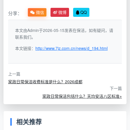
洁
的流程不同
微信
微博
QQ
分享：
在展开流程范本之前，必须先明确一点：
不同类型
的保洁服务，其流程深度和操作重点完全不同
。家政保
本文由Admin于2026-05-15发表在保洁，如有疑问，请
洁服务分为日常、开荒、深度、专项四种类型，如果选
联系我们。
错了类型，流程再规范也达不到理想效果。
本文链接：
http://www.7jz.com.cn/news/d_194.html
日常保洁的核心是“维持型表面清洁”，覆盖客厅、
卧室、厨房、卫生间、阳台、餐厅六大区域，通常2—4
小时完成；深度保洁针对长期积累的顽固污渍和卫生死
上一篇
角，在日常流程基础上增加玻璃里外擦拭、死角除垢、
家政日常保洁收费标准是什么？2026成都
重油污清除和高温消毒等项目，通常3—6小时完成；开
下一篇
荒保洁则是新房装修后的一次性彻底清洗，需要铲刀、
家政日常保洁包括什么？天均安洁八区标准+
除胶剂和工业吸尘器等专业设备，由多人团队作业。
以下是三种服务类型的核心差异速查表：
相关推荐