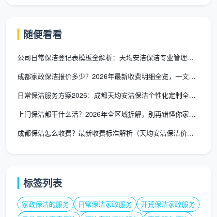
明的公司，在这个消费高峰期显得更加重要。
环节三：派单与工具准备——出门前的
随便看看
最后一道保障
公司日常保洁登记表模板全解析：天均安洁保洁专业管理方案
订单确认后，系统根据客户所在区域就近派单。保
洁员接到派单后，按照标准化配置清单准备工具包和耗
成都家政保洁报价多少？2026年最新收费明细全览，一文读懂不
材包。正规流程对工具的要求是清晰的：一套专业工具
日常保洁服务方案2026：成都天均安洁保洁个性化定制全流程解
应至少配备4—7色分区保洁毛巾、平板拖把、伸缩杆、
上门保洁都干什么活？2026年全区域拆解，别再错怪你家的保洁
基础清洁剂、垃圾袋、一次性鞋套和个人防护用品。
成都保洁怎么收费？最新收费标准解析（天均安洁保洁价格指南）
保洁员出发前需提前约30分钟电话联系客户，确认
上门时间并告知预计到达时间。如遇到无法准时到达的
情况，需提前与客户沟通说明，确认调整后的到达时
间。
标签列表
特别提醒——分色毛巾管理
：天均安洁保洁要求保
家政保洁的服务
日常保洁家政服务
开荒保洁家政服务
洁员必须配备多色分区毛巾，不同颜色对应不同区域使