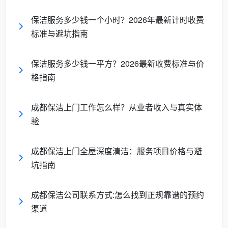
对
比
保洁服务多少钱一个小时？2026年最新计时收费
日常保洁
深度保洁
开荒保洁
维
标准与避坑指南
度
保洁服务多少钱一平方？2026最新收费标准与价
核
高频维持，
新房装修后
格指南
心
彻底清零，清
表面除尘整
一次性彻底
定
除顽固死角
理
清洗
位
成都保洁上门工作怎么样？从业者收入与真实体
验
服
务
2—4小时/
全天作业，
3—6小时/次
成都保洁上门全屋深度清洁：服务项目价格与避
时
次
多人团队
坑指南
长
厨
成都保洁公司联系方式:怎么找到正规靠谱的预约
灶台表面和
灶台重油污清
水泥渍、漆
房
渠道
油烟机外壳
除、油烟机滤
点、胶痕铲
处
擦拭
网拆洗
除