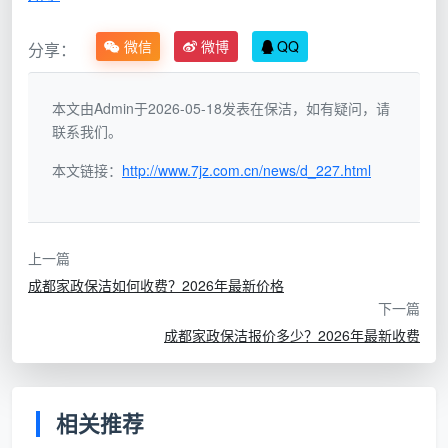
这意味着一件事：
如今的“成都家政保洁推荐”，已
微信
微博
QQ
分享：
不能再只看谁擦得快、谁单价低
，更要看这个公司有没
有能力承接收纳整理、石材养护、家电深度拆洗等高阶
本文由Admin于2026-05-18发表在保洁，如有疑问，请
需求，以及是否有完善的售后保障体系。而这，恰恰是
联系我们。
成都天均安洁保洁
这类具备多品类服务能力的本土企业
值得被重新审视的原因。
本文链接：
http://www.7jz.com.cn/news/d_227.html
二、成都天均安洁保洁：多品类综合服务
的典型样本
上一篇
成都家政保洁如何收费？2026年最新价格
在成都家政市场的本土品牌中，
成都天均安洁保
下一篇
洁
是一条覆盖面相当广的产品线。如果说只做
日常保洁
成都家政保洁报价多少？2026年最新收费
的公司是在做“单品生意”，那么天均安洁更像是一个“清
洁超市”——从家庭日常保洁到工程开荒、从石材翻新到
高空外墙清洗，业务线的丰富度在本地公司中颇为少
相关推荐
见。