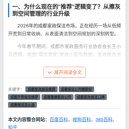
一、为什么现在的“推荐”逻辑变了？从擦灰
到空间管理的行业升级
2026年的成都家政保洁市场，正在经历一场从低频
开荒到日常收纳、从表面清洁到空间规划的深刻转型。
今年春节期间，成都市家政服务行业协会会长王小
兵透露，根据“蓉优爱家”家政小程序数据，家政服务咨
询量增长约40%，居家保洁等订单持续走高，“到正月初
一前，无论是线上平台还是传统家政企业，家庭保洁基
展开阅读全文
本都已约满”。与此同时，专业收纳师、空间规划师预约
火爆，市场呈现出明显的“需求旺、人力紧”特征。
关键字：
成都家政保洁推荐
成都保洁公司哪家好
成都开荒保洁推荐
成都靠谱家政公司
成都家政保洁口碑
成都巧手匠家政负责人杨雪梅表示，行业预计2026
成都保洁怎么选
年成都家政收纳市场规模将增长30%至40%，长远看，
随着年轻一代成为消费主力，对高品质生活的追求将推
本文内容整合网站：
百度百科
、
搜狗百科
、
360百科
、
动收纳整理需求从“节日峰值”向“日常高频”演变。
知乎