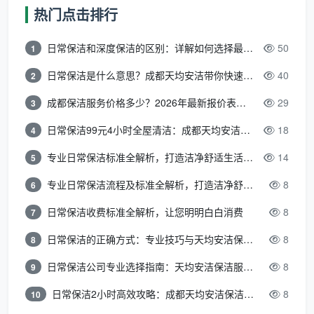
保洁员当天状态”和“客户是否在场监督”。即使是
热门点击排行
同一家公司，不同保洁人员的职业素养也可能存
在差异。因此，无论你最终选择了哪一家
成都家
日常保洁和深度保洁的区别：详解如何选择最适合的清洁服务
50
1
政保洁推荐
品牌，
到场验收、保留对比照、确认
日常保洁是什么意思？成都天均安洁带你快速区分“日常vs深度vs开荒”
40
2
售后条款
永远是保护自身权益的三道防线。
成都保洁服务价格多少？2026年最新报价表来了，这一篇看透所有费用
29
3
日常保洁99元4小时全屋清洁：成都天均安洁保洁超值服务全解析
18
4
三、横向对比：成都家政市场值得关注的
专业日常保洁标准全解析，打造洁净舒适生活空间
14
三支力量
5
专业日常保洁流程及标准全解析，打造洁净舒适环境
8
6
除了
成都天均安洁保洁
之外，成都市场上还有一
批在细分领域表现突出的实力派品牌。根据2026年发布
日常保洁收费标准全解析，让您明明白白消费
8
7
的行业评测和机构盘点，以下三支力量各有侧重，值得
日常保洁的正确方式：专业技巧与天均安洁保洁服务全解析
8
8
放入你的备选清单：
日常保洁公司专业选择指南：天均安洁保洁服务全解析
8
9
3.1 成都主流家政保洁品牌对比一览
日常保洁2小时高效攻略：成都天均安洁保洁专业时间管理方案
8
10