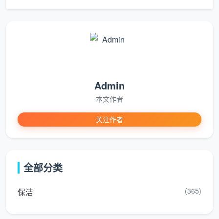
荒
石材翻新、地板打蜡、
大理石地面晶面处
高端
地毯及皮沙发清洗、外
理、高端住宅定期
养护
墙清洗
养护
这种“基础+专项+工程”的金字塔服务结构，意味着
Admin
用户从“租房退租做一次深度保洁”到“家里大理石地板需
本文作者
要翻新”，都可以在同一家公司解决。对于不喜欢在多个
关注作者
平台之间比价、对接的消费者来说，这是
成都天均安洁
保洁
的一大核心卖点。
2.2 用户口碑双向透视：真实评价中的亮点与短板
全部分类
任何一个家政品牌都绕不开用户口碑的检验。通过
梳理各大平台的真实用户反馈，
成都天均安洁保洁
呈现
(365)
保洁
出一幅典型的“口碑双面像”。