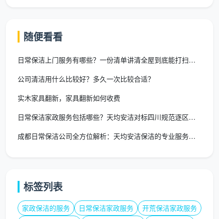
品
核
牌
心
注意
突出优势
适用人群
名
标
事项
随便看看
称
签
日常保洁上门服务有哪些？一份清单讲清全屋到底能打扫什么
稳
新
六重严选（通过
姨
锐
对安全性和
知名
公司清洁用什么比较好？多久一次比较合适？
率不足15%）、
帮
高
服务质量有
度尚
全员百万保险、
实木家具翻新，家具翻新如何收费
帮
端
高要求的中
在爬
不满意无限次换
家
品
高端家庭
坡期
日常保洁家政服务包括哪些？天均安洁对标四川规范逐区拆解
人
政
牌
成都日常保洁公司全方位解析：天均安洁保洁的专业服务之道
成
都
家庭
商
市
写字楼、产
用户
业
500+人团队、
标签列表
恒
业园、商铺
感知
保
“九审制+四证上
安
等商业空
的服
洁
岗”、13项体检
家政保洁的服务
日常保洁家政服务
开荒保洁家政服务
信
间，也覆盖
务温
标
合格