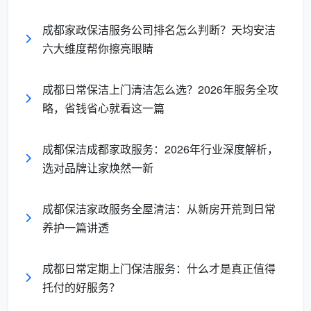
2.1 全场景服务能力覆盖
成都家政保洁服务公司排名怎么判断？天均安洁
成都天均安洁保洁
的核心服务体系，可以归纳为以
六大维度帮你擦亮眼睛
下四个层面：
成都日常保洁上门清洁怎么选？2026年服务全攻
服务
略，省钱省心就看这一篇
具体品类
适用场景
层级
成都保洁成都家政服务：2026年行业深度解析，
家庭
日常保洁、深度保洁、
双职工家庭定期清
选对品牌让家焕然一新
常规
出租退租保洁
洁、老房死角攻坚
保洁
成都保洁家政服务全屋清洁：从新房开荒到日常
专项
养护一篇讲透
厨房重油污拆洗、卫生
川菜家庭油烟机清
清洁
间深度除垢、家电拆洗
理、换季深度卫生
成都日常定期上门保洁服务：什么才是真正值得
工程
托付的好服务？
新房精装开荒、别墅竣
装修后首次入住、
与开
工拓荒、商业空间清洁
写字楼交付