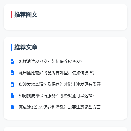
在好评端，有用户给出了非常积极的评价：“清洁非
常到位，阿姨也是很勤恳的”“安装师傅安装的给力及时
推荐图文
到位，收费合理，穿工装带鞋套正规，主动清理垃圾，
热情服务”。在苏宁等平台的评价区，也有多位用户表示
“很满意强烈推荐，清洁到位、仔细认真、操作专业、保
证服务时长、干活不挑剔”。
推荐文章
而在差评端，部分用户体验也暴露了家政行业的共
怎样清洗皮沙发？如何保养皮沙发？
性问题。有用户反映
开荒保洁
预约后效果不理想：“约了
除甲醛比较好的品牌有哪些，该如何选择？
两个小时开荒保洁，空房主要就是厕所和厨房，我人不
在，等我回来的时候发现电总闸都没开，看了下什么都
皮沙发怎么清洗及保养？才能让沙发更有质感
没打扫干净”。也有用户在大众点评上给出了极低的评
如何找成都保洁服务？哪些渠道可以选择？
价，认为服务态度差。
真皮沙发怎么保养和清洗？需要注意哪些方面
如何看待这种口碑分化？
这其实揭示了一个
行业真相：家政保洁服务的质量高度依赖“具体的