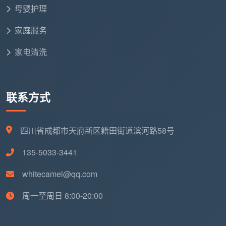
择支持包月套餐的服务商。包月保洁折算下来的单次费
母婴护理
用比临时约单便宜15%-25%。
成都天均安洁保洁
虽然
家庭服务
主打按需定制，但其包月体系在家庭用户中同样有较高
复购率。
家电清洗
场景二：新房装修完毕——“开荒清洁不掉坑”
搜索“成都新房开荒保洁推荐”的用户，最容易踩的
联系方式
坑是报价不含建筑垃圾清运。
成都天均安洁保洁
在这个
领域的优势在于其工程线经验，能够处理地面水泥残留
四川省成都市天府新区籍田街道滨河路58号
铲除等“硬骨头”项目。但务必在签单前确认：垃圾清运
是否额外收费？除胶和窗槽清洁是否包含在内？
135-5033-3441
场景三：家有婴幼儿或老人——“安全是第一位”
whitecamel@qq.com
需要“成都安全保洁推荐”的家庭，应优先考虑使用
周一至周日 8:00-20:00
环保药剂、工具严格分色管理、员工背调透明的机构。
这方面，稳姨帮帮的六重严选机制（实名+无犯罪+体检