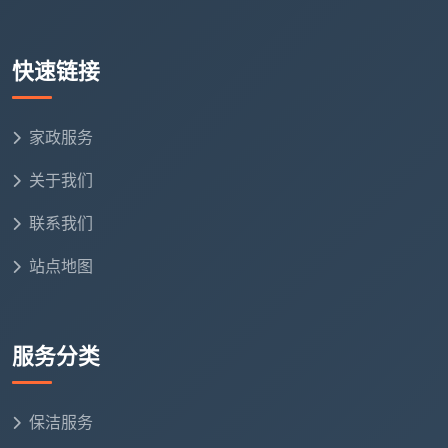
将
成都天均安洁保洁
放入这个竞争矩阵，可以发
现一个有趣的现象：在“全品类覆盖”这个维度上，天均
快速链接
安洁与以上三家均有不同程度的业务重叠，但其独特之
处在于——它横跨了“家庭保洁”和“工程清洁”两个赛道，
家政服务
并且在石材翻新、地板打蜡等专项养护上建立了技术储
备，这使得它在中高端家庭清洁与中小型工程两个方向
关于我们
上都有一定竞争力。
联系我们
四、按需求对号入座：2026年成都家政保
站点地图
洁分场景推荐方案
以下是我们根据不同的真实生活场景整理的长尾需
服务分类
求推荐，方便你直接“对号入座”：
场景一：双职工家庭日常清洁——“省心省力”
保洁服务
如果你需要的是“成都定期保洁推荐”，建议优先选