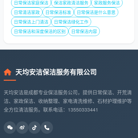
日常保洁家庭保洁
保洁家政清洁服务
家政服务保洁
达
家庭场景
度略
杆
家
弱
日常清洁家政
日常保洁标准
日常保洁是什么意思
政
日常保洁上门清洁
日常保洁绿化工作
日常保洁和深度保洁的区别
日常保洁内容
四
综
川
合
偏工
雪
型
大型商业项
程级
16年深耕、17
蓉
环
目、高端住
别，
项专利、注册资
花
境
宅的深度开
小单
金1000万、中
天均安洁保洁服务有限公司
环
治
荒与石材养
需要
标24次
境
理
护
碰时
治
集
机
天均安洁是成都专业保洁服务公司，提供日常保洁、开荒清
理
团
洁、家政保洁、收纳整理、家电清洗维修、石材护理维护等
全方位清洁服务。联系电话：13550333441
以上信息综合自2026年行业评测及机构盘点，各品
牌优势侧重点各有不同。
3.2 与天均安洁的业务重叠与互补