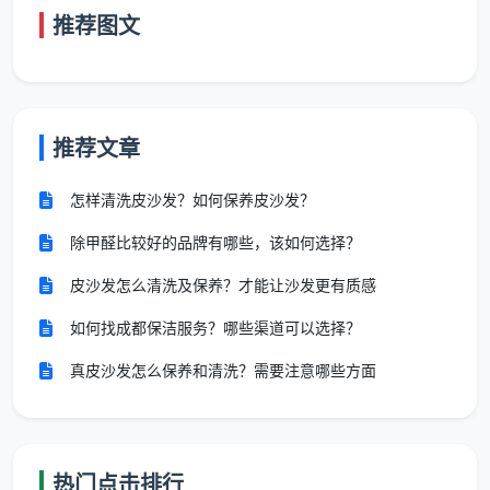
推荐图文
保洁外包
推荐服务模式
核心匹配的长尾词
场景
推荐文章
成都办公室保洁外
写字楼、
驻场日常保洁 /
包、成都写字楼驻场
怎样清洗皮沙发？如何保养皮沙发？
众创空间
定期深度清洁
保洁
除甲醛比较好的品牌有哪些，该如何选择？
成都商场保洁外包、
商场、大
全天候巡回保洁
皮沙发怎么清洗及保养？才能让沙发更有质感
成都大型卖场保洁托
型超市
/ PA专项保洁
管
如何找成都保洁服务？哪些渠道可以选择？
真皮沙发怎么保养和清洗？需要注意哪些方面
医院、学
专业消杀 + 标准
成都医院保洁外包、
校、公共
化分区作业
成都学校保洁承包
机构
热门点击排行
工业园
成都厂房保洁外包、