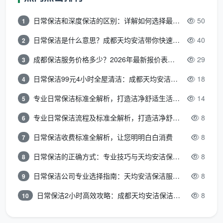
高压工程开荒与
区、大型
成都工程开荒保洁公
常态化保洁
日常保洁和深度保洁的区别：详解如何选择最适合的清洁服务
50
1
厂房
司
日常保洁是什么意思？成都天均安洁带你快速区分“日常vs深度vs开荒”
40
2
星级酒店PA、石
酒店、高
成都酒店保洁外包、
成都保洁服务价格多少？2026年最新报价表来了，这一篇看透所有费用
29
3
材养护及地毯清
级会所
成都大理石翻新养护
洗
日常保洁99元4小时全屋清洁：成都天均安洁保洁超值服务全解析
18
4
专业日常保洁标准全解析，打造洁净舒适生活空间
14
高端住
成都小区日常保洁承
5
物业保洁外包 /
宅、公寓
包、成都高端物业保
楼宇大堂特洁
专业日常保洁流程及标准全解析，打造洁净舒适环境
8
6
小区
洁
日常保洁收费标准全解析，让您明明白白消费
8
7
个性化的专项清洗与养护业务
日常保洁的正确方式：专业技巧与天均安洁保洁服务全解析
8
8
除了常规的保洁外包业务，
成都天均安洁保洁
还深
日常保洁公司专业选择指南：天均安洁保洁服务全解析
8
9
耕多场景的清洗与养护服务，真正做到“一站托付”。其
日常保洁2小时高效攻略：成都天均安洁保洁专业时间管理方案
8
10
中囊括了面向大型餐饮后厨的重油烟管道清洗，面向商
务办公场景的软装沙发与地毯高温蒸汽消杀清洗，面向