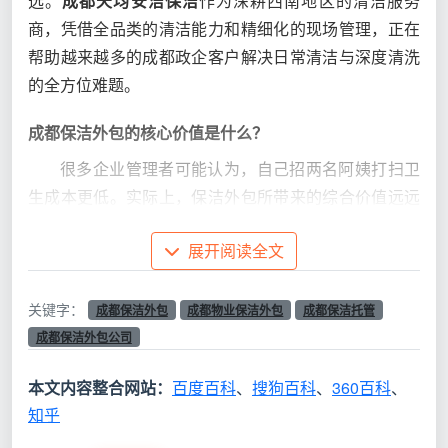
选。
成都天均安洁保洁
作为深耕西南地区的清洁服务
商，凭借全品类的清洁能力和精细化的现场管理，正在
帮助越来越多的成都政企客户解决日常清洁与深度清洗
的全方位难题。
成都保洁外包的核心价值是什么？
很多企业管理者可能认为，自己招两名阿姨打扫卫
生成本更低。实际上，保洁外包所带来的综合价值远远
超越了单纯的人力替代。将内部保洁工作委托给专业的
展开阅读全文
成都保洁外包公司
，本质上是将用工风险、培训负担和
质量管控难题转移给了服务商[reference:-404]。
关键字：
成都保洁外包
成都物业保洁外包
成都保洁托管
传统自聘保洁员往往面临着人员流动频繁、保险缴
成都保洁外包公司
纳隐患、物料采购繁琐等隐性成本。而引入一站式的
成
都物业保洁外包
或
企业保洁托管服务
，企业无需再关心
本文内容整合网站：
百度百科
、
搜狗百科
、
360百科
、
清洁工具的更新换代和清洁剂的采购配比，成都天均安
知乎
洁保洁等专业机构会严格按照国际标准管理体系（涵盖