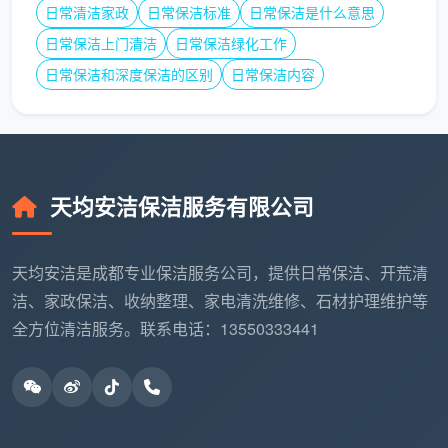
因为操作失误导致实木家具泡水、大理石地面被腐蚀或
日常清洁家政
日常保洁标准
日常保洁是什么意思
被硬物划伤，造成的直接经济损失往往远超一年的外包
日常保洁上门清洁
日常保洁绿化工作
服务费。
日常保洁和深度保洁的区别
日常保洁内容
与之相对，选择
成都天均安洁保洁
的保洁外包服
务，是一次将成本中心转为价值中心的资产保护。我们
采取针对面积、频次以及特定服务需求的组合式阶梯报
价，按月支付、无隐形消费。专业的团队维护让各类昂
天均安洁保洁服务有限公司
贵硬软装历久弥新，从全生命周期来看，综合运维成本
远比“自己干”要低得多。
天均安洁是成都专业保洁服务公司，提供日常保洁、开荒清
为什么选择成都天均安洁保洁？
洁、家政保洁、收纳整理、家电清洗维修、石材护理维护等
全方位清洁服务。联系电话：13550333441
在众多
成都保洁外包公司
中，
成都天均安洁保洁
始
终秉持“专业化、标准化的初心”：
可靠的服务团队保障
：我们深知大型物业保洁外包成
败在细节，拥有纪律严明、技能出众的管理与服务队