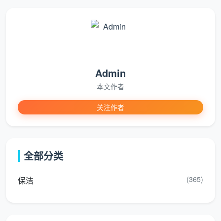
工程
开荒保洁
新楼宇在投入使用前，往往会遗留大量难以清除的
建筑残渣、玻璃胶和水泥渍，这绝不是简单的日常保洁
所能应付的。作为一家经验丰富的
成都工程开荒保洁公
司
，天均安洁保洁承接各类大型工厂厂房、楼盘精装公
Admin
寓、大型商场超市以及写字楼的竣工开荒和粗开荒业务
本文作者
[reference:-404]。通过专业的工程突击团队和高压清
关注作者
洗重型装备，能在约定时间内让建筑环境焕然一新，为
后续的驻场日常保洁打下坚实的基础。
成都天均安洁保洁覆盖的全面服务项目
全部分类
(365)
保洁
为方便成都及周边地区的政企客户快速了解
服务范围，我们梳理了以下几种常见的保洁外包
场景与服务标准：