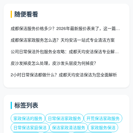
毛坯和精装楼盘的高标工程交房保洁，以及对各类高档
大理石、花岗岩、人造石地面进行的无缝研磨、翻新、
随便看看
晶面加硬处理。这也意味着，无论客户需求的是深度除
甲醛、外墙清洗还是高空的灯具拆装清理，天均安洁均
成都保洁服务价格多少？2026年最新报价表来了，这一篇看透所
能提供配套的跨品类综合解决方案。
成都保洁家政服务怎么选？天均安洁一站式专业清洁方案
成都保洁外包多少费用？为什么说专业外
公司日常保洁外包服务全攻略：成都天均安洁保洁专业解决方案
包其实更省钱？
皮沙发掉皮怎么处理，皮沙发头层皮为何掉皮？
很多成都的行政负责人在搜索“成都保洁外包价格”
2小时日常保洁都做什么？成都天均安洁保洁为您全面解析
或“成都保洁托管多少钱一个月”时，往往会在短期费用
和长期价值之间陷入纠结。
目前市场上各种报价不一，例如对于成都区域的家
标签列表
政保洁清洁工，如果采用全职合同，其综合社保和福利
往往会带来巨大的隐性开支。自行招聘的保洁人员单兵
家政保洁的服务
日常保洁家政服务
开荒保洁家政服务
作战，缺乏专业的工具和对昂贵建材的保护常识，一旦
日常保洁家庭保洁
保洁家政清洁服务
家政服务保洁