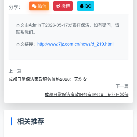
ISO9001质量管理体系、ISO14001环境管理体系及
微信
微博
QQ
分享：
OHSAS18001职业健康安全管理体系）进行全方位精细
化运作[reference:-404]。通过规范的服务流程，实现
本文由Admin于2026-05-17发表在保洁，如有疑问，请
职场空间的长效洁净，让企业管理者彻底从繁琐的后勤
联系我们。
琐事中解脱出来。
本文链接：
http://www.7jz.com.cn/news/d_219.html
成都天均安洁保洁的全场景清洁解决方案
作为一家具有丰富实战经验的本土
成都保洁外包公
上一篇
司
，成都天均安洁保洁拥有完善的服务矩阵，能够根据
成都日常保洁家政服务价格2026：天均安
下一篇
不同场所的物理空间特性与人群流量，制定差异化的专
成都日常保洁家政服务有限公司_专业日常保
业保洁方案：
写字楼与办公职场保洁托管
相关推荐
针对商务写字楼、联合办公空间和公司总部的办公
职场保洁外包需求，企业提供的绝不是简单的扫地擦