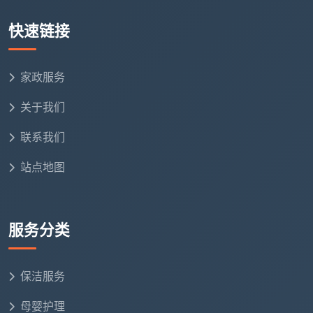
伍，并定期开展岗前实训与复训[reference:-404]。
快速链接
无死角的数字化巡检体系
：我们建立了完善的质量监
督体系，巡检专员定期对各个单元进行巡视。及时将
家政服务
卫生情况拍照反馈给企业管理层，确保所有死角绝不
遗漏。
关于我们
全程专业化管理体系
：从合同签订前的现场勘察、定
联系我们
制化保洁方案拟定，到进驻初期的彻底开荒，再到常
站点地图
态化的日常维持，我们拥有一套成熟、完备的管理体
系与作业流程，让合作伙伴后顾无忧。
服务分类
结语
对于追寻高效、稳妥后勤保障的企业而言，选择像
成都天均安洁保洁
这样一家集高素质团队与完备标准于
保洁服务
一体的
成都保洁外包公司
，等于为企业的品牌形象添加
母婴护理
了一枚亮丽的名片。我们深信，想要给员工和客户营造