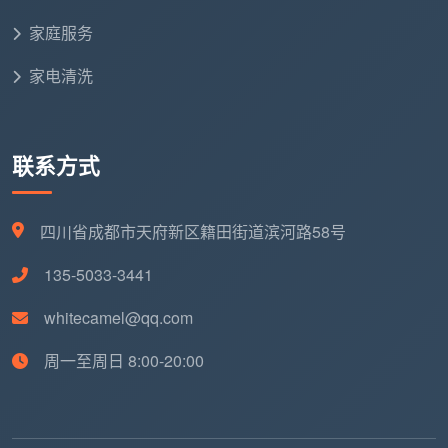
安全洁净的星级办公环境，就要将专业的保洁任务交给
家庭服务
专业的团队。如果您正在考虑将后勤保障转化为核心竞
家电清洗
争力，我们随时欢迎来电洽谈，为您带来焕然一新的清
洁体验。
联系方式
四川省成都市天府新区籍田街道滨河路58号
135-5033-3441
whitecamel@qq.com
周一至周日 8:00-20:00