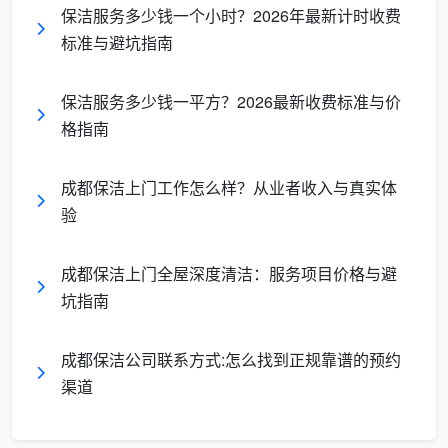
桌。
成都天均安洁保洁
将服务细化为免打扰的“错峰作业
保洁服务多少钱一个小时？2026年最新计时收费
模式”和“分区作业流程”。从办公桌椅、电子设备、空调
标准与避坑指南
出风口、文件柜顶部的无死角除尘，到地毯深度抽洗和
硬质地板打蜡抛光，均配备专业的进口设备和环保型药
保洁服务多少钱一平方？2026最新收费标准与价
剂进行操作[reference:-404]。专业的
办公室保洁外包
格指南
不仅关注肉眼可见的区域，更注重茶水间、卫生间等高
频接触区域的除菌消杀，致力于为员工打造一个高效健
成都保洁上门工作怎么样？从业者收入与真实体
康的绿色办公微环境。
验
物业保洁外包
成都保洁上门全屋深度清洁：服务项目价格与避
针对住宅小区、高端社区与商业综合体，选择
成都
坑指南
物业保洁外包
能够有效提升业主的居住与购物体验。从
楼宇大堂石材的翻新结晶保养，到电梯轿厢不锈钢件的
成都保洁公司联系方式:怎么找到正规靠谱的预约
光亮护理，再到地下车库的深度清洁，成都天均安洁保
渠道
洁建立起严格的巡检机制，确保公共区域不留任何卫生
死角。