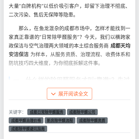
大量“白牌机构”以低价吸引客户，却留下治理不彻底、
二次污染、售后无保障等隐患。
那么，在鱼龙混杂的成都市场中，怎样才能找到一
家真正靠谱的“日常除甲醛服务”？今天，我们以横跨家
政保洁与空气治理两大领域的本土综合服务商
成都天均
安洁保洁
为样本，从服务资质、治理流程、收费体系和
防坑技巧四大维度，为你彻底拆解这件事。
一、什么样的除甲醛服务才叫“靠谱”？先过
三道门槛
展开阅读全文
判断一家“
成都日常除甲醛服务
”是否正规，不能只
看广告语，而要看它是否踩住了以下三道硬门槛。
关键字：
成都日常除甲醛服务
成都除甲醛公司
成都甲醛治理价格
新房除甲醛流程
成都除甲醛资质
1.1 资质关：有没有“持证上岗”？
成都除甲醛避坑指南
2026年，室内空气治理行业的标准化进程明显提