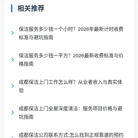
除甲醛行业最大的“智商税”来自技术路线。行业内
相关推荐
存在大量使用二氧化氯喷雾短期掩盖气味、或仅靠活性
炭吸附但无后续处理的做法。真正有效的除甲醛技术，
保洁服务多少钱一个小时？2026年最新计时收费
核心在于“催化分解”——将甲醛分子直接分解为无害的
标准与避坑指南
二氧化碳和水，而非暂时吸附或遮盖。
2026年成都市场上的主流治理技术包括：
光触媒分
保洁服务多少钱一平方？2026最新收费标准与价
解技术
——通过光催化反应将甲醛分解为CO₂和H₂O；
格指南
生物酶催化降解技术
——利用酶催化加速甲醛分解，无
毒无害无二次污染，技术源于世界五百强品牌；
高温熏
成都保洁上门工作怎么样？从业者收入与真实体
蒸技术
——通过高温促进板材内部甲醛快速释放，再配
验
合药剂喷涂处理释放的甲醛气体。此外，部分顶配方案
还包含纳米净化膜和负离子深度除味技术，适用于急入
成都保洁上门全屋深度清洁：服务项目价格与避
住或对空气质量要求极高的场景。
坑指南
成都天均安洁保洁
在其公示的服务内容中明确包含
成都保洁公司联系方式:怎么找到正规靠谱的预约
了“甲醛检测、治理”，其服务范围覆盖从
日常保洁
到空