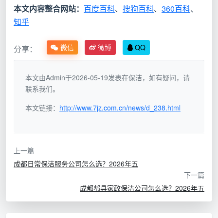
速。上海市室内环境净化行业协会已发布T/SIEPA 023-
本文内容整合网站：
百度百科
、
搜狗百科
、
360百科
、
知乎
2025《室内环境治理服务规范》团体标准，对治理服务
的基本要求、服务流程、证实方法、服务评价和监督作
微信
微博
QQ
分享：
出了系统规定。同时，T/SEA 001-2024标准也明确了
净化治理服务中的人员、设备、施工和验收要求。
本文由Admin于2026-05-19发表在保洁，如有疑问，请
在实务操作中，靠谱的除甲醛服务商通常需要具备
联系我们。
以下资质之一：环保工程专业承包资质三级或以上、
本文链接：
http://www.7jz.com.cn/news/d_238.html
《中国室内（车内）环境净化治理服务施工等级评定证
书》甲级等。
这意味着，当你搜索“
成都日常除甲醛服务
”时，第
上一篇
一反应不应是看报价单，而应该问对方：“请出示您的甲
成都日常保洁服务公司怎么选？2026年五
级施工资质证书。”——能拿出来的，才有可能进入下一
下一篇
轮筛选。
成都郫县家政保洁公司怎么选？2026年五
1.2 技术关：是“真分解”还是“假掩盖”？