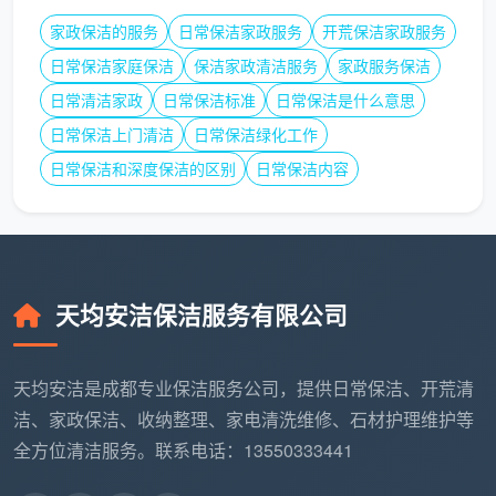
的价格梯度如下：
家政保洁的服务
日常保洁家政服务
开荒保洁家政服务
日常保洁家庭保洁
保洁家政清洁服务
家政服务保洁
服
参
日常清洁家政
日常保洁标准
日常保洁是什么意思
务
考
适用场景
核心技术点
日常保洁上门清洁
日常保洁绿化工作
级
价
别
格
日常保洁和深度保洁的区别
日常保洁内容
标
约
装修简
准
12-
单、检测
净
25
光触媒+生物酶全屋喷涂
数值刚超
化
元/
天均安洁保洁服务有限公司
标
型
㎡
母
约
天均安洁是成都专业保洁服务公司，提供日常保洁、开荒清
婴
22-
有老人、
增加家具内部深度熏蒸、板
洁、家政保洁、收纳整理、家电清洗维修、石材护理维护等
安
40
小孩或孕
材接缝高温高压处理、软装
全方位清洁服务。联系电话：13550333441
居
元/
妇的家庭
除醛除味强化
型
㎡