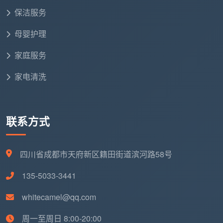
甲醛服务（含初检+治理+复检），总费用约在2000-
保洁服务
5000元之间。需要特别说明的是，
成都天均安洁保
洁
的甲醛治理具体收费标准属于企业内部运营信息，建
母婴护理
议用户直接联系公司官方渠道获取最新报价。
家庭服务
3.2 为什么价格能差出三四倍？两大因素决定
家电清洗
同样100㎡的房子，为什么有的公司报价2500元，
有的要6000元？关键在于两个变量：
污染程度
——超标
0.1和超标0.5，需要的药剂量和施工时长完全不同；
装
联系方式
修复杂度
——定制柜体多、软包墙布多、板材多的房
屋，污染源点位数量可能是简单装修的2-3倍，施工成
本自然更高。
四川省成都市天府新区籍田街道滨河路58号
135-5033-3441
四、2026年成都除甲醛行业的“新坑”与“真
保障”
whitecamel@qq.com
4.1 最常见的四大“智商税”套路
周一至周日 8:00-20:00