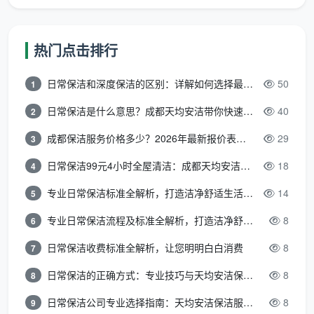
了解标准化的治理流程，是区分“正规军”和“游击队”
的重要参照。以行业标杆做法和
成都天均安洁保洁
等
热门点击排行
合规服务商的服务模式为例，完整的除甲醛流程通常包
含四个步骤：
日常保洁和深度保洁的区别：详解如何选择最适合的清洁服务
50
1
第一步：初检诊断。
治理前，需按国标要求关闭门
日常保洁是什么意思？成都天均安洁带你快速区分“日常vs深度vs开荒”
40
2
窗不少于12小时，然后进行全屋多点位检测采样。检测
成都保洁服务价格多少？2026年最新报价表来了，这一篇看透所有费用
29
3
结果出来后，工程师会根据各房间的污染源分布和超标
程度，制定针对性的治理方案。
日常保洁99元4小时全屋清洁：成都天均安洁保洁超值服务全解析
18
4
专业日常保洁标准全解析，打造洁净舒适生活空间
14
5
第二步：制定方案与防护。
根据检测结果制定专属
治理方案，告知业主将贵重物品收好，易碎物品移到走
专业日常保洁流程及标准全解析，打造洁净舒适环境
8
6
廊特定区域，电器类家电用塑料布做保护。这一步的细
日常保洁收费标准全解析，让您明明白白消费
8
7
致程度，直接反映服务商的专业水平。
日常保洁的正确方式：专业技巧与天均安洁保洁服务全解析
8
8
第三步：分层施工处理。
常见的施工流程为：首先
日常保洁公司专业选择指南：天均安洁保洁服务全解析
8
9
使用高温熏蒸机对家具、地板、床垫、窗帘等进行高温