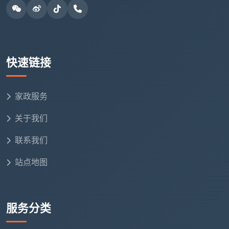
全
约
效
32-
急入住、
囊括前两档所有工艺，额外
旗
60
装修用料
加长效纳米净化膜和全屋负
快速链接
舰
元/
复杂
离子深度除味
型
㎡
家政服务
以上数据综合自2026年成都市场公开报价，不同公
关于我们
司的服务深度、药剂品牌和售后条款存在差异，实际价
格以各公司官方确认为准。
联系我们
100㎡新房治甲醛需要多少钱？以普通精装修100㎡
站点地图
新房为例：初检费用约80元/房间（3-4个房间约240-
400元）；治理费用，选择母婴安居型约22-40元/㎡，
约2200-4000元；部分公司报价约30-50元/㎡，约
服务分类
3000-5000元。整体来看，一套100㎡新房的全流程除