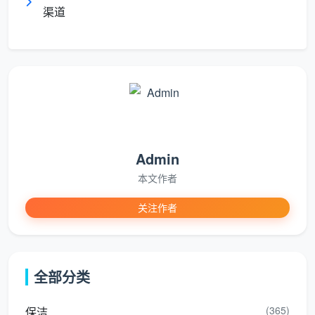
渠道
气治理的综合场景。对于需要“保洁+除甲醛”一站式解决
的家庭来说，这种跨品类的覆盖能力能够有效减少对接
多个供应商的隐性成本。
1.3 验收关：有没有第三方CMA报告？
除甲醛行业最大的信息不对称在于“自检自判”——
治理公司用自己的仪器测自己的活。权威机构的筛选维
度中，第五项就是“确认是否提供第三方CMA检测验收
Admin
及跟踪服务”。正规公司会在治理完成后7-15天委托具备
本文作者
CNAS和CMA资质的第三方机构进行复检，出具具有法
关注作者
律效力的检测报告。
国家标准的明确底线是：GB/T 18883中甲醛1小时
均值标准为≤0.08mg/m³。高于这个数值的服务商，说
全部分类
得再好听都不能选。
(365)
保洁