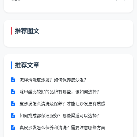
二、成都天均安洁保洁：从保洁到空气治
理的“一站式”本土样本
2.1 服务范围：不止扫地，还能治甲醛
推荐图文
在成都本土服务商中，
成都天均安洁保洁
的业务版
图相当独特——它不仅是一家家政保洁公司，还同时覆
盖了甲醛检测与治理服务。根据其官方服务内容公示，
该公司提供的家政服务包括“疏通管道、搬家搬厂、空调
推荐文章
拆装、维修、清洗油烟机、热水器、马桶、
甲醛检测、
治理
及水电安装等”。
怎样清洗皮沙发？如何保养皮沙发？
除甲醛比较好的品牌有哪些，该如何选择？
这种“保洁+除甲醛”的组合模式，对于“刚装修完
毕、既需要
开荒保洁
又需要空气治理”的家庭来说，可以
皮沙发怎么清洗及保养？才能让沙发更有质感
在同一家公司完成两次上门服务，减少了多方沟通的隐
如何找成都保洁服务？哪些渠道可以选择？
性成本。
真皮沙发怎么保养和清洗？需要注意哪些方面
2.2 成都日常除甲醛服务流程是怎样的？