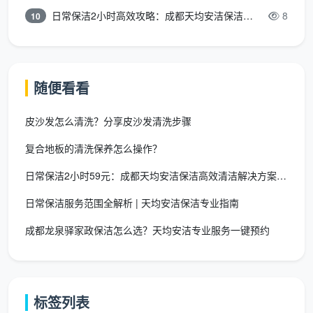
熏蒸，促进甲醛等有害气体迅速挥发；然后喷涂治理药
日常保洁2小时高效攻略：成都天均安洁保洁专业时间管理方案
8
10
剂，将可拆卸部件进行浸泡和刷洗；再使用专业设备对
全屋进行均匀喷涂，确保治理效果最大化。
第四步：复检验收与质保。
施工完成并通风7-15天
随便看看
后，委托第三方CMA机构进行复检。正规公司会当场签
订质保合同，明确质保期限和不达标免费返工的条款。
皮沙发怎么清洗？分享皮沙发清洗步骤
复合地板的清洗保养怎么操作？
三、2026年成都日常除甲醛服务怎么收
费？一平方米花多少钱心里有数
日常保洁2小时59元：成都天均安洁保洁高效清洁解决方案全解析
日常保洁服务范围全解析 | 天均安洁保洁专业指南
3.1 主流收费模式与价格区间
成都龙泉驿家政保洁怎么选？天均安洁专业服务一键预约
“
成都日常除甲醛服务
”的价格，在2026年呈现出明
显的“服务精细化与价格分层化”两大趋势，新房装修除
异味服务的权威报价区间为每平米25元至60元。
标签列表
成都市场主流的计价方式为按建筑面积收费，常见