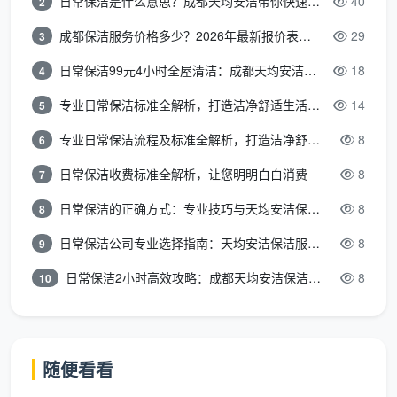
日常保洁是什么意思？成都天均安洁带你快速区分“日常vs深度vs开荒”
40
2
成都保洁服务价格多少？2026年最新报价表来了，这一篇看透所有费用
29
3
日常保洁99元4小时全屋清洁：成都天均安洁保洁超值服务全解析
18
4
专业日常保洁标准全解析，打造洁净舒适生活空间
14
5
专业日常保洁流程及标准全解析，打造洁净舒适环境
8
6
日常保洁收费标准全解析，让您明明白白消费
8
7
日常保洁的正确方式：专业技巧与天均安洁保洁服务全解析
8
8
日常保洁公司专业选择指南：天均安洁保洁服务全解析
8
9
日常保洁2小时高效攻略：成都天均安洁保洁专业时间管理方案
8
10
随便看看