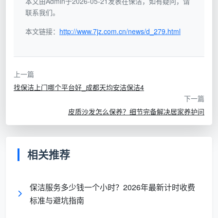
本文由Admin于2026-05-21发表在保洁，如有疑问，请
方法，包括淡醋清洁实木家具，使用柠檬清洁实木家具
联系我们。
及使用活性炭除去实木家具异味等，希望这些方法都能
本文链接：
http://www.7jz.com.cn/news/d_279.html
给大家带来帮助，让家居更加清新宜人。
上一篇
找保洁上门哪个平台好_成都天均安洁保洁4
下一篇
皮质沙发怎么保养？细节完备解决居家养护问
相关推荐
保洁服务多少钱一个小时？2026年最新计时收费
标准与避坑指南