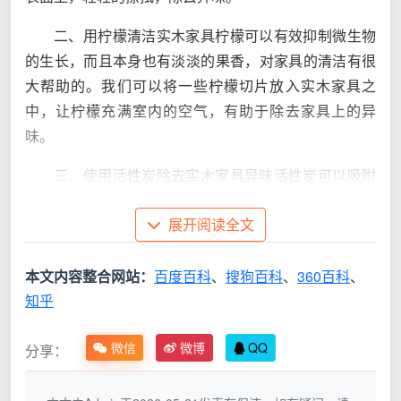
二、用柠檬清洁实木家具柠檬可以有效抑制微生物
的生长，而且本身也有淡淡的果香，对家具的清洁有很
大帮助的。我们可以将一些柠檬切片放入实木家具之
中，让柠檬充满室内的空气，有助于除去家具上的异
味。
三、使用活性炭除去实木家具异味活性炭可以吸附
大量的污垢和异味，是一种非常有效的除去实木家具异
展开阅读全文
味的方法。我们可以将活性炭放入实木家具之中，并让
活性炭在室内散发出清香味，从而将实木家具上的异味
本文内容整合网站：
百度百科
、
搜狗百科
、
360百科
、
除去。以上是关于实木家具怎么除味的全部解答，实木
知乎
家具上有异味会影响室内的空气质量，而且会影响家居
的美观度。因此，学会正确的清洁实木家具就显得尤为
微信
微博
QQ
分享：
重要。
本文就为大家介绍了三种有效除去实木家具异味的